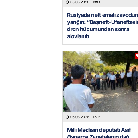
05.08.2026
- 13:00
Rusiyada neft emalı zavodu
yanğın: “Başneft-Ufaneftex
dron hücumundan sonra
alovlanıb
05.08.2026
- 12:15
Milli Məclisin deputatı Asif
Əsgərov Zaqatalanın dağ