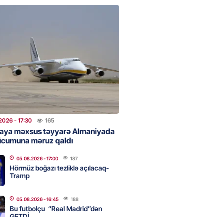
 Bank-ın istiqrazlarına tələbat
ış həcmini üç dəfəyə yaxın
i
2026
- 16:59
187
bolçu “Real Madrid”dən GETDİ
2026
- 16:45
188
2026
- 17:30
165
aya məxsus təyyarə Almaniyada
ücumuna məruz qaldı
 HHQ-nin ilk qadın generalı oldu
05.08.2026
- 17:00
187
2026
- 16:30
190
Hörmüz boğazı tezliklə açılacaq-
Tramp
05.08.2026
- 16:45
188
 və universitetlərə yaxın ev
Bu futbolçu “Real Madrid”dən
ların diqqətinə: Kirayə
GETDİ