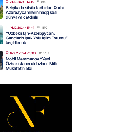
nsı imkanları var?
21.10.2024
- 13:15
940
Belçikada silsilə tədbirlər: Qərbi
2026
- 14:30
83
Azərbaycanlıların haqq səsi
dünyaya çatdırılır
14.10.2024
- 15:44
1170
inin ofisi Pezeşkianın istefası
“Özbəkistan-Azərbaycan:
ı iddiaları təkzib etdi
Gənclərin İpək Yolu İqlim Forumu”
keçiriləcək
2026
- 14:15
116
02.02.2024
- 13:00
1757
Mobil Məmmədov “Yeni
Özbəkistanın ulduzları” Milli
bu canlıların hücumu başlayıb?
Mükafatın aldı
tülər narahatlıq yaratdı: FOTO
2026
- 14:00
98
 PENSİYA VƏ MÜAVİNƏTLƏR
N ARTIRILACAQ? – Mühüm
AMA
2026
- 13:45
132