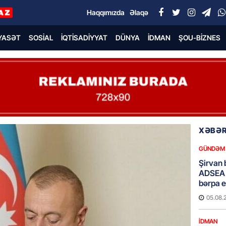
Haqqımızda
Əlaqə
YASƏT
SOSIAL
İQTISADIYYAT
DÜNYA
İDMAN
ŞOU-BIZNES
XƏBƏR
GÜNDƏM
Şirvan 
ADSEA 
bərpa e
05.08.
İDMAN