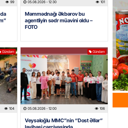
99
05.08.2026
- 12:30
101
05.08.
nda
Məmmədnağı Əkbərov bu
im”
agentliyin sədr müavini oldu –
GÜNDƏM
FOTO
Məmməd
sədr mü
05.08.
Gündəm
Gündəm
GÜNDƏM
Milli M
Zaqatal
Cimcim
-FOTO
05.08.
GÜNDƏM
104
05.08.2026
- 12:00
106
Veysəl
layihəs
Veysəloğlu MMC”nin “Dost Əllər”
olan gə
layihəsi çərçivəsində