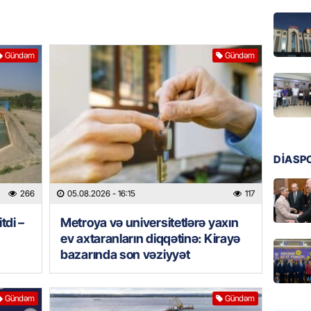
Ukrayn
Rusiyad
05.08.
Gündəm
Gündəm
MƏDƏNI
Azərbay
Türkiy
imza at
05.08.
DİASP
BANNER
266
05.08.2026
- 16:15
117
Hikmət 
qonşula
tdi –
Metroya və universitetlərə yaxın
vermə
ev axtaranların diqqətinə: Kirayə
05.08.
bazarında son vəziyyət
REKLAM
Biləcər
Gündəm
Gündəm