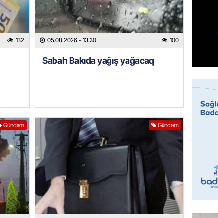
GÜNDƏM
Sabah 
05.08.
132
05.08.2026
- 13:30
100
Sabah Bakıda yağış yağacaq
ÖZƏL
İranın 
Britani
05.08.
GÜNDƏM
Gündəm
Gündəm
Rusiyad
“Başne
hücumu
05.08.
İDMAN
“Qarab
yaxşı h