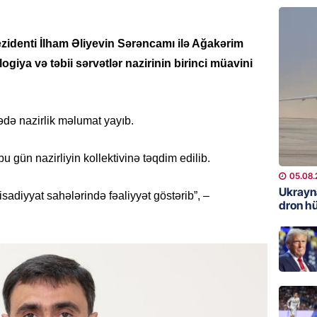
REKLAM
identi İlham Əliyevin Sərəncamı ilə Ağakərim
Kapital
buraxıl
ya və təbii sərvətlər nazirinin birinci müavini
üstələd
05.08.
rədə nazirlik məlumat yayıb.
İDMAN
Bu fut
u gün nazirliyin kollektivinə təqdim edilib.
05.08.
05.08.
Ukrayn
isadiyyat sahələrində fəaliyyət göstərib”, –
DÜNYA
dron h
Türkiyə
05.08.
GÜNDƏM
Metroya
axtaran