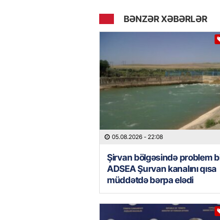
BƏNZƏR XƏBƏRLƏR
05.08.2026
- 22:08
Şirvan bölgəsində problem bi
ADSEA Şurvan kanalını qısa
müddətdə bərpa elədi