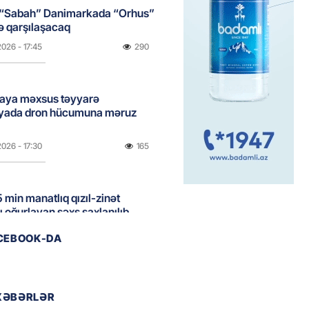
 “Sabah” Danimarkada “Orhus”
lə qarşılaşacaq
2026
- 17:45
290
aya məxsus təyyarə
yada dron hücumuna məruz
2026
- 17:30
165
 min manatlıq qızıl-zinət
ı oğurlayan şəxs saxlanılıb
2026
- 17:15
105
ACEBOOK-DA
boğazı tezliklə açılacaq- Tramp
XƏBƏRLƏR
2026
- 17:00
187