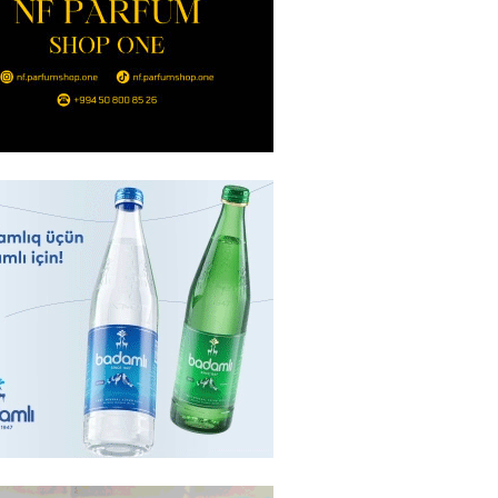
Bakıda yağış yağacaq
2026
- 13:30
100
göndərdiyi tiryək ələ keçdi:
yaya gedirmiş
2026
- 13:15
85
a neft emalı zavodunda yanğın:
ft-Ufaneftexim” dron
ndan sonra alovlanıb
2026
- 13:00
99
ağ” “Dinamo” (Kiyev) matçına
azırlaşıb