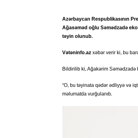
Azərbaycan Respublikasının Prez
Ağasəməd oğlu Səmədzadə ekologi
təyin olunub.
Vətəninfo.az
xəbər verir ki, bu ba
Bildirilib ki, Ağakərim Səmədzadə b
“O, bu təyinata qədər ədliyyə və iqt
məlumatda vurğulanıb.