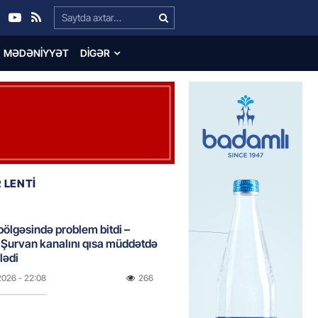
Search…
MƏDƏNIYYƏT
DIGƏR
 LENTİ
bölgəsində problem bitdi –
Şurvan kanalını qısa müddətdə
lədi
2026
- 22:08
266