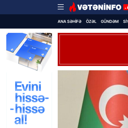
ANA SƏHIFƏ
ÖZƏL
GÜNDƏM
SI