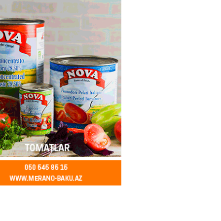
2026
- 12:45
97
nağı Əkbərov bu agentliyin
avini oldu – FOTO
2026
- 12:30
101
əclisin deputatı Asif Əsgərov
anın dağ kəndlərindən biri olan
ax kəndində sakinlərlə görüşdü
LAR
2026
- 12:15
104
oğlu MMC”nin “Dost Əllər”
i çərçivəsində neyromüxtəlifliyi
nclər üçün masterklass keçirilib