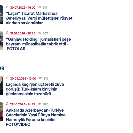
adan İDDİA: Şimali Koreya
30.07.2026
- 14:00
617
a 120 ballistik raket yerləşdirib
“Laçın” Ticarət Mərkəzində
Əməliyyat: Vergi müfəttişləri rüşvət
2026
- 15:15
90
alarkən saxlanılıblar
31.07.2026
- 20:35
567
YYƏT
“Ganjavi Holding” jurnalistləri peşə
canlı musiqi terapevti
bayramı münasibətilə təbrik etdi –
ədə unudulmaz sənət gecəsinə
FOTOLAR
dı – FOTO
2026
- 15:00
116
OR
30.05.2025
- 10:00
810
Laçında keçirilən üçtərəfli zirvə
Hacıyev: Azərbaycan ərazisini
görüşü: Türk-İslam birliyinin
ra qarşı istifadəyə imkan
güclənməsinin təzahürü
z
28.10.2024
- 14:35
1180
2026
- 14:45
84
Ankarada Azərbaycan-Türkiyə
Gənclərinin Yaşıl Dünya Naminə
Həmrəylik Forumu keçirildi –
FOTO/VİDEO
idə mənzil almaq istəyənlər