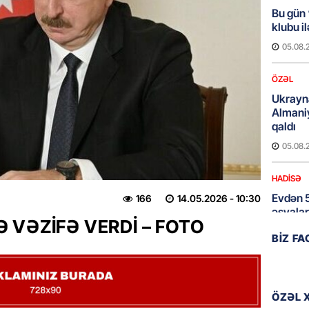
Bu gün
klubu i
05.08.
ÖZƏL
Ukrayn
Almani
qaldı
05.08.
HADISƏ
Evdən 5
166
14.05.2026
- 10:30
əşyalar
Ə VƏZİFƏ VERDİ – FOTO
05.08.
BIZ F
ÖZƏL
Hörmüz 
ÖZƏL 
05.08.