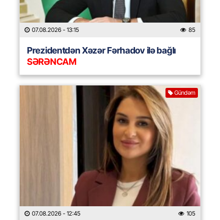
07.08.2026
- 13:15
85
Prezidentdən Xəzər Fərhadov ilə bağlı
SƏRƏNCAM
Gündəm
07.08.2026
- 12:45
105