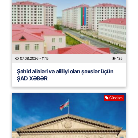
07.08.2026
- 11:15
135
Şəhid ailələri və əlilliyi olan şəxslər üçün
ŞAD XƏBƏR
Gündəm