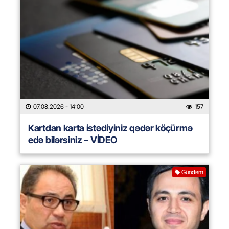
07.08.2026
- 14:00
157
Kartdan karta istədiyiniz qədər köçürmə
edə bilərsiniz – VİDEO
Gündəm