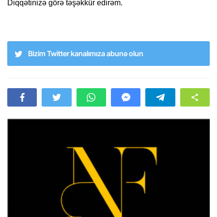
Diqqətinizə görə təşəkkür edirəm.
Bizim Twitter kanalımıza abunə olun