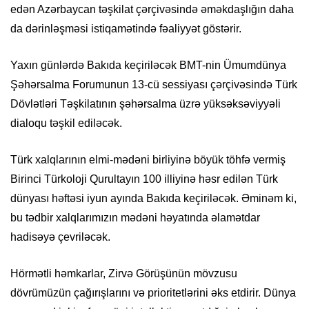
edən Azərbaycan təşkilat çərçivəsində əməkdaşlığın daha
da dərinləşməsi istiqamətində fəaliyyət göstərir.
Yaxın günlərdə Bakıda keçiriləcək BMT-nin Ümumdünya
Şəhərsalma Forumunun 13-cü sessiyası çərçivəsində Türk
Dövlətləri Təşkilatının şəhərsalma üzrə yüksəksəviyyəli
dialoqu təşkil ediləcək.
Türk xalqlarının elmi-mədəni birliyinə böyük töhfə vermiş
Birinci Türkoloji Qurultayın 100 illiyinə həsr edilən Türk
dünyası həftəsi iyun ayında Bakıda keçiriləcək. Əminəm ki,
bu tədbir xalqlarımızın mədəni həyatında əlamətdar
hadisəyə çevriləcək.
Hörmətli həmkarlar, Zirvə Görüşünün mövzusu
dövrümüzün çağırışlarını və prioritetlərini əks etdirir. Dünya