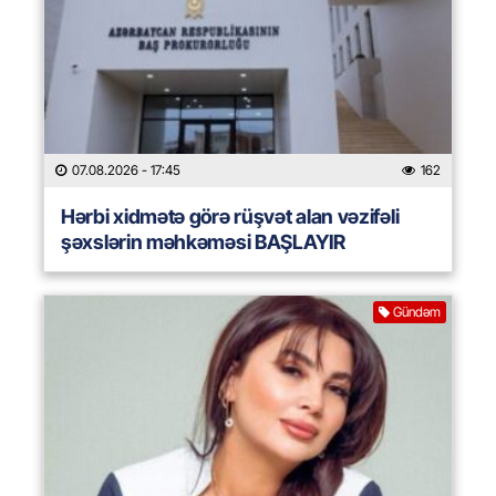
07.08.2026
- 17:45
162
Hərbi xidmətə görə rüşvət alan vəzifəli
şəxslərin məhkəməsi BAŞLAYIR
Gündəm