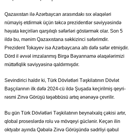
Qazaxıstan ilə Azərbaycan arasındakı sıx əlaqələri
nümayiş etdirmək üçün təkcə prezidentlər səviyyəsində
həyata keçirilən qarşılıqlı səfərləri göstərmək olar. Son 5
ildə bu, mənim Qazaxıstana səkkizinci səfərimdir.
Prezident Tokayev isə Azərbaycana altı dəfə səfər etmişdir.
Dörd il əvvəl imzalanmış Birgə Bəyannamə əlaqələrimizi
müttəfiqlik səviyyəsinə qaldırmışdır.
Sevindirici haldır ki, Türk Dövlətləri Təşkilatının Dövlət
Başçılarının ilk dəfə 2024-cü ildə Şuşada keçirilmiş qeyri-
rəsmi Zirvə Görüşü təşəbbüsü artıq ənənəyə çevrilir.
Bu gün Türk Dövlətləri Təşkilatının beynəlxalq çəkisi artır,
qlobal proseslərdə rolu və mövqeyi güclənir. Keçən ilin
oktyabr ayında Qəbələ Zirvə Görüşündə sədrliyi qəbul