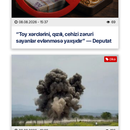
08.08.2026
- 15:37
69
“Toy xərclərini, qızılı, cehizi zəruri
sayanlar evlənməsə yaxşıdır” — Deputat
ölkə