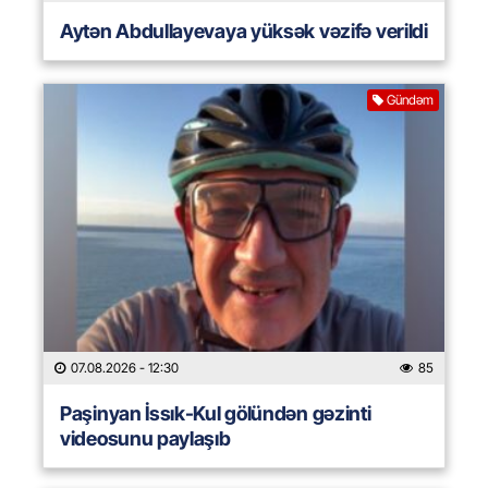
Aytən Abdullayevaya yüksək vəzifə verildi
Gündəm
07.08.2026
- 12:30
85
Paşinyan İssık-Kul gölündən gəzinti
videosunu paylaşıb