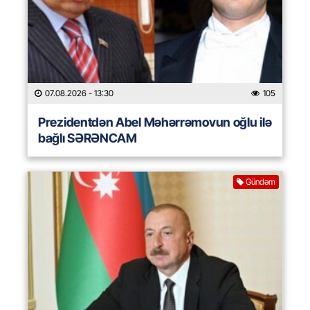
07.08.2026
- 13:30
105
Prezidentdən Abel Məhərrəmovun oğlu ilə
bağlı SƏRƏNCAM
Gündəm