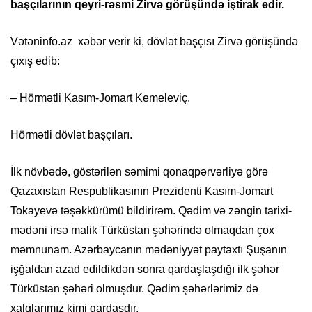
başçılarının qeyri-rəsmi Zirvə görüşündə iştirak edir.
Vətəninfo.az xəbər verir ki, dövlət başçısı Zirvə görüşündə
çıxış edib:
– Hörmətli Kasım-Jomart Kemeleviç.
Hörmətli dövlət başçıları.
İlk növbədə, göstərilən səmimi qonaqpərvərliyə görə
Qazaxıstan Respublikasının Prezidenti Kasım-Jomart
Tokayevə təşəkkürümü bildirirəm. Qədim və zəngin tarixi-
mədəni irsə malik Türküstan şəhərində olmaqdan çox
məmnunam. Azərbaycanın mədəniyyət paytaxtı Şuşanın
işğaldan azad edildikdən sonra qardaşlaşdığı ilk şəhər
Türküstan şəhəri olmuşdur. Qədim şəhərlərimiz də
xalqlarımız kimi qardaşdır.