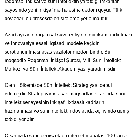
rəqəmsal inkişaf və süni intellektin yaratdığı imkanlar
sayəsində yeni inkişaf mərhələsinə qədəm qoyur. Türk
dövlətləri bu prosesdə ön sıralarda yer almalıdır.
Azərbaycanın rəqəmsal suverenliyinin möhkəmləndirilməsi
və innovasiya əsaslı iqtisadi modelə keçidin
sürətləndirilməsi əsas vəzifələrimizdən biridir. Bu
məqsədlə Rəqəmsal İnkişaf Şurası, Milli Süni İntellekt
Mərkəzi və Süni İntellekt Akademiyası yaradılmışdır.
Ötən il ölkəmizdə Süni İntellekt Strategiyası qəbul
edilmişdir. Strategiyanın əsas məqsədləri sırasında süni
intellekt sənayesinin inkişafı, ixtisaslı kadrların
hazırlanması və süni intellektin dövlət idarəçiliyində geniş
tətbiqi yer alır.
Ölkəmizdə sabit genişzolaqlı internetin əhatəsi 100 faizə