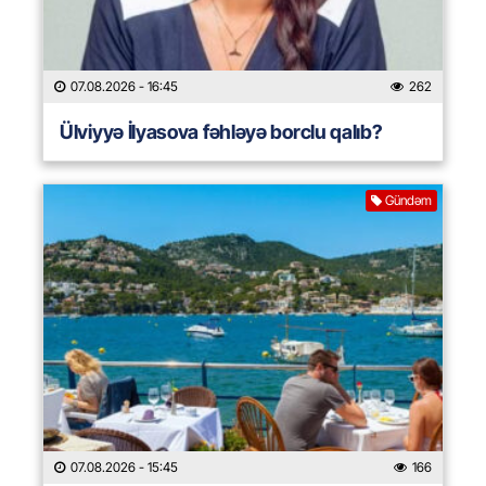
07.08.2026
- 16:45
262
Ülviyyə İlyasova fəhləyə borclu qalıb?
Gündəm
07.08.2026
- 15:45
166