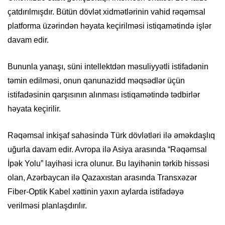
çatdırılmışdır. Bütün dövlət xidmətlərinin vahid rəqəmsal
platforma üzərindən həyata keçirilməsi istiqamətində işlər
davam edir.
Bununla yanaşı, süni intellektdən məsuliyyətli istifadənin
təmin edilməsi, onun qanunazidd məqsədlər üçün
istifadəsinin qarşısının alınması istiqamətində tədbirlər
həyata keçirilir.
Rəqəmsal inkişaf sahəsində Türk dövlətləri ilə əməkdaşlıq
uğurla davam edir. Avropa ilə Asiya arasında “Rəqəmsal
İpək Yolu” layihəsi icra olunur. Bu layihənin tərkib hissəsi
olan, Azərbaycan ilə Qazaxıstan arasında Transxəzər
Fiber-Optik Kabel xəttinin yaxın aylarda istifadəyə
verilməsi planlaşdırılır.