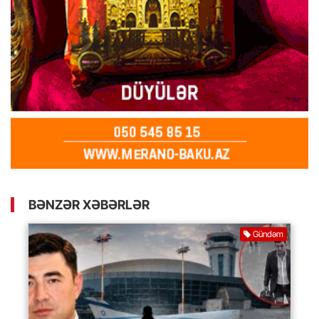
BƏNZƏR XƏBƏRLƏR
Gündəm