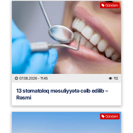
Gündəm
07.08.2026
- 11:45
112
13 stomatoloq məsuliyyətə cəlb edilib –
Rəsmi
Gündəm