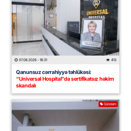
07.08.2026
- 18:31
413
Qanunsuz cərrahiyyə təhlükəsi:
“Universal Hospital”da sertifikatsız həkim
skandalı
Gündəm