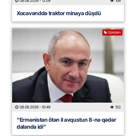
08.08.2026
- 12:09
106
Xocavənddə traktor minaya düşdü
Gündəm
08.08.2026
- 10:49
122
“Ermənistan ötən il avqustun 8-nə qədər
dalanda idi”