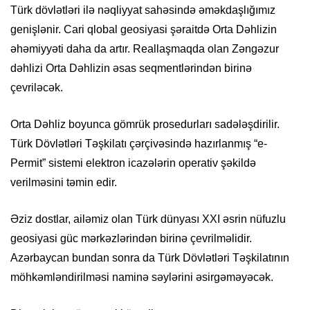
Türk dövlətləri ilə nəqliyyat sahəsində əməkdaşlığımız
genişlənir. Cari qlobal geosiyasi şəraitdə Orta Dəhlizin
əhəmiyyəti daha da artır. Reallaşmaqda olan Zəngəzur
dəhlizi Orta Dəhlizin əsas seqmentlərindən birinə
çevriləcək.
Orta Dəhliz boyunca gömrük prosedurları sadələşdirilir.
Türk Dövlətləri Təşkilatı çərçivəsində hazırlanmış “e-
Permit” sistemi elektron icazələrin operativ şəkildə
verilməsini təmin edir.
Əziz dostlar, ailəmiz olan Türk dünyası XXI əsrin nüfuzlu
geosiyasi güc mərkəzlərindən birinə çevrilməlidir.
Azərbaycan bundan sonra da Türk Dövlətləri Təşkilatının
möhkəmləndirilməsi naminə səylərini əsirgəməyəcək.