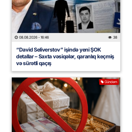
08.08.2026
- 16:46
38
“David Seliverstov” işində yeni ŞOK
detallar – Saxta vəsiqələr, qaranlıq keçmiş
və sürətli qaçış
Gündəm