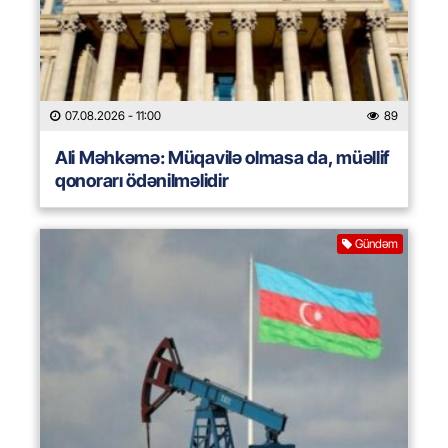
07.08.2026
- 11:00
89
Ali Məhkəmə: Müqavilə olmasa da, müəllif
qonorarı ödənilməlidir
Gündəm