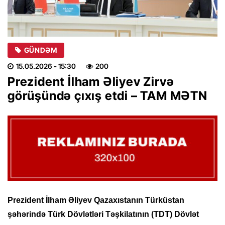
GÜNDƏM
15.05.2026
- 15:30
200
Prezident İlham Əliyev Zirvə
görüşündə çıxış etdi – TAM MƏTN
Prezident İlham Əliyev Qazaxıstanın Türküstan
şəhərində Türk Dövlətləri Təşkilatının (TDT) Dövlət