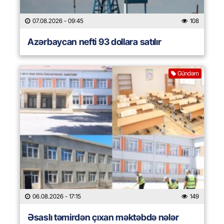
07.08.2026
- 09:45
108
Azərbaycan nefti 93 dollara satılır
Gündəm
06.08.2026
- 17:15
149
Əsaslı təmirdən çıxan məktəbdə nələr