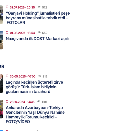
31.07.2026
- 20:35
572
ycanın UNESCO-dakı yeni
“Ganjavi Holding” jurnalistləri peşə
ndəsi kimdir? – DOSYE
bayramı münasibətilə təbrik etdi –
FOTOLAR
2026
- 16:00
71
01.08.2026
- 18:54
552
Naxçıvanda ilk DOST Mərkəzi açılır
ərimizi pozan 26 nəfər tutuldu
2026
- 15:45
76
OR
aşqırdıstan və Yaroslavldakı
30.05.2025
- 10:00
812
Laçında keçirilən üçtərəfli zirvə
mal zavodunu vurub
görüşü: Türk-İslam birliyinin
2026
güclənməsinin təzahürü
- 15:30
77
28.10.2024
- 14:35
1181
Ankarada Azərbaycan-Türkiyə
Gənclərinin Yaşıl Dünya Naminə
an Azərbaycanla bağlı tapşırıq
Həmrəylik Forumu keçirildi –
vali hərəkətə keçdi
FOTO/VİDEO
2026
- 15:15
77