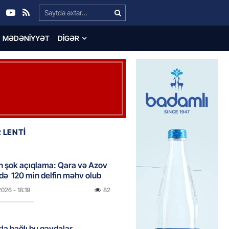
Search…
MƏDƏNIYYƏT
DIGƏR
 LENTİ
n şok açıqlama: Qara və Azov
də 120 min delfin məhv olub
2026
- 18:19
82
rla bağlı bu qaydalar