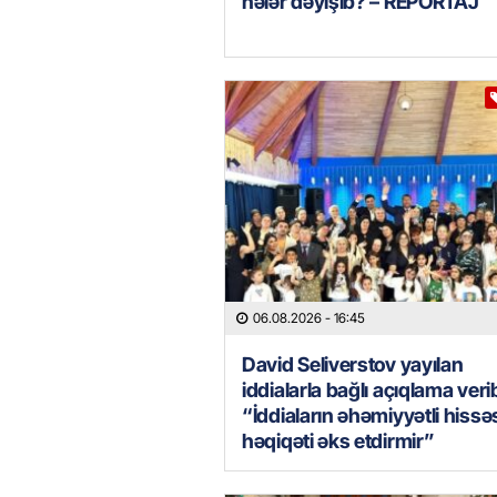
nələr dəyişib? – REPORTAJ
06.08.2026
- 16:45
David Seliverstov yayılan
iddialarla bağlı açıqlama veri
“İddiaların əhəmiyyətli hissə
həqiqəti əks etdirmir”