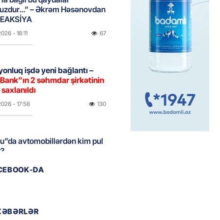
uzdur…” – Əkrəm Həsənovdan
REAKSİYA
2026
- 18:11
67
yonluq işdə yeni bağlantı –
Bank”ın 2 səhmdar şirkətinin
 saxlanıldı
2026
- 17:58
130
u”da avtomobillərdən kim pul
r?
2026
- 17:30
73
ACEBOOK-DA
təmirdən çıxan məktəbdə nələr
b? – REPORTAJ
XƏBƏRLƏR