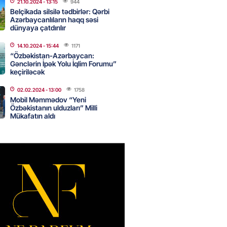
21.10.2024
- 13:15
944
Belçikada silsilə tədbirlər: Qərbi
Azərbaycanlıların haqq səsi
dünyaya çatdırılır
Star kartını indi sifariş
ağdlaşdırmanı komissiyasız
14.10.2024
- 15:44
1171
“Özbəkistan-Azərbaycan:
Gənclərin İpək Yolu İqlim Forumu”
2026
- 15:07
80
keçiriləcək
02.02.2024
- 13:00
1758
Mobil Məmmədov “Yeni
ntlikdə sədr müavinini AZCON
Özbəkistanın ulduzları” Milli
edəcək
Mükafatın aldı
2026
- 15:00
68
ycan Ukraynaya qaz tədarük
 hazırdır – Ceyhun Bayramov
2026
- 14:45
67