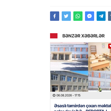
BƏNZƏR XƏBƏRLƏR
06.08.2026
- 17:15
Əsaslı təmirdən çıxan məkt