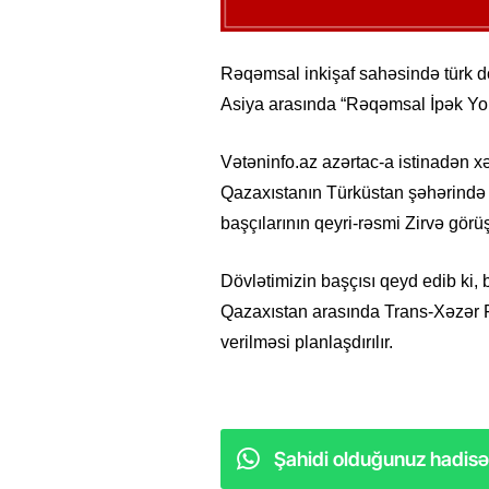
Rəqəmsal inkişaf sahəsində türk dö
Asiya arasında “Rəqəmsal İpək Yolu
Vətəninfo.az azərtac-a istinadən xəb
Qazaxıstanın Türküstan şəhərində k
başçılarının qeyri-rəsmi Zirvə görü
Dövlətimizin başçısı qeyd edib ki, 
Qazaxıstan arasında Trans-Xəzər Fi
verilməsi planlaşdırılır.
Şahidi olduğunuz hadisəl