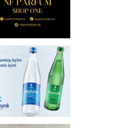
nt Əliyev 2 diplomatı geri çağırdı
2026
- 14:30
73
stin dənizdə batan qardaşı tələbə
2026
- 14:15
72
anın əmlakı müsadirə EDİLDİ
2026
- 14:00
76
a zibil qutusuna atılan 1 milyon
lotereya bileti iki günlük
dan sonra tapılıb
2026
- 13:45
65