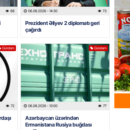
HADISƏ
Tərtərd
68
06.08.2026
- 14:30
73
ÖLDÜ
i
Prezident Əliyev 2 diplomatı geri
06.08.
çağırdı
BANNER
Tramp: 
Gündəm
Gündəm
üstünlü
06.08.
GÜNDƏM
Azərba
Rusiya 
06.08.
72
06.08.2026
- 13:00
77
BANNER
rdaşı
Azərbaycan üzərindən
ABŞ-da 
gələcək
Ermənistana Rusiya buğdası
qadağa 