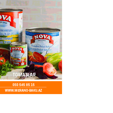
ə FACİƏ – Ər-arvad yanaraq
2026
- 13:30
76
İranla müharibəyə yox, sülhə
k verərdim
2026
- 13:15
75
ycan üzərindən Ermənistana
buğdası gedib
2026
- 13:00
77
qalma müddətinizi aşsanız,
də ABŞ-a girişinizə daimi
qoyula bilər