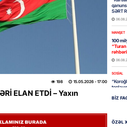
qanuns
SƏRT 
06.08.
MANŞET
100 mil
“Turan 
rəhbəri
06.08.
SOSIAL
“Koroğl
198
15.05.2026
- 17:00
toplayı
ƏRİ ELAN ETDİ – Yaxın
06.08.
BIZ F
GÜNDƏM
Əsaslı 
dəyişi
ÖZƏL 