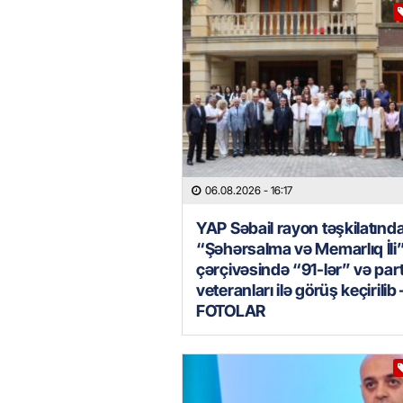
06.08.2026
- 16:17
YAP Səbail rayon təşkilatınd
“Şəhərsalma və Memarlıq İli
çərçivəsində “91-lər” və par
veteranları ilə görüş keçirilib 
FOTOLAR