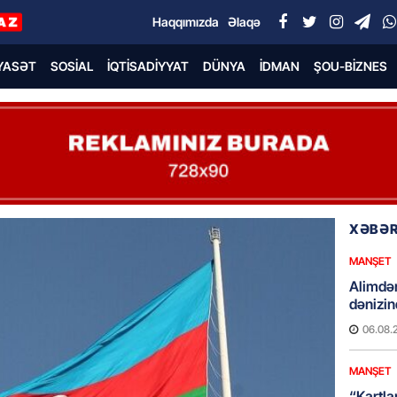
Haqqımızda
Əlaqə
YASƏT
SOSIAL
İQTISADIYYAT
DÜNYA
İDMAN
ŞOU-BIZNES
XƏBƏR
MANŞET
Alimdə
dənizin
06.08.
MANŞET
“Kartla