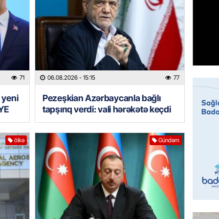
Prezide
06.08.
GÜNDƏM
Jurnali
imiş
71
06.08.2026
- 15:15
77
06.08.
 yeni
Pezeşkian Azərbaycanla bağlı
MANŞET
YE
tapşırıq verdi: vali hərəkətə keçdi
Sarkisy
06.08.
ölkə
Gündəm
MANŞET
İtaliyad
avroluq 
axtarış
06.08.