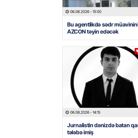
06.08.2026
- 15:00
Bu agentlikdə sədr müavinin
AZCON təyin edəcək
06.08.2026
- 14:15
Jurnalistin dənizdə batan qa
tələbə imiş