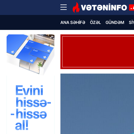
ANA SƏHIFƏ
ÖZƏL
GÜNDƏM
SI