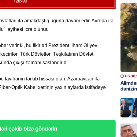
06.08.
GÜNDƏM
vlətləri ilə əməkdaşlıq uğurla davam edir. Avropa ilə
Preziden
” layihəsi icra olunur.
etdiyi 
DOSYE
ər verir ki, bu fikirləri Prezident İlham Əliyev
06.08.
eçirilən Türk Dövlətləri Təşkilatının Dövlət
GÜNDƏM
şündə çıxışı zamanı səsləndirib.
David S
bağlı a
06.08.
bu layihənin tərkib hissəsi olan, Azərbaycan ilə
əhəmiyy
Alimdə
ber-Optik Kabel xəttinin yaxın aylarda istifadəyə
dənizin
etdirmi
06.08.
DÜNYA
Hakan F
əl-Şeyb
əri çəkib bizə göndərin
06.08.