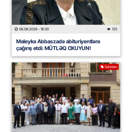
06.08.2026
- 16:30
125
Məleykə Abbaszadə abituriyentlərə
çağırış etdi: MÜTLƏQ OXUYUN!
Gündəm