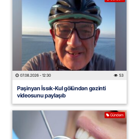
07.08.2026
- 12:30
53
Paşinyan İssık-Kul gölündən gəzinti
videosunu paylaşıb
Gündəm