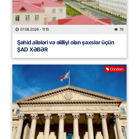
07.08.2026
- 11:15
79
Şəhid ailələri və əlilliyi olan şəxslər üçün
ŞAD XƏBƏR
Gündəm