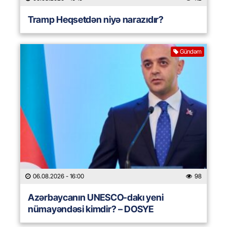
Tramp Heqsetdən niyə narazıdır?
Gündəm
06.08.2026
- 16:00
98
Azərbaycanın UNESCO-dakı yeni
nümayəndəsi kimdir? – DOSYE