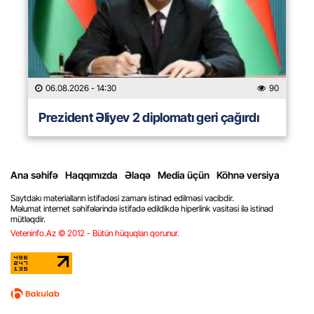
06.08.2026
- 14:30
90
Prezident Əliyev 2 diplomatı geri çağırdı
Ana səhifə
Haqqımızda
Əlaqə
Media üçün
Köhnə versiya
Saytdakı materialların istifadəsi zamanı istinad edilməsi vacibdir.
Məlumat internet səhifələrində istifadə edildikdə hiperlink vasitəsi ilə istinad
mütləqdir.
Veteninfo.Az © 2012 - Bütün hüquqları qorunur.