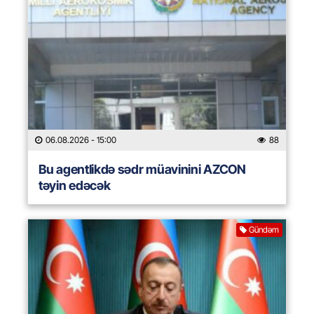
06.08.2026
- 15:00
88
Bu agentlikdə sədr müavinini AZCON
təyin edəcək
Gündəm