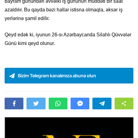
bayram günündən əvvəlki iş gününün müddəti bir saat
azaldılır. Bu qayda bəzi hallar istisna olmaqla, əksər iş
yerlərinə şamil edilir.
Qeyd edək ki, iyunun 26-sı Azərbaycanda Silahlı Qüvvələr
Günü kimi qeyd olunur.
Bizim Telegram kanalımıza abunə olun