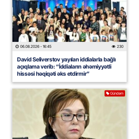
06.08.2026
- 16:45
230
David Seliverstov yayılan iddialarla bağlı
açıqlama verib: “İddiaların əhəmiyyətli
hissəsi həqiqəti əks etdirmir”
Gündəm