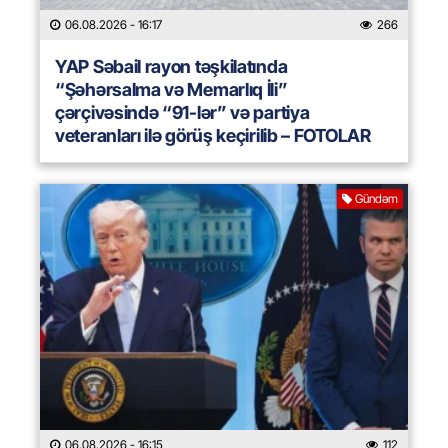
06.08.2026
- 16:17
266
YAP Səbail rayon təşkilatında
“Şəhərsalma və Memarlıq İli”
çərçivəsində “91-lər” və partiya
veteranları ilə görüş keçirilib – FOTOLAR
Gündəm
06.08.2026
- 16:15
112