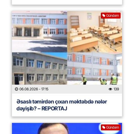
Gündəm
06.08.2026
- 17:15
139
Əsaslı təmirdən çıxan məktəbdə nələr
dəyişib? – REPORTAJ
Gündəm