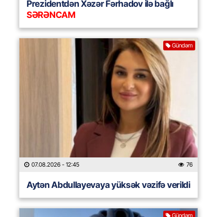
Prezidentdən Xəzər Fərhadov ilə bağlı
SƏRƏNCAM
Gündəm
07.08.2026
- 12:45
76
Aytən Abdullayevaya yüksək vəzifə verildi
Gündəm