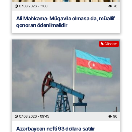
07.08.2026
- 11:00
76
Ali Məhkəmə: Müqavilə olmasa da, müəllif
qonorarı ödənilməlidir
Gündəm
07.08.2026
- 09:45
96
Azərbaycan nefti 93 dollara satılır