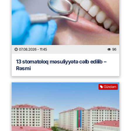
07.08.2026
- 11:45
96
13 stomatoloq məsuliyyətə cəlb edilib –
Rəsmi
Gündəm