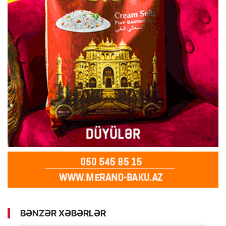
BƏNZƏR XƏBƏRLƏR