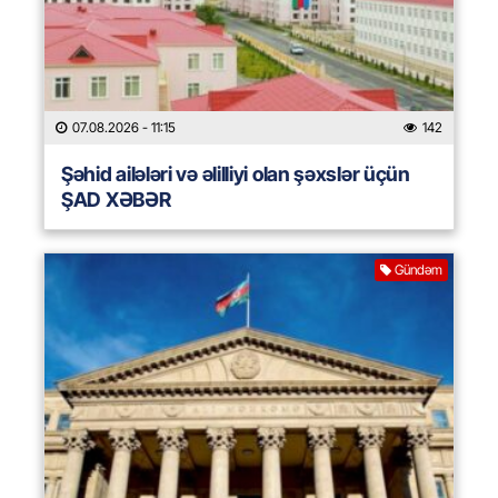
07.08.2026
- 11:15
142
Şəhid ailələri və əlilliyi olan şəxslər üçün
ŞAD XƏBƏR
Gündəm