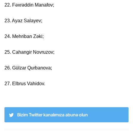
22. Fəxrəddin Manafov;
23. Ayaz Salayev;
24. Mehriban Zəki;
25. Cahangir Novruzov;
26. Gülzar Qurbanova;
27. Elbrus Vahidov.
Bizim Twitter kanalımıza abunə olun