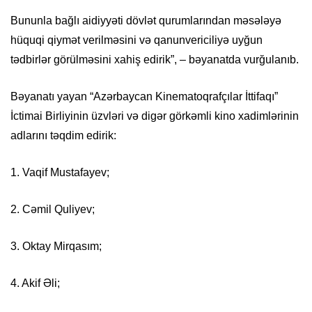
Bununla bağlı aidiyyəti dövlət qurumlarından məsələyə
hüquqi qiymət verilməsini və qanunvericiliyə uyğun
tədbirlər görülməsini xahiş edirik”, – bəyanatda vurğulanıb.
Bəyanatı yayan “Azərbaycan Kinematoqrafçılar İttifaqı”
İctimai Birliyinin üzvləri və digər görkəmli kino xadimlərinin
adlarını təqdim edirik:
1. Vaqif Mustafayev;
2. Cəmil Quliyev;
3. Oktay Mirqasım;
4. Akif Əli;