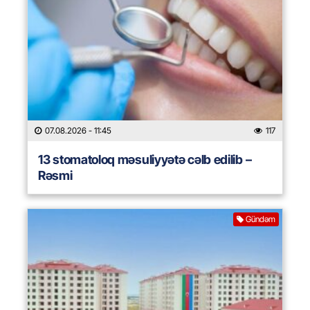
07.08.2026
- 11:45
117
13 stomatoloq məsuliyyətə cəlb edilib –
Rəsmi
Gündəm