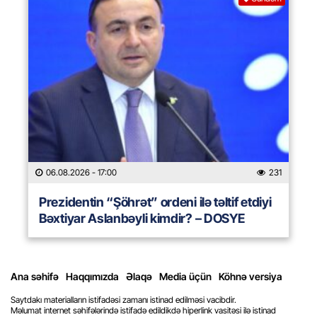
06.08.2026
- 17:00
231
Prezidentin “Şöhrət” ordeni ilə təltif etdiyi
Bəxtiyar Aslanbəyli kimdir? – DOSYE
Ana səhifə
Haqqımızda
Əlaqə
Media üçün
Köhnə versiya
Saytdakı materialların istifadəsi zamanı istinad edilməsi vacibdir.
Məlumat internet səhifələrində istifadə edildikdə hiperlink vasitəsi ilə istinad