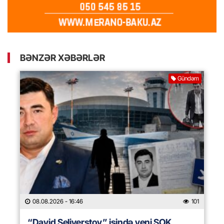
BƏNZƏR XƏBƏRLƏR
Gündəm
08.08.2026
- 16:46
101
“David Seliverstov” işində yeni ŞOK