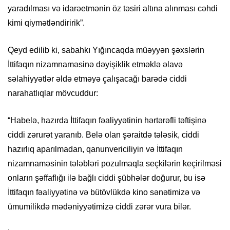
yaradılması və idarəetmənin öz təsiri altına alınması cəhdi
kimi qiymətləndiririk”.
Qeyd edilib ki, sabahkı Yığıncaqda müəyyən şəxslərin
İttifaqın nizamnaməsinə dəyişiklik etməklə əlavə
səlahiyyətlər əldə etməyə çalışacağı barədə ciddi
narahatlıqlar mövcuddur:
“Habelə, hazırda İttifaqın fəaliyyətinin hərtərəfli təftişinə
ciddi zərurət yaranıb. Belə olan şəraitdə tələsik, ciddi
hazırlıq aparılmadan, qanunvericiliyin və İttifaqın
nizamnaməsinin tələbləri pozulmaqla seçkilərin keçirilməsi
onların şəffaflığı ilə bağlı ciddi şübhələr doğurur, bu isə
İttifaqın fəaliyyətinə və bütövlükdə kino sənətimizə və
ümumilikdə mədəniyyətimizə ciddi zərər vura bilər.