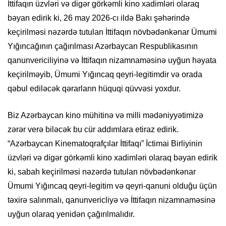
İttifaqın üzvləri və digər görkəmli kino xadimləri olaraq
bəyan edirik ki, 26 may 2026-cı ildə Bakı şəhərində
keçirilməsi nəzərdə tutulan İttifaqın növbədənkənar Ümumi
Yığıncağının çağırılması Azərbaycan Respublikasının
qanunvericiliyinə və İttifaqın nizamnaməsinə uyğun həyata
keçirilməyib, Ümumi Yığıncaq qeyri-legitimdir və orada
qəbul ediləcək qərarların hüquqi qüvvəsi yoxdur.
Biz Azərbaycan kino mühitinə və milli mədəniyyətimizə
zərər verə biləcək bu cür addımlara etiraz edirik.
“Azərbaycan Kinematoqrafçılar İttifaqı” İctimai Birliyinin
üzvləri və digər görkəmli kino xadimləri olaraq bəyan edirik
ki, sabah keçirilməsi nəzərdə tutulan növbədənkənar
Ümumi Yığıncaq qeyri-legitim və qeyri-qanuni olduğu üçün
təxirə salınmalı, qanunvericliyə və İttifaqın nizamnaməsinə
uyğun olaraq yenidən çağırılmalıdır.