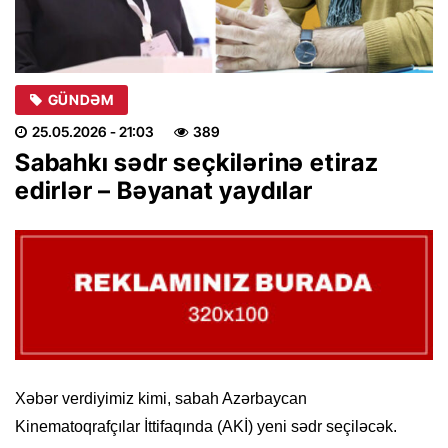
GÜNDƏM
25.05.2026
- 21:03
389
Sabahkı sədr seçkilərinə etiraz
edirlər – Bəyanat yaydılar
Xəbər verdiyimiz kimi, sabah Azərbaycan
Kinematoqrafçılar İttifaqında (AKİ) yeni sədr seçiləcək.