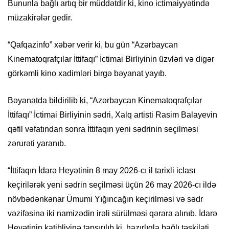
Bununla bağlı artıq bir müddətdir ki, kino ictimaiyyətində
müzakirələr gedir.
“Qafqazinfo” xəbər verir ki, bu gün “Azərbaycan
Kinematoqrafçılar İttifaqı” İctimai Birliyinin üzvləri və digər
görkəmli kino xadimləri birgə bəyanat yayıb.
Bəyanatda bildirilib ki, “Azərbaycan Kinematoqrafçılar
İttifaqı” İctimai Birliyinin sədri, Xalq artisti Rasim Balayevin
qəfil vəfatından sonra İttifaqın yeni sədrinin seçilməsi
zərurəti yaranıb.
“İttifaqın İdarə Heyətinin 8 may 2026-cı il tarixli iclası
keçirilərək yeni sədrin seçilməsi üçün 26 may 2026-cı ildə
növbədənkənar Ümumi Yığıncağın keçirilməsi və sədr
vəzifəsinə iki namizədin irəli sürülməsi qərara alınıb. İdarə
Heyətinin katibliyinə tapşırılıb ki, hazırlıqla bağlı təşkilati