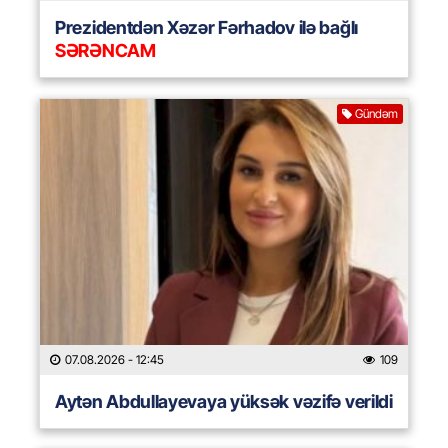
Prezidentdən Xəzər Fərhadov ilə bağlı
SƏRƏNCAM
Gündəm
07.08.2026
- 12:45
109
Aytən Abdullayevaya yüksək vəzifə verildi