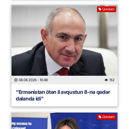
Gündəm
08.08.2026
- 10:49
152
“Ermənistan ötən il avqustun 8-nə qədər
dalanda idi”
Gündəm