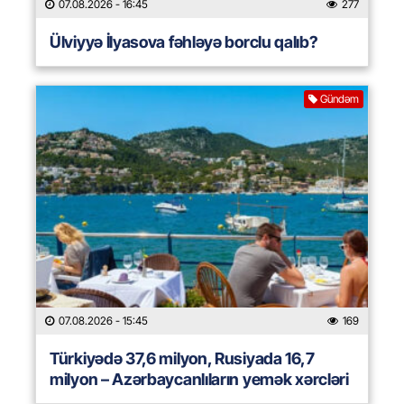
07.08.2026
- 16:45
277
Ülviyyə İlyasova fəhləyə borclu qalıb?
Gündəm
07.08.2026
- 15:45
169
Türkiyədə 37,6 milyon, Rusiyada 16,7
milyon – Azərbaycanlıların yemək xərcləri