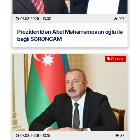
07.08.2026
- 13:30
107
Prezidentdən Abel Məhərrəmovun oğlu ilə
bağlı SƏRƏNCAM
Gündəm
07.08.2026
- 13:15
87