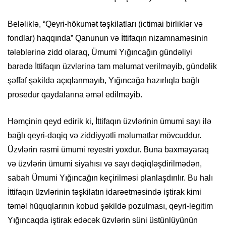
Beləliklə, “Qeyri-hökumət təşkilatları (ictimai birliklər və
fondlar) haqqında” Qanunun və İttifaqın nizamnaməsinin
tələblərinə zidd olaraq, Ümumi Yığıncağın gündəliyi
barədə İttifaqın üzvlərinə tam məlumat verilməyib, gündəlik
şəffaf şəkildə açıqlanmayıb, Yığıncağa hazırlıqla bağlı
prosedur qaydalarına əməl edilməyib.
Həmçinin qeyd edirik ki, İttifaqın üzvlərinin ümumi sayı ilə
bağlı qeyri-dəqiq və ziddiyyətli məlumatlar mövcuddur.
Üzvlərin rəsmi ümumi reyestri yoxdur. Buna baxmayaraq
və üzvlərin ümumi siyahısı və sayı dəqiqləşdirilmədən,
sabah Ümumi Yığıncağın keçirilməsi planlaşdırılır. Bu halı
İttifaqın üzvlərinin təşkilatın idarəetməsində iştirak kimi
təməl hüquqlarının kobud şəkildə pozulması, qeyri-legitim
Yığıncaqda iştirak edəcək üzvlərin süni üstünlüyünün