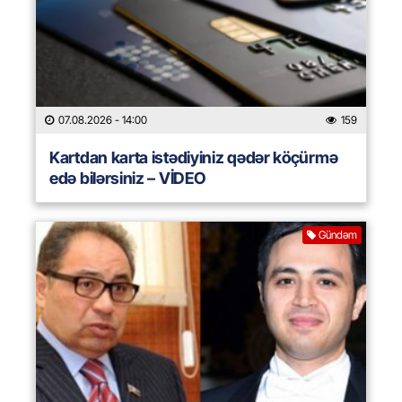
07.08.2026
- 14:00
159
Kartdan karta istədiyiniz qədər köçürmə
edə bilərsiniz – VİDEO
Gündəm