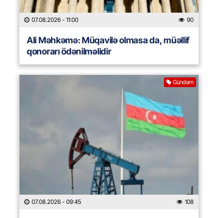
07.08.2026
- 11:00
90
Ali Məhkəmə: Müqavilə olmasa da, müəllif
qonorarı ödənilməlidir
Gündəm
07.08.2026
- 09:45
108