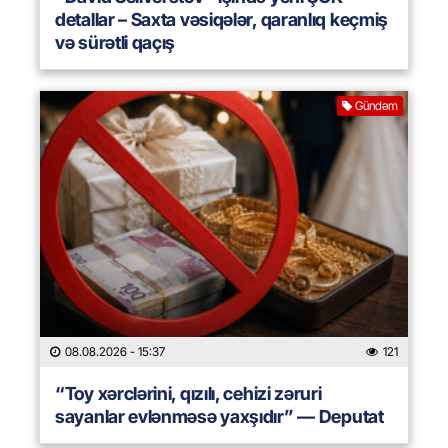
detallar – Saxta vəsiqələr, qaranlıq keçmiş
və sürətli qaçış
Gündəm
08.08.2026
- 15:37
121
“Toy xərclərini, qızılı, cehizi zəruri
sayanlar evlənməsə yaxşıdır” — Deputat