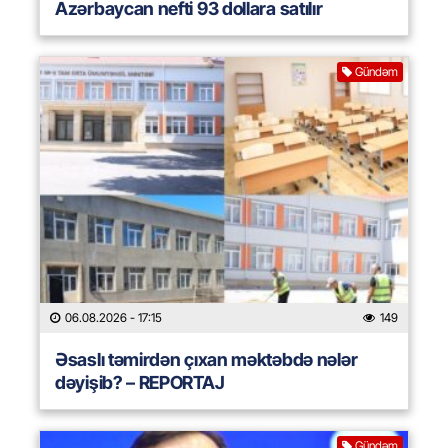
Azərbaycan nefti 93 dollara satılır
Gündəm
06.08.2026
- 17:15
149
Əsaslı təmirdən çıxan məktəbdə nələr
dəyişib? – REPORTAJ
Gündəm