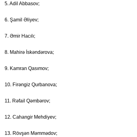
5. Adil Abbasov;
6. Şamil Əliyev;
7. Əmir Hacılı;
8. Mahirə İskəndərova;
9. Kamran Qasımov;
10. Firəngiz Qurbanova;
11. Rəfail Qəmbərov;
12. Cahangir Mehdiyev;
13. Rövşən Məmmədov;