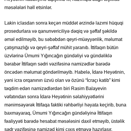
məsələləri həll etsinlər.
Lakin iclasdan sonra keçən müddət ərzində lazımi hüquqi
prosedurlara və qanunvericiliyə dəqiq və şəffaf şəkildə
əməl edilməyib, bu səbəbdən qeyri-müəyyənlik, məlumat
çatışmazlığı və qeyri-şəffaf mühit yaranıb. İttifaqın bütün
üzvlərinə Ümumi Yığıncağın gündəliyi və gündəliklə
bərabər İttifaqın sədri vəzifəsinə namizədlər barədə
öncədən məlumat göndərilməyib. Habelə, İdarə Heyətinin,
yəni icra orqanının üzvü olan və özünü “İcraçı katib” kimi
təqdim edən namizədlərdən biri Rasim Balayevin
vəfatından sonra İdarə Heyətinin səlahiyyətlərini
mənimsəyərək İttifaqa faktiki rəhbərliyi həyata keçirib, buna
baxmayaraq, Ümumi Yığıncağın gündəliyinə İttifaqın
fəaliyyəti barədə hesabat məsələsini daxil etməyib, üstəlik
sədr vəzifəsinə namizəd kimi çıxış etməyə hazırlaşır.