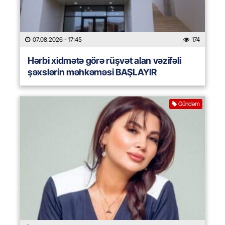
07.08.2026
- 17:45
174
Hərbi xidmətə görə rüşvət alan vəzifəli
şəxslərin məhkəməsi BAŞLAYIR
Gündəm