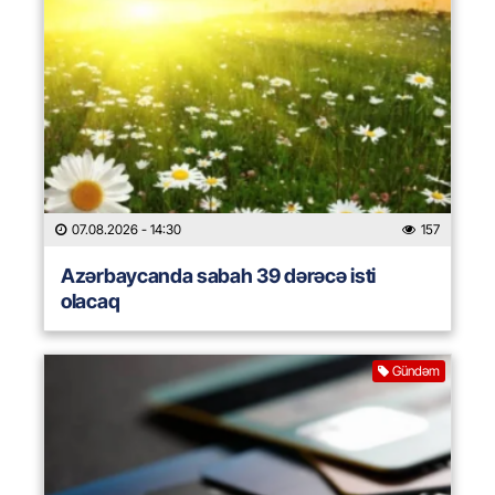
07.08.2026
- 14:30
157
Azərbaycanda sabah 39 dərəcə isti
olacaq
Gündəm