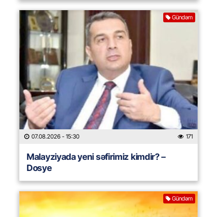
Gündəm
07.08.2026
- 15:30
171
Malayziyada yeni səfirimiz kimdir? –
Dosye
Gündəm