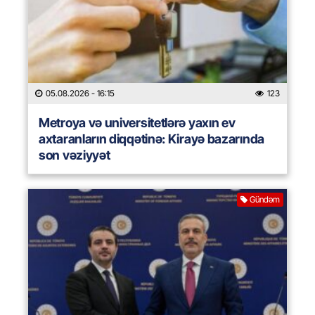
05.08.2026
- 16:15
123
Metroya və universitetlərə yaxın ev
axtaranların diqqətinə: Kirayə bazarında
son vəziyyət
Gündəm