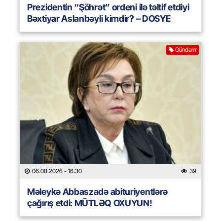
Prezidentin “Şöhrət” ordeni ilə təltif etdiyi
Bəxtiyar Aslanbəyli kimdir? – DOSYE
Gündəm
06.08.2026
- 16:30
39
Məleykə Abbaszadə abituriyentlərə
çağırış etdi: MÜTLƏQ OXUYUN!