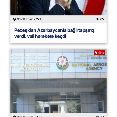
06.08.2026
- 15:15
65
Pezeşkian Azərbaycanla bağlı tapşırıq
verdi: vali hərəkətə keçdi
ölkə
06.08.2026
- 15:00
57