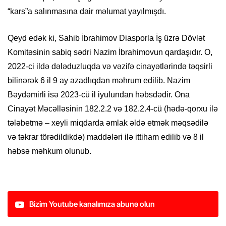
“kars”a salınmasına dair məlumat yayılmışdı.
Qeyd edək ki, Sahib İbrahimov Diasporla İş üzrə Dövlət
Komitəsinin sabiq sədri Nazim İbrahimovun qardaşıdır. O,
2022-ci ildə dələduzluqda və vəzifə cinayətlərində təqsirli
bilinərək 6 il 9 ay azadlıqdan məhrum edilib. Nazim
Bəydəmirli isə 2023-cü il iyulundan həbsdədir. Ona
Cinayət Məcəlləsinin 182.2.2 və 182.2.4-cü (hədə-qorxu ilə
tələbetmə – xeyli miqdarda əmlak əldə etmək məqsədilə
və təkrar törədildikdə) maddələri ilə ittiham edilib və 8 il
həbsə məhkum olunub.
Bizim Youtube kanalımıza abunə olun