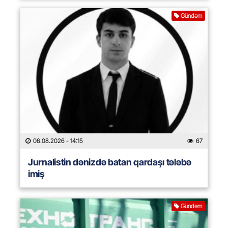
Gündəm
06.08.2026
- 14:15
67
Jurnalistin dənizdə batan qardaşı tələbə
imiş
Gündəm