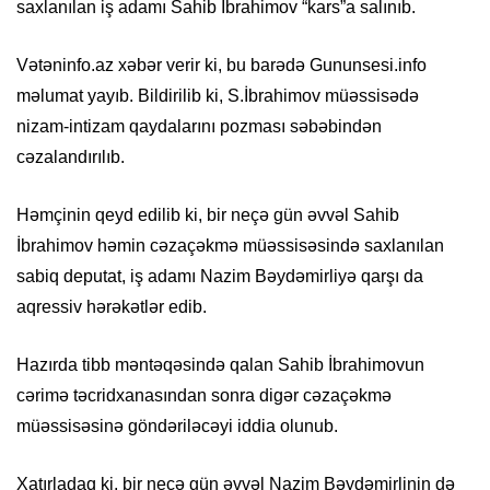
saxlanılan iş adamı Sahib İbrahimov “kars”a salınıb.
Vətəninfo.az xəbər verir ki, bu barədə Gununsesi.info
məlumat yayıb. Bildirilib ki, S.İbrahimov müəssisədə
nizam-intizam qaydalarını pozması səbəbindən
cəzalandırılıb.
Həmçinin qeyd edilib ki, bir neçə gün əvvəl Sahib
İbrahimov həmin cəzaçəkmə müəssisəsində saxlanılan
sabiq deputat, iş adamı Nazim Bəydəmirliyə qarşı da
aqressiv hərəkətlər edib.
Hazırda tibb məntəqəsində qalan Sahib İbrahimovun
cərimə təcridxanasından sonra digər cəzaçəkmə
müəssisəsinə göndəriləcəyi iddia olunub.
Xatırladaq ki, bir neçə gün əvvəl Nazim Bəydəmirlinin də