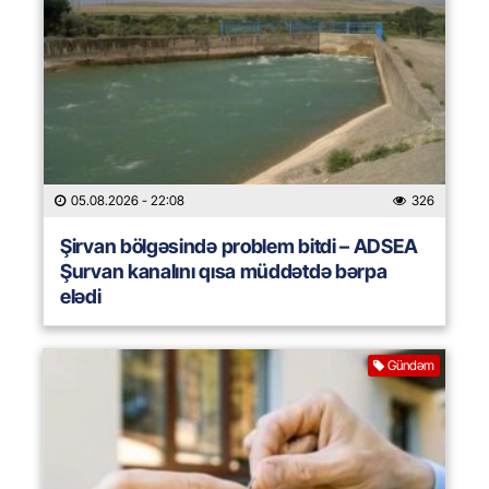
05.08.2026
- 22:08
326
Şirvan bölgəsində problem bitdi – ADSEA
Şurvan kanalını qısa müddətdə bərpa
elədi
Gündəm