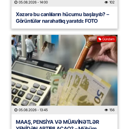
05.08.2026
- 14:00
102
Xəzərə bu canlıların hücumu başlayıb? –
Görüntülər narahatlıq yaratdı: FOTO
Gündəm
05.08.2026
- 13:45
156
MAAŞ, PENSİYA VƏ MÜAVİNƏTLƏR
YENİDƏN ARTIRILACAQ? – Mühüm