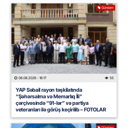
Gündəm
06.08.2026
- 16:17
55
YAP Səbail rayon təşkilatında
“Şəhərsalma və Memarlıq İli”
çərçivəsində “91-lər” və partiya
veteranları ilə görüş keçirilib – FOTOLAR
Gündəm