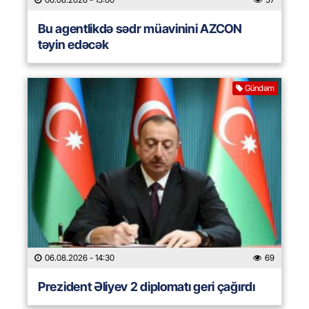
Bu agentlikdə sədr müavinini AZCON
təyin edəcək
Gündəm
06.08.2026
- 14:30
69
Prezident Əliyev 2 diplomatı geri çağırdı