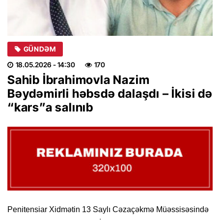
GÜNDƏM
18.05.2026
- 14:30
170
Sahib İbrahimovla Nazim
Bəydəmirli həbsdə dalaşdı – İkisi də
“kars”a salınıb
Penitensiar Xidmətin 13 Saylı Cəzaçəkmə Müəssisəsində