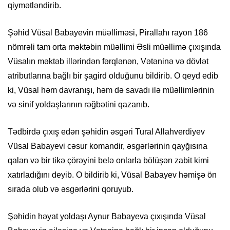
qiymətləndirib.
Şəhid Vüsal Babayevin müəlliməsi, Pirallahı rayon 186
nömrəli tam orta məktəbin müəllimi Əsli müəllimə çıxışında
Vüsalın məktəb illərindən fərqlənən, Vətəninə və dövlət
atributlarına bağlı bir şagird olduğunu bildirib. O qeyd edib
ki, Vüsal həm davranışı, həm də savadı ilə müəllimlərinin
və sinif yoldaşlarının rəğbətini qazanıb.
Tədbirdə çıxış edən şəhidin əsgəri Tural Allahverdiyev
Vüsal Babayevi cəsur komandir, əsgərlərinin qayğısına
qalan və bir tikə çörəyini belə onlarla bölüşən zabit kimi
xatırladığını deyib. O bildirib ki, Vüsal Babayev həmişə ön
sırada olub və əsgərlərini qoruyub.
Şəhidin həyat yoldaşı Aynur Babayeva çıxışında Vüsal