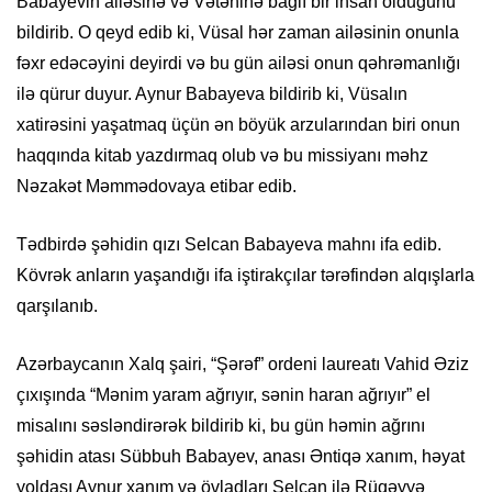
Babayevin ailəsinə və Vətəninə bağlı bir insan olduğunu
bildirib. O qeyd edib ki, Vüsal hər zaman ailəsinin onunla
fəxr edəcəyini deyirdi və bu gün ailəsi onun qəhrəmanlığı
ilə qürur duyur. Aynur Babayeva bildirib ki, Vüsalın
xatirəsini yaşatmaq üçün ən böyük arzularından biri onun
haqqında kitab yazdırmaq olub və bu missiyanı məhz
Nəzakət Məmmədovaya etibar edib.
Tədbirdə şəhidin qızı Selcan Babayeva mahnı ifa edib.
Kövrək anların yaşandığı ifa iştirakçılar tərəfindən alqışlarla
qarşılanıb.
Azərbaycanın Xalq şairi, “Şərəf” ordeni laureatı Vahid Əziz
çıxışında “Mənim yaram ağrıyır, sənin haran ağrıyır” el
misalını səsləndirərək bildirib ki, bu gün həmin ağrını
şəhidin atası Sübbuh Babayev, anası Əntiqə xanım, həyat
yoldaşı Aynur xanım və övladları Selcan ilə Rüqəyyə