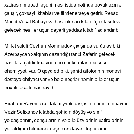
xatirəsinin əbədiləşdirilməsi istiqamətində böyük əzmlə
çalışır, çoxsaylı kitablar və filmlər ərsəyə gətirir. Rəşad
Məcid Vüsal Babayevə həsr olunan kitabı “çox təsirli və
gələcək nəsillər üçün dəyərli yaddaş kitabı” adlandırıb.
Millət vəkili Ceyhun Məmmədov çıxışında vurğulayıb ki,
Azərbaycan xalqının qazandığı tarixi Zəfərin gələcək
nəsillərə çatdırılmasında bu cür kitabların xüsusi
əhəmiyyəti var. O qeyd edib ki, şəhid ailələrinin mənəvi
dəstəyə ehtiyacı var və belə nəşrlər həmin ailələr üçün
böyük təsəlli mənbəyidir.
Pirallahı Rayon İcra Hakimiyyəti başçısının birinci müavini
Vəzir Səfixanov kitabda şəhidin döyüş və sinif
yoldaşlarının, qonşularının və ailə üzvlərinin xatirələrinin
yer aldığını bildirərək nəşri çox dəyərli toplu kimi