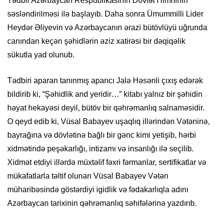
Tədbir Azərbaycan Respublikasının Dövlət Himninin
səsləndirilməsi ilə başlayıb. Daha sonra Ümummilli Lider
Heydər Əliyevin və Azərbaycanın ərazi bütövlüyü uğrunda
canından keçən şəhidlərin əziz xatirəsi bir dəqiqəlik
sükutla yad olunub.
Tədbiri aparan tanınmış aparıcı Jalə Həsənli çıxış edərək
bildirib ki, “Şəhidlik and yeridir…” kitabı yalnız bir şəhidin
həyat hekayəsi deyil, bütöv bir qəhrəmanlıq salnaməsidir.
O qeyd edib ki, Vüsal Babayev uşaqlıq illərindən Vətəninə,
bayrağına və dövlətinə bağlı bir gənc kimi yetişib, hərbi
xidmətində peşəkarlığı, intizamı və insanlığı ilə seçilib.
Xidmət etdiyi illərdə müxtəlif fəxri fərmanlar, sertifikatlar və
mükafatlarla təltif olunan Vüsal Babayev Vətən
müharibəsində göstərdiyi igidlik və fədakarlıqla adını
Azərbaycan tarixinin qəhrəmanlıq səhifələrinə yazdırıb.