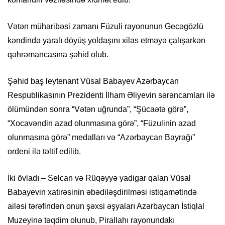
Vətən müharibəsi zamanı Füzuli rayonunun Gecəgözlü
kəndində yaralı döyüş yoldaşını xilas etməyə çalışarkən
qəhrəmancasına şəhid olub.
Şəhid baş leytenant Vüsal Babayev Azərbaycan
Respublikasının Prezidenti İlham Əliyevin sərəncamları ilə
ölümündən sonra “Vətən uğrunda”, “Şücaətə görə”,
“Xocavəndin azad olunmasına görə”, “Füzulinin azad
olunmasına görə” medalları və “Azərbaycan Bayrağı”
ordeni ilə təltif edilib.
İki övladı – Selcan və Rüqəyyə yadigar qalan Vüsal
Babayevin xatirəsinin əbədiləşdirilməsi istiqamətində
ailəsi tərəfindən onun şəxsi əşyaları Azərbaycan İstiqlal
Muzeyinə təqdim olunub, Pirallahı rayonundakı