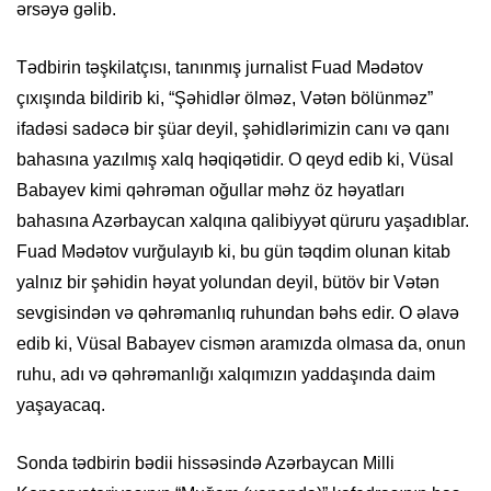
ərsəyə gəlib.
Tədbirin təşkilatçısı, tanınmış jurnalist Fuad Mədətov
çıxışında bildirib ki, “Şəhidlər ölməz, Vətən bölünməz”
ifadəsi sadəcə bir şüar deyil, şəhidlərimizin canı və qanı
bahasına yazılmış xalq həqiqətidir. O qeyd edib ki, Vüsal
Babayev kimi qəhrəman oğullar məhz öz həyatları
bahasına Azərbaycan xalqına qalibiyyət qüruru yaşadıblar.
Fuad Mədətov vurğulayıb ki, bu gün təqdim olunan kitab
yalnız bir şəhidin həyat yolundan deyil, bütöv bir Vətən
sevgisindən və qəhrəmanlıq ruhundan bəhs edir. O əlavə
edib ki, Vüsal Babayev cismən aramızda olmasa da, onun
ruhu, adı və qəhrəmanlığı xalqımızın yaddaşında daim
yaşayacaq.
Sonda tədbirin bədii hissəsində Azərbaycan Milli