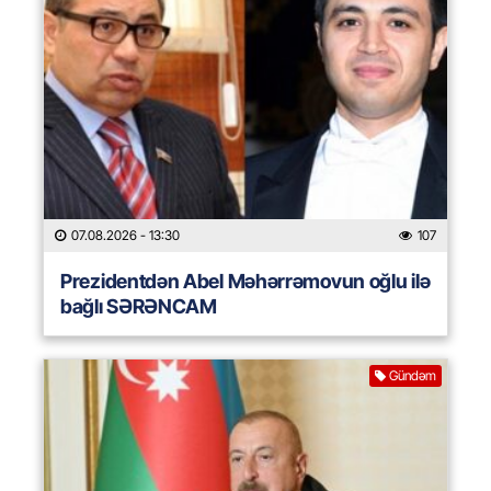
07.08.2026
- 13:30
107
Prezidentdən Abel Məhərrəmovun oğlu ilə
bağlı SƏRƏNCAM
Gündəm