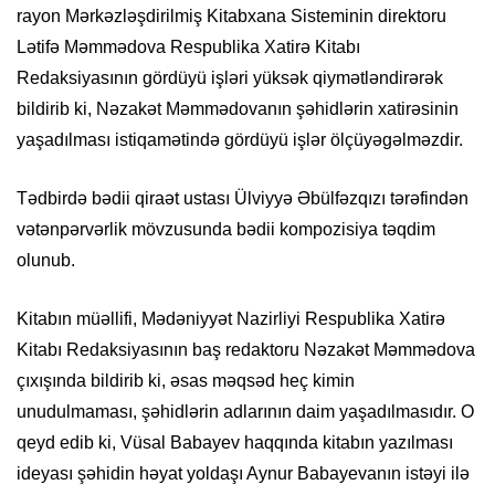
rayon Mərkəzləşdirilmiş Kitabxana Sisteminin direktoru
Lətifə Məmmədova Respublika Xatirə Kitabı
Redaksiyasının gördüyü işləri yüksək qiymətləndirərək
bildirib ki, Nəzakət Məmmədovanın şəhidlərin xatirəsinin
yaşadılması istiqamətində gördüyü işlər ölçüyəgəlməzdir.
Tədbirdə bədii qiraət ustası Ülviyyə Əbülfəzqızı tərəfindən
vətənpərvərlik mövzusunda bədii kompozisiya təqdim
olunub.
Kitabın müəllifi, Mədəniyyət Nazirliyi Respublika Xatirə
Kitabı Redaksiyasının baş redaktoru Nəzakət Məmmədova
çıxışında bildirib ki, əsas məqsəd heç kimin
unudulmaması, şəhidlərin adlarının daim yaşadılmasıdır. O
qeyd edib ki, Vüsal Babayev haqqında kitabın yazılması
ideyası şəhidin həyat yoldaşı Aynur Babayevanın istəyi ilə