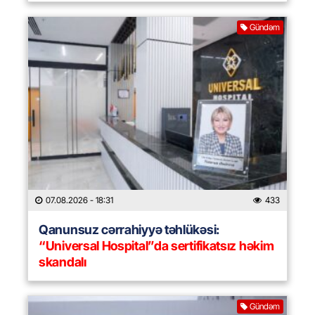
Gündəm
07.08.2026
- 18:31
433
Qanunsuz cərrahiyyə təhlükəsi:
“Universal Hospital”da sertifikatsız həkim
skandalı
Gündəm