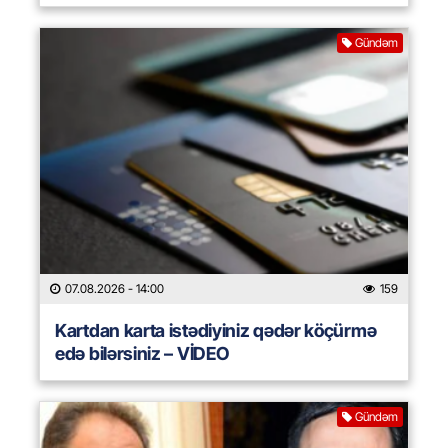
Gündəm
07.08.2026
- 14:00
159
Kartdan karta istədiyiniz qədər köçürmə
edə bilərsiniz – VİDEO
Gündəm