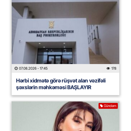
07.08.2026
- 17:45
178
Hərbi xidmətə görə rüşvət alan vəzifəli
şəxslərin məhkəməsi BAŞLAYIR
Gündəm