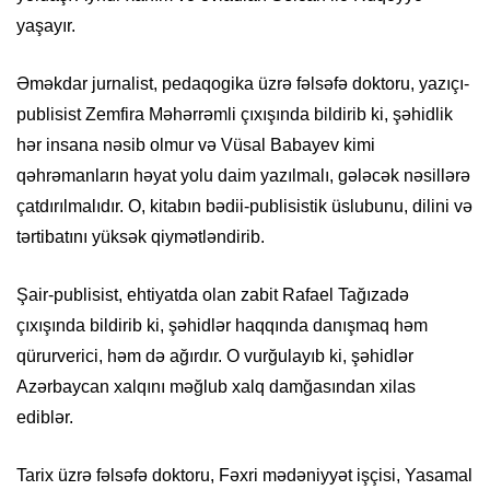
yaşayır.
Əməkdar jurnalist, pedaqogika üzrə fəlsəfə doktoru, yazıçı-
publisist Zemfira Məhərrəmli çıxışında bildirib ki, şəhidlik
hər insana nəsib olmur və Vüsal Babayev kimi
qəhrəmanların həyat yolu daim yazılmalı, gələcək nəsillərə
çatdırılmalıdır. O, kitabın bədii-publisistik üslubunu, dilini və
tərtibatını yüksək qiymətləndirib.
Şair-publisist, ehtiyatda olan zabit Rafael Tağızadə
çıxışında bildirib ki, şəhidlər haqqında danışmaq həm
qürurverici, həm də ağırdır. O vurğulayıb ki, şəhidlər
Azərbaycan xalqını məğlub xalq damğasından xilas
ediblər.
Tarix üzrə fəlsəfə doktoru, Fəxri mədəniyyət işçisi, Yasamal