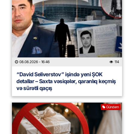
08.08.2026
- 16:46
114
“David Seliverstov” işində yeni ŞOK
detallar – Saxta vəsiqələr, qaranlıq keçmiş
və sürətli qaçış
Gündəm