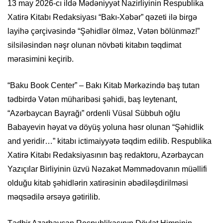
13 may 2026-cı ildə Mədəniyyət Nazirliyinin Respublika
Xatirə Kitabı Redaksiyası “Bakı-Xəbər” qəzeti ilə birgə
layihə çərçivəsində “Şəhidlər ölməz, Vətən bölünməz!”
silsiləsindən nəşr olunan növbəti kitabın təqdimat
mərasimini keçirib.
“Baku Book Center” – Bakı Kitab Mərkəzində baş tutan
tədbirdə Vətən müharibəsi şəhidi, baş leytenant,
“Azərbaycan Bayrağı” ordenli Vüsal Sübbuh oğlu
Babayevin həyat və döyüş yoluna həsr olunan “Şəhidlik
and yeridir…” kitabı ictimaiyyətə təqdim edilib. Respublika
Xatirə Kitabı Redaksiyasının baş redaktoru, Azərbaycan
Yazıçılar Birliyinin üzvü Nəzakət Məmmədovanın müəllifi
olduğu kitab şəhidlərin xatirəsinin əbədiləşdirilməsi
məqsədilə ərsəyə gətirilib.