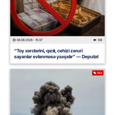
08.08.2026
- 15:37
138
“Toy xərclərini, qızılı, cehizi zəruri
sayanlar evlənməsə yaxşıdır” — Deputat
ölkə