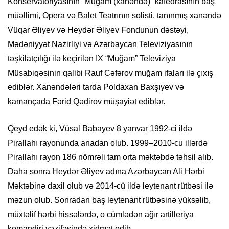
Konservatoriyasının “Muğam (xanəndə)” kafedrasının baş
müəllimi, Opera və Balet Teatrının solisti, tanınmış xanəndə
Vüqar Əliyev və Heydər Əliyev Fondunun dəstəyi,
Mədəniyyət Nazirliyi və Azərbaycan Televiziyasının
təşkilatçılığı ilə keçirilən IX “Muğam” Televiziya
Müsabiqəsinin qalibi Rauf Cəfərov muğam ifaları ilə çıxış
ediblər. Xanəndələri tarda Poldaxan Baxşıyev və
kamançada Fərid Qədirov müşayiət ediblər.
Qeyd edək ki, Vüsal Babayev 8 yanvar 1992-ci ildə
Pirallahı rayonunda anadan olub. 1999–2010-cu illərdə
Pirallahı rayon 186 nömrəli tam orta məktəbdə təhsil alıb.
Daha sonra Heydər Əliyev adına Azərbaycan Ali Hərbi
Məktəbinə daxil olub və 2014-cü ildə leytenant rütbəsi ilə
məzun olub. Sonradan baş leytenant rütbəsinə yüksəlib,
müxtəlif hərbi hissələrdə, o cümlədən ağır artilleriya
komandiri vəzifəsində xidmət edib.