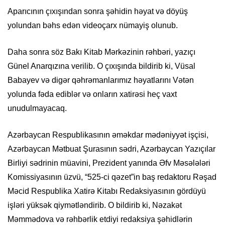
Aparıcının çıxışından sonra şəhidin həyat və döyüş
yolundan bəhs edən videoçarx nümayiş olunub.
Daha sonra söz Bakı Kitab Mərkəzinin rəhbəri, yazıçı
Günel Anarqızına verilib. O çıxışında bildirib ki, Vüsal
Babayev və digər qəhrəmanlarımız həyatlarını Vətən
yolunda fəda ediblər və onların xatirəsi heç vaxt
unudulmayacaq.
Azərbaycan Respublikasının əməkdar mədəniyyət işçisi,
Azərbaycan Mətbuat Şurasının sədri, Azərbaycan Yazıçılar
Birliyi sədrinin müavini, Prezident yanında Əfv Məsələləri
Komissiyasının üzvü, “525-ci qəzet”in baş redaktoru Rəşad
Məcid Respublika Xatirə Kitabı Redaksiyasının gördüyü
işləri yüksək qiymətləndirib. O bildirib ki, Nəzakət
Məmmədova və rəhbərlik etdiyi redaksiya şəhidlərin