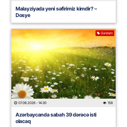
Malayziyada yeni səfirimiz kimdir? –
Dosye
Gündəm
07.08.2026
- 14:30
158
Azərbaycanda sabah 39 dərəcə isti
olacaq