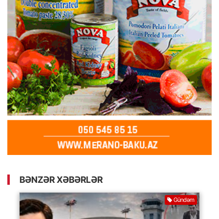
BƏNZƏR XƏBƏRLƏR
Gündəm