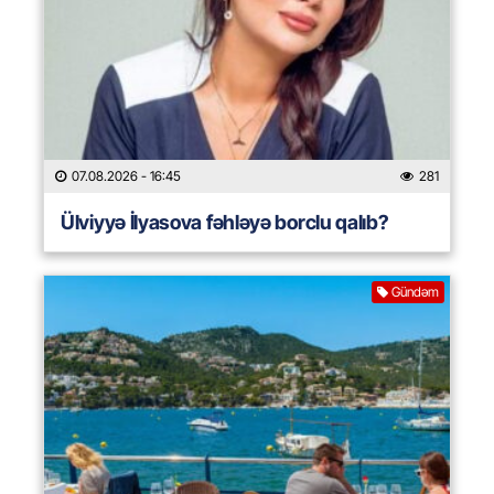
07.08.2026
- 16:45
281
Ülviyyə İlyasova fəhləyə borclu qalıb?
Gündəm