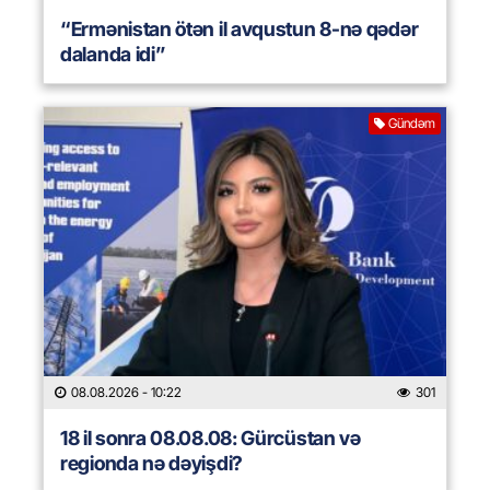
“Ermənistan ötən il avqustun 8-nə qədər
dalanda idi”
Gündəm
08.08.2026
- 10:22
301
18 il sonra 08.08.08: Gürcüstan və
regionda nə dəyişdi?