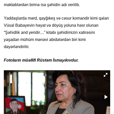
məktəblərdən birinə isə şəhidin adı verilib.
Yaddaşlarda mərd, qayğıkeş və cəsur komandir kimi qalan
Vüsal Babayevin həyat və döyüş yoluna həsr olunan
“Şəhidlik and yeridir…” kitabı şəhidimizin xatirəsini
yaşadan mühüm mənəvi abidələrdən biri kimi
dəyərləndirilir.
Fotoların müəllifi Rüstəm İsmayılovdur.