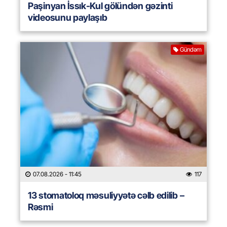
Paşinyan İssık-Kul gölündən gəzinti
videosunu paylaşıb
Gündəm
07.08.2026
- 11:45
117
13 stomatoloq məsuliyyətə cəlb edilib –
Rəsmi