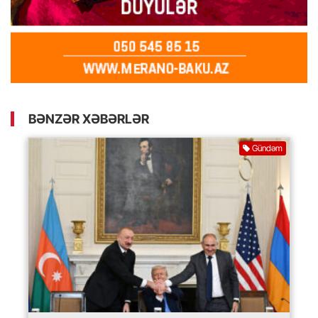
BƏNZƏR XƏBƏRLƏR
Gündəm