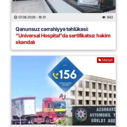
07.08.2026
- 18:31
443
Qanunsuz cərrahiyyə təhlükəsi:
“Universal Hospital”da sertifikatsız həkim
skandalı
Manşet