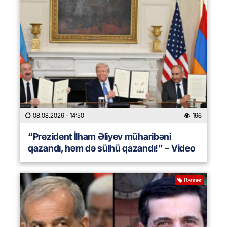
08.08.2026
- 14:50
166
“Prezident İlham Əliyev müharibəni
qazandı, həm də sülhü qazandı!” – Video
Banner