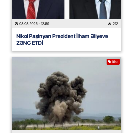
08.08.2026
- 12:59
212
Nikol Paşinyan Prezident İlham Əliyevə
ZƏNG ETDİ
ölkə