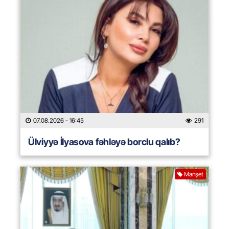
07.08.2026
- 16:45
291
Ülviyyə İlyasova fəhləyə borclu qalıb?
Manşet