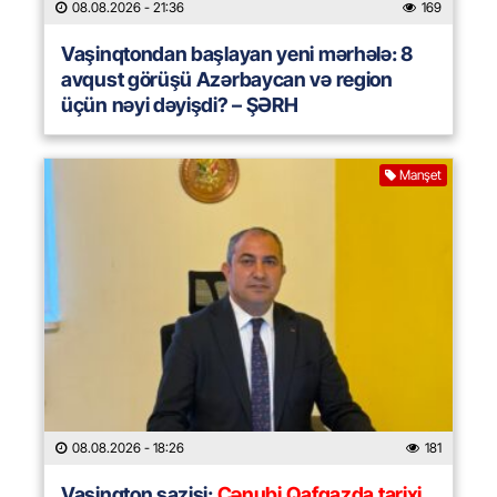
08.08.2026
- 21:36
169
Vaşinqtondan başlayan yeni mərhələ: 8
avqust görüşü Azərbaycan və region
üçün nəyi dəyişdi? – ŞƏRH
Manşet
08.08.2026
- 18:26
181
Vaşinqton sazişi:
Cənubi Qafqazda tarixi