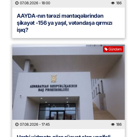
07.08.2026
- 18:00
186
AAYDA-nın tərəzi məntəqələrindən
şikayət -156 ya yaşıl, vətəndaşa qırmızı
işıq?
Gündəm
07.08.2026
- 17:45
186