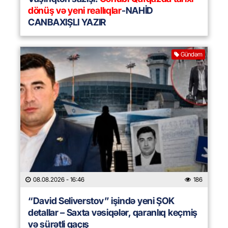
dönüş və yeni reallıqlar
-NAHİD
CANBAXIŞLI YAZIR
Gündəm
08.08.2026
- 16:46
186
“David Seliverstov” işində yeni ŞOK
detallar – Saxta vəsiqələr, qaranlıq keçmiş
və sürətli qaçış