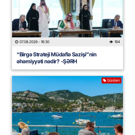
07.08.2026
- 16:30
194
“Birgə Strateji Müdafiə Sazişi”nin
əhəmiyyəti nədir? -ŞƏRH
Gündəm