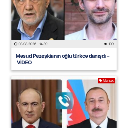
08.08.2026
- 14:39
109
Məsud Pezeşkianın oğlu türkcə danışdı –
VİDEO
Manşet