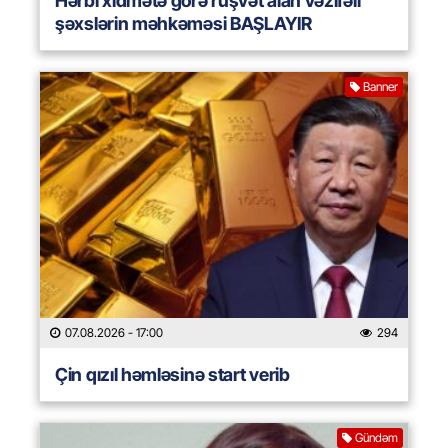
Hərbi xidmətə görə rüşvət alan vəzifəli
şəxslərin məhkəməsi BAŞLAYIR
Banner
07.08.2026
- 17:00
294
Çin qızıl həmləsinə start verib
Gündəm