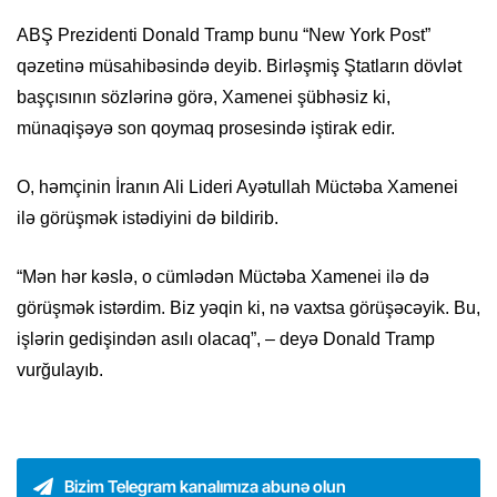
ABŞ Prezidenti Donald Tramp bunu “New York Post”
qəzetinə müsahibəsində deyib. Birləşmiş Ştatların dövlət
başçısının sözlərinə görə, Xamenei şübhəsiz ki,
münaqişəyə son qoymaq prosesində iştirak edir.
O, həmçinin İranın Ali Lideri Ayətullah Müctəba Xamenei
ilə görüşmək istədiyini də bildirib.
“Mən hər kəslə, o cümlədən Müctəba Xamenei ilə də
görüşmək istərdim. Biz yəqin ki, nə vaxtsa görüşəcəyik. Bu,
işlərin gedişindən asılı olacaq”, – deyə Donald Tramp
vurğulayıb.
Bizim Telegram kanalımıza abunə olun