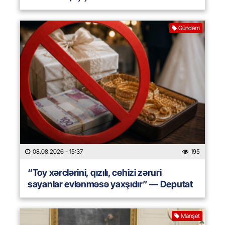
Gündəm
08.08.2026
- 15:37
195
“Toy xərclərini, qızılı, cehizi zəruri
sayanlar evlənməsə yaxşıdır” — Deputat
Manşet