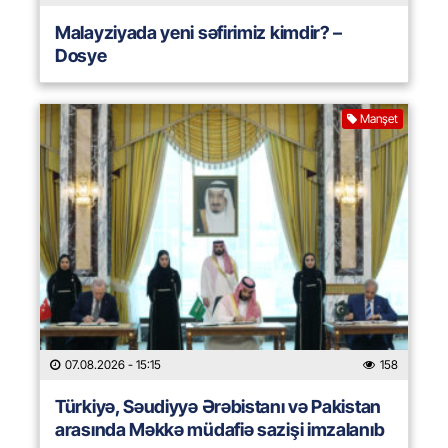
Malayziyada yeni səfirimiz kimdir? –
Dosye
Manşet
07.08.2026
- 15:15
158
Türkiyə, Səudiyyə Ərəbistanı və Pakistan
arasında Məkkə müdafiə sazişi imzalanıb