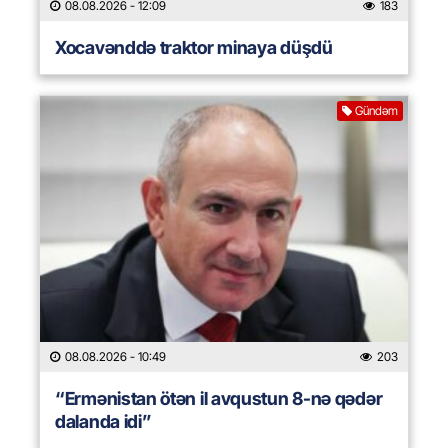
08.08.2026
- 12:09
183
Xocavənddə traktor minaya düşdü
Gündəm
08.08.2026
- 10:49
203
“Ermənistan ötən il avqustun 8-nə qədər
dalanda idi”