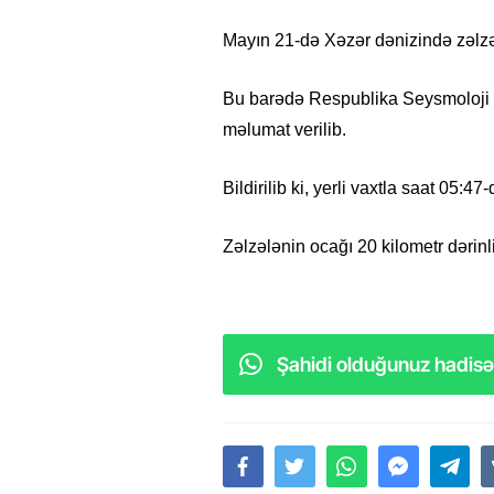
Mayın 21-də Xəzər dənizində zəlzə
Bu barədə Respublika Seysmoloji 
məlumat verilib.
Bildirilib ki, yerli vaxtla saat 05:
Zəlzələnin ocağı 20 kilometr dərinl
Şahidi olduğunuz hadisəl