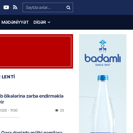
Search…
MƏDƏNIYYƏT
DIGƏR
 LENTİ
əb ölkələrinə zərbə endirməklə
ir
2026
- 11:00
25
 Qara dənizdə mülki gəmilərə