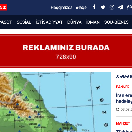
Haqqımızda
Əlaqə
YASƏT
SOSIAL
İQTISADIYYAT
DÜNYA
İDMAN
ŞOU-BIZNES
XƏBƏR
BANNER
İran ər
hədələy
06.08.
MANŞET
Türkiyə