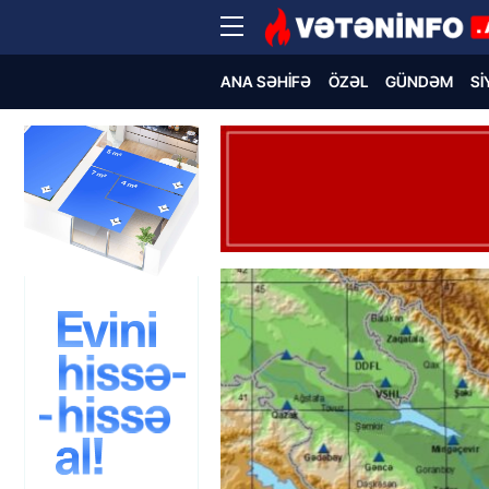
ANA SƏHIFƏ
ÖZƏL
GÜNDƏM
SI