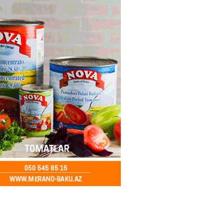
bu canlıların hücumu başlayıb?
tülər narahatlıq yaratdı: FOTO
2026
- 14:00
98
 PENSİYA VƏ MÜAVİNƏTLƏR
N ARTIRILACAQ? – Mühüm
AMA
2026
- 13:45
139
Bakıda yağış yağacaq
2026
- 13:30
106
göndərdiyi tiryək ələ keçdi:
yaya gedirmiş
2026
- 13:15
85