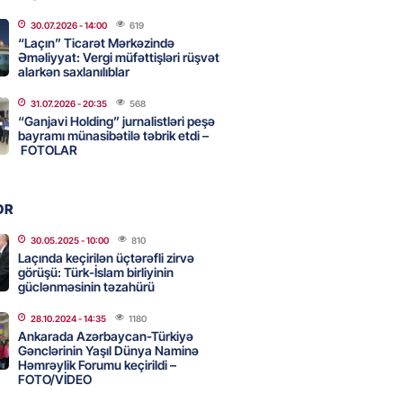
2026
- 16:45
199
30.07.2026
- 14:00
619
“Laçın” Ticarət Mərkəzində
Əməliyyat: Vergi müfəttişləri rüşvət
alarkən saxlanılıblar
 HHQ-nin ilk qadın generalı oldu
31.07.2026
- 20:35
568
2026
- 16:30
199
“Ganjavi Holding” jurnalistləri peşə
bayramı münasibətilə təbrik etdi –
FOTOLAR
 və universitetlərə yaxın ev
ların diqqətinə: Kirayə
OR
da son vəziyyət
30.05.2025
- 10:00
810
2026
- 16:15
117
Laçında keçirilən üçtərəfli zirvə
görüşü: Türk-İslam birliyinin
güclənməsinin təzahürü
 və Suriyanın xarici işlər
28.10.2024
- 14:35
1180
ri görüşəcək
Ankarada Azərbaycan-Türkiyə
Gənclərinin Yaşıl Dünya Naminə
2026
- 16:00
120
Həmrəylik Forumu keçirildi –
FOTO/VİDEO