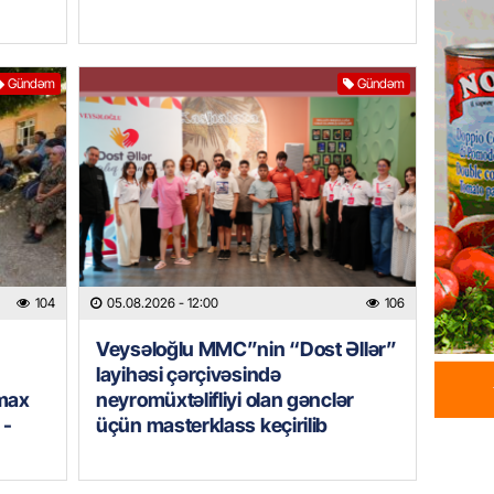
Xəzərə 
– Görün
05.08.
Gündəm
Gündəm
GÜNDƏM
MAAŞ,
YENİDƏ
AÇIQL
05.08.
GÜNDƏM
104
05.08.2026
- 12:00
106
Sabah 
Veysəloğlu MMC”nin “Dost Əllər”
05.08.
layihəsi çərçivəsində
imax
neyromüxtəlifliyi olan gənclər
ÖZƏL
 -
üçün masterklass keçirilib
İranın 
Britani
05.08.