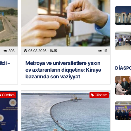
05.08.
DÜNYA
Türkiyə
05.08.
308
05.08.2026
- 16:15
117
GÜNDƏM
Metroya
tdi –
Metroya və universitetlərə yaxın
axtaran
DİASP
ev axtaranların diqqətinə: Kirayə
bazarın
bazarında son vəziyyət
05.08.
GÜNDƏM
Gündəm
Gündəm
Türkiyə
nazirlə
05.08.
MANŞET