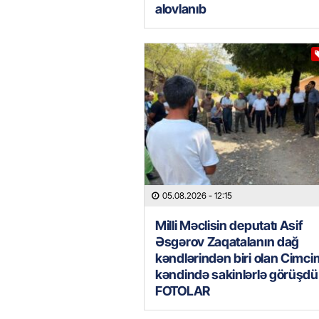
alovlanıb
05.08.2026
- 12:15
Milli Məclisin deputatı Asif
Əsgərov Zaqatalanın dağ
kəndlərindən biri olan Cimc
kəndində sakinlərlə görüşdü
FOTOLAR