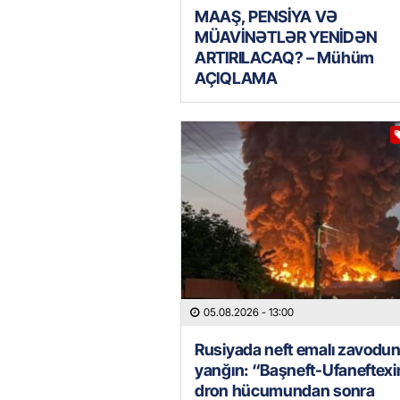
MAAŞ, PENSİYA VƏ
MÜAVİNƏTLƏR YENİDƏN
ARTIRILACAQ? – Mühüm
AÇIQLAMA
05.08.2026
- 13:00
Rusiyada neft emalı zavodu
yanğın: “Başneft-Ufaneftex
dron hücumundan sonra