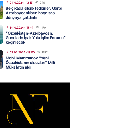
21.10.2024
- 13:15
940
n ondan narazıdır
Belçikada silsilə tədbirlər: Qərbi
Azərbaycanlıların haqq səsi
2026
- 15:45
155
dünyaya çatdırılır
14.10.2024
- 15:44
1170
“Özbəkistan-Azərbaycan:
tanlıqda İNSİDENT: mollanı
Gənclərin İpək Yolu İqlim Forumu”
keçiriləcək
 həbs olundu
2026
- 15:30
90
02.02.2024
- 13:00
1757
Mobil Məmmədov “Yeni
Özbəkistanın ulduzları” Milli
Mükafatın aldı
adan İDDİA: Şimali Koreya
a 120 ballistik raket yerləşdirib
2026
- 15:15
91
YYƏT
canlı musiqi terapevti
ədə unudulmaz sənət gecəsinə
dı – FOTO
2026
- 15:00
116