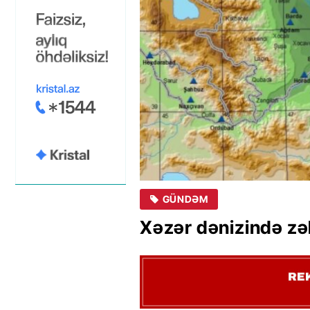
GÜNDƏM
Xəzər dənizində zə