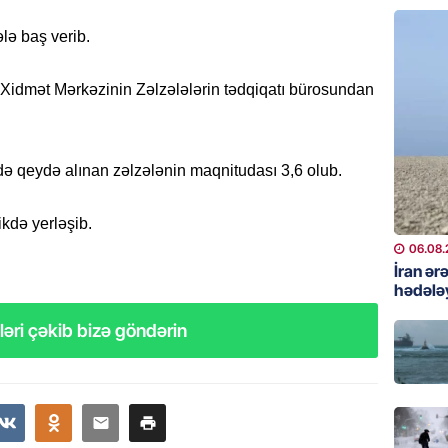
Çingiz 
06.08.
lə baş verib.
GÜNDƏM
Xidmət Mərkəzinin Zəlzələlərin tədqiqatı bürosundan
Şirvan 
ADSEA 
bərpa e
47-də qeydə alınan zəlzələnin maqnitudası 3,6 olub.
05.08.
ikdə yerləşib.
İDMAN
06.08.
Bu gün
İran ər
klubu i
hədələ
05.08.
əri çəkib bizə göndərin
ÖZƏL
Ukrayn
Almani
qaldı
05.08.