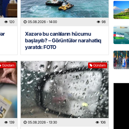
Paşinya
05.08.
120
05.08.2026
- 14:00
98
HADISƏ
lər
Xəzərə bu canlıların hücumu
Qəbiris
başlayıb? – Görüntülər narahatlıq
söydü,
yaratdı: FOTO
05.08.
Gündəm
Gündəm
BANNER
Ukrayn
Rusiyad
05.08.
MƏDƏNI
Azərbay
Türkiy
imza at
139
05.08.2026
- 13:30
106
05.08.