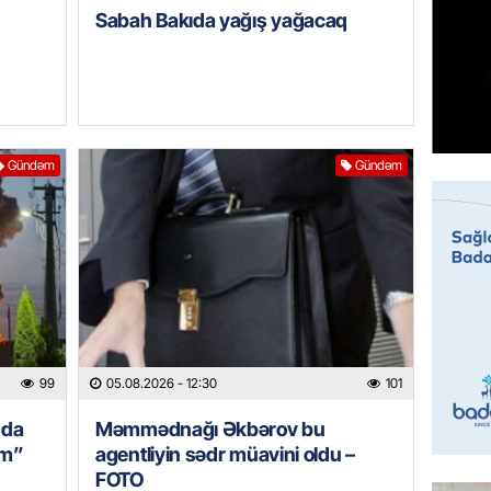
Sabah Bakıda yağış yağacaq
BANNER
Hikmət 
qonşula
vermə
05.08.
Gündəm
Gündəm
REKLAM
Biləcər
üçün ha
05.08.
BANNER
Xameney
99
05.08.2026
- 12:30
101
ilə bağl
nda
Məmmədnağı Əkbərov bu
05.08.
im”
agentliyin sədr müavini oldu –
FOTO
GÜNDƏM