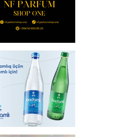
Hacıyev: Azərbaycan ərazisini
ra qarşı istifadəyə imkan
z
2026
- 14:45
85
idə mənzil almaq istəyənlər
nsı imkanları var?
2026
- 14:30
84
inin ofisi Pezeşkianın istefası
ı iddiaları təkzib etdi
2026
- 14:15
116