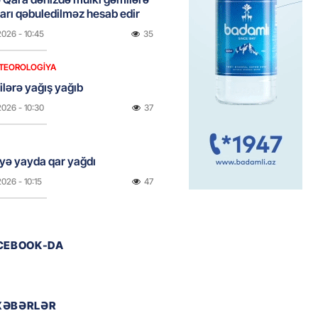
rı qəbuledilməz hesab edir
2026
- 10:45
35
TEOROLOGIYA
ilərə yağış yağıb
2026
- 10:30
37
yə yayda qar yağdı
2026
- 10:15
47
ada Xirosima qurbanlarının
ACEBOOK-DA
i yad ediləcək
2026
- 10:00
47
XƏBƏRLƏR