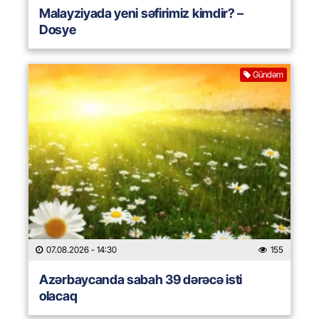
Malayziyada yeni səfirimiz kimdir? –
Dosye
Gündəm
07.08.2026
- 14:30
155
Azərbaycanda sabah 39 dərəcə isti
olacaq