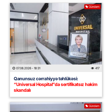
Gündəm
07.08.2026
- 18:31
417
Qanunsuz cərrahiyyə təhlükəsi:
“Universal Hospital”da sertifikatsız həkim
skandalı
Gündəm