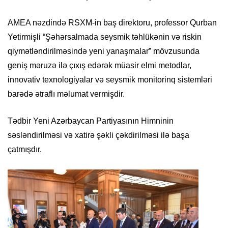
AMEA nəzdində RSXM-in baş direktoru, professor Qurban
Yetirmişli “Şəhərsalmada seysmik təhlükənin və riskin
qiymətləndirilməsində yeni yanaşmalar” mövzusunda
geniş məruzə ilə çıxış edərək müasir elmi metodlar,
innovativ texnologiyalar və seysmik monitorinq sistemləri
barədə ətraflı məlumat vermişdir.
Tədbir Yeni Azərbaycan Partiyasının Himninin
səsləndirilməsi və xatirə şəkli çəkdirilməsi ilə başa
çatmışdır.