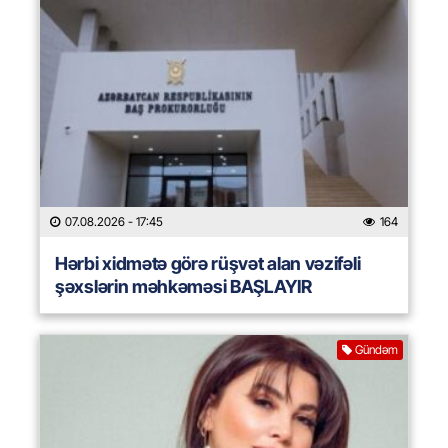
07.08.2026
- 17:45
164
Hərbi xidmətə görə rüşvət alan vəzifəli
şəxslərin məhkəməsi BAŞLAYIR
Gündəm