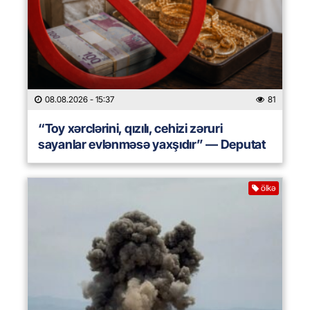
08.08.2026
- 15:37
81
“Toy xərclərini, qızılı, cehizi zəruri
sayanlar evlənməsə yaxşıdır” — Deputat
ölkə