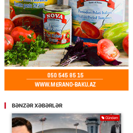
BƏNZƏR XƏBƏRLƏR
Gündəm