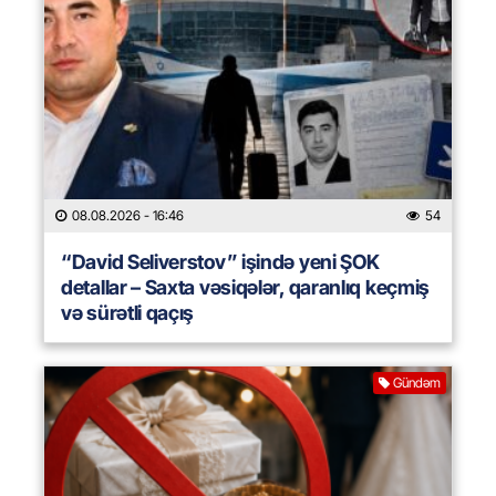
08.08.2026
- 16:46
54
“David Seliverstov” işində yeni ŞOK
detallar – Saxta vəsiqələr, qaranlıq keçmiş
və sürətli qaçış
Gündəm