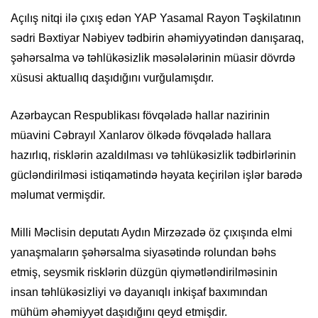
Açılış nitqi ilə çıxış edən YAP Yasamal Rayon Təşkilatının
sədri Bəxtiyar Nəbiyev tədbirin əhəmiyyətindən danışaraq,
şəhərsalma və təhlükəsizlik məsələlərinin müasir dövrdə
xüsusi aktuallıq daşıdığını vurğulamışdır.
Azərbaycan Respublikası fövqəladə hallar nazirinin
müavini Cəbrayıl Xanlarov ölkədə fövqəladə hallara
hazırlıq, risklərin azaldılması və təhlükəsizlik tədbirlərinin
gücləndirilməsi istiqamətində həyata keçirilən işlər barədə
məlumat vermişdir.
Milli Məclisin deputatı Aydın Mirzəzadə öz çıxışında elmi
yanaşmaların şəhərsalma siyasətində rolundan bəhs
etmiş, seysmik risklərin düzgün qiymətləndirilməsinin
insan təhlükəsizliyi və dayanıqlı inkişaf baxımından
mühüm əhəmiyyət daşıdığını qeyd etmişdir.