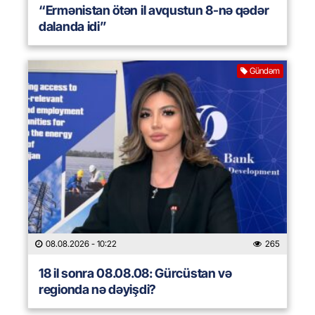
“Ermənistan ötən il avqustun 8-nə qədər
dalanda idi”
Gündəm
08.08.2026
- 10:22
265
18 il sonra 08.08.08: Gürcüstan və
regionda nə dəyişdi?