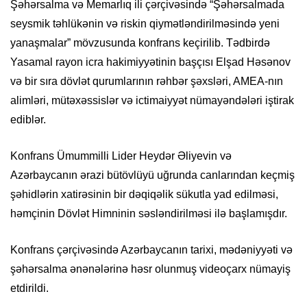
Şəhərsalma və Memarlıq ili çərçivəsində “Şəhərsalmada
seysmik təhlükənin və riskin qiymətləndirilməsində yeni
yanaşmalar” mövzusunda konfrans keçirilib. Tədbirdə
Yasamal rayon icra hakimiyyətinin başçısı Elşad Həsənov
və bir sıra dövlət qurumlarının rəhbər şəxsləri, AMEA-nın
alimləri, mütəxəssislər və ictimaiyyət nümayəndələri iştirak
ediblər.
Konfrans Ümummilli Lider Heydər Əliyevin və
Azərbaycanın ərazi bütövlüyü uğrunda canlarından keçmiş
şəhidlərin xatirəsinin bir dəqiqəlik sükutla yad edilməsi,
həmçinin Dövlət Himninin səsləndirilməsi ilə başlamışdır.
Konfrans çərçivəsində Azərbaycanın tarixi, mədəniyyəti və
şəhərsalma ənənələrinə həsr olunmuş videoçarx nümayiş
etdirildi.