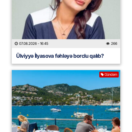
07.08.2026
- 16:45
266
Ülviyyə İlyasova fəhləyə borclu qalıb?
Gündəm