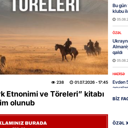
Bu gün
klubu i
05.08.
ÖZƏL
Ukrayn
Almani
qaldı
05.08.
HADISƏ
Evdən 5
238
01.07.2026
- 17:45
əşyalar
 Etnonimi ve Töreleri” kitabı
05.08.
BIZ F
dim olunub
ÖZƏL
Hörmüz 
ÖZƏL 
05.08.