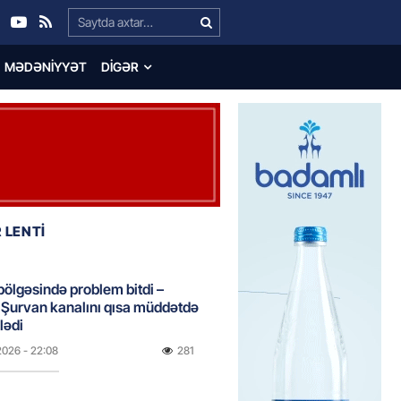
Search…
MƏDƏNIYYƏT
DIGƏR
 LENTİ
bölgəsində problem bitdi –
Şurvan kanalını qısa müddətdə
lədi
2026
- 22:08
281