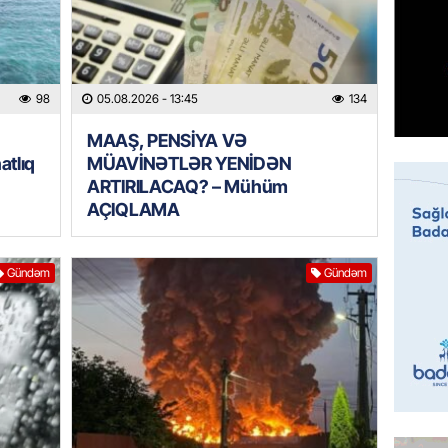
GÜNDƏM
Sabah 
05.08.
98
05.08.2026
- 13:45
134
ÖZƏL
MAAŞ, PENSİYA VƏ
İranın 
atlıq
MÜAVİNƏTLƏR YENİDƏN
Britani
ARTIRILACAQ? – Mühüm
05.08.
AÇIQLAMA
GÜNDƏM
Gündəm
Gündəm
Rusiyad
“Başne
hücumu
05.08.
İDMAN
“Qarab
yaxşı h