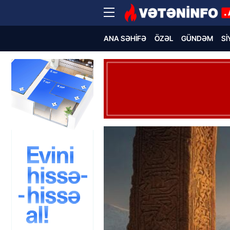
ANA SƏHIFƏ
ÖZƏL
GÜNDƏM
SI