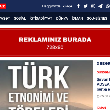
Haqqımızda
Əlaqə
YASƏT
SOSIAL
İQTISADIYYAT
DÜNYA
İDMAN
ŞOU-BIZNES
XƏBƏR
GÜNDƏM
Şirvan 
ADSEA 
bərpa e
05.08.
İDMAN