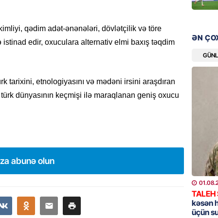
bazarın
05.08.
imliyi, qədim adət-ənənələri, dövlətçilik və töre
ƏN ÇO
 istinad edir, oxuculara alternativ elmi baxış təqdim
GÜNDƏM
Türkiyə
GÜN
nazirlə
05.08.
ürk tarixini, etnologiyasını və mədəni irsini araşdıran
 və türk dünyasının keçmişi ilə maraqlanan geniş oxucu
MANŞET
Paşinya
05.08.
HADISƏ
ıza abunə olun
Qəbiris
söydü,
01.08.
05.08.
TALEH
kəsən 
üçün s
BANNER