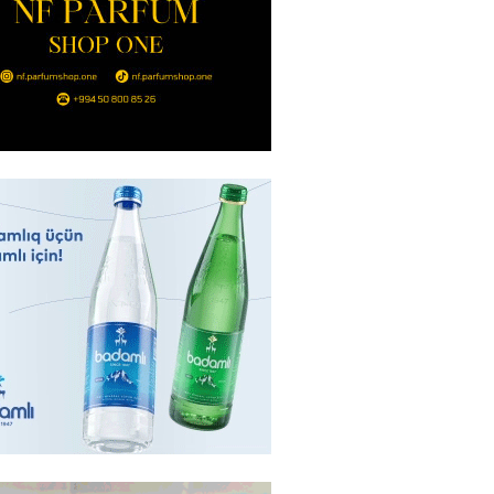
Bakıda yağış yağacaq
2026
- 13:30
106
göndərdiyi tiryək ələ keçdi:
yaya gedirmiş
2026
- 13:15
85
a neft emalı zavodunda yanğın:
ft-Ufaneftexim” dron
ndan sonra alovlanıb
2026
- 13:00
99
ağ” “Dinamo” (Kiyev) matçına
azırlaşıb