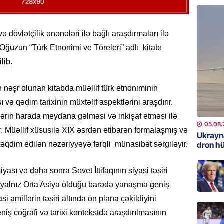
REKLAM
Kapital
ə dövlətçilik ənənələri ilə bağlı araşdırmaları ilə
buraxıl
 Oğuzun “Türk Etnonimi ve Töreleri” adlı kitabı
üstələd
lib.
05.08.
 nəşr olunan kitabda müəllif türk etnoniminin
İDMAN
və qədim tarixinin müxtəlif aspektlərini araşdırır.
Bu fut
lərin harada meydana gəlməsi və inkişaf etməsi ilə
05.08.
05.08.
. Müəllif xüsusilə XIX əsrdən etibarən formalaşmış və
Ukrayn
DÜNYA
dron h
təqdim edilən nəzəriyyəyə fərqli münasibət sərgiləyir.
Türkiyə
iyası və daha sonra Sovet İttifaqının siyasi təsiri
05.08.
n yalnız Orta Asiya olduğu barədə yanaşma geniş
GÜNDƏM
si amillərin təsiri altında ön plana çəkildiyini
Metroya
niş coğrafi və tarixi kontekstdə araşdırılmasının
axtaran