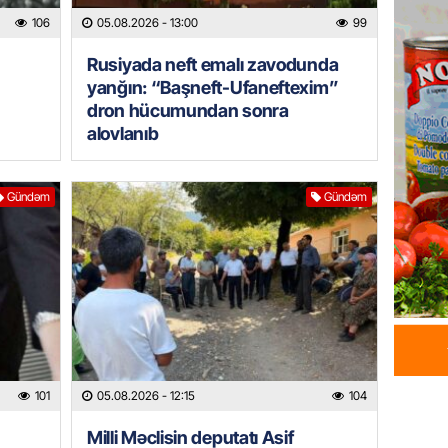
106
05.08.2026
- 13:00
99
05.08.
q
Rusiyada neft emalı zavodunda
GÜNDƏM
yanğın: “Başneft-Ufaneftexim”
Məmməd
dron hücumundan sonra
sədr mü
alovlanıb
05.08.
GÜNDƏM
Gündəm
Gündəm
Milli M
Zaqatal
Cimcim
-FOTO
05.08.
GÜNDƏM
Veysəl
101
05.08.2026
- 12:15
104
layihəs
olan gə
Milli Məclisin deputatı Asif