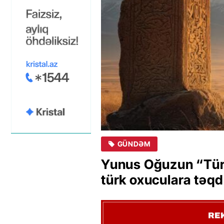
GÜNDƏM
Yunus Oğuzun “Türk
türk oxuculara təq