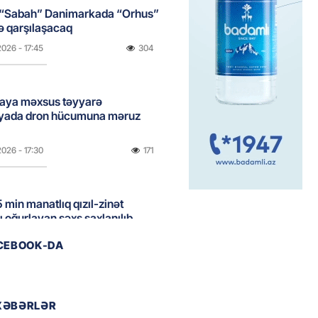
 “Sabah” Danimarkada “Orhus”
lə qarşılaşacaq
2026
- 17:45
304
aya məxsus təyyarə
yada dron hücumuna məruz
2026
- 17:30
171
 min manatlıq qızıl-zinət
ı oğurlayan şəxs saxlanılıb
2026
- 17:15
105
ACEBOOK-DA
boğazı tezliklə açılacaq- Tramp
XƏBƏRLƏR
2026
- 17:00
192