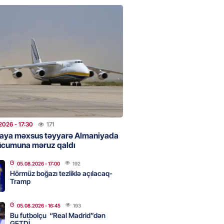
 Bank-ın istiqrazlarına tələbat
ış həcmini üç dəfəyə yaxın
i
2026
- 16:59
192
bolçu “Real Madrid”dən GETDİ
2026
- 16:45
193
2026
- 17:30
171
aya məxsus təyyarə Almaniyada
ücumuna məruz qaldı
 HHQ-nin ilk qadın generalı oldu
05.08.2026
- 17:00
192
2026
- 16:30
195
Hörmüz boğazı tezliklə açılacaq-
Tramp
05.08.2026
- 16:45
193
 və universitetlərə yaxın ev
Bu futbolçu “Real Madrid”dən
ların diqqətinə: Kirayə
GETDİ