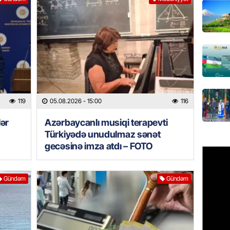
üçün ha
05.08.
BANNER
Xameney
ilə bağl
05.08.
119
05.08.2026
- 15:00
116
GÜNDƏM
Xəzərə 
lər
Azərbaycanlı musiqi terapevti
– Görün
Türkiyədə unudulmaz sənət
05.08.
gecəsinə imza atdı – FOTO
GÜNDƏM
Gündəm
Gündəm
MAAŞ,
YENİDƏ
AÇIQL
05.08.