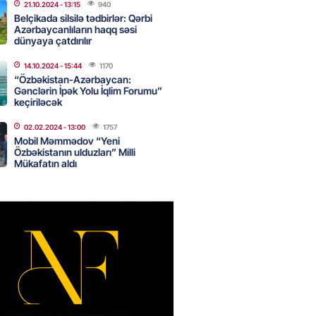
nsı imkanları var?
21.10.2024
- 13:15
940
Belçikada silsilə tədbirlər: Qərbi
2026
- 14:30
84
Azərbaycanlıların haqq səsi
dünyaya çatdırılır
14.10.2024
- 15:44
1170
inin ofisi Pezeşkianın istefası
“Özbəkistan-Azərbaycan:
ı iddiaları təkzib etdi
Gənclərin İpək Yolu İqlim Forumu”
keçiriləcək
2026
- 14:15
116
02.02.2024
- 13:00
1757
Mobil Məmmədov “Yeni
Özbəkistanın ulduzları” Milli
bu canlıların hücumu başlayıb?
Mükafatın aldı
tülər narahatlıq yaratdı: FOTO
2026
- 14:00
98
 PENSİYA VƏ MÜAVİNƏTLƏR
N ARTIRILACAQ? – Mühüm
AMA
2026
- 13:45
134