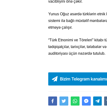
vacibliyini önə çəkir.
Yunus Oğuz əsərdə türklərin etnik k
sistemi ilə bağlı müxtəlif mənbələrə
etməyə çalışır.
“Türk Etnonimi ve Töreleri” kitabı t
tədqiqatçılar, tarixçilər, tələbələr
auditoriyası üçün nəzərdə tutulub.
Bizim Telegram kanalım