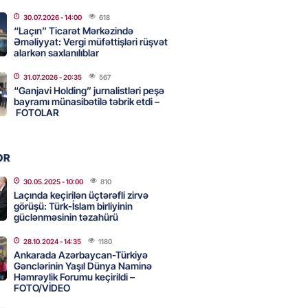
adan İDDİA: Şimali Koreya
30.07.2026
- 14:00
618
a 120 ballistik raket yerləşdirib
“Laçın” Ticarət Mərkəzində
Əməliyyat: Vergi müfəttişləri rüşvət
2026
- 15:15
90
alarkən saxlanılıblar
31.07.2026
- 20:35
567
YYƏT
“Ganjavi Holding” jurnalistləri peşə
canlı musiqi terapevti
bayramı münasibətilə təbrik etdi –
ədə unudulmaz sənət gecəsinə
FOTOLAR
dı – FOTO
2026
- 15:00
116
OR
30.05.2025
- 10:00
810
Laçında keçirilən üçtərəfli zirvə
Hacıyev: Azərbaycan ərazisini
görüşü: Türk-İslam birliyinin
ra qarşı istifadəyə imkan
güclənməsinin təzahürü
z
28.10.2024
- 14:35
1180
2026
- 14:45
85
Ankarada Azərbaycan-Türkiyə
Gənclərinin Yaşıl Dünya Naminə
Həmrəylik Forumu keçirildi –
FOTO/VİDEO
idə mənzil almaq istəyənlər