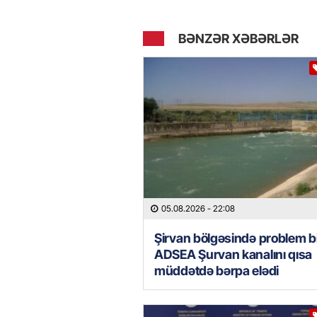
BƏNZƏR XƏBƏRLƏR
05.08.2026
- 22:08
Şirvan bölgəsində problem bi
ADSEA Şurvan kanalını qısa
müddətdə bərpa elədi