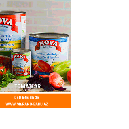
2026
- 12:45
97
nağı Əkbərov bu agentliyin
avini oldu – FOTO
2026
- 12:30
101
əclisin deputatı Asif Əsgərov
anın dağ kəndlərindən biri olan
ax kəndində sakinlərlə görüşdü
LAR
2026
- 12:15
104
oğlu MMC”nin “Dost Əllər”
i çərçivəsində neyromüxtəlifliyi
nclər üçün masterklass keçirilib