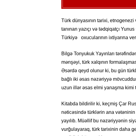
Türk dünyasının tarixi, etnogenezi v
tanınan yazıçı və tədqiqatçı Yunus
Türkiyə oxucularının ixtiyarına veri
Bilgə Tonyukuk Yayınları tərəfindən
mənşəyi, türk xalqının formalaşması 
Əsərdə qeyd olunur ki, bu gün türk
bağlı iki əsas nəzəriyyə mövcuddur
uzun illər əsas elmi yanaşma kimi 
Kitabda bildirilir ki, keçmiş Çar Rus
nəticəsində türklərin ana vətənini
yayılıb. Müəllif bu nəzəriyyənin siya
vurğulayaraq, türk tarixinin daha ge