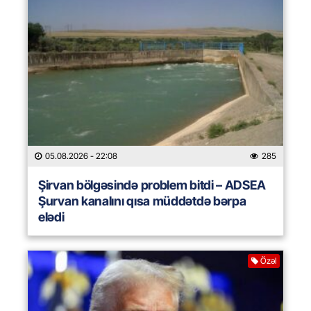
05.08.2026
- 22:08
285
Şirvan bölgəsində problem bitdi – ADSEA
Şurvan kanalını qısa müddətdə bərpa
elədi
Özəl