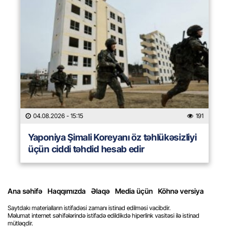
04.08.2026
- 15:15
191
Yaponiya Şimali Koreyanı öz təhlükəsizliyi
üçün ciddi təhdid hesab edir
Ana səhifə
Haqqımızda
Əlaqə
Media üçün
Köhnə versiya
Saytdakı materialların istifadəsi zamanı istinad edilməsi vacibdir.
Məlumat internet səhifələrində istifadə edildikdə hiperlink vasitəsi ilə istinad
mütləqdir.