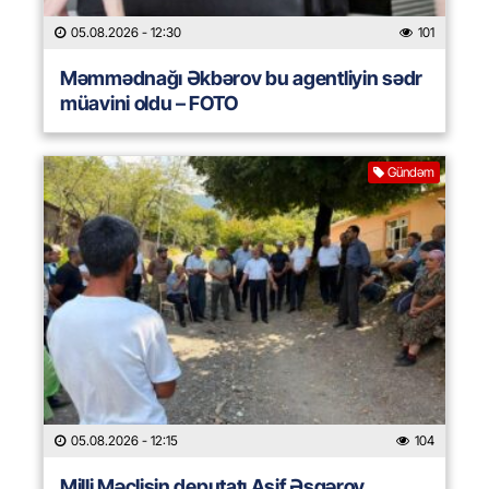
05.08.2026
- 12:30
101
Məmmədnağı Əkbərov bu agentliyin sədr
müavini oldu – FOTO
Gündəm
05.08.2026
- 12:15
104
Milli Məclisin deputatı Asif Əsgərov