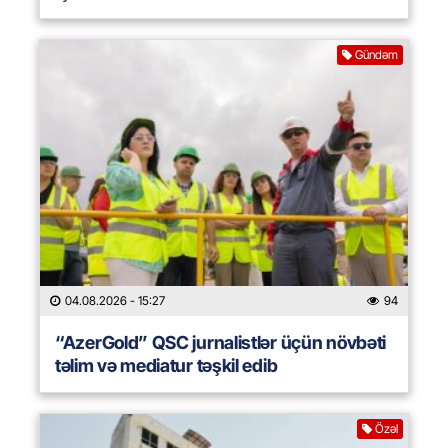
Gündəm
04.08.2026
- 15:27
94
“AzerGold” QSC jurnalistlər üçün növbəti
təlim və mediatur təşkil edib
Özəl