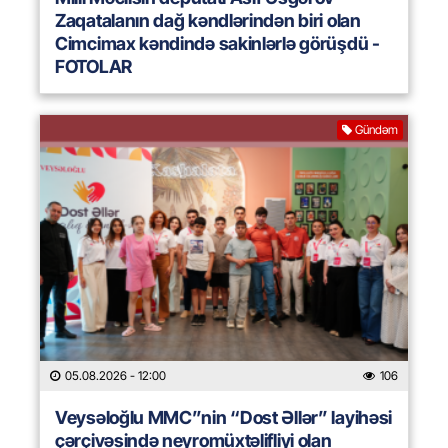
Zaqatalanın dağ kəndlərindən biri olan
Cimcimax kəndində sakinlərlə görüşdü -
FOTOLAR
Gündəm
05.08.2026
- 12:00
106
Veysəloğlu MMC”nin “Dost Əllər” layihəsi
çərçivəsində neyromüxtəlifliyi olan