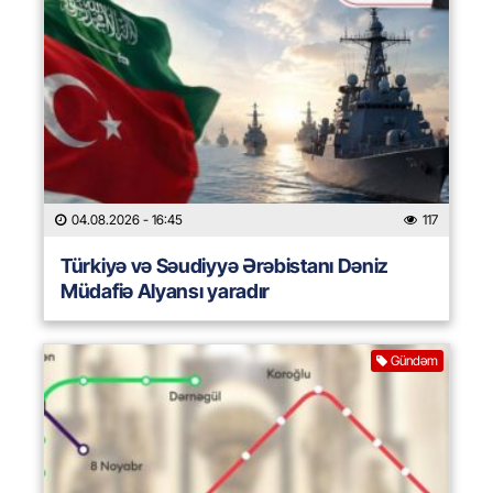
04.08.2026
- 16:45
117
Türkiyə və Səudiyyə Ərəbistanı Dəniz
Müdafiə Alyansı yaradır
Gündəm