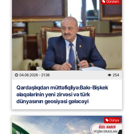
Gündəm
04.08.2026
- 21:38
254
Qardaşlıqdan müttəfiqliyə:Bakı-Bişkek
əlaqələrinin yeni zirvəsi və türk
dünyasının geosiyasi gələcəyi
Dünya