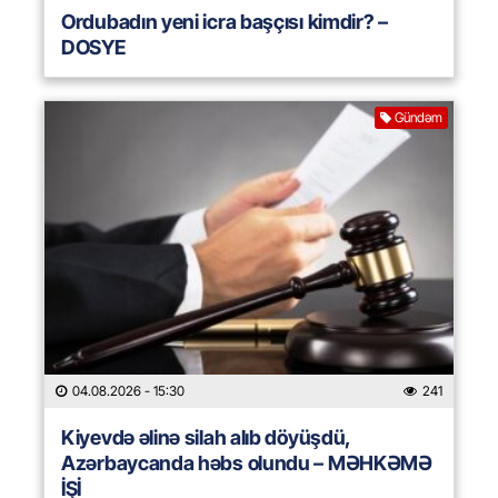
Ordubadın yeni icra başçısı kimdir? –
DOSYE
Gündəm
04.08.2026
- 15:30
241
Kiyevdə əlinə silah alıb döyüşdü,
Azərbaycanda həbs olundu – MƏHKƏMƏ
İŞİ