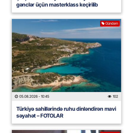
gənclər üçün masterklass keçirilib
Gündəm
05.08.2026
- 10:45
102
Türkiyə sahillərində ruhu dinləndirən mavi
səyahət – FOTOLAR