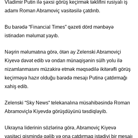
Vladimir Putin ilə şəxsi görüş keçirmək təklifini rusiyalı iş
adamı Roman Abramoviç vasitəsilə çatdırıb.
Bu barədə “Financial Times” qəzeti dörd mənbəyə
istinadən məlumat yayıb.
Nəşrin məlumatına görə, ötən ay Zelenski Abramoviçi
Kiyevə dəvət edib və ondan münaqişənin sülh yolu ilə
nizamlanmasını müzakirə etmək məqsədilə ikitərəfli görüş
keçirməyə hazır olduğu barədə mesajı Putinə çatdırmağı
xahiş edib.
Zelenski “Sky News“ telekanalına müsahibəsində Roman
Abramoviçlə Kiyevdə görüşdüyünü təsdiqləyib.
Ukrayna liderinin sözlərinə görə, Abramoviç Kiyevə
vasitəçi qismində gəlib və ona çatdırmaq istədiyi bir mesajı