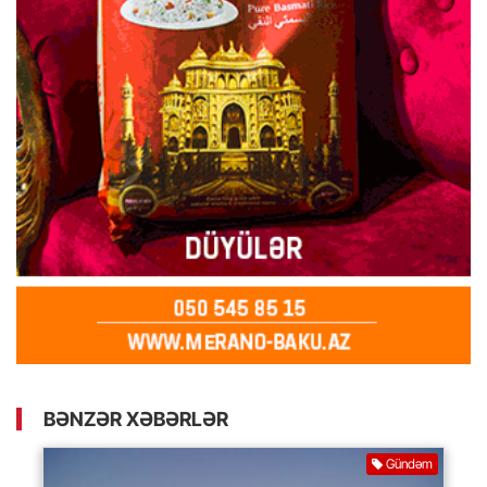
BƏNZƏR XƏBƏRLƏR
Gündəm