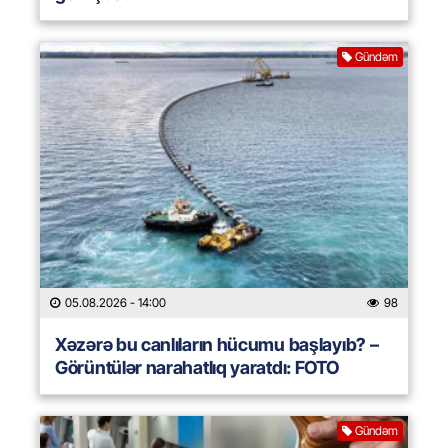
Gündəm
05.08.2026
- 14:00
98
Xəzərə bu canlıların hücumu başlayıb? –
Görüntülər narahatlıq yaratdı: FOTO
Gündəm