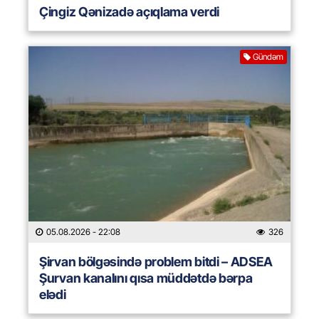
Çingiz Qənizadə açıqlama verdi
Gündəm
05.08.2026
- 22:08
326
Şirvan bölgəsində problem bitdi – ADSEA
Şurvan kanalını qısa müddətdə bərpa
elədi