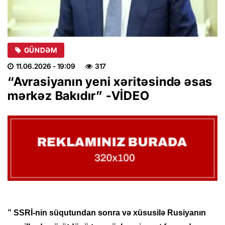
GÜNDƏM
11.06.2026
- 19:09
317
“Avrasiyanın yeni xəritəsində əsas
mərkəz Bakıdır” -VİDEO
” SSRİ-nin süqutundan sonra və xüsusilə Rusiyanın