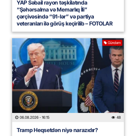
YAP Səbail rayon təşkilatında
“Şəhərsalma və Memarlıq İli”
çərçivəsində “91-lər” və partiya
veteranları ilə görüş keçirilib – FOTOLAR
Gündəm
06.08.2026
- 16:15
48
Tramp Heqsetdən niyə narazıdır?