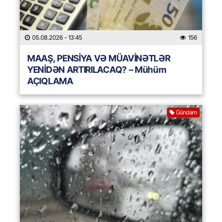
05.08.2026
- 13:45
156
MAAŞ, PENSİYA VƏ MÜAVİNƏTLƏR
YENİDƏN ARTIRILACAQ? – Mühüm
AÇIQLAMA
Gündəm