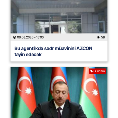
06.08.2026
- 15:00
58
Bu agentlikdə sədr müavinini AZCON
təyin edəcək
Gündəm