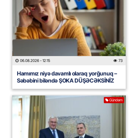
06.08.2026
- 12:15
73
Hamımız niyə davamlı olaraq yorğunuq –
Səbəbini biləndə ŞOKA DÜŞƏCƏKSİNİZ
Gündəm