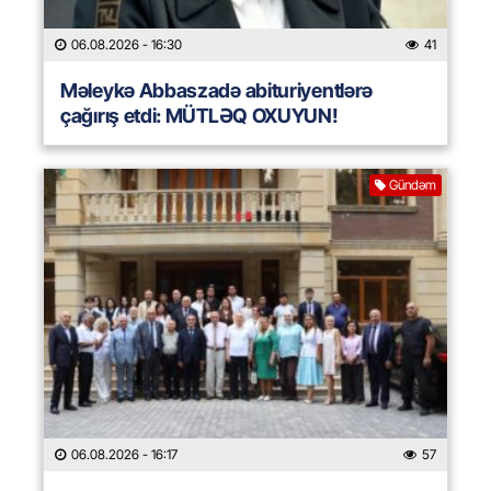
06.08.2026
- 16:30
41
Məleykə Abbaszadə abituriyentlərə
çağırış etdi: MÜTLƏQ OXUYUN!
Gündəm
06.08.2026
- 16:17
57