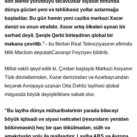
son illərdə yürütdüyü təcavüzkar siyasət fonunda
dünya gücləri yeni və təhlükəsiz yollar axtarmağa
başladılar. Bu gün həmin yeni cazibə mərkəzi Xəzər
dənizi və onun ətrafıdır. Xəzər artıq ölkələri ayıran bir
sərhəd deyil, Şərqlə Qərbi birləşdirən qlobal bir
məkana çevrilib.”
– bu fikirləri Real Televiziyasının efirində
Milli Məclisin deputatıCavanşir Feyziyev bildirib.
Millət vəkili qeyd edib ki, Çindən başlayıb Mərkəzi Asiyanın
Türk dövlətlərindən, Xəzər dənizindən və Azərbaycandan
keçərək Avropaya uzanan Orta Dəhliz layihəsi qlobal
miqyasda böyük dəyişikliklərə səbəb olur.
“Bu layihə dünya müharibələrinin yarada biləcəyi
böyük iqtisadi və siyasi nəticələri (resursların yenidən
bölünməsini) heç bir qan tökülmədən, sülh və
əməkdaşlıq yolu ilə reallaşdırır. Layihə ABŞ və Avropa