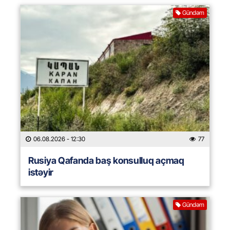
Gündəm
06.08.2026
- 12:30
77
Rusiya Qafanda baş konsulluq açmaq
istəyir
Gündəm