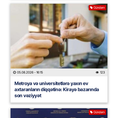
Gündəm
05.08.2026
- 16:15
123
Metroya və universitetlərə yaxın ev
axtaranların diqqətinə: Kirayə bazarında
son vəziyyət
Gündəm