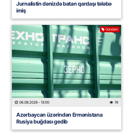
Jurnalistin dənizdə batan qardaşı tələbə
imiş
Gündəm
06.08.2026
- 13:00
74
Azərbaycan üzərindən Ermənistana
Rusiya buğdası gedib