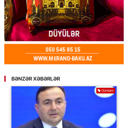
BƏNZƏR XƏBƏRLƏR
Gündəm