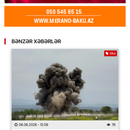
BƏNZƏR XƏBƏRLƏR
ölkə
08.08.2026
- 12:09
76