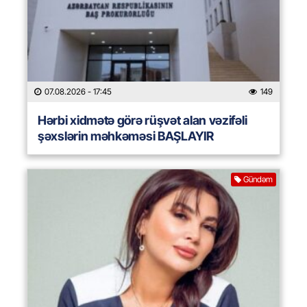
07.08.2026
- 17:45
149
Hərbi xidmətə görə rüşvət alan vəzifəli
şəxslərin məhkəməsi BAŞLAYIR
Gündəm