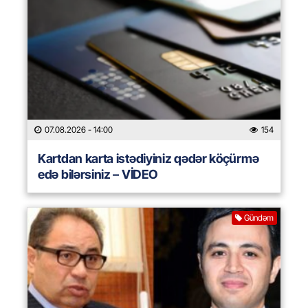
07.08.2026
- 14:00
154
Kartdan karta istədiyiniz qədər köçürmə
edə bilərsiniz – VİDEO
Gündəm