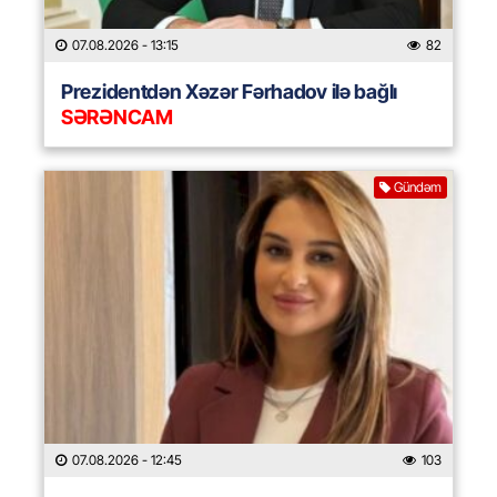
07.08.2026
- 13:15
82
Prezidentdən Xəzər Fərhadov ilə bağlı
SƏRƏNCAM
Gündəm
07.08.2026
- 12:45
103