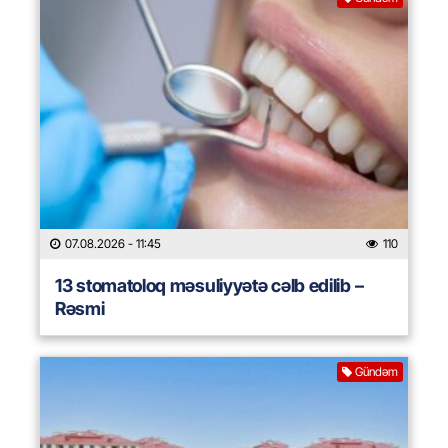
07.08.2026
- 11:45
110
13 stomatoloq məsuliyyətə cəlb edilib –
Rəsmi
Gündəm