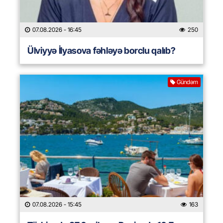
07.08.2026
- 16:45
250
Ülviyyə İlyasova fəhləyə borclu qalıb?
Gündəm
07.08.2026
- 15:45
163