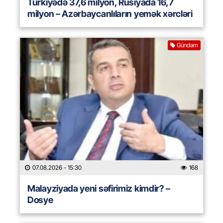
Türkiyədə 37,6 milyon, Rusiyada 16,7
milyon – Azərbaycanlıların yemək xərcləri
Gündəm
07.08.2026
- 15:30
168
Malayziyada yeni səfirimiz kimdir? –
Dosye