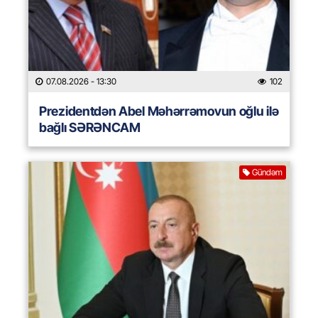
07.08.2026
- 13:30
102
Prezidentdən Abel Məhərrəmovun oğlu ilə
bağlı SƏRƏNCAM
Gündəm