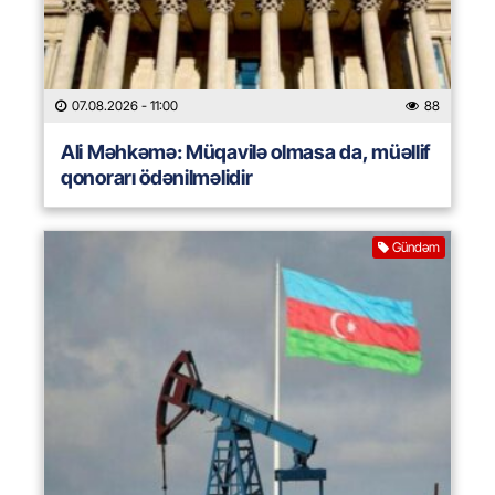
07.08.2026
- 11:00
88
Ali Məhkəmə: Müqavilə olmasa da, müəllif
qonorarı ödənilməlidir
Gündəm