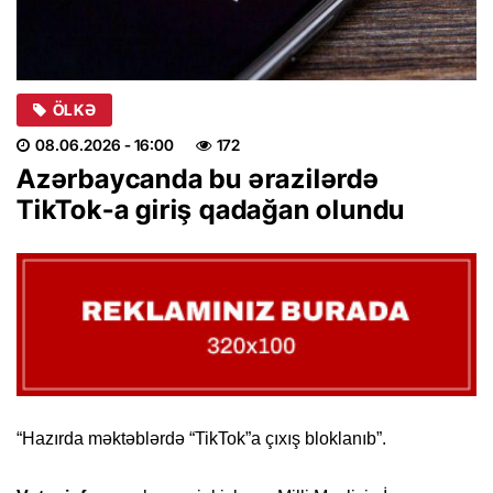
ÖLKƏ
08.06.2026
- 16:00
172
Azərbaycanda bu ərazilərdə
TikTok-a giriş qadağan olundu
“Hazırda məktəblərdə “TikTok”a çıxış bloklanıb”.