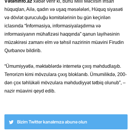
Vətəninfo.az
xəbər verir ki, bunu Milli Məclisin İnsan
hüquqları, Ailə, qadın və uşaq məsələləri, Hüquq siyasəti
və dövlət quruculuğu komitələrinin bu gün keçirilən
iclasında “İnformasiya, informasiyalaşdırma və
informasiyanın mühafizəsi haqqında” qanun layihəsinin
müzakirəsi zamanı elm və təhsil nazirinin müavini Firudin
Qurbanov bildirib.
“Ümumiyyətlə, məktəblərdə internetə çıxış məhdudlaşıb.
Terrorizm kimi mövzulara çıxış bloklanıb. Ümumilikdə, 200-
dən çox təhlükəli mövzulara məhdudiyyət tətbiq olunub”, –
nazir müavini qeyd edib.
Bizim Twitter kanalımıza abunə olun