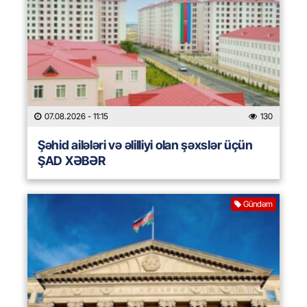
07.08.2026
- 11:15
130
Şəhid ailələri və əlilliyi olan şəxslər üçün
ŞAD XƏBƏR
Gündəm