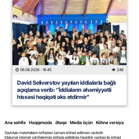
06.08.2026
- 16:45
248
David Seliverstov yayılan iddialarla bağlı
açıqlama verib: “İddiaların əhəmiyyətli
hissəsi həqiqəti əks etdirmir”
Ana səhifə
Haqqımızda
Əlaqə
Media üçün
Köhnə versiya
Saytdakı materialların istifadəsi zamanı istinad edilməsi vacibdir.
Məlumat internet səhifələrində istifadə edildikdə hiperlink vasitəsi ilə istinad