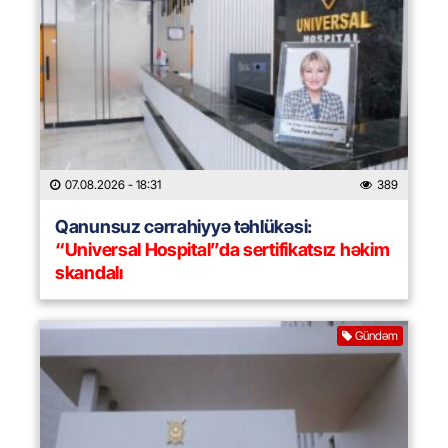
07.08.2026
- 18:31
389
Qanunsuz cərrahiyyə təhlükəsi:
“Universal Hospital”da sertifikatsız həkim
skandalı
Gündəm