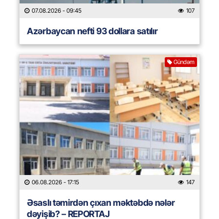
07.08.2026
- 09:45
107
Azərbaycan nefti 93 dollara satılır
Gündəm
06.08.2026
- 17:15
147
Əsaslı təmirdən çıxan məktəbdə nələr
dəyişib? – REPORTAJ