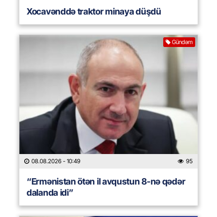
Xocavənddə traktor minaya düşdü
Gündəm
08.08.2026
- 10:49
95
“Ermənistan ötən il avqustun 8-nə qədər
dalanda idi”