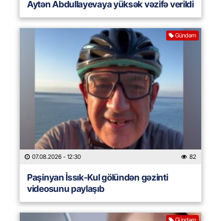
Aytən Abdullayevaya yüksək vəzifə verildi
Gündəm
07.08.2026
- 12:30
82
Paşinyan İssık-Kul gölündən gəzinti
videosunu paylaşıb
Gündəm