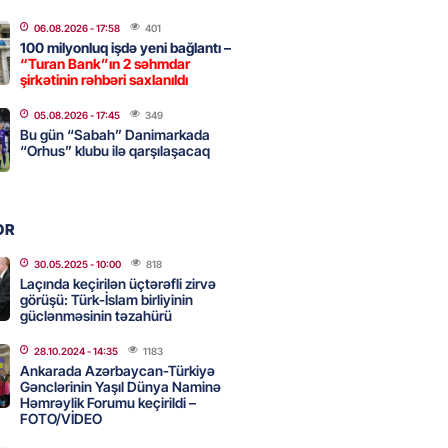
a nə dəyişdi?
06.08.2026
- 17:58
401
2026
- 10:22
335
100 milyonluq işdə yeni bağlantı –
“Turan Bank”ın 2 səhmdar
şirkətinin rəhbəri saxlanıldı
ı qızın nişanında mediaya hücum
05.08.2026
- 17:45
349
Bu gün “Sabah” Danimarkada
 — VİDEO
“Orhus” klubu ilə qarşılaşacaq
2026
- 09:20
136
OR
urun xanımına da qiyabi həbs
erildi
30.05.2025
- 10:00
818
Laçında keçirilən üçtərəfli zirvə
2026
- 09:11
175
görüşü: Türk-İslam birliyinin
güclənməsinin təzahürü
28.10.2024
- 14:35
1183
uz cərrahiyyə təhlükəsi:
Ankarada Azərbaycan-Türkiyə
sal Hospital”da sertifikatsız
Gənclərinin Yaşıl Dünya Naminə
Həmrəylik Forumu keçirildi –
skandalı
FOTO/VİDEO
2026
- 18:31
448