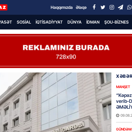
Haqqımızda
Əlaqə
YASƏT
SOSIAL
İQTISADIYYAT
DÜNYA
İDMAN
ŞOU-BIZNES
XƏBƏR
MANŞET
“Kəpəz”
verib-
ƏMƏLİ
09.08.
GÜNDƏM