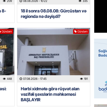
209
08.08.2026
- 10:22
335
95 yaşl
bağlı q
n 8-
18 il sonra 08.08.08: Gürcüstan və
günə xə
regionda nə dəyişdi?
07.08.
BANNER
Gündəm
Gündəm
Çin qız
07.08.
GÜNDƏM
Ülviyyə
07.08.
448
07.08.2026
- 17:45
191
MANŞET
“Birgə 
əsi:
Hərbi xidmətə görə rüşvət alan
əhəmiy
vəzifəli şəxslərin məhkəməsi
07.08.
BAŞLAYIR