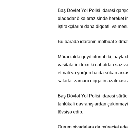
Baş Dövlət Yol Polisi İdarəsi qarş
əlaqədar ölkə ərazisində hərəkət in
iştirakçılarını daha diqqətli və məs
Bu barədə idarənin mətbuat xidmət
Müraciətdə qeyd olunub ki, paytaxtı
vasitələrini texniki cəhətdən saz və
etməli və yorğun halda sükan arxası
səfərlər zamanı diqqətin azalması a
Baş Dövlət Yol Polisi İdarəsi sür
təhlükəli davranışlardan çəkinməyi 
tövsiyə edib.
Qurum piyadalara da müraciət edər