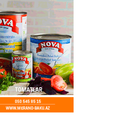
ya klubuna keçən Kamil
ul”da oynamaq istəyir
2026
- 16:15
268
 qadın qətlə yetirildi – Şübhəli
 oğludur
2026
- 16:00
253
də 37,6 milyon, Rusiyada 16,7
– Azərbaycanlıların yemək
i
2026
- 15:45
174
yada yeni səfirimiz kimdir? –