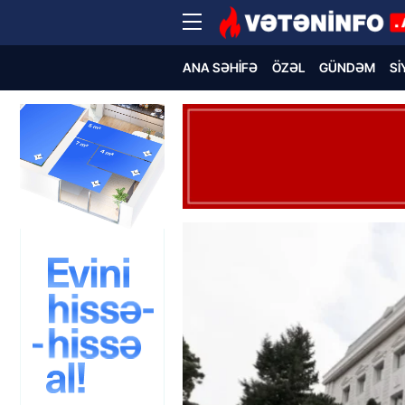
ANA SƏHIFƏ
ÖZƏL
GÜNDƏM
SI