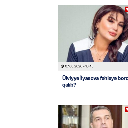
07.08.2026
- 16:45
Ülviyyə İlyasova fəhləyə borc
qalıb?