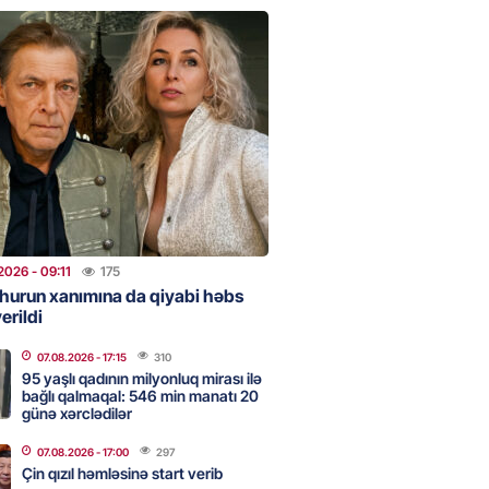
clərini, qızılı, cehizi zəruri
ar evlənməsə yaxşıdır” —
t
2026
- 15:37
204
ent İlham Əliyev müharibəni
, həm də sülhü qazandı!” –
2026
- 14:50
171
2026
- 09:11
175
hurun xanımına da qiyabi həbs
erildi
ezeşkianın oğlu türkcə danışdı
O
07.08.2026
- 17:15
310
2026
- 14:39
115
95 yaşlı qadının milyonluq mirası ilə
bağlı qalmaqal: 546 min manatı 20
günə xərclədilər
aşinyan Prezident İlham Əliyevə
07.08.2026
- 17:00
297
TDİ
Çin qızıl həmləsinə start verib