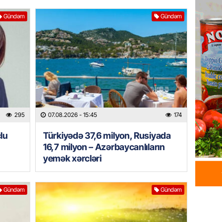
İDMAN
Albani
Gündəm
Gündəm
“Liverp
07.08.
HADISƏ
Tovuzda
qardaşı
07.08.
295
07.08.2026
- 15:45
174
GÜNDƏM
lu
Türkiyədə 37,6 milyon, Rusiyada
Türkiyə
16,7 milyon – Azərbaycanlıların
milyon 
yemək xərcləri
xərclər
07.08.
Gündəm
Gündəm
GÜNDƏM
Malayzi
Dosye