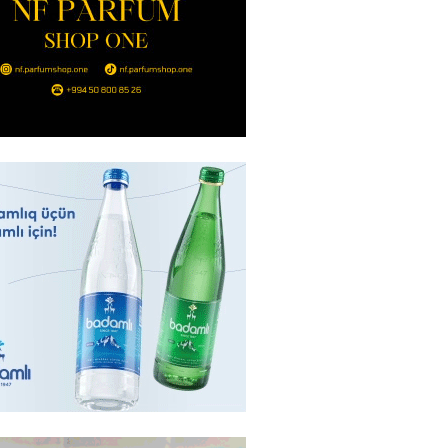
ı qadının milyonluq mirası ilə
almaqal: 546 min manatı 20
rclədilər
2026
- 17:15
310
ıl həmləsinə start verib
2026
- 17:00
297
 İlyasova fəhləyə borclu qalıb?
2026
- 16:45
295
Strateji Müdafiə Sazişi”nin
yəti nədir? -ŞƏRH
2026
- 16:30
197