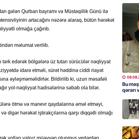
“Toy xər
sayanl
ıdan gələn Qurban bayramı və Müstəqillik Günü ilə
Deputa
tensivliyinin artacağını nəzərə alaraq, bütün hərəkət
08.08.
uliyyətli olmağa çağırıb.
MANŞET
“Prezid
indən məlumat verilib.
qazandı
Video
 tərk edərək bölgələrə üz tutan sürücülər nəqliyyat
08.08.
ziyyətdə idarə etməli, sürət həddinə ciddi riayət
08.08.
na əyləşməməlidirlər. Bildirilib ki, uzun məsafəli
BANNER
Bu məş
ğır yol-nəqliyyat hadisələrinə səbəb ola bilər.
qərarı v
Məsud P
– VİDE
ücülərə ötmə və manevr qaydalarına əməl etməyi,
08.08.
və digər hərəkət iştirakçılarına qarşı diqqətli olmağı
MANŞET
Nikol P
ZƏNG E
ək yolları yalnız müəyyən olunmuş yerlərdən