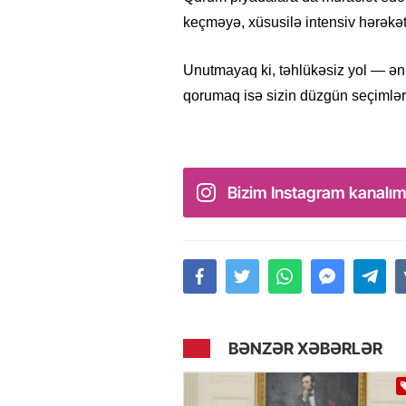
keçməyə, xüsusilə intensiv hərəkət
Unutmayaq ki, təhlükəsiz yol — ən
qorumaq isə sizin düzgün seçimləri
Bizim Instagram kanalım
BƏNZƏR XƏBƏRLƏR