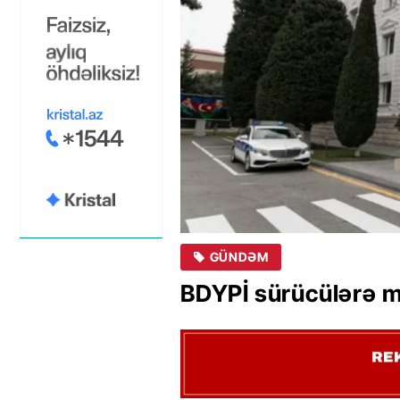
GÜNDƏM
BDYPİ sürücülərə m