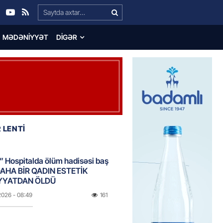
Search…
MƏDƏNIYYƏT
DIGƏR
 LENTİ
 Hospitalda ölüm hadisəsi baş
DAHA BİR QADIN ESTETİK
YYATDAN ÖLDÜ
2026
- 08:49
161