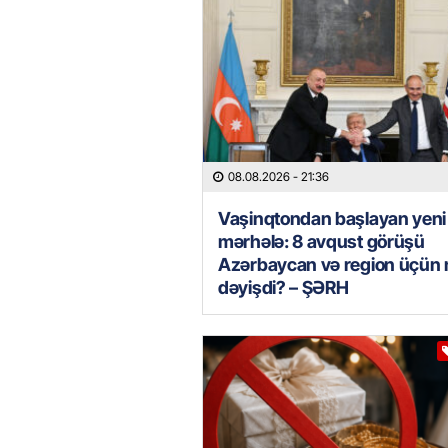
08.08.2026
- 21:36
Vaşinqtondan başlayan yeni
mərhələ: 8 avqust görüşü
Azərbaycan və region üçün 
dəyişdi? – ŞƏRH