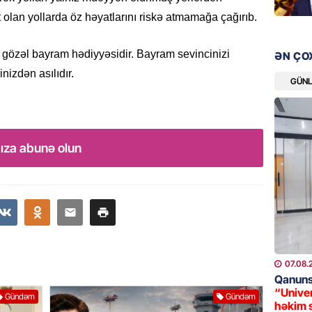
08.08.
 olan yollarda öz həyatlarını riskə atmamağa çağırıb.
ÖLKƏ
 gözəl bayram hədiyyəsidir. Bayram sevincinizi
ƏN ÇO
Xocavə
nizdən asılıdır.
GÜN
08.08.
GÜNDƏM
“Erməni
ıza abunə olun
qədər d
08.08.
ŞOU-BIZ
“Qızımı
xərcləy
08.08.
07.08.
Qanuns
GÜNDƏM
“Univer
Gündəm
Gündəm
həkim 
18 il s