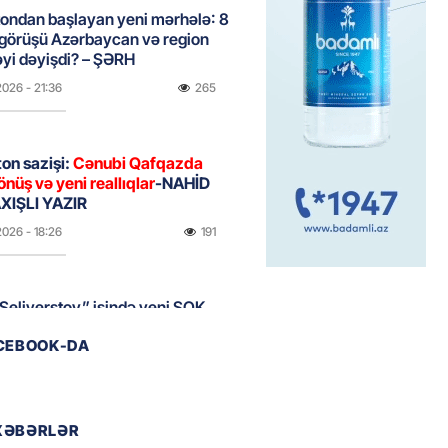
ondan başlayan yeni mərhələ: 8
 görüşü Azərbaycan və region
yi dəyişdi? – ŞƏRH
2026
- 21:36
265
on sazişi:
Cənubi Qafqazda
önüş və yeni reallıqlar
-NAHİD
IŞLI YAZIR
2026
- 18:26
191
Seliverstov” işində yeni ŞOK
r – Saxta vəsiqələr, qaranlıq
ACEBOOK-DA
və sürətli qaçış
2026
- 16:46
199
XƏBƏRLƏR