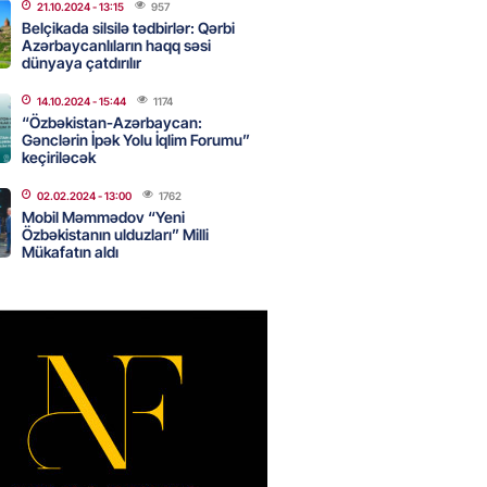
21.10.2024
- 13:15
957
Belçikada silsilə tədbirlər: Qərbi
Azərbaycanlıların haqq səsi
dünyaya çatdırılır
nın tərəzi məntəqələrindən
 -156 ya yaşıl, vətəndaşa qırmızı
14.10.2024
- 15:44
1174
“Özbəkistan-Azərbaycan:
Gənclərin İpək Yolu İqlim Forumu”
2026
- 18:00
188
keçiriləcək
02.02.2024
- 13:00
1762
Mobil Məmmədov “Yeni
idmətə görə rüşvət alan vəzifəli
Özbəkistanın ulduzları” Milli
rin məhkəməsi BAŞLAYIR
Mükafatın aldı
2026
- 17:45
191
 şənliyində yaralanan rus
 öldü – VİDEO
2026
- 17:30
304