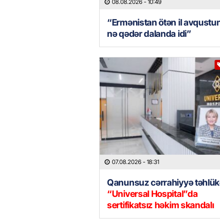
08.08.2026
- 10:49
“Ermənistan ötən il avqustu
nə qədər dalanda idi”
07.08.2026
- 18:31
Qanunsuz cərrahiyyə təhlük
“Universal Hospital”da
sertifikatsız həkim skandalı