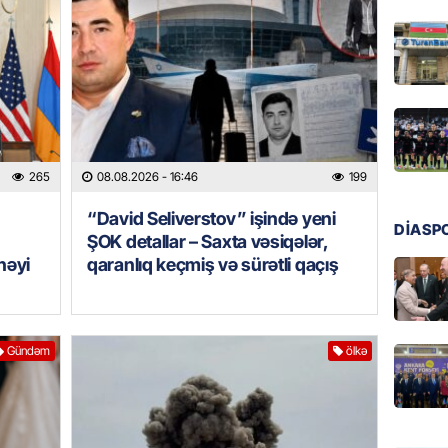
regiond
08.08.
MANŞET
17 yaşl
olundu
08.08.
265
08.08.2026
- 16:46
199
BANNER
“David Seliverstov” işində yeni
DİASP
ŞOK detallar – Saxta vəsiqələr,
Bu məşh
qərarı v
nəyi
qaranlıq keçmiş və sürətli qaçış
08.08.
GÜNDƏM
Gündəm
ölkə
Qanuns
“Univer
həkim 
07.08.