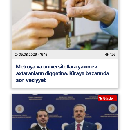
05.08.2026
- 16:15
126
Metroya və universitetlərə yaxın ev
axtaranların diqqətinə: Kirayə bazarında
son vəziyyət
Gündəm