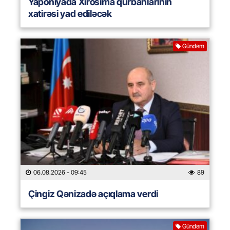
Yaponiyada Xirosima qurbanlarının
xatirəsi yad ediləcək
Gündəm
06.08.2026
- 09:45
89
Çingiz Qənizadə açıqlama verdi
Gündəm