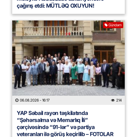
çağırış etdi: MÜTLƏQ OXUYUN!
Gündəm
06.08.2026
- 16:17
214
YAP Səbail rayon təşkilatında
“Şəhərsalma və Memarlıq İli”
çərçivəsində “91-lər” və partiya
veteranları ilə görüş keçirilib – FOTOLAR