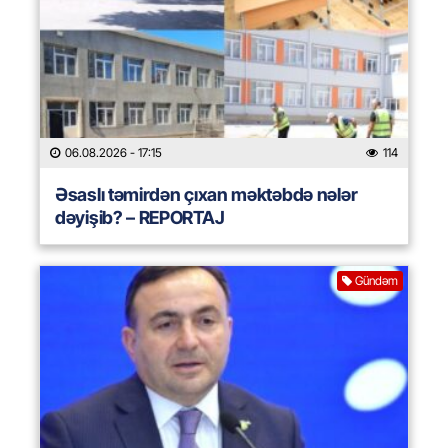
06.08.2026
- 17:15
114
Əsaslı təmirdən çıxan məktəbdə nələr
dəyişib? – REPORTAJ
Gündəm