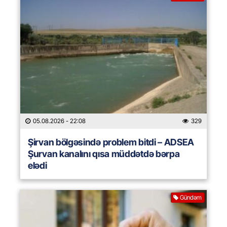
05.08.2026
- 22:08
329
Şirvan bölgəsində problem bitdi – ADSEA
Şurvan kanalını qısa müddətdə bərpa
elədi
Gündəm