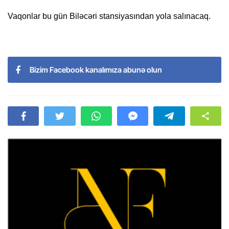
Vaqonlar bu gün Biləcəri stansiyasından yola salınacaq.
Bizim Facebook kanalımıza abunə olun