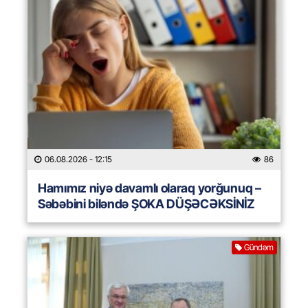
06.08.2026
- 12:15
86
Hamımız niyə davamlı olaraq yorğunuq –
Səbəbini biləndə ŞOKA DÜŞƏCƏKSİNİZ
Gündəm