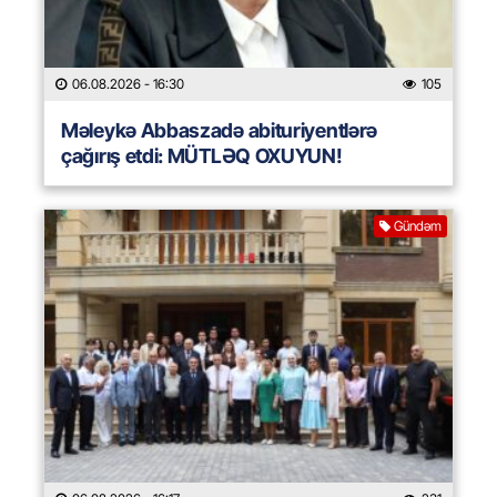
06.08.2026
- 16:30
105
Məleykə Abbaszadə abituriyentlərə
çağırış etdi: MÜTLƏQ OXUYUN!
Gündəm