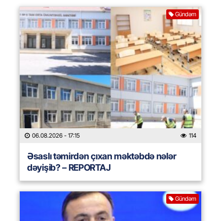
Gündəm
06.08.2026
- 17:15
114
Əsaslı təmirdən çıxan məktəbdə nələr
dəyişib? – REPORTAJ
Gündəm