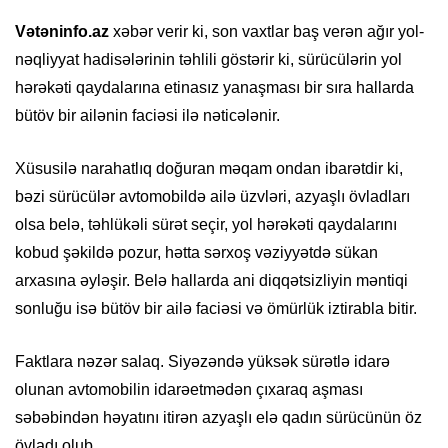
Vətəninfo.az
xəbər verir ki, son vaxtlar baş verən ağır yol-
nəqliyyat hadisələrinin təhlili göstərir ki, sürücülərin yol
hərəkəti qaydalarına etinasız yanaşması bir sıra hallarda
bütöv bir ailənin faciəsi ilə nəticələnir.
Xüsusilə narahatlıq doğuran məqam ondan ibarətdir ki,
bəzi sürücülər avtomobildə ailə üzvləri, azyaşlı övladları
olsa belə, təhlükəli sürət seçir, yol hərəkəti qaydalarını
kobud şəkildə pozur, hətta sərxoş vəziyyətdə sükan
arxasına əyləşir. Belə hallarda ani diqqətsizliyin məntiqi
sonluğu isə bütöv bir ailə faciəsi və ömürlük iztirabla bitir.
Faktlara nəzər salaq. Siyəzəndə yüksək sürətlə idarə
olunan avtomobilin idarəetmədən çıxaraq aşması
səbəbindən həyatını itirən azyaşlı elə qadın sürücünün öz
övladı olub.