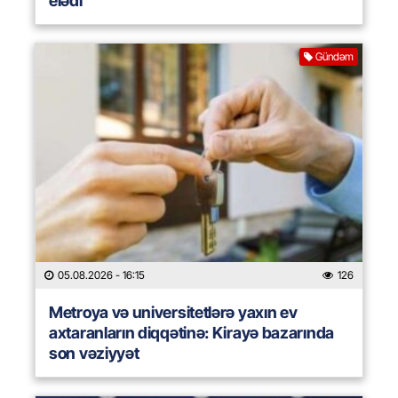
elədi
Gündəm
05.08.2026
- 16:15
126
Metroya və universitetlərə yaxın ev
axtaranların diqqətinə: Kirayə bazarında
son vəziyyət