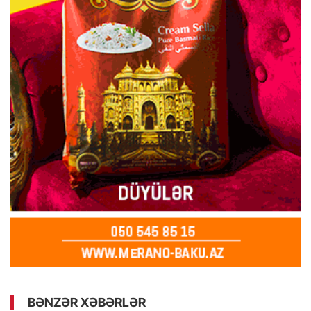
BƏNZƏR XƏBƏRLƏR