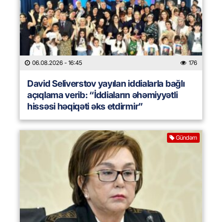
06.08.2026
- 16:45
176
David Seliverstov yayılan iddialarla bağlı
açıqlama verib: “İddiaların əhəmiyyətli
hissəsi həqiqəti əks etdirmir”
Gündəm