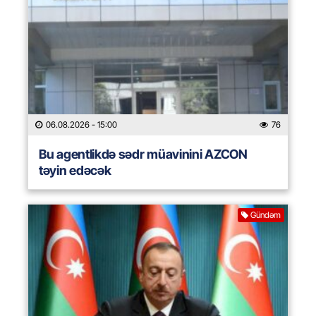
06.08.2026
- 15:00
76
Bu agentlikdə sədr müavinini AZCON
təyin edəcək
Gündəm