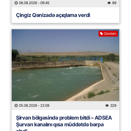
06.08.2026
- 09:45
89
Çingiz Qənizadə açıqlama verdi
Gündəm
05.08.2026
- 22:08
329
Şirvan bölgəsində problem bitdi – ADSEA
Şurvan kanalını qısa müddətdə bərpa