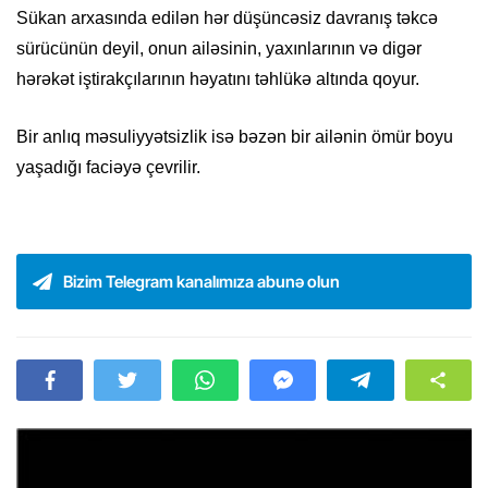
Sükan arxasında edilən hər düşüncəsiz davranış təkcə
sürücünün deyil, onun ailəsinin, yaxınlarının və digər
hərəkət iştirakçılarının həyatını təhlükə altında qoyur.
Bir anlıq məsuliyyətsizlik isə bəzən bir ailənin ömür boyu
yaşadığı faciəyə çevrilir.
Bizim Telegram kanalımıza abunə olun