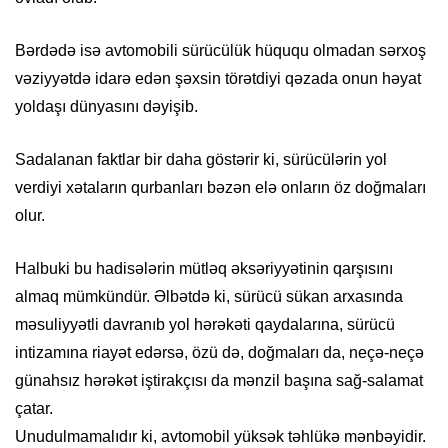
Bərdədə isə avtomobili sürücülük hüququ olmadan sərxoş
vəziyyətdə idarə edən şəxsin törətdiyi qəzada onun həyat
yoldaşı dünyasını dəyişib.
Sadalanan faktlar bir daha göstərir ki, sürücülərin yol
verdiyi xətaların qurbanları bəzən elə onların öz doğmaları
olur.
Halbuki bu hadisələrin mütləq əksəriyyətinin qarşısını
almaq mümkündür. Əlbətdə ki, sürücü sükan arxasında
məsuliyyətli davranıb yol hərəkəti qaydalarına, sürücü
intizamına riayət edərsə, özü də, doğmaları da, neçə-neçə
günahsız hərəkət iştirakçısı da mənzil başına sağ-salamat
çatar.
Unudulmamalıdır ki, avtomobil yüksək təhlükə mənbəyidir.