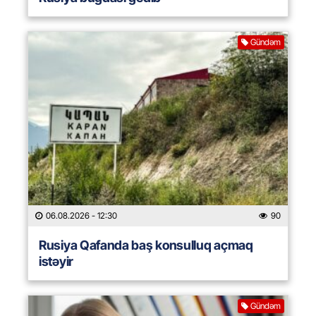
Gündəm
06.08.2026
- 12:30
90
Rusiya Qafanda baş konsulluq açmaq
istəyir
Gündəm