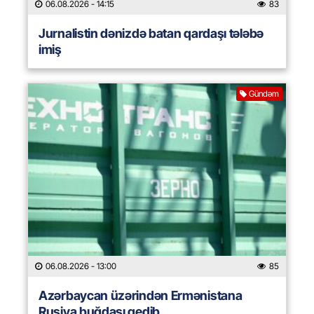
06.08.2026
- 14:15
83
Jurnalistin dənizdə batan qardaşı tələbə
imiş
Gündəm
06.08.2026
- 13:00
85
Azərbaycan üzərindən Ermənistana
Rusiya buğdası gedib