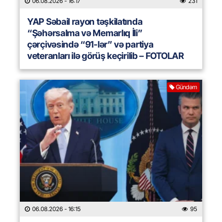
06.08.2026
- 16:17
231
YAP Səbail rayon təşkilatında
“Şəhərsalma və Memarlıq İli”
çərçivəsində “91-lər” və partiya
veteranları ilə görüş keçirilib – FOTOLAR
Gündəm
06.08.2026
- 16:15
95