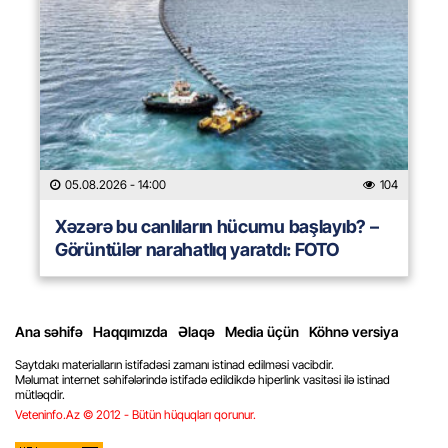
05.08.2026
- 14:00
104
Xəzərə bu canlıların hücumu başlayıb? –
Görüntülər narahatlıq yaratdı: FOTO
Ana səhifə
Haqqımızda
Əlaqə
Media üçün
Köhnə versiya
Saytdakı materialların istifadəsi zamanı istinad edilməsi vacibdir.
Məlumat internet səhifələrində istifadə edildikdə hiperlink vasitəsi ilə istinad
mütləqdir.
Veteninfo.Az © 2012 - Bütün hüquqları qorunur.