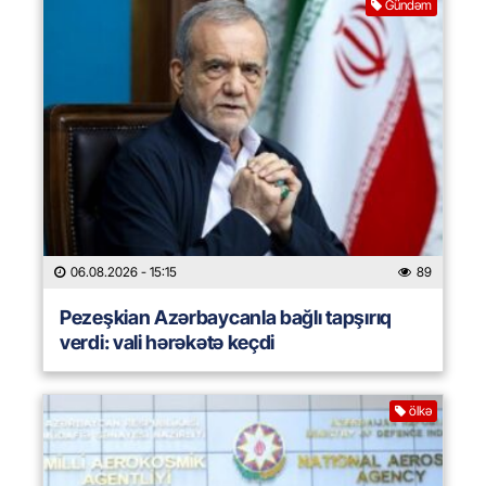
Gündəm
06.08.2026
- 15:15
89
Pezeşkian Azərbaycanla bağlı tapşırıq
verdi: vali hərəkətə keçdi
ölkə