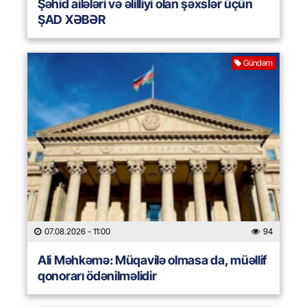
Şəhid ailələri və əlilliyi olan şəxslər üçün
ŞAD XƏBƏR
Gündəm
07.08.2026
- 11:00
94
Ali Məhkəmə: Müqavilə olmasa da, müəllif
qonorarı ödənilməlidir