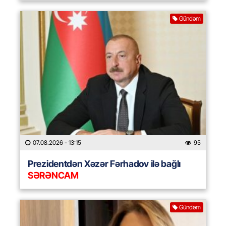
Gündəm
07.08.2026
- 13:15
95
Prezidentdən Xəzər Fərhadov ilə bağlı
SƏRƏNCAM
Gündəm