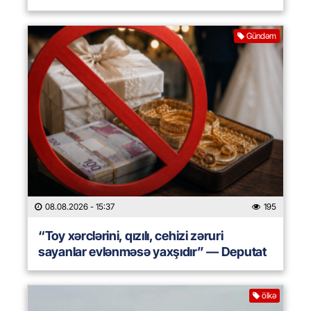
Gündəm
08.08.2026
- 15:37
195
“Toy xərclərini, qızılı, cehizi zəruri
sayanlar evlənməsə yaxşıdır” — Deputat
ölkə