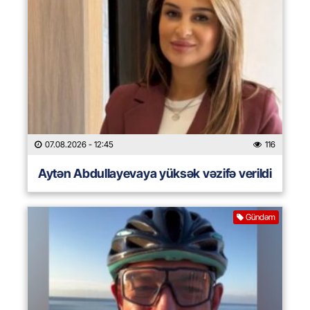
07.08.2026
- 12:45
116
Aytən Abdullayevaya yüksək vəzifə verildi
Gündəm