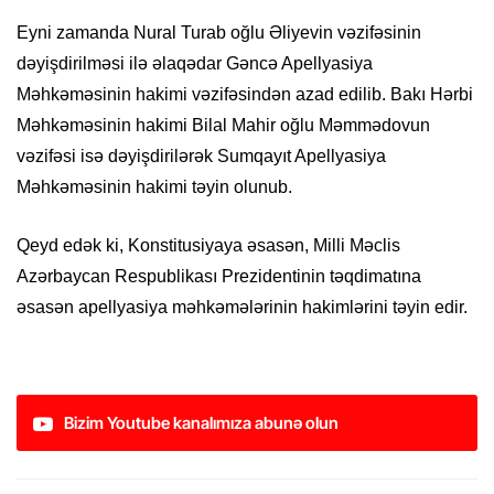
Eyni zamanda Nural Turab oğlu Əliyevin vəzifəsinin
dəyişdirilməsi ilə əlaqədar Gəncə Apellyasiya
Məhkəməsinin hakimi vəzifəsindən azad edilib. Bakı Hərbi
Məhkəməsinin hakimi Bilal Mahir oğlu Məmmədovun
vəzifəsi isə dəyişdirilərək Sumqayıt Apellyasiya
Məhkəməsinin hakimi təyin olunub.
Qeyd edək ki, Konstitusiyaya əsasən, Milli Məclis
Azərbaycan Respublikası Prezidentinin təqdimatına
əsasən apellyasiya məhkəmələrinin hakimlərini təyin edir.
Bizim Youtube kanalımıza abunə olun