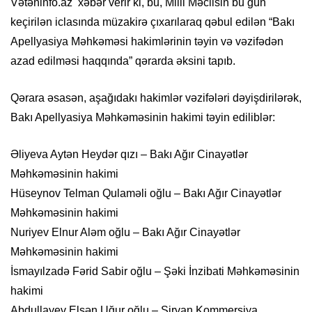
Vətəninfo.az xəbər verir ki, bu, Milli Məclisin bu gün
keçirilən iclasında müzakirə çıxarılaraq qəbul edilən “Bakı
Apellyasiya Məhkəməsi hakimlərinin təyin və vəzifədən
azad edilməsi haqqında” qərarda əksini tapıb.
Qərara əsasən, aşağıdakı hakimlər vəzifələri dəyişdirilərək,
Bakı Apellyasiya Məhkəməsinin hakimi təyin ediliblər:
Əliyeva Aytən Heydər qızı – Bakı Ağır Cinayətlər
Məhkəməsinin hakimi
Hüseynov Telman Qulaməli oğlu – Bakı Ağır Cinayətlər
Məhkəməsinin hakimi
Nuriyev Elnur Aləm oğlu – Bakı Ağır Cinayətlər
Məhkəməsinin hakimi
İsmayılzadə Fərid Sabir oğlu – Şəki İnzibati Məhkəməsinin
hakimi
Abdullayev Elşən Uğur oğlu – Şirvan Kommersiya