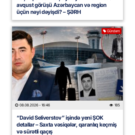
avqust görüşü Azərbaycan və region
üçün nəyi dəyişdi? – ŞƏRH
Gündəm
08.08.2026
- 16:46
185
“David Seliverstov” işində yeni ŞOK
detallar – Saxta vəsiqələr, qaranlıq keçmiş
və sürətli qaçış