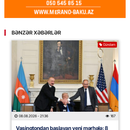
BƏNZƏR XƏBƏRLƏR
Gündəm
08.08.2026
- 21:36
167
Vaşinqtondan başlayan yeni mərhələ: 8