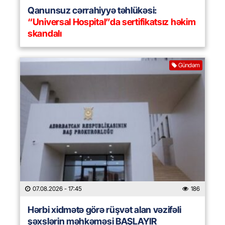
Qanunsuz cərrahiyyə təhlükəsi:
“Universal Hospital”da sertifikatsız həkim
skandalı
Gündəm
07.08.2026
- 17:45
186
Hərbi xidmətə görə rüşvət alan vəzifəli
şəxslərin məhkəməsi BAŞLAYIR