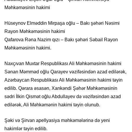
Məhkəməsinin hakimi
Hüseynov Elməddin Mirpaşa oğlu – Bakı şəhəri Nəsimi
Rayon Məhkəməsinin hakimi
Qafarova Rəna Nazim qızı – Bakı şəhəri Səbail Rayon
Məhkəməsinin hakimi.
Naxçıvan Muxtar Respublikası Ali Məhkəməsinin hakimi
Sənan Məmməd oğlu Qarayev vəzifəsindən azad edilərək,
Azərbaycan Respublikası Ali Məhkəməsinin hakimi təyin
edilib. Qərara əsasən, Xankəndi Şəhər Məhkəməsinin
sədri İlkin Qismət oğlu Abdullayev də vəzifəsindən azad
edilərək, Ali Məhkəmənin hakimi təyin olunub.
Şəki və Şirvan apellyasiya məhkəmələrinə də yeni
hakimlər təyin edilib.