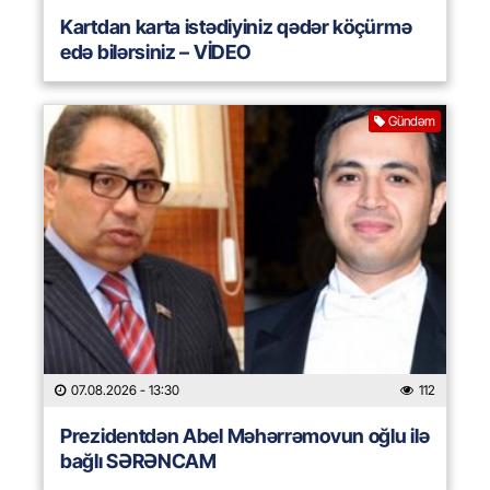
Kartdan karta istədiyiniz qədər köçürmə
edə bilərsiniz – VİDEO
Gündəm
07.08.2026
- 13:30
112
Prezidentdən Abel Məhərrəmovun oğlu ilə
bağlı SƏRƏNCAM