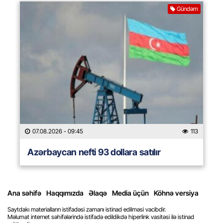
Gündəm
07.08.2026
- 09:45
113
Azərbaycan nefti 93 dollara satılır
Ana səhifə
Haqqımızda
Əlaqə
Media üçün
Köhnə versiya
Saytdakı materialların istifadəsi zamanı istinad edilməsi vacibdir.
Məlumat internet səhifələrində istifadə edildikdə hiperlink vasitəsi ilə istinad