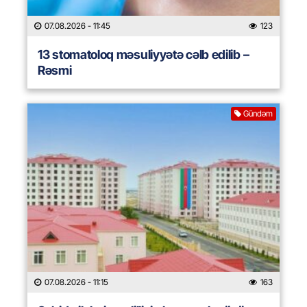
07.08.2026
- 11:45
123
13 stomatoloq məsuliyyətə cəlb edilib –
Rəsmi
Gündəm
07.08.2026
- 11:15
163