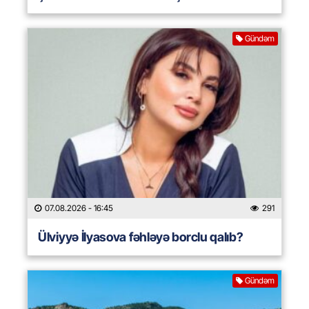
Gündəm
07.08.2026
- 16:45
291
Ülviyyə İlyasova fəhləyə borclu qalıb?
Gündəm