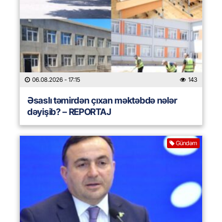
06.08.2026
- 17:15
143
Əsaslı təmirdən çıxan məktəbdə nələr
dəyişib? – REPORTAJ
Gündəm