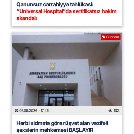
Qanunsuz cərrahiyyə təhlükəsi:
“Universal Hospital”da sertifikatsız həkim
skandalı
Gündəm
07.08.2026
- 17:45
132
Hərbi xidmətə görə rüşvət alan vəzifəli
şəxslərin məhkəməsi BAŞLAYIR