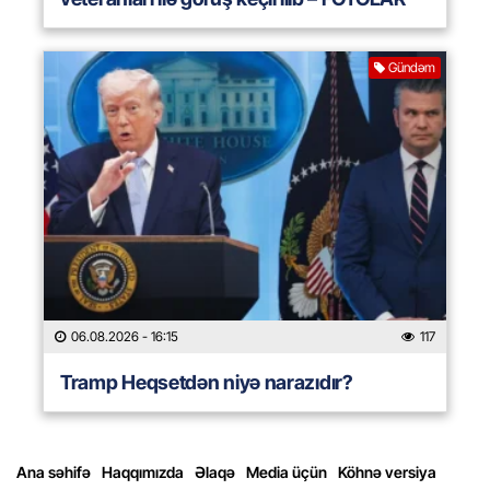
Gündəm
06.08.2026
- 16:15
117
Tramp Heqsetdən niyə narazıdır?
Ana səhifə
Haqqımızda
Əlaqə
Media üçün
Köhnə versiya