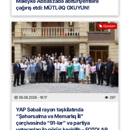
Məleykə Abbaszadə abituriyentlərə
çağırış etdi: MÜTLƏQ OXUYUN!
Gündəm
06.08.2026
- 16:17
297
YAP Səbail rayon təşkilatında
“Şəhərsalma və Memarlıq İli”
çərçivəsində “91-lər” və partiya
veteranları ilə görüş keçirilib – FOTOLAR