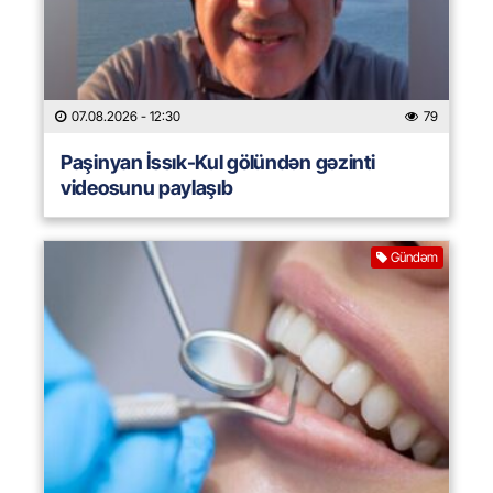
07.08.2026
- 12:30
79
Paşinyan İssık-Kul gölündən gəzinti
videosunu paylaşıb
Gündəm