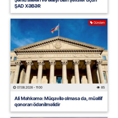
ŞAD XƏBƏR
Gündəm
07.08.2026
- 11:00
85
Ali Məhkəmə: Müqavilə olmasa da, müəllif
qonorarı ödənilməlidir