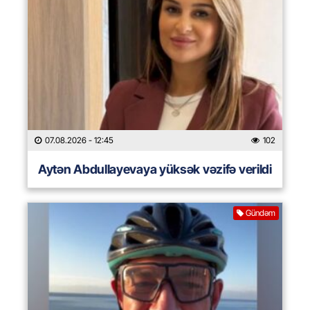
07.08.2026
- 12:45
102
Aytən Abdullayevaya yüksək vəzifə verildi
Gündəm