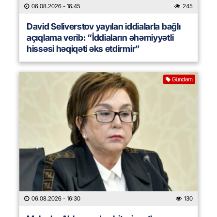
06.08.2026
- 16:45
245
David Seliverstov yayılan iddialarla bağlı
açıqlama verib: “İddiaların əhəmiyyətli
hissəsi həqiqəti əks etdirmir”
Gündəm
06.08.2026
- 16:30
130