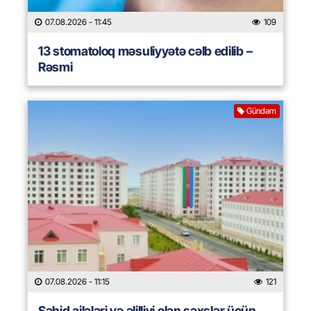
07.08.2026
- 11:45
109
13 stomatoloq məsuliyyətə cəlb edilib –
Rəsmi
Gündəm
07.08.2026
- 11:15
121
Şəhid ailələri və əlilliyi olan şəxslər üçün