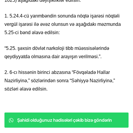
1025) aşağıdakı dəyişikliklər edilsin:
1. 5.24.4-cü yarımbəndin sonunda nöqtə işarəsi nöqtəli
vergül işarəsi ilə əvəz olunsun və aşağıdakı məzmunda
5.25-ci bənd əlavə edilsin:
“5.25. şəxsin dövlət narkoloji tibb müəssisələrində
qeydiyyatda olmasına dair arayışın verilməsi.”.
2. 6-cı hissənin birinci abzasına “Fövqəladə Hallar
Nazirliyinə,” sözlərindən sonra “Səhiyyə Nazirliyinə,”
sözləri əlavə edilsin.
Şahidi olduğunuz hadisələri çəkib bizə göndərin