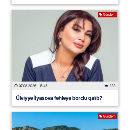
Gündəm
07.08.2026
- 16:45
233
Ülviyyə İlyasova fəhləyə borclu qalıb?
Gündəm