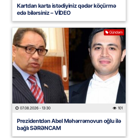
Kartdan karta istədiyiniz qədər köçürmə
edə bilərsiniz – VİDEO
Gündəm
07.08.2026
- 13:30
101
Prezidentdən Abel Məhərrəmovun oğlu ilə
bağlı SƏRƏNCAM