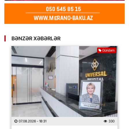
BƏNZƏR XƏBƏRLƏR
Gündəm
07.08.2026
- 18:31
330