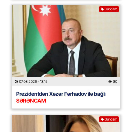
Gündəm
07.08.2026
- 13:15
80
Prezidentdən Xəzər Fərhadov ilə bağlı
SƏRƏNCAM
Gündəm