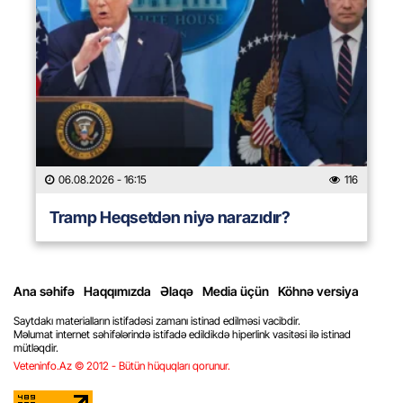
06.08.2026
- 16:15
116
Tramp Heqsetdən niyə narazıdır?
Ana səhifə
Haqqımızda
Əlaqə
Media üçün
Köhnə versiya
Saytdakı materialların istifadəsi zamanı istinad edilməsi vacibdir.
Məlumat internet səhifələrində istifadə edildikdə hiperlink vasitəsi ilə istinad
mütləqdir.
Veteninfo.Az © 2012 - Bütün hüquqları qorunur.