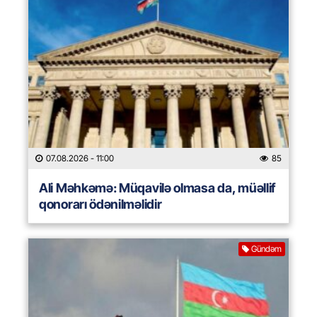
07.08.2026
- 11:00
85
Ali Məhkəmə: Müqavilə olmasa da, müəllif
qonorarı ödənilməlidir
Gündəm