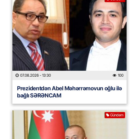
07.08.2026
- 13:30
100
Prezidentdən Abel Məhərrəmovun oğlu ilə
bağlı SƏRƏNCAM
Gündəm