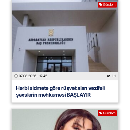
Gündəm
07.08.2026
- 17:45
111
Hərbi xidmətə görə rüşvət alan vəzifəli
şəxslərin məhkəməsi BAŞLAYIR
Gündəm