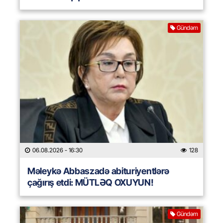
Gündəm
06.08.2026
- 16:30
128
Məleykə Abbaszadə abituriyentlərə
çağırış etdi: MÜTLƏQ OXUYUN!
Gündəm