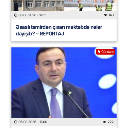
06.08.2026
- 17:15
143
Əsaslı təmirdən çıxan məktəbdə nələr
dəyişib? – REPORTAJ
Gündəm
06.08.2026
- 17:00
222