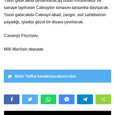
Yaxın gələcəkdə tamamlanacaq bütün infrastruktur və
sənaye layihələri Cəbrayılın simasını tamamilə dəyişəcək.
Yaxın gələcəkdə Cəbrayıl abad, zəngin, əsil sahiblərinin
yaşadığı, işlədiyi gözəl bir diyara çevriləcək.
Cavanşir Feyziyev,
Milli Məclisin deputatı
Bizim Twitter kanalımıza abunə olun