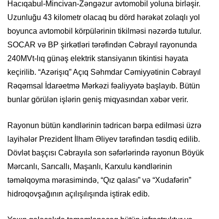
Hacıqabul-Mincivan-Zəngəzur avtomobil yoluna birləşir.
Uzunluğu 43 kilometr olacaq bu dörd hərəkət zolaqlı yol
boyunca avtomobil körpülərinin tikilməsi nəzərdə tutulur.
SOCAR və BP şirkətləri tərəfindən Cəbrayıl rayonunda
240MVt-lıq günəş elektrik stansiyanın tikintisi həyata
keçirilib. “Azərişıq” Açıq Səhmdar Cəmiyyətinin Cəbrayıl
Rəqəmsal İdarəetmə Mərkəzi fəaliyyətə başlayıb. Bütün
bunlar görülən işlərin geniş miqyasından xəbər verir.
Rayonun bütün kəndlərinin tədricən bərpa edilməsi üzrə
layihələr Prezident İlham Əliyev tərəfindən təsdiq edilib.
Dövlət başçısı Cəbrayıla son səfərlərində rayonun Böyük
Mərcanlı, Sarıcallı, Maşanlı, Karxulu kəndlərinin
təməlqoyma mərasimində, “Qız qalası” və “Xudafərin”
hidroqovşağının açılışılışında iştirak edib.