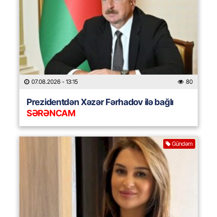
07.08.2026
- 13:15
80
Prezidentdən Xəzər Fərhadov ilə bağlı
SƏRƏNCAM
Gündəm