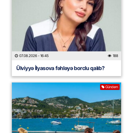
07.08.2026
- 16:45
188
Ülviyyə İlyasova fəhləyə borclu qalıb?
Gündəm