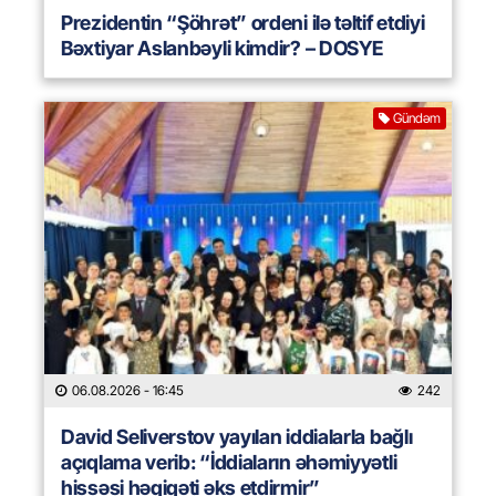
Prezidentin “Şöhrət” ordeni ilə təltif etdiyi
Bəxtiyar Aslanbəyli kimdir? – DOSYE
Gündəm
06.08.2026
- 16:45
242
David Seliverstov yayılan iddialarla bağlı
açıqlama verib: “İddiaların əhəmiyyətli
hissəsi həqiqəti əks etdirmir”