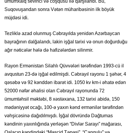
ümumxalq sevinci və coşqusu ilə qarşılandı. Bu,
Suqovuşandan sonra Vətən müharibəsinin ilk böyük
müjdəsi idi.
Tezliklə azad olunmuş Cəbrayılda yenidən Azərbaycan
bayrağının dalğalandı, lakin işğal tarixi və onun doğurduğu
ağır nəticələr hələ də hafizələrdən silinmir.
Rayon Ermənistan Silahlı Qüvvələri tərəfindən 1993-cü il
avqustun 23-də işğal edilmişdi. Cəbrayıl rayonu 1 şəhər, 4
qəsəbə və 92 kənddən ibarət idi. 1050 kv km-i əhatə edən
52000 nəfər əhalisi olan Cəbrayıl rayonunda 72
ümumtəhsil məktəbi, 8 xəstəxana, 132 tarixi abidə, 150
mədəniyyət ocağı, 100-ə yaxın kənd ermənilər tərəfindən
vəhşicəsinə dağıdılmışdı. İşğal dövründə Dağtumas
kəndinin yaxınlığında yerləşən “Divlər Sarayı” mağarası,
Qalacıq kəndindəki “Məscid Təpəsi”, “Canqulu” və