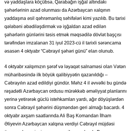
və yaddaşlara köçübsə, Qarabağın işğal altındakı
şəhərlərinin azad olunması da Azərbaycan xalqının
yaddaşına əsil qəhrəmanlıq səhifələri kimi yazılıb. Bu tarixi
qələbəni əbədiləşdirmək və işğaldan azad edilən
şəhərlərin günlərini təsis etmək məqsədilə dövlət başçısı
tərəfindən imzalanan 31 iyul 2023-cü il tarixli sərəncama
əsasən 4 oktyabr “Cəbrayıl şəhəri günü” elan olunub.
4 oktyabr xalqımızın şərəf və ləyaqət salnaməsi olan Vətən
müharibəsində ilk böyük qalibiyyətin qazanıldığı –
Cəbrayılın azad edildiyi gündür. Məhz 4 il əvvəlki bu gündə
rəşadətli Azərbaycan ordusu mürəkkəb əməliyyat planlarını
yerinə yetirərək güclü istehkamları yardı, ağır döyüşlərdən
sonra Cəbrayıl şəhərini düşməndən geri almağı bacardı. 4
oktyabr axşam saatlarında Ali Baş Komandan İlham
Əliyevin Azərbaycan xalqına verdiyi Cəbrayıl müjdəsi