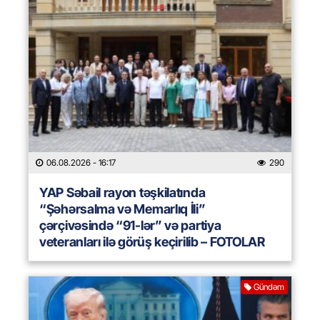
06.08.2026
- 16:17
290
YAP Səbail rayon təşkilatında
“Şəhərsalma və Memarlıq İli”
çərçivəsində “91-lər” və partiya
veteranları ilə görüş keçirilib – FOTOLAR
Gündəm