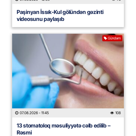
Paşinyan İssık-Kul gölündən gəzinti
videosunu paylaşıb
Gündəm
07.08.2026
- 11:45
108
13 stomatoloq məsuliyyətə cəlb edilib –
Rəsmi