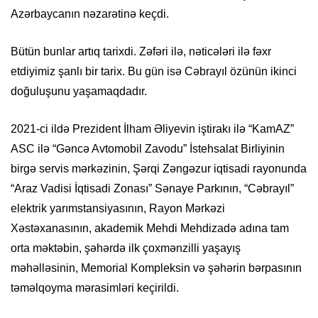
Azərbaycanın nəzarətinə keçdi.
Bütün bunlar artıq tarixdi. Zəfəri ilə, nəticələri ilə fəxr
etdiyimiz şanlı bir tarix. Bu gün isə Cəbrayıl özünün ikinci
doğuluşunu yaşamaqdadır.
2021-ci ildə Prezident İlham Əliyevin iştirakı ilə “KamAZ”
ASC ilə “Gəncə Avtomobil Zavodu” İstehsalat Birliyinin
birgə servis mərkəzinin, Şərqi Zəngəzur iqtisadi rayonunda
“Araz Vadisi İqtisadi Zonası” Sənaye Parkının, “Cəbrayıl”
elektrik yarımstansiyasının, Rayon Mərkəzi
Xəstəxanasının, akademik Mehdi Mehdizadə adına tam
orta məktəbin, şəhərdə ilk çoxmənzilli yaşayış
məhəlləsinin, Memorial Kompleksin və şəhərin bərpasının
təməlqoyma mərasimləri keçirildi.