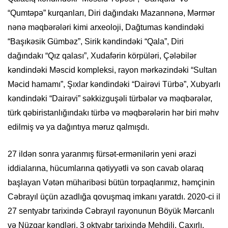
“Qumtəpə” kurqanları, Diri dağındakı Mazannənə, Mərmər
nənə məqbərələri kimi arxeoloji, Dağtumas kəndindəki
“Başıkəsik Gümbəz”, Sirik kəndindəki “Qala”, Diri
dağındakı “Qız qalası”, Xudafərin körpüləri, Çələbilər
kəndindəki Məscid kompleksi, rayon mərkəzindəki “Sultan
Məcid hamamı”, Şıxlar kəndindəki “Dairəvi Türbə”, Xubyarlı
kəndindəki “Dairəvi” səkkizguşəli türbələr və məqbərələr,
türk qəbiristanlığındakı türbə və məqbərələrin hər biri məhv
edilmiş və ya dağıntıya məruz qalmışdı.
27 ildən sonra yaranmış fürsət-ermənilərin yeni ərazi
iddialarına, hücumlarına qətiyyətli və son cavab olaraq
başlayan Vətən müharibəsi bütün torpaqlarımız, həmçinin
Cəbrayıl üçün azadlığa qovuşmaq imkanı yaratdı. 2020-ci il
27 sentyabr tarixində Cəbrayıl rayonunun Böyük Mərcanlı
və Nüzgar kəndləri, 3 oktyabr tarixində Mehdili, Çaxırlı,