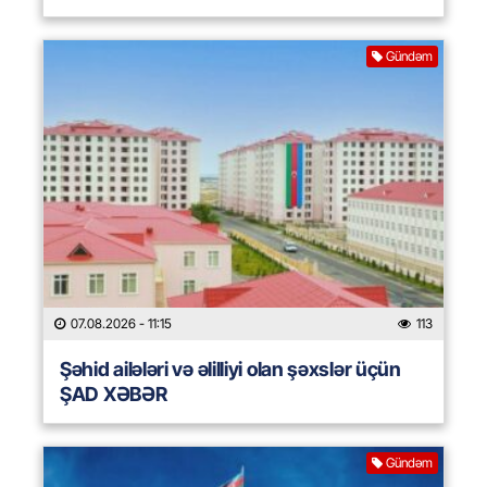
Gündəm
07.08.2026
- 11:15
113
Şəhid ailələri və əlilliyi olan şəxslər üçün
ŞAD XƏBƏR
Gündəm