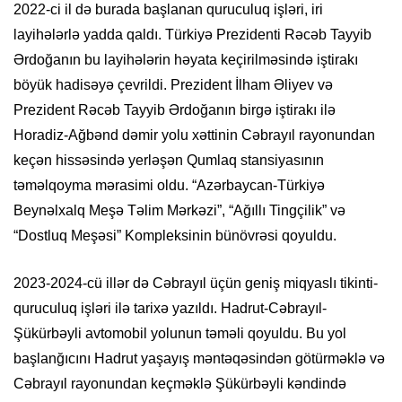
2022-ci il də burada başlanan quruculuq işləri, iri
layihələrlə yadda qaldı. Türkiyə Prezidenti Rəcəb Tayyib
Ərdoğanın bu layihələrin həyata keçirilməsində iştirakı
böyük hadisəyə çevrildi. Prezident İlham Əliyev və
Prezident Rəcəb Tayyib Ərdoğanın birgə iştirakı ilə
Horadiz-Ağbənd dəmir yolu xəttinin Cəbrayıl rayonundan
keçən hissəsində yerləşən Qumlaq stansiyasının
təməlqoyma mərasimi oldu. “Azərbaycan-Türkiyə
Beynəlxalq Meşə Təlim Mərkəzi”, “Ağıllı Tingçilik” və
“Dostluq Meşəsi” Kompleksinin bünövrəsi qoyuldu.
2023-2024-cü illər də Cəbrayıl üçün geniş miqyaslı tikinti-
quruculuq işləri ilə tarixə yazıldı. Hadrut-Cəbrayıl-
Şükürbəyli avtomobil yolunun təməli qoyuldu. Bu yol
başlanğıcını Hadrut yaşayış məntəqəsindən götürməklə və
Cəbrayıl rayonundan keçməklə Şükürbəyli kəndində