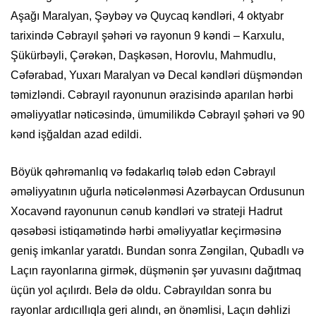
Aşağı Maralyan, Şəybəy və Quycaq kəndləri, 4 oktyabr
tarixində Cəbrayıl şəhəri və rayonun 9 kəndi – Karxulu,
Şükürbəyli, Çərəkən, Daşkəsən, Horovlu, Mahmudlu,
Cəfərabad, Yuxarı Maralyan və Decal kəndləri düşməndən
təmizləndi. Cəbrayıl rayonunun ərazisində aparılan hərbi
əməliyyatlar nəticəsində, ümumilikdə Cəbrayıl şəhəri və 90
kənd işğaldan azad edildi.
Böyük qəhrəmanlıq və fədakarlıq tələb edən Cəbrayıl
əməliyyatının uğurla nəticələnməsi Azərbaycan Ordusunun
Xocavənd rayonunun cənub kəndləri və strateji Hadrut
qəsəbəsi istiqamətində hərbi əməliyyatlar keçirməsinə
geniş imkanlar yaratdı. Bundan sonra Zəngilan, Qubadlı və
Laçın rayonlarına girmək, düşmənin şər yuvasını dağıtmaq
üçün yol açılırdı. Belə də oldu. Cəbrayıldan sonra bu
rayonlar ardıcıllıqla geri alındı, ən önəmlisi, Laçın dəhlizi