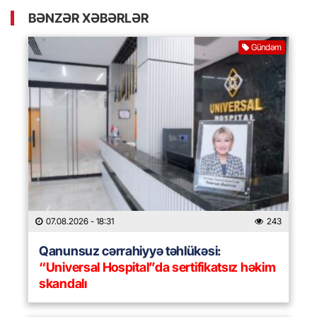
BƏNZƏR XƏBƏRLƏR
Gündəm
07.08.2026
- 18:31
243
Qanunsuz cərrahiyyə təhlükəsi:
“Universal Hospital”da sertifikatsız həkim
skandalı