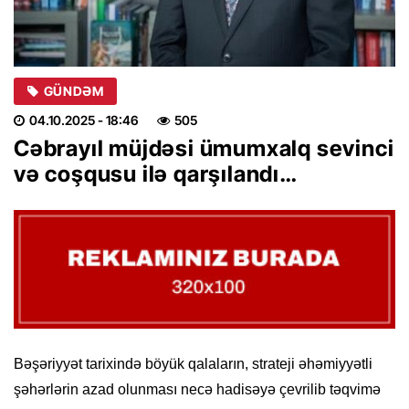
GÜNDƏM
04.10.2025
- 18:46
505
Cəbrayıl müjdəsi ümumxalq sevinci
və coşqusu ilə qarşılandı…
Bəşəriyyət tarixində böyük qalaların, strateji əhəmiyyətli
şəhərlərin azad olunması necə hadisəyə çevrilib təqvimə