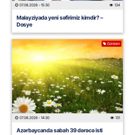
07.08.2026
- 15:30
134
Malayziyada yeni səfirimiz kimdir? –
Dosye
Gündəm
07.08.2026
- 14:30
131
Azərbaycanda sabah 39 dərəcə isti