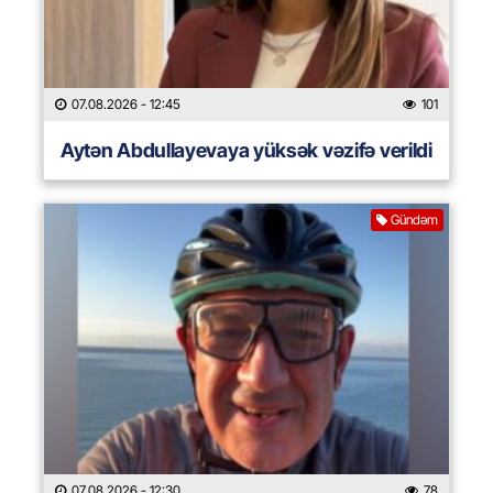
07.08.2026
- 12:45
101
Aytən Abdullayevaya yüksək vəzifə verildi
Gündəm
07.08.2026
- 12:30
78