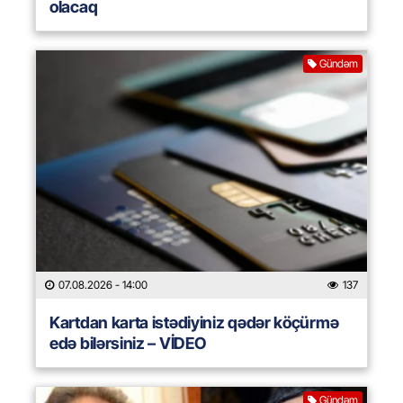
olacaq
Gündəm
07.08.2026
- 14:00
137
Kartdan karta istədiyiniz qədər köçürmə
edə bilərsiniz – VİDEO
Gündəm