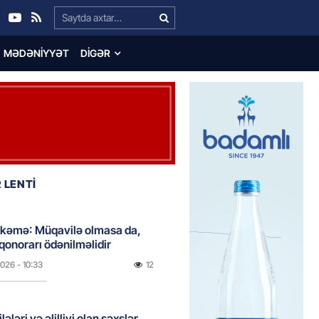
Search…
MƏDƏNIYYƏT
DIGƏR
 LENTİ
hkəmə: Müqavilə olmasa da,
 qonorarı ödənilməlidir
2026
- 10:33
12
lələri və əlilliyi olan şəxslər