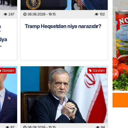
DÜNYA
Kiyev B
247
06.08.2026
- 16:15
102
neft e
06.08.
a
Tramp Heqsetdən niyə narazıdır?
”
GÜNDƏM
tiya
Pezeşki
–
verdi: 
06.08.
Gündəm
Gündəm
REKLAM
Birbank 
edin, n
edin
06.08.
ÖLKƏ
Bu age
təyin 
87
06.08.2026
- 15:15
94