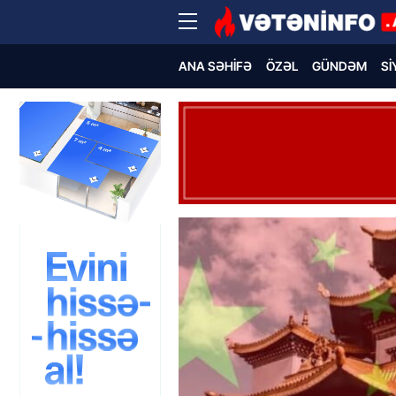
ANA SƏHIFƏ
ÖZƏL
GÜNDƏM
SI