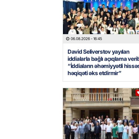
06.08.2026
- 16:45
David Seliverstov yayılan
iddialarla bağlı açıqlama veri
“İddiaların əhəmiyyətli hissə
həqiqəti əks etdirmir”