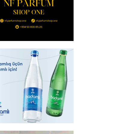
sində “91-lər” və partiya
arı ilə görüş keçirilib –
AR
2026
- 16:17
247
eqsetdən niyə narazıdır?
2026
- 16:15
102
ycanın UNESCO-dakı yeni
ndəsi kimdir? – DOSYE
2026
- 16:00
87
ərimizi pozan 26 nəfər tutuldu
2026
- 15:45
92