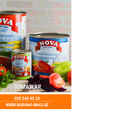
aşqırdıstan və Yaroslavldakı
mal zavodunu vurub
2026
- 15:30
90
an Azərbaycanla bağlı tapşırıq
vali hərəkətə keçdi
2026
- 15:15
94
Star kartını indi sifariş
ağdlaşdırmanı komissiyasız
2026
- 15:07
94
ntlikdə sədr müavinini AZCON
edəcək