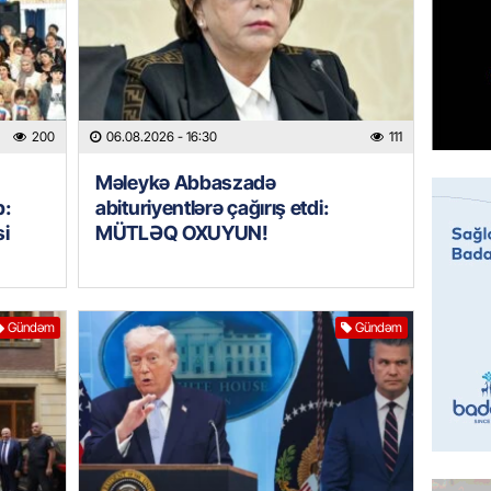
çərçivə
veteranl
FOTOL
06.08.
GÜNDƏM
200
06.08.2026
- 16:30
111
Tramp H
Məleykə Abbaszadə
06.08.
b:
abituriyentlərə çağırış etdi:
si
MÜTLƏQ OXUYUN!
GÜNDƏM
Azərba
nümayə
Gündəm
Gündəm
06.08.
HADISƏ
Sərhədl
06.08.