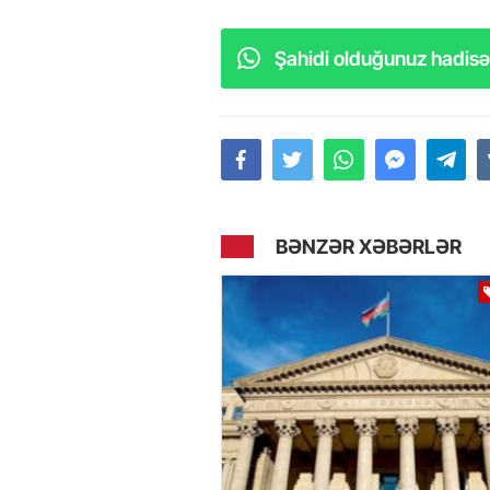
Şahidi olduğunuz hadisəl
BƏNZƏR XƏBƏRLƏR