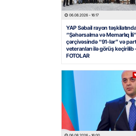
06.08.2026
- 16:17
YAP Səbail rayon təşkilatınd
“Şəhərsalma və Memarlıq İli
çərçivəsində “91-lər” və par
veteranları ilə görüş keçirilib 
FOTOLAR
06.08.2026
- 16:00