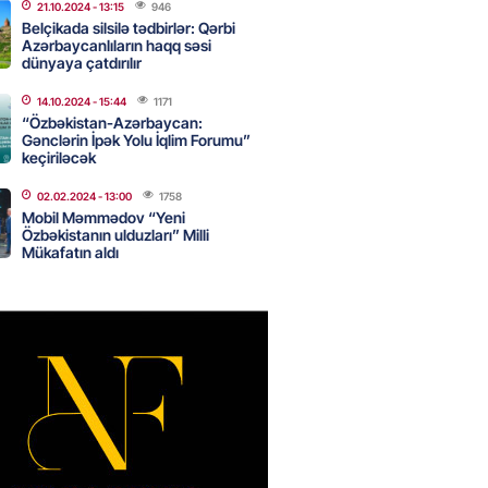
eliverstov yayılan iddialarla
21.10.2024
- 13:15
946
çıqlama verib: “İddiaların
Belçikada silsilə tədbirlər: Qərbi
ətli hissəsi həqiqəti əks
Azərbaycanlıların haqq səsi
dünyaya çatdırılır
r”
2026
- 16:45
200
14.10.2024
- 15:44
1171
“Özbəkistan-Azərbaycan:
Gənclərin İpək Yolu İqlim Forumu”
keçiriləcək
idan Ankarada suriyalı həmkarı
02.02.2024
- 13:00
1758
ani ilə görüşüb
Mobil Məmmədov “Yeni
Özbəkistanın ulduzları” Milli
2026
- 16:45
195
Mükafatın aldı
ə Abbaszadə abituriyentlərə
ş etdi: MÜTLƏQ OXUYUN!
2026
- 16:30
111
ail rayon təşkilatında
alma və Memarlıq İli”