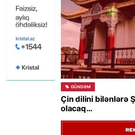
GÜNDƏM
Çin dilini bilənlər
olacaq…