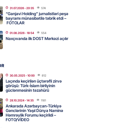
31.07.2026
- 20:35
574
“Ganjavi Holding” jurnalistləri peşə
u”da avtomobillərdən kim pul
bayramı münasibətilə təbrik etdi –
r?
FOTOLAR
2026
- 17:30
102
01.08.2026
- 18:54
554
Naxçıvanda ilk DOST Mərkəzi açılır
təmirdən çıxan məktəbdə nələr
b? – REPORTAJ
OR
2026
- 17:15
122
30.05.2025
- 10:00
812
Laçında keçirilən üçtərəfli zirvə
görüşü: Türk-İslam birliyinin
tin “Şöhrət” ordeni ilə təltif
güclənməsinin təzahürü
Bəxtiyar Aslanbəyli kimdir? –
28.10.2024
- 14:35
1181
Ankarada Azərbaycan-Türkiyə
2026
- 17:00
203
Gənclərinin Yaşıl Dünya Naminə
Həmrəylik Forumu keçirildi –
FOTO/VİDEO