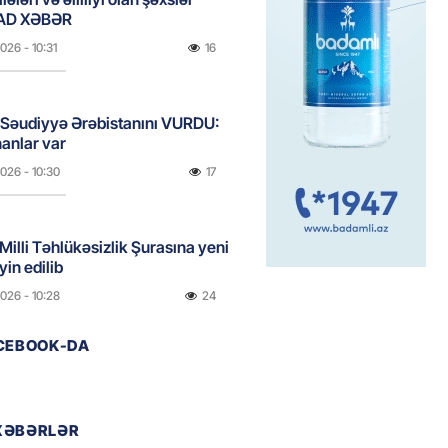
AD XƏBƏR
2026
- 10:31
16
 Səudiyyə Ərəbistanını VURDU:
anlar var
2026
- 10:30
17
 Milli Təhlükəsizlik Şurasına yeni
yin edilib
2026
- 10:28
24
ACEBOOK-DA
, Səudiyyə Ərəbistanı və
n birgə müdafiə sazişi
yacaqlar
XƏBƏRLƏR
2026
- 10:15
32