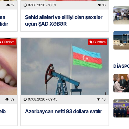
12
07.08.2026
- 10:31
16
SOSIAL
asa
Şəhid ailələri və əlilliyi olan şəxslər
“Koroğl
toplayı
idir
üçün ŞAD XƏBƏR
06.08.
Gündəm
Gündəm
GÜNDƏM
Əsaslı 
dəyişi
DİASP
06.08.
GÜNDƏM
Preziden
etdiyi 
39
07.08.2026
- 09:45
48
DOSYE
06.08.
əlb
Azərbaycan nefti 93 dollara satılır
GÜNDƏM