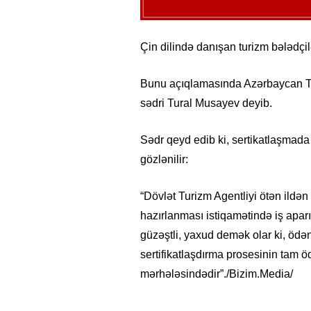
Çin dilində danışan turizm bələdçilə
Bunu açıqlamasında Azərbaycan Tur
sədri Tural Musayev deyib.
Sədr qeyd edib ki, sertikatlaşmada
gözlənilir:
“Dövlət Turizm Agentliyi ötən ildən
hazırlanması istiqamətində iş aparı
güzəştli, yaxud demək olar ki, ödə
sertifikatlaşdırma prosesinin tam
mərhələsindədir”./Bizim.Media/