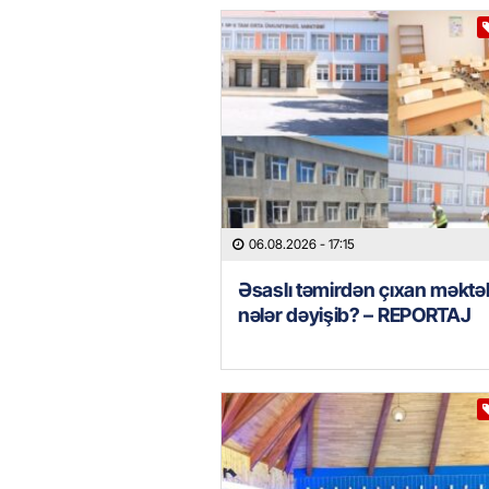
06.08.2026
- 17:15
Əsaslı təmirdən çıxan məkt
nələr dəyişib? – REPORTAJ