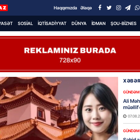
Haqqımızda
Əlaqə
YASƏT
SOSIAL
İQTISADIYYAT
DÜNYA
İDMAN
ŞOU-BIZNES
XƏBƏR
GÜNDƏM
Ali Mə
müəllif
07.08.
GÜNDƏM
Şəhid ai