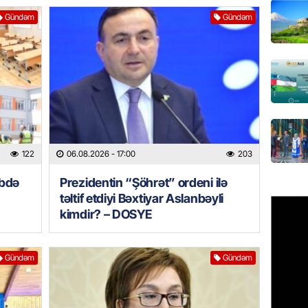
David S
bağlı a
Gündəm
Gündəm
əhəmiyy
etdirmi
06.08.
DÜNYA
Hakan F
əl-Şeyb
06.08.
122
06.08.2026
- 17:00
203
əbdə
Prezidentin “Şöhrət” ordeni ilə
GÜNDƏM
təltif etdiyi Bəxtiyar Aslanbəyli
Məleyk
kimdir? – DOSYE
çağırı
06.08.
Gündəm
Gündəm
GÜNDƏM
YAP Səb
“Şəhərs