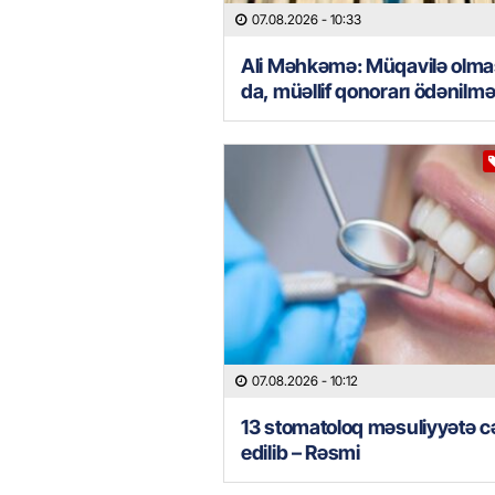
07.08.2026
- 10:33
Ali Məhkəmə: Müqavilə olm
da, müəllif qonorarı ödənilməl
07.08.2026
- 10:12
13 stomatoloq məsuliyyətə c
edilib – Rəsmi