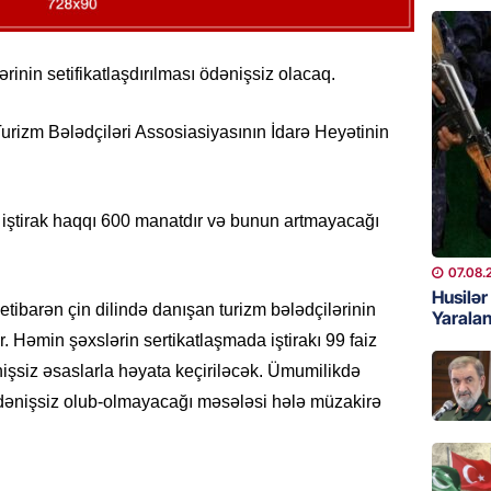
GÜNDƏM
13 stom
rinin setifikatlaşdırılması ödənişsiz olacaq.
Rəsmi
07.08.
izm Bələdçiləri Assosiasiyasının İdarə Heyətinin
MANŞET
Bu ölkə
 iştirak haqqı 600 manatdır və bunun artmayacağı
BAŞLA
07.08.
07.08.
Husilə
 etibarən çin dilində danışan turizm bələdçilərinin
GÜNDƏM
Yaralan
r. Həmin şəxslərin sertikatlaşmada iştirakı 99 faiz
Azərbay
nişsiz əsaslarla həyata keçiriləcək. Ümumilikdə
07.08.
 ödənişsiz olub-olmayacağı məsələsi hələ müzakirə
BANNER
ABŞ Hö
verilmə