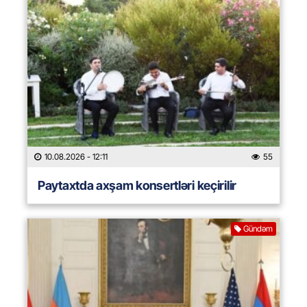
10.08.2026
- 12:11
55
Paytaxtda axşam konsertləri keçirilir
Gündəm