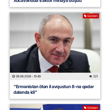
Xocavənddə traktor minaya düşdü
Gündəm
08.08.2026
- 10:49
221
“Ermənistan ötən il avqustun 8-nə qədər
dalanda idi”
Gündəm