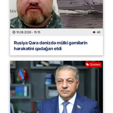
10.08.2026
- 15:15
40
Rusiya Qara dənizdə mülki gəmilərin
hərəkətini qadağan etdi
Gündəm