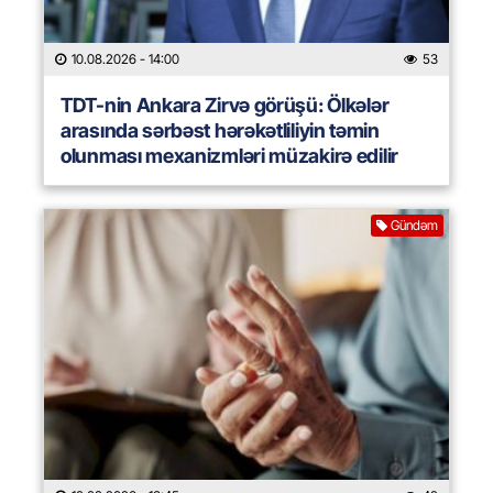
10.08.2026
- 14:00
53
TDT-nin Ankara Zirvə görüşü: Ölkələr
arasında sərbəst hərəkətliliyin təmin
olunması mexanizmləri müzakirə edilir
Gündəm