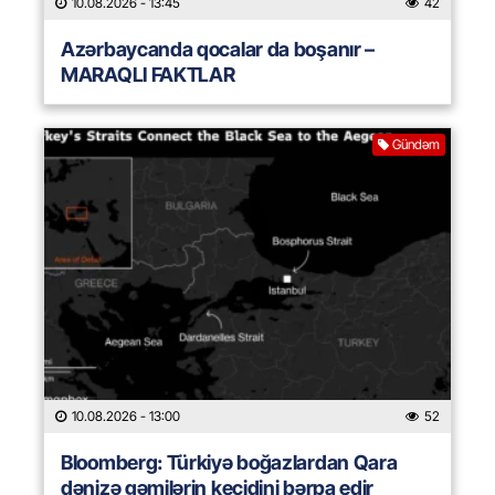
10.08.2026
- 13:45
42
Azərbaycanda qocalar da boşanır –
MARAQLI FAKTLAR
Gündəm
10.08.2026
- 13:00
52
Bloomberg: Türkiyə boğazlardan Qara
dənizə gəmilərin keçidini bərpa edir