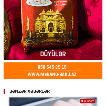
BƏNZƏR XƏBƏRLƏR
Gündəm