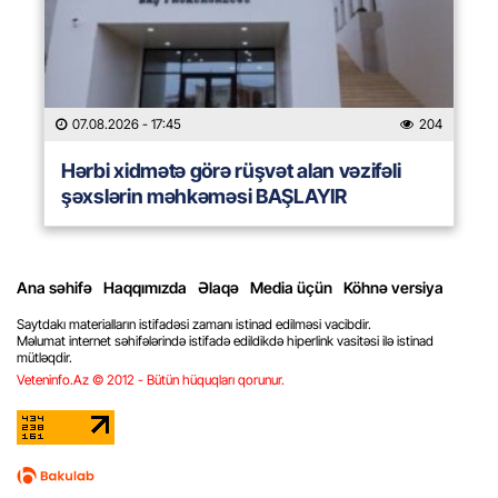
07.08.2026
- 17:45
204
Hərbi xidmətə görə rüşvət alan vəzifəli
şəxslərin məhkəməsi BAŞLAYIR
Ana səhifə
Haqqımızda
Əlaqə
Media üçün
Köhnə versiya
Saytdakı materialların istifadəsi zamanı istinad edilməsi vacibdir.
Məlumat internet səhifələrində istifadə edildikdə hiperlink vasitəsi ilə istinad
mütləqdir.
Veteninfo.Az © 2012 - Bütün hüquqları qorunur.