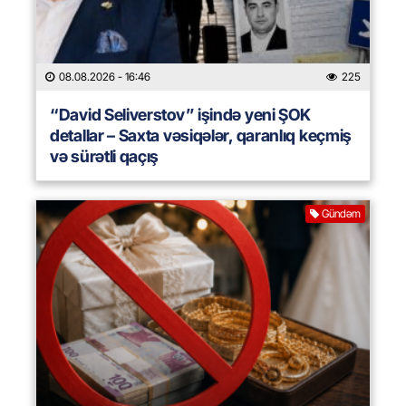
08.08.2026
- 16:46
225
“David Seliverstov” işində yeni ŞOK
detallar – Saxta vəsiqələr, qaranlıq keçmiş
və sürətli qaçış
Gündəm