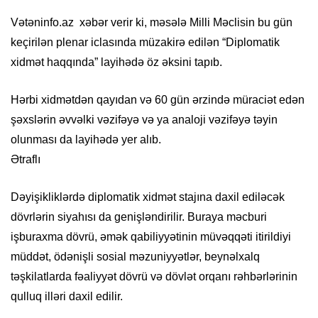
Vətəninfo.az xəbər verir ki, məsələ Milli Məclisin bu gün
keçirilən plenar iclasında müzakirə edilən “Diplomatik
xidmət haqqında” layihədə öz əksini tapıb.
Hərbi xidmətdən qayıdan və 60 gün ərzində müraciət edən
şəxslərin əvvəlki vəzifəyə və ya analoji vəzifəyə təyin
olunması da layihədə yer alıb.
Ətraflı
Dəyişikliklərdə diplomatik xidmət stajına daxil ediləcək
dövrlərin siyahısı da genişləndirilir. Buraya məcburi
işburaxma dövrü, əmək qabiliyyətinin müvəqqəti itirildiyi
müddət, ödənişli sosial məzuniyyətlər, beynəlxalq
təşkilatlarda fəaliyyət dövrü və dövlət orqanı rəhbərlərinin
qulluq illəri daxil edilir.