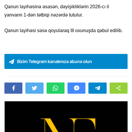
Qanun layihəsinə əsasən, dəyişikliklərin 2026-cı il
yanvarın 1-dən tətbiqi nəzərdə tutulur.
Qanun layihəsi səsə qoyularaq III oxunuşda qəbul edilib.
Bizim Telegram kanalımıza abunə olun