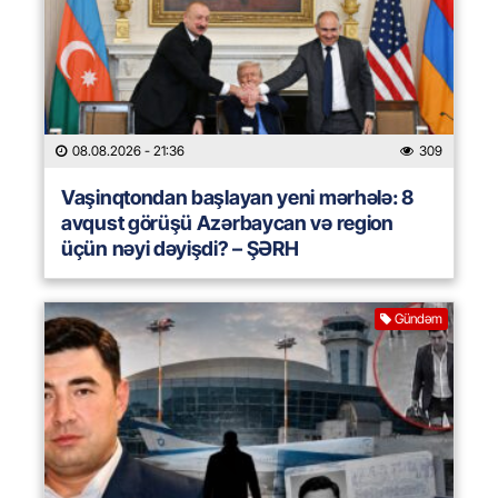
08.08.2026
- 21:36
309
Vaşinqtondan başlayan yeni mərhələ: 8
avqust görüşü Azərbaycan və region
üçün nəyi dəyişdi? – ŞƏRH
Gündəm