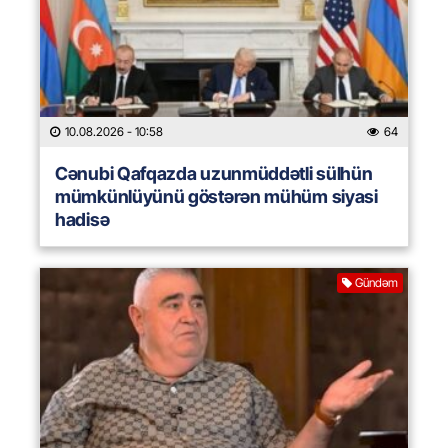
10.08.2026
- 10:58
64
Cənubi Qafqazda uzunmüddətli sülhün
mümkünlüyünü göstərən mühüm siyasi
hadisə
Gündəm