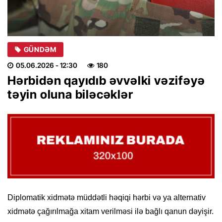
GÜNDƏM
05.06.2026
- 12:30
180
Hərbidən qayıdıb əvvəlki vəzifəyə
təyin oluna biləcəklər
Diplomatik xidmətə müddətli həqiqi hərbi və ya alternativ
xidmətə çağırılmağa xitam verilməsi ilə bağlı qanun dəyişir.