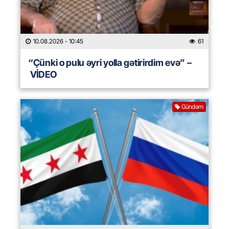
10.08.2026
- 10:45
61
“Çünki o pulu əyri yolla gətirirdim evə” –
VİDEO
Gündəm