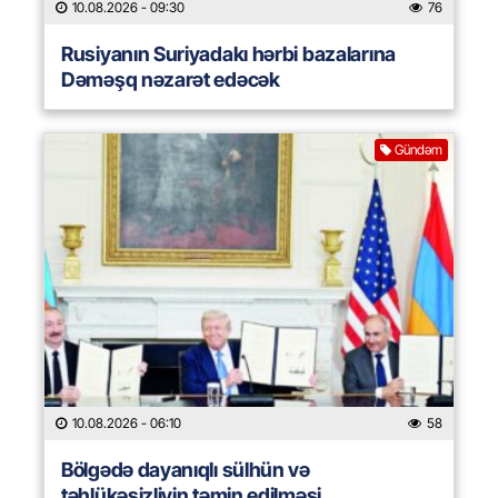
10.08.2026
- 09:30
76
Rusiyanın Suriyadakı hərbi bazalarına
Dəməşq nəzarət edəcək
Gündəm
10.08.2026
- 06:10
58
Bölgədə dayanıqlı sülhün və
təhlükəsizliyin təmin edilməsi