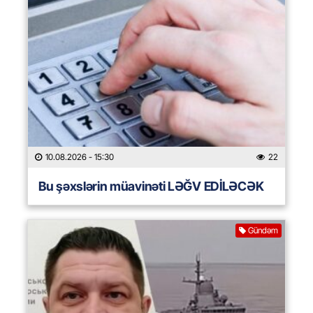
10.08.2026
- 15:30
22
Bu şəxslərin müavinəti LƏĞV EDİLƏCƏK
Gündəm