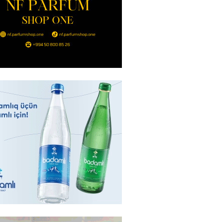
2026
- 15:15
93
Star kartını indi sifariş
ağdlaşdırmanı komissiyasız
2026
- 15:07
94
ntlikdə sədr müavinini AZCON
edəcək
2026
- 15:00
81
ycan Ukraynaya qaz tədarük
 hazırdır – Ceyhun Bayramov
2026
- 14:45
78