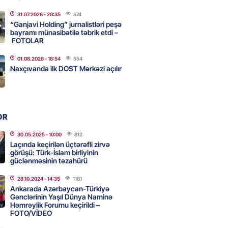
2026
- 16:45
193
31.07.2026
- 20:35
574
“Ganjavi Holding” jurnalistləri peşə
bayramı münasibətilə təbrik etdi –
FOTOLAR
ə Abbaszadə abituriyentlərə
ş etdi: MÜTLƏQ OXUYUN!
01.08.2026
- 18:54
554
Naxçıvanda ilk DOST Mərkəzi açılır
2026
- 16:30
109
ail rayon təşkilatında
OR
alma və Memarlıq İli”
sində “91-lər” və partiya
30.05.2025
- 10:00
812
arı ilə görüş keçirilib –
Laçında keçirilən üçtərəfli zirvə
görüşü: Türk-İslam birliyinin
AR
güclənməsinin təzahürü
2026
- 16:17
244
28.10.2024
- 14:35
1181
Ankarada Azərbaycan-Türkiyə
Gənclərinin Yaşıl Dünya Naminə
Həmrəylik Forumu keçirildi –
eqsetdən niyə narazıdır?
FOTO/VİDEO
2026
- 16:15
100