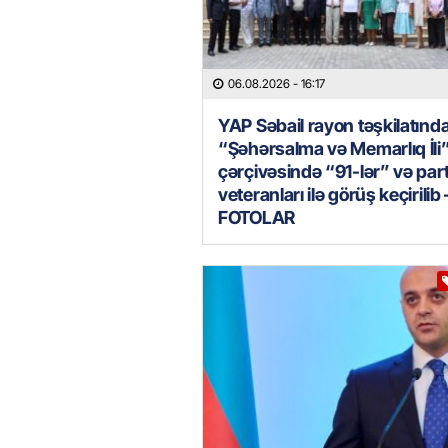
06.08.2026
- 16:17
YAP Səbail rayon təşkilatınd
“Şəhərsalma və Memarlıq İli
çərçivəsində “91-lər” və par
veteranları ilə görüş keçirilib 
FOTOLAR