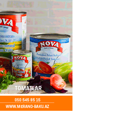
nt Əliyev 2 diplomatı geri çağırdı
2026
- 14:30
84
stin dənizdə batan qardaşı tələbə
2026
- 14:15
84
anın əmlakı müsadirə EDİLDİ
2026
- 14:00
84
a zibil qutusuna atılan 1 milyon
lotereya bileti iki günlük
dan sonra tapılıb
2026
- 13:45
74