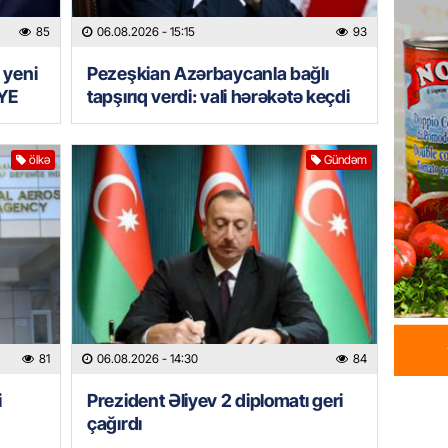
GÜNDƏM
85
06.08.2026
- 15:15
93
Prezide
06.08.
 yeni
Pezeşkian Azərbaycanla bağlı
YE
tapşırıq verdi: vali hərəkətə keçdi
GÜNDƏM
Jurnali
imiş
ölkə
Gündəm
06.08.
MANŞET
Sarkisy
06.08.
MANŞET
81
06.08.2026
- 14:30
84
İtaliyad
avroluq 
i
Prezident Əliyev 2 diplomatı geri
axtarış
çağırdı
06.08.