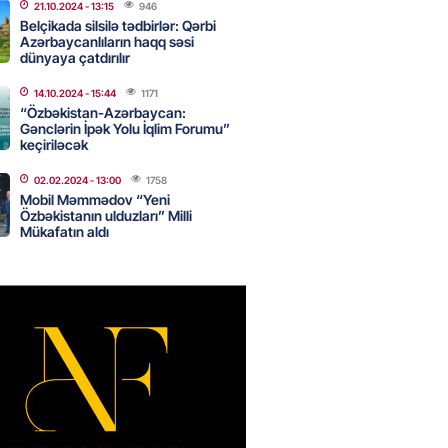
21.10.2024
- 13:15
946
Belçikada silsilə tədbirlər: Qərbi
Azərbaycanlıların haqq səsi
dünyaya çatdırılır
ycanın UNESCO-dakı yeni
ndəsi kimdir? – DOSYE
14.10.2024
- 15:44
1171
2026
“Özbəkistan-Azərbaycan:
- 16:00
85
Gənclərin İpək Yolu İqlim Forumu”
keçiriləcək
02.02.2024
- 13:00
1758
ərimizi pozan 26 nəfər tutuldu
Mobil Məmmədov “Yeni
Özbəkistanın ulduzları” Milli
2026
- 15:45
90
Mükafatın aldı
aşqırdıstan və Yaroslavldakı
mal zavodunu vurub
2026
- 15:30
89
an Azərbaycanla bağlı tapşırıq
vali hərəkətə keçdi