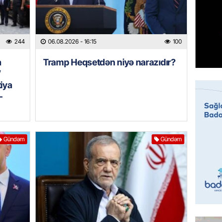
06.08.
REKLAM
244
06.08.2026
- 16:15
100
Birbank 
edin, n
a
Tramp Heqsetdən niyə narazıdır?
edin
”
06.08.
tiya
–
ÖLKƏ
Bu age
təyin 
Gündəm
Gündəm
06.08.
MANŞET
Azərba
etməyə
06.08.