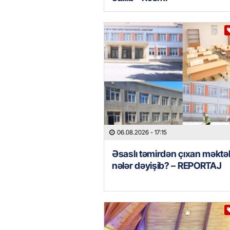
06.08.2026
- 17:15
Əsaslı təmirdən çıxan məkt
nələr dəyişib? – REPORTAJ