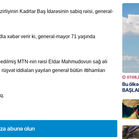
“Kartla
irliyinin Kadrlar Baş İdarəsinin sabiq rəisi, general-
qanuns
SƏRT 
06.08.
dla xəbər verir ki, general-mayor 71 yaşında
MANŞET
100 mil
“Turan 
 edilmiş MTN-nin rəisi Eldar Mahmudovun sağ əli
rəhbəri
 rüşvət iddiaları yayılan general bütün ittihamları
06.08.
07.08.
Bu ölkə
SOSIAL
BAŞLA
q.
“Koroğl
toplayı
06.08.
GÜNDƏM
ıza abunə olun
Əsaslı 