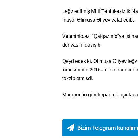
Ləğv edilmiş Milli Təhlükəsizlik Naz
mayor Əlimusa Əliyev vəfat edib.
Vətəninfo.az “Qafqazinfo”ya istina
dünyasını dəyişib.
Qeyd edək ki, Əlimusa Əliyev ləğv
kimi tanınıb. 2016-cı ildə barəsində
təkzib etmişdi.
Mərhum bu gün torpağa tapşırılaca
Bizim Telegram kanalım