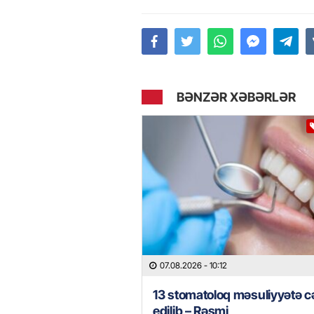
BƏNZƏR XƏBƏRLƏR
07.08.2026
- 10:12
13 stomatoloq məsuliyyətə c
edilib – Rəsmi