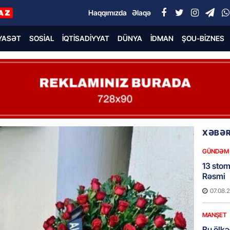
Haqqımızda
Əlaqə
YASƏT
SOSIAL
İQTISADIYYAT
DÜNYA
İDMAN
ŞOU-BIZNES
XƏBƏR
GÜNDƏM
13 stom
Rəsmi
07.08.
MANŞET
Bu ölkə