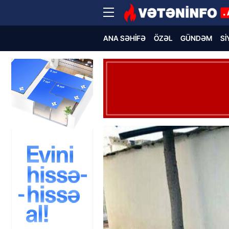
ANA SƏHIFƏ
ÖZƏL
GÜNDƏM
SI