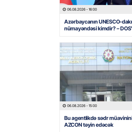
06.08.2026
- 16:00
Azərbaycanın UNESCO-dakı
nümayəndəsi kimdir? – DOS
06.08.2026
- 15:00
Bu agentlikdə sədr müavinin
AZCON təyin edəcək