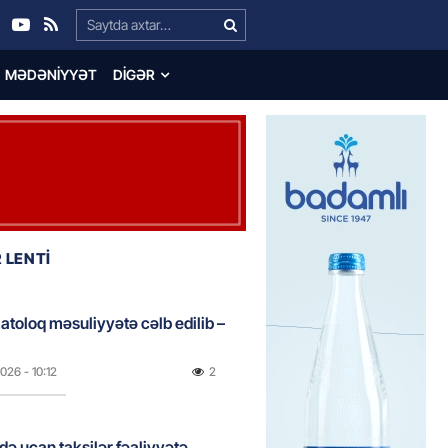
Search…
MƏDƏNIYYƏT
DIGƏR
 LENTİ
atoloq məsuliyyətə cəlb edilib –
2026
- 10:12
2
də uçan taksilər fəaliyyətə