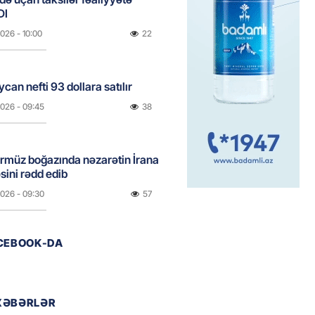
DI
2026
- 10:00
22
can nefti 93 dollara satılır
2026
- 09:45
38
rmüz boğazında nəzarətin İrana
sini rədd edib
2026
- 09:30
57
ACEBOOK-DA
n şok açıqlama: Qara və Azov
də 120 min delfin məhv olub
2026
- 18:19
258
XƏBƏRLƏR