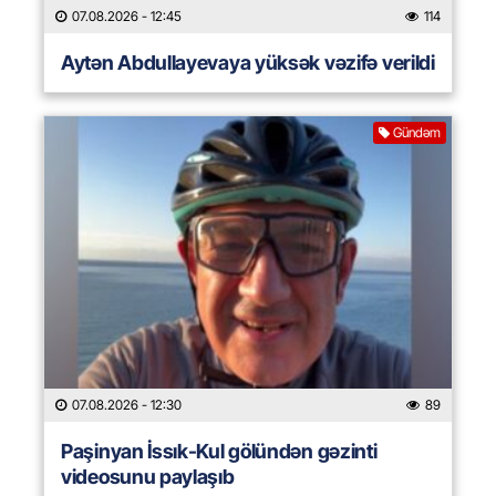
07.08.2026
- 12:45
114
Aytən Abdullayevaya yüksək vəzifə verildi
Gündəm
07.08.2026
- 12:30
89
Paşinyan İssık-Kul gölündən gəzinti
videosunu paylaşıb