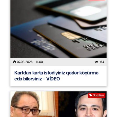
07.08.2026
- 14:00
164
Kartdan karta istədiyiniz qədər köçürmə
edə bilərsiniz – VİDEO
Gündəm