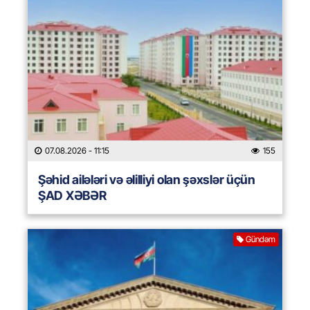
07.08.2026
- 11:15
155
Şəhid ailələri və əlilliyi olan şəxslər üçün
ŞAD XƏBƏR
Gündəm