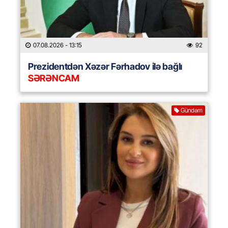
07.08.2026
- 13:15
92
Prezidentdən Xəzər Fərhadov ilə bağlı
SƏRƏNCAM
Gündəm