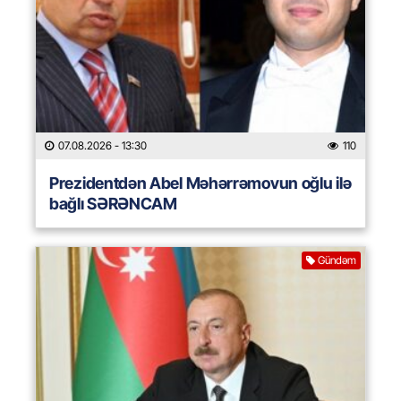
07.08.2026
- 13:30
110
Prezidentdən Abel Məhərrəmovun oğlu ilə
bağlı SƏRƏNCAM
Gündəm