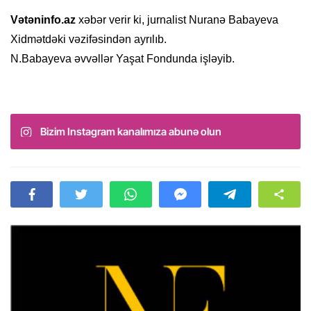
Vətəninfo.az
xəbər verir ki, jurnalist Nuranə Babayeva
Xidmətdəki vəzifəsindən ayrılıb.
N.Babayeva əvvəllər Yaşat Fondunda işləyib.
Bizim Instagram kanalımıza abunə olun