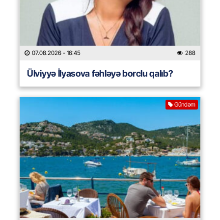
07.08.2026
- 16:45
288
Ülviyyə İlyasova fəhləyə borclu qalıb?
Gündəm