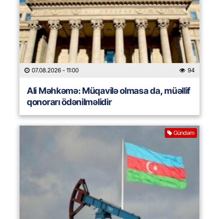
07.08.2026
- 11:00
94
Ali Məhkəmə: Müqavilə olmasa da, müəllif
qonorarı ödənilməlidir
Gündəm