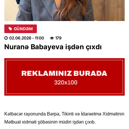
GÜNDƏM
02.06.2026
- 11:00
179
Nuranə Babayeva işdən çıxdı
Kəlbəcər rayonunda Bərpa, Tikinti və İdarəetmə Xidmətinin
Mətbuat xidməti şöbəsinin müdiri işdən çıxıb.