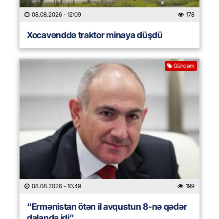
08.08.2026
- 12:09
178
Xocavənddə traktor minaya düşdü
Gündəm
08.08.2026
- 10:49
199
“Ermənistan ötən il avqustun 8-nə qədər
dalanda idi”