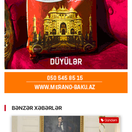
BƏNZƏR XƏBƏRLƏR
Gündəm