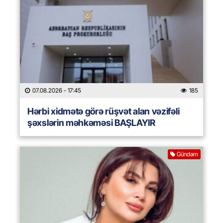
07.08.2026
- 17:45
185
Hərbi xidmətə görə rüşvət alan vəzifəli
şəxslərin məhkəməsi BAŞLAYIR
Gündəm