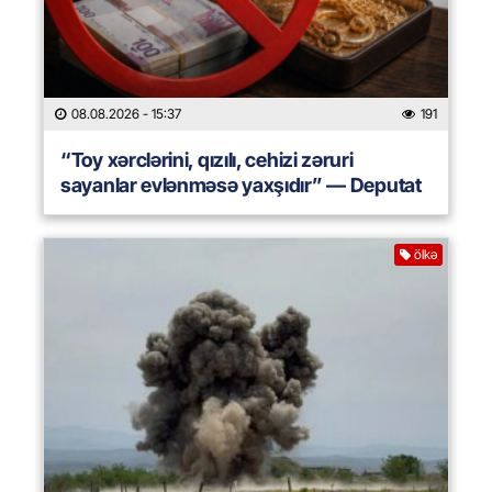
08.08.2026
- 15:37
191
“Toy xərclərini, qızılı, cehizi zəruri
sayanlar evlənməsə yaxşıdır” — Deputat
ölkə