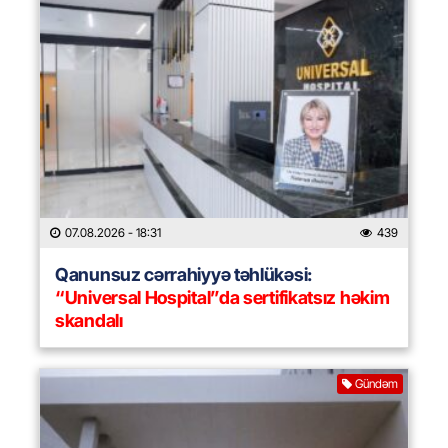
07.08.2026
- 18:31
439
Qanunsuz cərrahiyyə təhlükəsi:
“Universal Hospital”da sertifikatsız həkim
skandalı
Gündəm