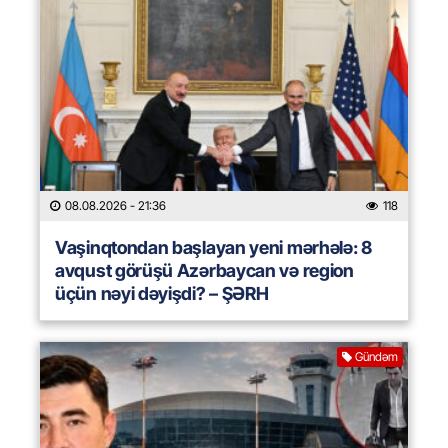
08.08.2026
- 21:36
118
Vaşinqtondan başlayan yeni mərhələ: 8
avqust görüşü Azərbaycan və region
üçün nəyi dəyişdi? – ŞƏRH
Gündəm