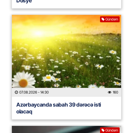
Dosye
Gündəm
07.08.2026
- 14:30
160
Azərbaycanda sabah 39 dərəcə isti
olacaq
Gündəm