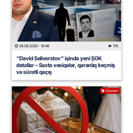
08.08.2026
- 16:46
176
“David Seliverstov” işində yeni ŞOK
detallar – Saxta vəsiqələr, qaranlıq keçmiş
və sürətli qaçış
Gündəm