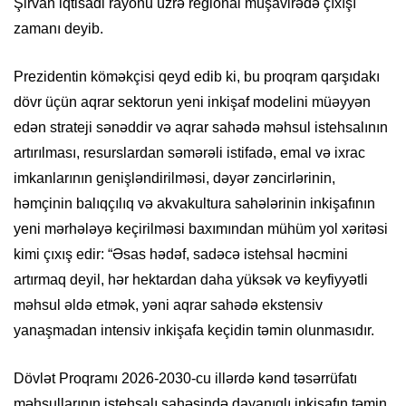
Şirvan iqtisadi rayonu üzrə regional müşavirədə çıxışı
zamanı deyib.
Prezidentin köməkçisi qeyd edib ki, bu proqram qarşıdakı
dövr üçün aqrar sektorun yeni inkişaf modelini müəyyən
edən strateji sənəddir və aqrar sahədə məhsul istehsalının
artırılması, resurslardan səmərəli istifadə, emal və ixrac
imkanlarının genişləndirilməsi, dəyər zəncirlərinin,
həmçinin balıqçılıq və akvakultura sahələrinin inkişafının
yeni mərhələyə keçirilməsi baxımından mühüm yol xəritəsi
kimi çıxış edir: “Əsas hədəf, sadəcə istehsal həcmini
artırmaq deyil, hər hektardan daha yüksək və keyfiyyətli
məhsul əldə etmək, yəni aqrar sahədə ekstensiv
yanaşmadan intensiv inkişafa keçidin təmin olunmasıdır.
Dövlət Proqramı 2026-2030-cu illərdə kənd təsərrüfatı
məhsullarının istehsalı sahəsində dayanıqlı inkişafın təmin