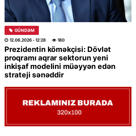
GÜNDƏM
12.06.2026
- 12:28
180
Prezidentin köməkçisi: Dövlət
proqramı aqrar sektorun yeni
inkişaf modelini müəyyən edən
strateji sənəddir