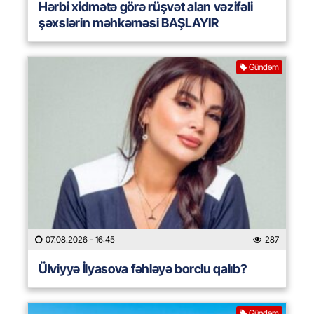
Hərbi xidmətə görə rüşvət alan vəzifəli
şəxslərin məhkəməsi BAŞLAYIR
Gündəm
07.08.2026
- 16:45
287
Ülviyyə İlyasova fəhləyə borclu qalıb?
Gündəm