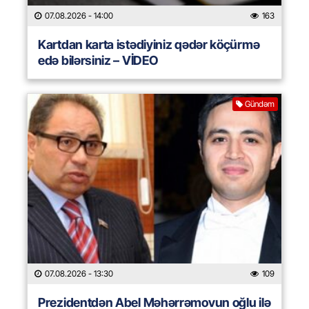
07.08.2026
- 14:00
163
Kartdan karta istədiyiniz qədər köçürmə
edə bilərsiniz – VİDEO
Gündəm
07.08.2026
- 13:30
109
Prezidentdən Abel Məhərrəmovun oğlu ilə