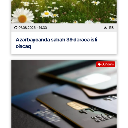
07.08.2026
- 14:30
158
Azərbaycanda sabah 39 dərəcə isti
olacaq
Gündəm