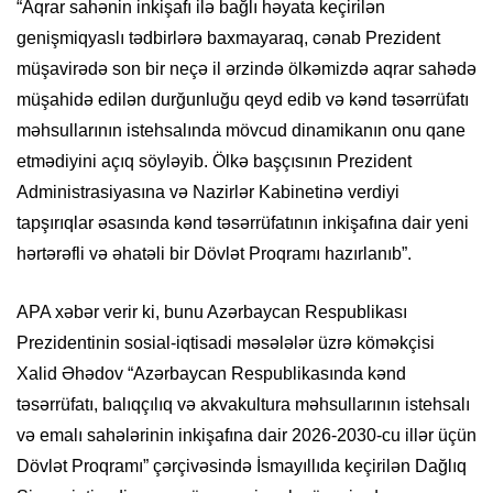
“Aqrar sahənin inkişafı ilə bağlı həyata keçirilən
genişmiqyaslı tədbirlərə baxmayaraq, cənab Prezident
müşavirədə son bir neçə il ərzində ölkəmizdə aqrar sahədə
müşahidə edilən durğunluğu qeyd edib və kənd təsərrüfatı
məhsullarının istehsalında mövcud dinamikanın onu qane
etmədiyini açıq söyləyib. Ölkə başçısının Prezident
Administrasiyasına və Nazirlər Kabinetinə verdiyi
tapşırıqlar əsasında kənd təsərrüfatının inkişafına dair yeni
hərtərəfli və əhatəli bir Dövlət Proqramı hazırlanıb”.
APA xəbər verir ki, bunu Azərbaycan Respublikası
Prezidentinin sosial-iqtisadi məsələlər üzrə köməkçisi
Xalid Əhədov “Azərbaycan Respublikasında kənd
təsərrüfatı, balıqçılıq və akvakultura məhsullarının istehsalı
və emalı sahələrinin inkişafına dair 2026-2030-cu illər üçün
Dövlət Proqramı” çərçivəsində İsmayıllıda keçirilən Dağlıq