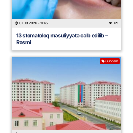
07.08.2026
- 11:45
121
13 stomatoloq məsuliyyətə cəlb edilib –
Rəsmi
Gündəm