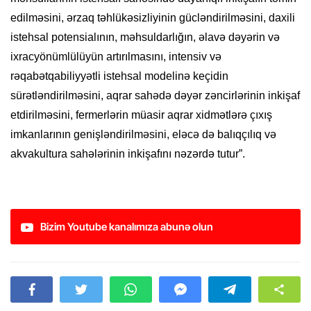
edilməsini, ərzaq təhlükəsizliyinin gücləndirilməsini, daxili
istehsal potensialının, məhsuldarlığın, əlavə dəyərin və
ixracyönümlülüyün artırılmasını, intensiv və
rəqabətqabiliyyətli istehsal modelinə keçidin
sürətləndirilməsini, aqrar sahədə dəyər zəncirlərinin inkişaf
etdirilməsini, fermerlərin müasir aqrar xidmətlərə çıxış
imkanlarının genişləndirilməsini, eləcə də balıqçılıq və
akvakultura sahələrinin inkişafını nəzərdə tutur”.
Bizim Youtube kanalımıza abunə olun