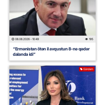
08.08.2026
- 10:49
195
“Ermənistan ötən il avqustun 8-nə qədər
dalanda idi”
Gündəm