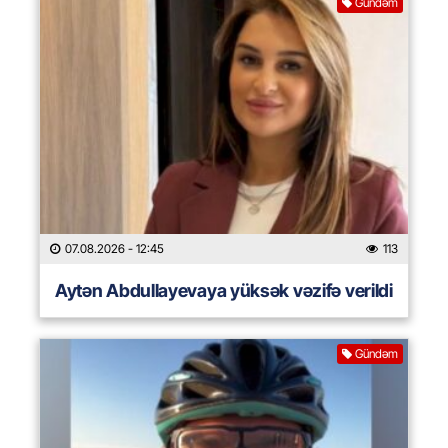
Gündəm
07.08.2026
- 12:45
113
Aytən Abdullayevaya yüksək vəzifə verildi
Gündəm