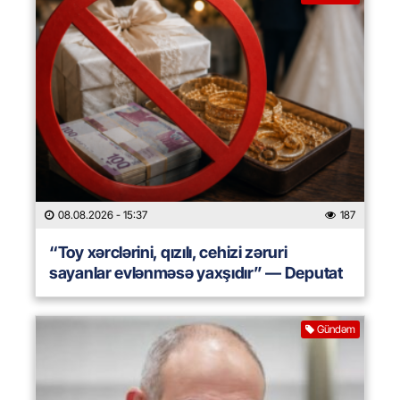
08.08.2026
- 15:37
187
“Toy xərclərini, qızılı, cehizi zəruri
sayanlar evlənməsə yaxşıdır” — Deputat
Gündəm