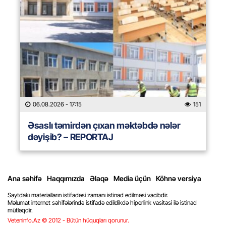
06.08.2026
- 17:15
151
Əsaslı təmirdən çıxan məktəbdə nələr
dəyişib? – REPORTAJ
Ana səhifə
Haqqımızda
Əlaqə
Media üçün
Köhnə versiya
Saytdakı materialların istifadəsi zamanı istinad edilməsi vacibdir.
Məlumat internet səhifələrində istifadə edildikdə hiperlink vasitəsi ilə istinad
mütləqdir.
Veteninfo.Az © 2012 - Bütün hüquqları qorunur.