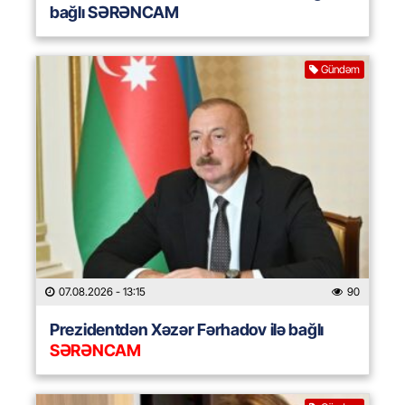
bağlı SƏRƏNCAM
Gündəm
07.08.2026
- 13:15
90
Prezidentdən Xəzər Fərhadov ilə bağlı
SƏRƏNCAM