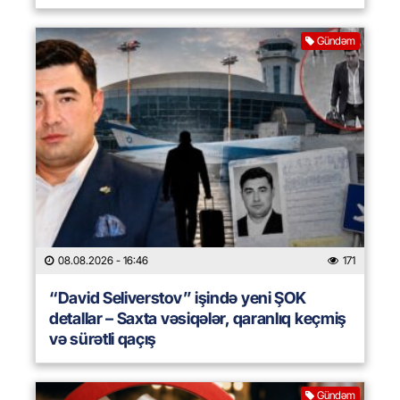
Gündəm
08.08.2026
- 16:46
171
“David Seliverstov” işində yeni ŞOK
detallar – Saxta vəsiqələr, qaranlıq keçmiş
və sürətli qaçış
Gündəm