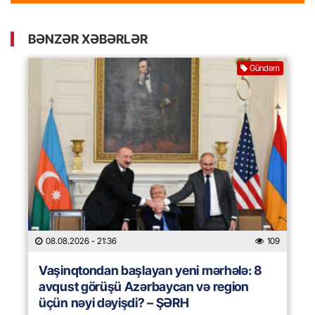
BƏNZƏR XƏBƏRLƏR
Gündəm
08.08.2026
- 21:36
109
Vaşinqtondan başlayan yeni mərhələ: 8
avqust görüşü Azərbaycan və region
üçün nəyi dəyişdi? – ŞƏRH