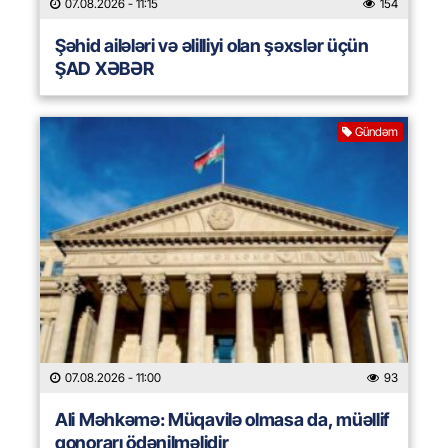
07.08.2026
- 11:15
154
Şəhid ailələri və əlilliyi olan şəxslər üçün
ŞAD XƏBƏR
Gündəm
07.08.2026
- 11:00
93
Ali Məhkəmə: Müqavilə olmasa da, müəllif
qonorarı ödənilməlidir