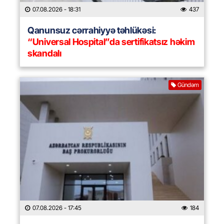
07.08.2026
- 18:31
437
Qanunsuz cərrahiyyə təhlükəsi:
“Universal Hospital”da sertifikatsız həkim
skandalı
Gündəm
07.08.2026
- 17:45
184