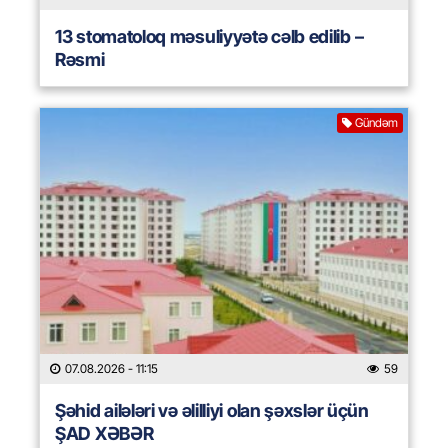
13 stomatoloq məsuliyyətə cəlb edilib –
Rəsmi
Gündəm
07.08.2026
- 11:15
59
Şəhid ailələri və əlilliyi olan şəxslər üçün
ŞAD XƏBƏR