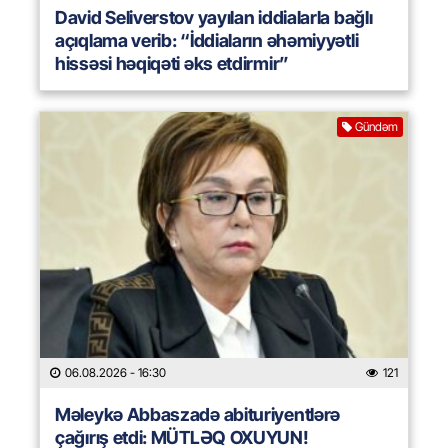
David Seliverstov yayılan iddialarla bağlı
açıqlama verib: “İddiaların əhəmiyyətli
hissəsi həqiqəti əks etdirmir”
Gündəm
06.08.2026
- 16:30
121
Məleykə Abbaszadə abituriyentlərə
çağırış etdi: MÜTLƏQ OXUYUN!