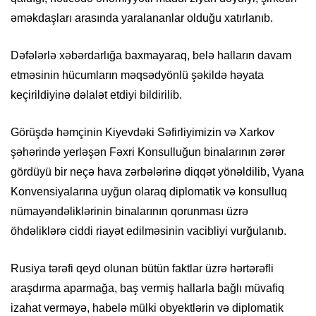
əməkdaşları arasında yaralananlar olduğu xatırlanıb.
Dəfələrlə xəbərdarlığa baxmayaraq, belə halların davam
etməsinin hücumların məqsədyönlü şəkildə həyata
keçirildiyinə dəlalət etdiyi bildirilib.
Görüşdə həmçinin Kiyevdəki Səfirliyimizin və Xarkov
şəhərində yerləşən Fəxri Konsulluğun binalarının zərər
gördüyü bir neçə hava zərbələrinə diqqət yönəldilib, Vyana
Konvensiyalarına uyğun olaraq diplomatik və konsulluq
nümayəndəliklərinin binalarının qorunması üzrə
öhdəliklərə ciddi riayət edilməsinin vacibliyi vurğulanıb.
Rusiya tərəfi qeyd olunan bütün faktlar üzrə hərtərəfli
araşdırma aparmağa, baş vermiş hallarla bağlı müvafiq
izahat verməyə, habelə mülki obyektlərin və diplomatik