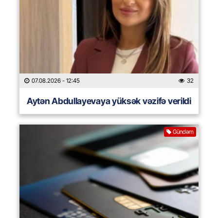
07.08.2026
- 12:45
32
Aytən Abdullayevaya yüksək vəzifə verildi
Gündəm