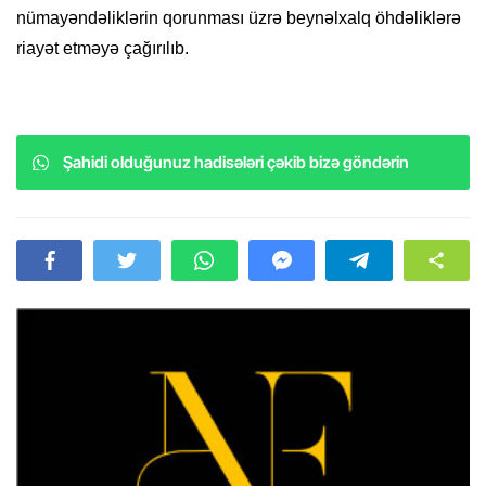
nümayəndəliklərin qorunması üzrə beynəlxalq öhdəliklərə
riayət etməyə çağırılıb.
Şahidi olduğunuz hadisələri çəkib bizə göndərin