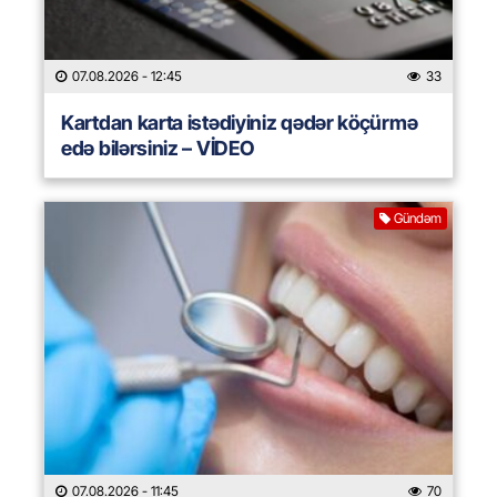
07.08.2026
- 12:45
33
Kartdan karta istədiyiniz qədər köçürmə
edə bilərsiniz – VİDEO
Gündəm
07.08.2026
- 11:45
70