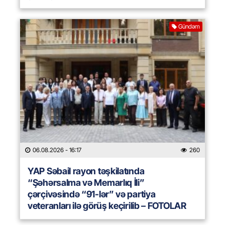
Gündəm
06.08.2026
- 16:17
260
YAP Səbail rayon təşkilatında
“Şəhərsalma və Memarlıq İli”
çərçivəsində “91-lər” və partiya
veteranları ilə görüş keçirilib – FOTOLAR