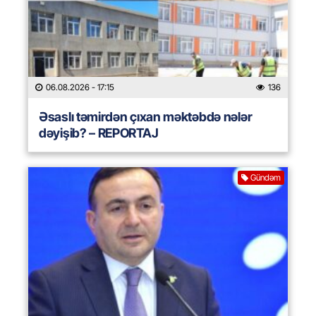
06.08.2026
- 17:15
136
Əsaslı təmirdən çıxan məktəbdə nələr
dəyişib? – REPORTAJ
Gündəm