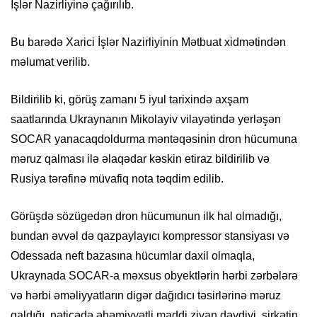
İşlər Nazirliyinə çağırılıb.
Bu barədə Xarici İşlər Nazirliyinin Mətbuat xidmətindən
məlumat verilib.
Bildirilib ki, görüş zamanı 5 iyul tarixində axşam
saatlarında Ukraynanın Mikolayiv vilayətində yerləşən
SOCAR yanacaqdoldurma məntəqəsinin dron hücumuna
məruz qalması ilə əlaqədar kəskin etiraz bildirilib və
Rusiya tərəfinə müvafiq nota təqdim edilib.
Görüşdə sözügedən dron hücumunun ilk hal olmadığı,
bundan əvvəl də qazpaylayıcı kompressor stansiyası və
Odessada neft bazasına hücumlar daxil olmaqla,
Ukraynada SOCAR-a məxsus obyektlərin hərbi zərbələrə
və hərbi əməliyyatların digər dağıdıcı təsirlərinə məruz
qaldığı, nəticədə əhəmiyyətli maddi ziyan dəydiyi, şirkətin