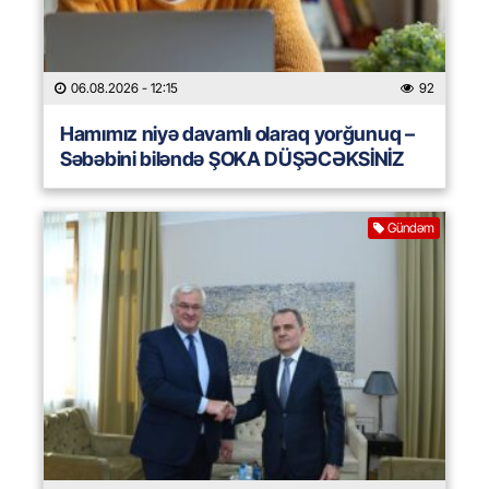
06.08.2026
- 12:15
92
Hamımız niyə davamlı olaraq yorğunuq –
Səbəbini biləndə ŞOKA DÜŞƏCƏKSİNİZ
Gündəm