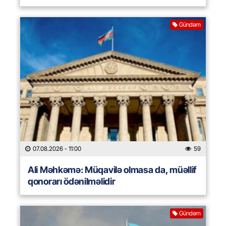
Gündəm
07.08.2026
- 11:00
59
Ali Məhkəmə: Müqavilə olmasa da, müəllif
qonorarı ödənilməlidir
Gündəm