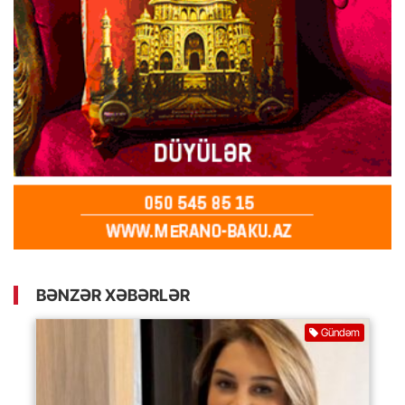
BƏNZƏR XƏBƏRLƏR
Gündəm