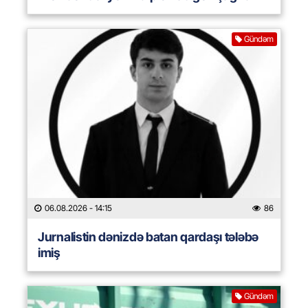
Gündəm
06.08.2026
- 14:15
86
Jurnalistin dənizdə batan qardaşı tələbə
imiş
Gündəm