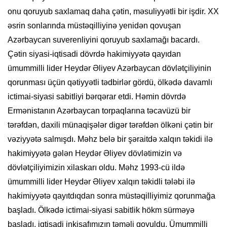
onu qoruyub saxlamaq daha çətin, məsuliyyətli bir işdir. XX
əsrin sonlarında müstəqilliyinə yenidən qovuşan
Azərbaycan suverenliyini qoruyub saxlamağı bacardı.
Çətin siyasi-iqtisadi dövrdə hakimiyyətə qayıdan
ümummilli lider Heydər Əliyev Azərbaycan dövlətçiliyinin
qorunması üçün qətiyyətli tədbirlər gördü, ölkədə davamlı
ictimai-siyasi sabitliyi bərqərar etdi. Həmin dövrdə
Ermənistanın Azərbaycan torpaqlarına təcavüzü bir
tərəfdən, daxili münaqişələr digər tərəfdən ölkəni çətin bir
vəziyyətə salmışdı. Məhz belə bir şəraitdə xalqın təkidi ilə
hakimiyyətə gələn Heydər Əliyev dövlətimizin və
dövlətçiliyimizin xilaskarı oldu. Məhz 1993-cü ildə
ümummilli lider Heydər Əliyev xalqın təkidli tələbi ilə
hakimiyyətə qayıtdıqdan sonra müstəqilliyimiz qorunmağa
başladı. Ölkədə ictimai-siyasi sabitlik hökm sürməyə
başladı, iqtisadi inkişafımızın təməli qoyuldu. Ümummilli