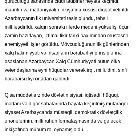
quruculuğu sahəsində ciddi tədbirlər həyata keçirildi,
maarifin və mədəniyyətin inkişafına xüsusi diqqət yetirildi.
Azərbaycanın ilk universiteti təsis olundu, təhsil
milliləşdirildi, xalqın sonrakı illərdə mədəni yüksəlişi üçün
zəmin hazırlayan, ictimai fikir tarixi baxımından müstəsna
əhəmiyyətli işlər görüldü. Mövcudluğunun ilk günlərindən
xalq hakimiyyəti və insanların bərabərliyi prinsiplərinə
əsaslanan Azərbaycan Xalq Cümhuriyyəti bütün ölkə
vətəndaşlarına eyni hüquqlar verərək irqi, milli, dini, sinfi
bərabərsizliyi ortadan qaldırdı.
Qısa müddət ərzində dövlətin siyasi, iqtisadi, hüquqi,
mədəni və digər sahələrində həyata keçirilmiş mütərəqqi
siyasət Azərbaycanda müstəqil, demokratik dövlətçilik
ənənələrinin, milli ruhun formalaşmasında və gələcək
inkişafında mühüm rol oynamış oldu.