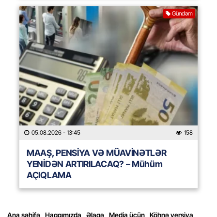
Gündəm
05.08.2026
- 13:45
158
MAAŞ, PENSİYA VƏ MÜAVİNƏTLƏR
YENİDƏN ARTIRILACAQ? – Mühüm
AÇIQLAMA
Ana səhifə
Haqqımızda
Əlaqə
Media üçün
Köhnə versiya