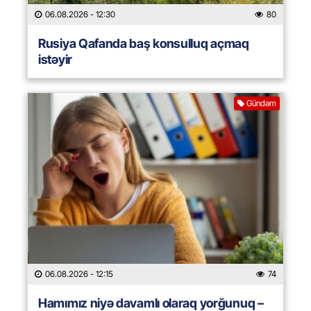
06.08.2026
- 12:30
80
Rusiya Qafanda baş konsulluq açmaq
istəyir
Gündəm
06.08.2026
- 12:15
74
Hamımız niyə davamlı olaraq yorğunuq –