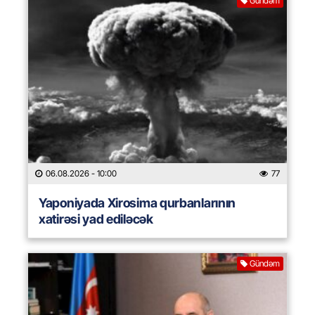
Gündəm
06.08.2026
- 10:00
77
Yaponiyada Xirosima qurbanlarının
xatirəsi yad ediləcək
Gündəm