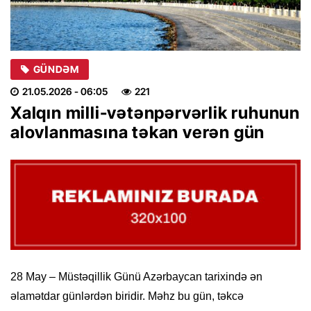
GÜNDƏM
21.05.2026
- 06:05
221
Xalqın milli-vətənpərvərlik ruhunun
alovlanmasına təkan verən gün
28 May – Müstəqillik Günü Azərbaycan tarixində ən
əlamətdar günlərdən biridir. Məhz bu gün, təkcə