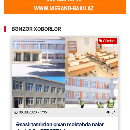
BƏNZƏR XƏBƏRLƏR
Gündəm
06.08.2026
- 17:15
54
Əsaslı təmirdən çıxan məktəbdə nələr