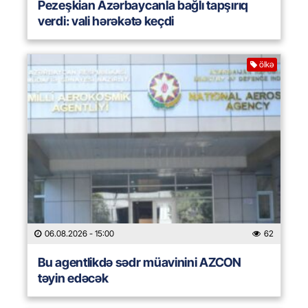
Pezeşkian Azərbaycanla bağlı tapşırıq
verdi: vali hərəkətə keçdi
ölkə
06.08.2026
- 15:00
62
Bu agentlikdə sədr müavinini AZCON
təyin edəcək