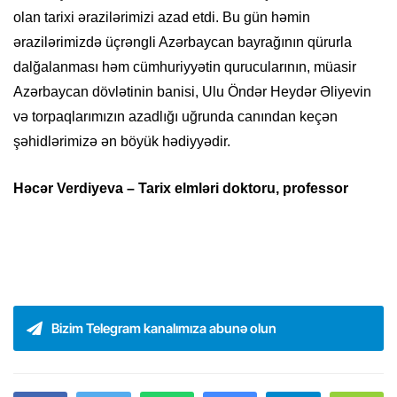
olan tarixi ərazilərimizi azad etdi. Bu gün həmin
ərazilərimizdə üçrəngli Azərbaycan bayrağının qürurla
dalğalanması həm cümhuriyyətin qurucularının, müasir
Azərbaycan dövlətinin banisi, Ulu Öndər Heydər Əliyevin
və torpaqlarımızın azadlığı uğrunda canından keçən
şəhidlərimizə ən böyük hədiyyədir.
Həcər Verdiyeva – Tarix elmləri doktoru, professor
Bizim Telegram kanalımıza abunə olun