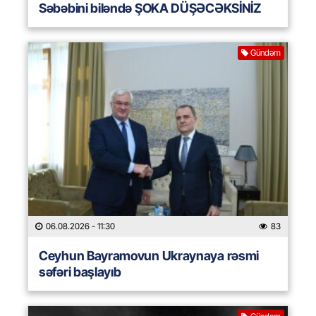
Səbəbini biləndə ŞOKA DÜŞƏCƏKSİNİZ
Gündəm
06.08.2026
- 11:30
83
Ceyhun Bayramovun Ukraynaya rəsmi
səfəri başlayıb