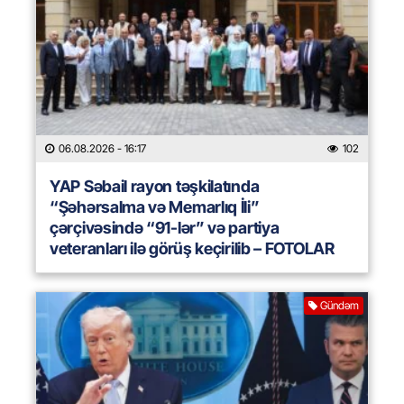
06.08.2026
- 16:17
102
YAP Səbail rayon təşkilatında
“Şəhərsalma və Memarlıq İli”
çərçivəsində “91-lər” və partiya
veteranları ilə görüş keçirilib – FOTOLAR
Gündəm