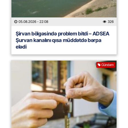
05.08.2026
- 22:08
326
Şirvan bölgəsində problem bitdi – ADSEA
Şurvan kanalını qısa müddətdə bərpa
elədi
Gündəm