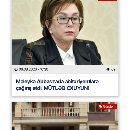
06.08.2026
- 16:30
69
Məleykə Abbaszadə abituriyentlərə
çağırış etdi: MÜTLƏQ OXUYUN!
Gündəm