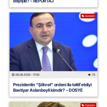
dəyişib? – REPORTAJ
Gündəm
06.08.2026
- 17:00
73
Prezidentin “Şöhrət” ordeni ilə təltif etdiyi
Bəxtiyar Aslanbəyli kimdir? – DOSYE
Gündəm