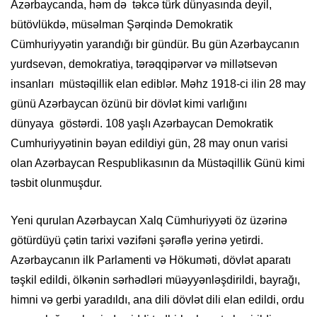
Azərbaycanda, həm də təkcə türk dünyasında deyil,
bütövlükdə, müsəlman Şərqində Demokratik
Cümhuriyyətin yarandığı bir gündür. Bu gün Azərbaycanın
yurdsevən, demokratiya, tərəqqipərvər və millətsevən
insanları müstəqillik elan ediblər. Məhz 1918-ci ilin 28 may
günü Azərbaycan özünü bir dövlət kimi varlığını
dünyaya göstərdi. 108 yaşlı Azərbaycan Demokratik
Cumhuriyyətinin bəyan edildiyi gün, 28 may onun varisi
olan Azərbaycan Respublikasının da Müstəqillik Günü kimi
təsbit olunmuşdur.
Yeni qurulan Azərbaycan Xalq Cümhuriyyəti öz üzərinə
götürdüyü çətin tarixi vəzifəni şərəflə yerinə yetirdi.
Azərbaycanın ilk Parlamenti və Hökuməti, dövlət aparatı
təşkil edildi, ölkənin sərhədləri müəyyənləşdirildi, bayrağı,
himni və gerbi yaradıldı, ana dili dövlət dili elan edildi, ordu