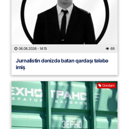
06.08.2026
- 14:15
69
Jurnalistin dənizdə batan qardaşı tələbə
imiş
Gündəm