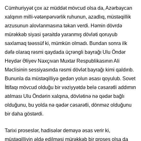
Cümhuriyyət çox az müddət mövcud olsa da, Azərbaycan
xalqının milli-vətənpərvərlik ruhunun, azadlıq, müstəqillik
arzusunun alovlanmasına təkan verdi. Həmin dövrdə
mürəkkəb siyasi şəraitdə yaranmış dövləti qoruyub
saxlamaq təəssüf ki, mümkün olmadı. Bundan sonra ilk
dəfə olaraq rəsmi qaydada üçrəngli bayrağı Ulu Öndər
Heydər Əliyev Naxçıvan Muxtar Respublikasının Ali
Məclisinin sessiyasında rəsmi dövlət bayrağı kimi qaldırıb.
Bununla da müstəqilliyə gedən yolun əsası qoyulub. Sovet
İttifaqı mövcud olduğu bir vəziyyətdə belə cəsarətli addımın
atılması Ulu Öndərin xalqına, dövlətinə nə qədər bağlı
olduğunu, bu yolda nə qədər cəsarətli, dönməz olduğunu
bir daha göstərdi.
Tarixi proseslər, hadisələr deməyə əsas verir ki,
müstəqilliyin əldə edilməsi mürəkkəb bir proses olsa da