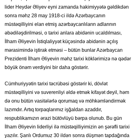
lider Heydər Əliyev eyni zamanda hakimiyyətə gəldikdən
sonra məhz 28 may 1918-ci ildə Azərbaycanın
müstəqilliyini elan etmiş azərbaycanlıların adlarının
əbədiləşdirilməsi, o tarixi anlara abidənin ucaldılması,
İlham Əliyevin İstiqlaliyyət küçəsində abidənin açılış
mərasimində iştirak etməsi – bütün bunlar Azərbaycan
Prezidenti İlham Əliyevin məhz tarixi köklərimizə nə qədər
böyük önəm verdiyini bir daha göstərir.
Cümhuriyyətin tarixi təcrübəsi göstərir ki, dövlət
müstəqilliyini və suverenliyi əldə etmək kifayət deyil, həm
də onu bütün vasitələrlə qorumaq və möhkəmləndirmək
lazımdır. Artıq torpaqlarımız işğaldan azaddır,
respublikamızın ərazi bütövlüyü bərpa olunub. Bu gün
İlham Əliyevin liderliyi ilə müstəqilliyimizin ən şərəfli tarixi
yazılır. Şanlı Ordumuz 30 ildən sonra düşmən tapdağında