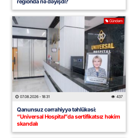
regionda nə dəyişdi?
Gündəm
07.08.2026
- 18:31
437
Qanunsuz cərrahiyyə təhlükəsi:
“Universal Hospital”da sertifikatsız həkim
skandalı