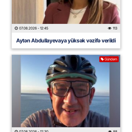
07.08.2026
- 12:45
113
Aytən Abdullayevaya yüksək vəzifə verildi
Gündəm
07.08.2026
- 12:30
88