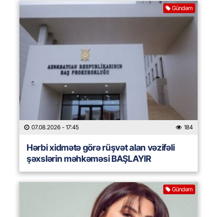
Gündəm
07.08.2026
- 17:45
184
Hərbi xidmətə görə rüşvət alan vəzifəli
şəxslərin məhkəməsi BAŞLAYIR
Gündəm