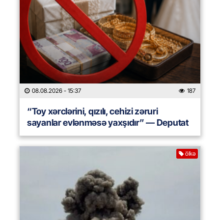
08.08.2026
- 15:37
187
“Toy xərclərini, qızılı, cehizi zəruri
sayanlar evlənməsə yaxşıdır” — Deputat
ölkə