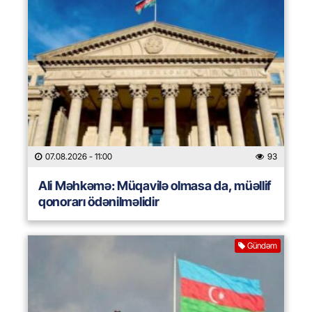
07.08.2026
- 11:00
93
Ali Məhkəmə: Müqavilə olmasa da, müəllif
qonorarı ödənilməlidir
Gündəm