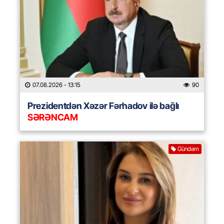
07.08.2026
- 13:15
90
Prezidentdən Xəzər Fərhadov ilə bağlı
SƏRƏNCAM
Gündəm