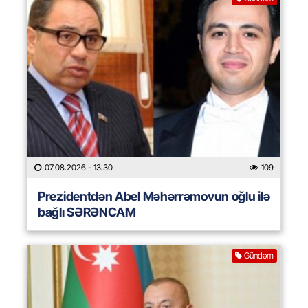
07.08.2026
- 13:30
109
Prezidentdən Abel Məhərrəmovun oğlu ilə
bağlı SƏRƏNCAM
Gündəm