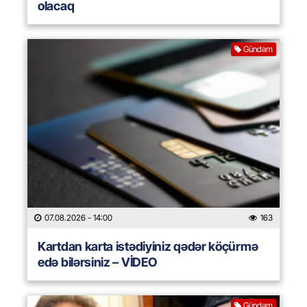
olacaq
Gündəm
07.08.2026
- 14:00
163
Kartdan karta istədiyiniz qədər köçürmə
edə bilərsiniz – VİDEO
Gündəm