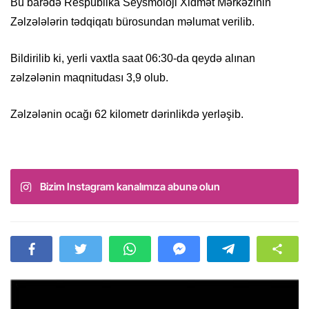
Bu barədə Respublika Seysmoloji Xidmət Mərkəzinin
Zəlzələlərin tədqiqatı bürosundan məlumat verilib.
Bildirilib ki, yerli vaxtla saat 06:30-da qeydə alınan
zəlzələnin maqnitudası 3,9 olub.
Zəlzələnin ocağı 62 kilometr dərinlikdə yerləşib.
Bizim Instagram kanalımıza abunə olun