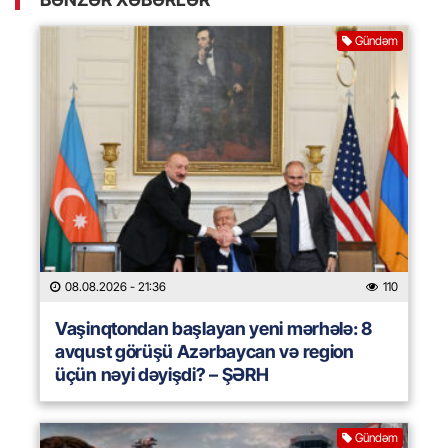
Gündəm
08.08.2026
- 21:36
110
Vaşinqtondan başlayan yeni mərhələ: 8
avqust görüşü Azərbaycan və region
üçün nəyi dəyişdi? – ŞƏRH
Gündəm