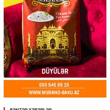
BƏNZƏR XƏBƏRLƏR