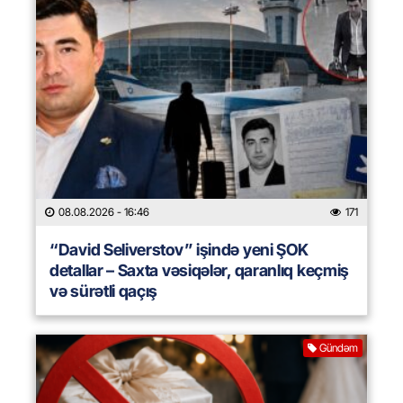
08.08.2026
- 16:46
171
“David Seliverstov” işində yeni ŞOK
detallar – Saxta vəsiqələr, qaranlıq keçmiş
və sürətli qaçış
Gündəm