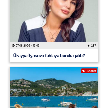
07.08.2026
- 16:45
287
Ülviyyə İlyasova fəhləyə borclu qalıb?
Gündəm