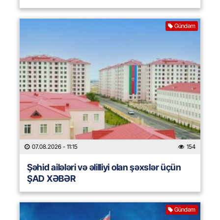
Gündəm
07.08.2026
- 11:15
154
Şəhid ailələri və əlilliyi olan şəxslər üçün
ŞAD XƏBƏR
Gündəm