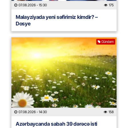
07.08.2026
- 15:30
175
Malayziyada yeni səfirimiz kimdir? –
Dosye
Gündəm
07.08.2026
- 14:30
158
Azərbaycanda sabah 39 dərəcə isti