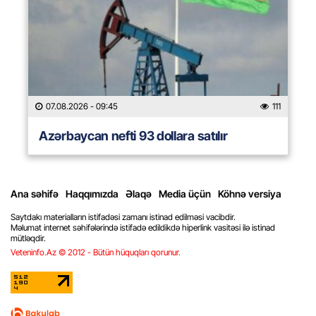
07.08.2026
- 09:45
111
Azərbaycan nefti 93 dollara satılır
Ana səhifə
Haqqımızda
Əlaqə
Media üçün
Köhnə versiya
Saytdakı materialların istifadəsi zamanı istinad edilməsi vacibdir.
Məlumat internet səhifələrində istifadə edildikdə hiperlink vasitəsi ilə istinad
mütləqdir.
Veteninfo.Az © 2012 - Bütün hüquqları qorunur.