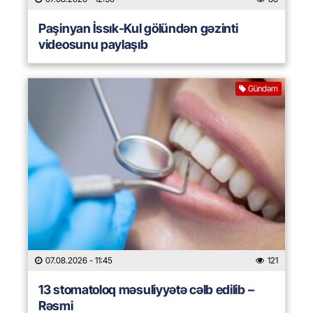
Paşinyan İssık-Kul gölündən gəzinti
videosunu paylaşıb
Gündəm
07.08.2026
- 11:45
121
13 stomatoloq məsuliyyətə cəlb edilib –
Rəsmi