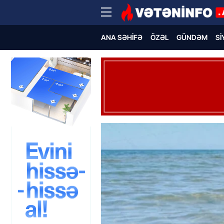
ANA SƏHIFƏ
ÖZƏL
GÜNDƏM
SI