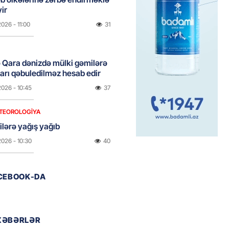
ir
2026
- 11:00
31
 Qara dənizdə mülki gəmilərə
rı qəbuledilməz hesab edir
2026
- 10:45
37
TEOROLOGIYA
ilərə yağış yağıb
2026
- 10:30
40
ACEBOOK-DA
yə yayda qar yağdı
2026
- 10:15
50
XƏBƏRLƏR