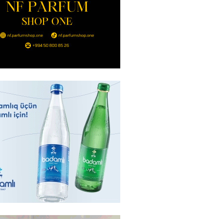
YYƏT
canlı musiqi terapevti
ədə unudulmaz sənət gecəsinə
dı – FOTO
2026
- 15:00
117
Hacıyev: Azərbaycan ərazisini
ra qarşı istifadəyə imkan
z
2026
- 14:45
86
idə mənzil almaq istəyənlər
nsı imkanları var?
2026
- 14:30
84