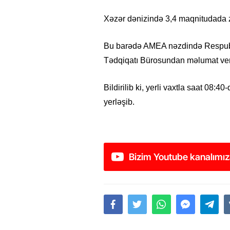
Xəzər dənizində 3,4 maqnitudada z
Bu barədə AMEA nəzdində Respubli
Tədqiqatı Bürosundan məlumat veri
Bildirilib ki, yerli vaxtla saat 08:
yerləşib.
Bizim Youtube kanalımız