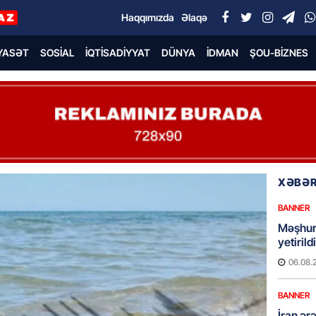
Haqqımızda
Əlaqə
YASƏT
SOSIAL
İQTISADIYYAT
DÜNYA
İDMAN
ŞOU-BIZNES
XƏBƏR
BANNER
Məşhur
yetiril
06.08.
BANNER
İran ər