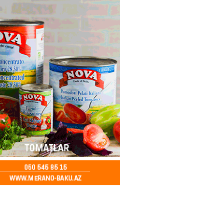
inin ofisi Pezeşkianın istefası
ı iddiaları təkzib etdi
2026
- 14:15
116
bu canlıların hücumu başlayıb?
tülər narahatlıq yaratdı: FOTO
2026
- 14:00
98
 PENSİYA VƏ MÜAVİNƏTLƏR
N ARTIRILACAQ? – Mühüm
AMA
2026
- 13:45
139
Bakıda yağış yağacaq
2026
- 13:30
106