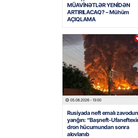
MÜAVİNƏTLƏR YENİDƏN
ARTIRILACAQ? – Mühüm
AÇIQLAMA
05.08.2026
- 13:00
Rusiyada neft emalı zavodu
yanğın: “Başneft-Ufaneftex
dron hücumundan sonra
alovlanıb