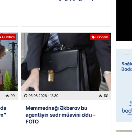
MƏDƏNI
Azərbay
Türkiy
imza at
05.08.
Gündəm
Gündəm
BANNER
Hikmət 
qonşula
vermə
05.08.
REKLAM
99
05.08.2026
- 12:30
101
Biləcər
üçün ha
nda
Məmmədnağı Əkbərov bu
im”
agentliyin sədr müavini oldu –
05.08.
FOTO
BANNER