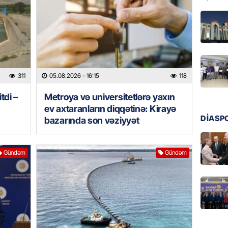
üstələd
05.08.
İDMAN
Bu fut
311
05.08.2026
- 16:15
118
05.08.
tdi –
Metroya və universitetlərə yaxın
DÜNYA
ev axtaranların diqqətinə: Kirayə
Türkiyə
DİASP
bazarında son vəziyyət
05.08.
Gündəm
Gündəm
GÜNDƏM
Metroya
axtaran
bazarın
05.08.
GÜNDƏM