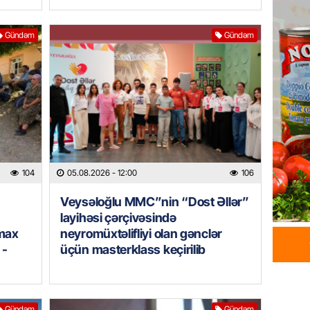
Xameney
ilə bağl
Gündəm
Gündəm
05.08.
GÜNDƏM
Xəzərə 
– Görün
05.08.
GÜNDƏM
104
05.08.2026
- 12:00
106
MAAŞ,
YENİDƏ
Veysəloğlu MMC”nin “Dost Əllər”
AÇIQL
layihəsi çərçivəsində
imax
neyromüxtəlifliyi olan gənclər
05.08.
 -
üçün masterklass keçirilib
GÜNDƏM
Sabah 
05.08.
Gündəm
Gündəm