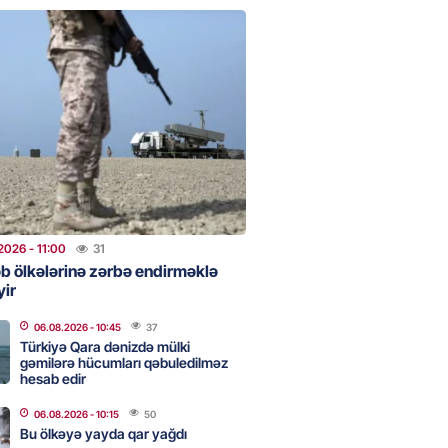
ada Xirosima qurbanlarının
i yad ediləcək
2026
- 10:00
50
Qənizadə açıqlama verdi
2026
- 09:45
53
bölgəsində problem bitdi –
2026
- 11:00
31
Şurvan kanalını qısa müddətdə
əb ölkələrinə zərbə endirməklə
lədi
yir
2026
- 22:08
311
06.08.2026
- 10:45
37
Türkiyə Qara dənizdə mülki
gəmilərə hücumları qəbuledilməz
 “Sabah” Danimarkada “Orhus”
hesab edir
lə qarşılaşacaq
06.08.2026
- 10:15
50
2026
- 17:45
322
Bu ölkəyə yayda qar yağdı