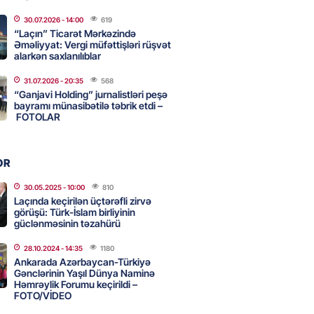
i
30.07.2026
- 14:00
619
“Laçın” Ticarət Mərkəzində
2026
- 16:59
200
Əməliyyat: Vergi müfəttişləri rüşvət
alarkən saxlanılıblar
31.07.2026
- 20:35
568
bolçu “Real Madrid”dən GETDİ
“Ganjavi Holding” jurnalistləri peşə
bayramı münasibətilə təbrik etdi –
2026
- 16:45
200
FOTOLAR
 HHQ-nin ilk qadın generalı oldu
OR
2026
- 16:30
200
30.05.2025
- 10:00
810
Laçında keçirilən üçtərəfli zirvə
görüşü: Türk-İslam birliyinin
güclənməsinin təzahürü
 və universitetlərə yaxın ev
ların diqqətinə: Kirayə
28.10.2024
- 14:35
1180
da son vəziyyət
Ankarada Azərbaycan-Türkiyə
Gənclərinin Yaşıl Dünya Naminə
2026
- 16:15
118
Həmrəylik Forumu keçirildi –
FOTO/VİDEO