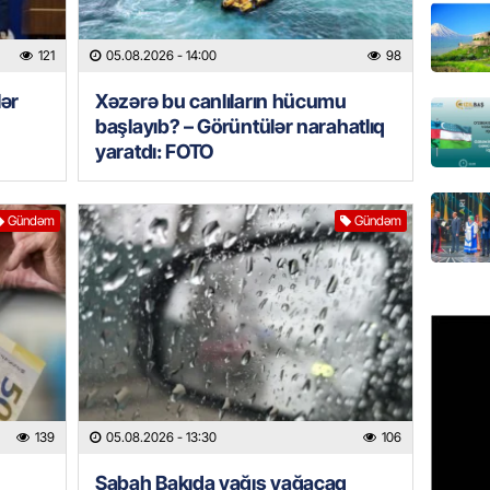
Türkiyə
nazirlə
121
05.08.2026
- 14:00
98
05.08.
lər
Xəzərə bu canlıların hücumu
başlayıb? – Görüntülər narahatlıq
MANŞET
yaratdı: FOTO
Paşinya
05.08.
Gündəm
Gündəm
HADISƏ
Qəbiris
söydü,
05.08.
BANNER
Ukrayn
Rusiyad
139
05.08.2026
- 13:30
106
05.08.
Sabah Bakıda yağış yağacaq