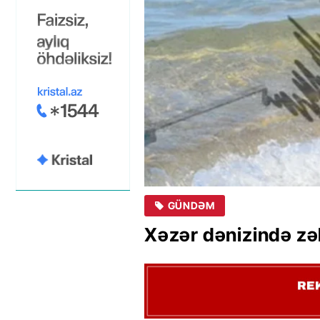
GÜNDƏM
Xəzər dənizində zə