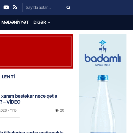
Search…
MƏDƏNIYYƏT
DIGƏR
 LENTİ
 xanım bəstəkar necə qətlə
di? – VİDEO
2026
- 11:15
20
əb ölkələrinə zərbə endirməklə