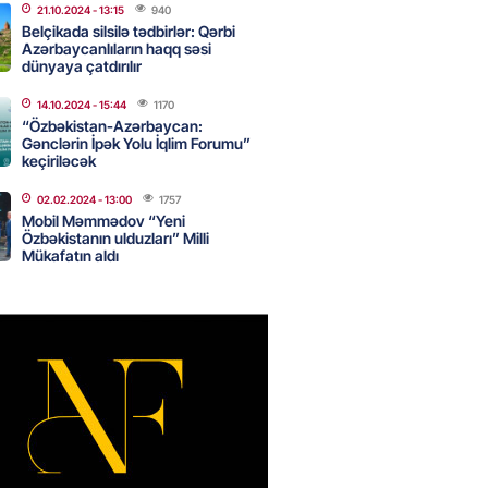
21.10.2024
- 13:15
940
 və Suriyanın xarici işlər
Belçikada silsilə tədbirlər: Qərbi
Azərbaycanlıların haqq səsi
ri görüşəcək
dünyaya çatdırılır
2026
- 16:00
121
14.10.2024
- 15:44
1170
“Özbəkistan-Azərbaycan:
Gənclərin İpək Yolu İqlim Forumu”
keçiriləcək
n ondan narazıdır
2026
- 15:45
156
02.02.2024
- 13:00
1757
Mobil Məmmədov “Yeni
Özbəkistanın ulduzları” Milli
Mükafatın aldı
tanlıqda İNSİDENT: mollanı
 həbs olundu
2026
- 15:30
91
adan İDDİA: Şimali Koreya
a 120 ballistik raket yerləşdirib
2026
- 15:15
92