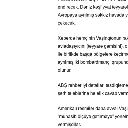
endirəcək. Dəniz kəşfiyyat təyyarə
Avropaya ayrılmış səkkiz havada y
çəkəcək.
Xəbərdə həmçinin Vaşinqtonun raket 
aviadaşıyıcını (təyyarə gəmisini),
ilə birlikdə başqa bölgələrə keçirm
ayrılmış iki bombardmançı qrupunda
olunur.
ABŞ rəhbərliyi detalları təsdiqləm
şərh tələblərinə hələlik cavab verm
Amerikalı rəsmilər daha əvvəl Vaşi
“münasib ölçüyə gətirməyə” yönəlm
vermişdilər.