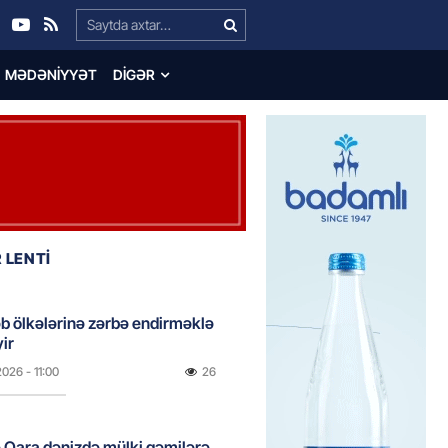
Search…
MƏDƏNIYYƏT
DIGƏR
 LENTİ
əb ölkələrinə zərbə endirməklə
ir
2026
- 11:00
26
 Qara dənizdə mülki gəmilərə