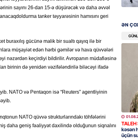
lərinin sayını 26-dan 15-ə düşürəcək və daha əvvəl
HADISƏ
anacaqdoldurma tanker təyyarəsinin hamısını geri
Evdən 5
ƏN ÇO
əşyalar
GÜN
05.08.
buraxılış gücünə malik bir sualtı qayıq ilə bir
 onlara müşayiət edən hərbi gəmilər və hava qüvvələri
ÖZƏL
əyi nəzərdən keçirdiyi bildirilir. Avropanın müdafiəsinə
Hörmüz 
n birinin də yenidən vəzifələndirilə biləcəyi ifadə
05.08.
REKLAM
əyib. NATO və Pentaqon isə “Reuters” agentliyinin
Kapital
buraxıl
əyib.
üstələd
05.08.
01.08.
nqtonun NATO qüvvə strukturlarındakı töhfələrini
TALEH
iş daha geniş fəaliyyət daxilində olduğunun siqnalını
kəsən 
İDMAN
üçün s
Bu fut