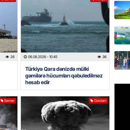
Paşinya
05.08.
HADISƏ
Qəbiris
söydü,
05.08.
26
06.08.2026
- 10:45
36
BANNER
Türkiyə Qara dənizdə mülki
Ukrayn
gəmilərə hücumları qəbuledilməz
Rusiyad
hesab edir
05.08.
Banner
Gündəm
MƏDƏNI
Azərbay
Türkiy
imza at
05.08.