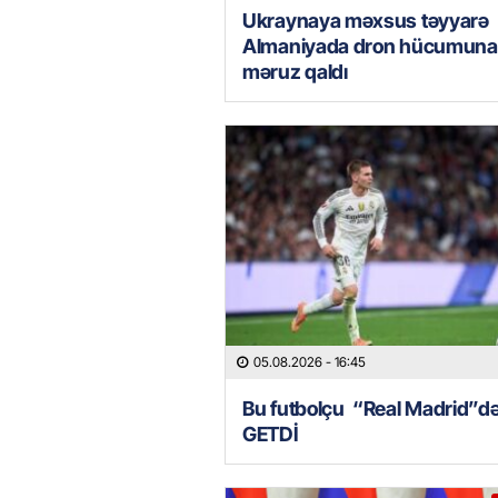
Ukraynaya məxsus təyyarə
Almaniyada dron hücumuna
məruz qaldı
05.08.2026
- 16:45
Bu futbolçu “Real Madrid”d
GETDİ