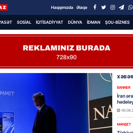
Haqqımızda
Əlaqə
YASƏT
SOSIAL
İQTISADIYYAT
DÜNYA
İDMAN
ŞOU-BIZNES
XƏBƏR
BANNER
İran ər
hədələy
06.08.
MANŞET
Türkiyə