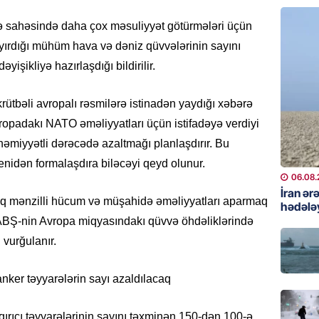
Çingiz 
06.08.
ə sahəsində daha çox məsuliyyət götürmələri üçün
ayırdığı mühüm hava və dəniz qüvvələrinin sayını
GÜNDƏM
işikliyə hazırlaşdığı bildirilir.
Şirvan 
ADSEA 
ütbəli avropalı rəsmilərə istinadən yaydığı xəbərə
bərpa e
vropadakı NATO əməliyyatları üçün istifadəyə verdiyi
05.08.
həmiyyətli dərəcədə azaltmağı planlaşdırır. Bu
İDMAN
enidən formalaşdıra biləcəyi qeyd olunur.
06.08.
Bu gün
İran ər
klubu i
 mənzilli hücum və müşahidə əməliyyatları aparmaq
hədələ
05.08.
ABŞ-nin Avropa miqyasındakı qüvvə öhdəliklərində
 vurğulanır.
ÖZƏL
Ukrayn
tanker təyyarələrin sayı azaldılacaq
Almani
qaldı
rıcı təyyarələrinin sayını təxminən 150-dən 100-ə
05.08.