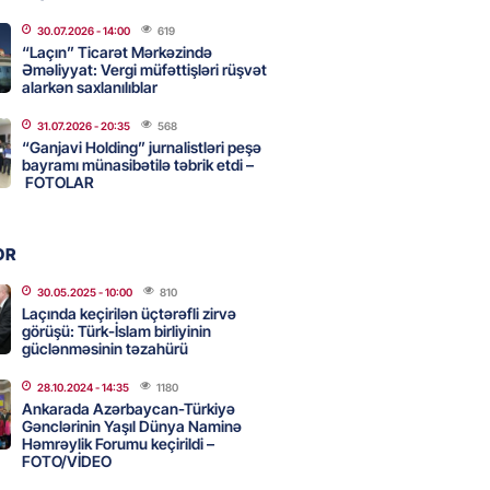
2026
- 16:45
200
30.07.2026
- 14:00
619
“Laçın” Ticarət Mərkəzində
Əməliyyat: Vergi müfəttişləri rüşvət
alarkən saxlanılıblar
 HHQ-nin ilk qadın generalı oldu
31.07.2026
- 20:35
568
2026
- 16:30
200
“Ganjavi Holding” jurnalistləri peşə
bayramı münasibətilə təbrik etdi –
FOTOLAR
 və universitetlərə yaxın ev
ların diqqətinə: Kirayə
OR
da son vəziyyət
30.05.2025
- 10:00
810
2026
- 16:15
118
Laçında keçirilən üçtərəfli zirvə
görüşü: Türk-İslam birliyinin
güclənməsinin təzahürü
 və Suriyanın xarici işlər
28.10.2024
- 14:35
1180
ri görüşəcək
Ankarada Azərbaycan-Türkiyə
Gənclərinin Yaşıl Dünya Naminə
2026
- 16:00
121
Həmrəylik Forumu keçirildi –
FOTO/VİDEO