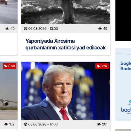
BANNER
Hikmət 
qonşula
49
06.08.2026
- 10:00
49
vermə
Yaponiyada Xirosima
05.08.
qurbanlarının xatirəsi yad ediləcək
REKLAM
Biləcər
Özəl
Özəl
üçün ha
05.08.
BANNER
Xameney
ilə bağl
05.08.
182
05.08.2026
- 17:00
201
GÜNDƏM