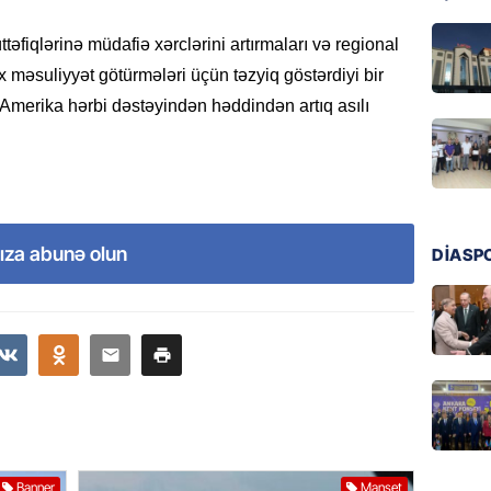
05.08.
fiqlərinə müdafiə xərclərini artırmaları və regional
məsuliyyət götürmələri üçün təzyiq göstərdiyi bir
DÜNYA
Amerika hərbi dəstəyindən həddindən artıq asılı
Türkiyə
05.08.
GÜNDƏM
Metroya
axtaran
ıza abunə olun
DİASP
bazarın
05.08.
GÜNDƏM
Türkiyə
nazirlə
05.08.
Banner
Manşet
MANŞET