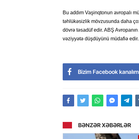
Bu addım Vaşinqtonun avropalı müttə
təhlükəsizlik mövzusunda daha çox 
dövrə təsadüf edir. ABŞ Avropanın 
vəziyyətə düşdüyünü müdafiə edir.
Bizim Facebook kanalım
BƏNZƏR XƏBƏRLƏR