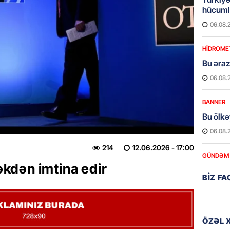
hücumla
06.08.
HIDROME
Bu əraz
06.08.
BANNER
Bu ölkə
06.08.
214
12.06.2026
- 17:00
GÜNDƏM
kdən imtina edir
Yaponiy
BIZ F
xatirəs
06.08.
GÜNDƏM
ÖZƏL 