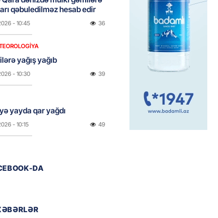
rı qəbuledilməz hesab edir
2026
- 10:45
36
TEOROLOGIYA
ilərə yağış yağıb
2026
- 10:30
39
yə yayda qar yağdı
2026
- 10:15
49
ada Xirosima qurbanlarının
ACEBOOK-DA
i yad ediləcək
2026
- 10:00
49
XƏBƏRLƏR