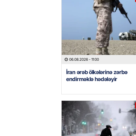
06.08.2026
- 11:00
İran ərəb ölkələrinə zərbə
endirməklə hədələyir