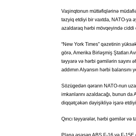
Vaşinqtonun müttəfiqlərinə müdafi
təzyiq etdiyi bir vaxtda, NATO-ya 
azaldaraq hərbi mövqeyində ciddi dəy
“New York Times” qəzetinin yüksəkr
görə, Amerika Birləşmiş Ştatları A
təyyarə və hərbi gəmilərin sayını ə
addımın Alyansın hərbi balansını y
Sözügedən qərarın NATO-nun uzaq
imkanlarını azaldacağı, bunun da 
diqqətçəkən dəyişikliyə işarə etdiyi
Qırıcı təyyarələr, hərbi gəmilər və 
Plana əsasən ABŞ F-16 və F-15E qı