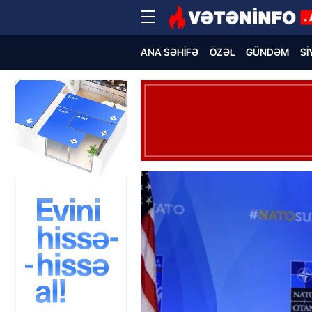
ANA SƏHIFƏ
ÖZƏL
GÜNDƏM
SI