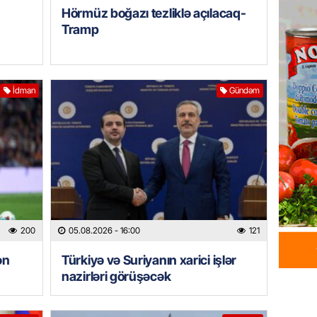
Hörmüz boğazı tezliklə açılacaq-
Xəzərə 
– Görün
Tramp
05.08.
GÜNDƏM
İdman
Gündəm
MAAŞ,
YENİDƏ
AÇIQL
05.08.
GÜNDƏM
Sabah 
05.08.
200
05.08.2026
- 16:00
121
ÖZƏL
ən
Türkiyə və Suriyanın xarici işlər
nazirləri görüşəcək
İranın 
Britani
05.08.