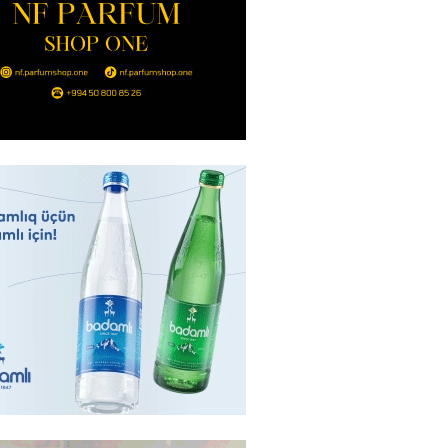
Hacıyev: Azərbaycan ərazisini
ra qarşı istifadəyə imkan
z
2026
- 14:45
86
idə mənzil almaq istəyənlər
nsı imkanları var?
2026
- 14:30
84
inin ofisi Pezeşkianın istefası
ı iddiaları təkzib etdi
2026
- 14:15
116