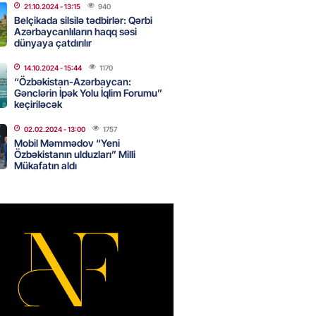
21.10.2024
- 13:15
940
n ondan narazıdır
Belçikada silsilə tədbirlər: Qərbi
Azərbaycanlıların haqq səsi
2026
- 15:45
156
dünyaya çatdırılır
14.10.2024
- 15:44
1170
“Özbəkistan-Azərbaycan:
tanlıqda İNSİDENT: mollanı
Gənclərin İpək Yolu İqlim Forumu”
keçiriləcək
 həbs olundu
2026
- 15:30
91
02.02.2024
- 13:00
1757
Mobil Məmmədov “Yeni
Özbəkistanın ulduzları” Milli
Mükafatın aldı
adan İDDİA: Şimali Koreya
a 120 ballistik raket yerləşdirib
2026
- 15:15
92
YYƏT
canlı musiqi terapevti
ədə unudulmaz sənət gecəsinə
dı – FOTO
2026
- 15:00
117