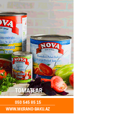
bu canlıların hücumu başlayıb?
tülər narahatlıq yaratdı: FOTO
2026
- 14:00
98
 PENSİYA VƏ MÜAVİNƏTLƏR
N ARTIRILACAQ? – Mühüm
AMA
2026
- 13:45
139
Bakıda yağış yağacaq
2026
- 13:30
106
göndərdiyi tiryək ələ keçdi:
yaya gedirmiş
2026
- 13:15
85