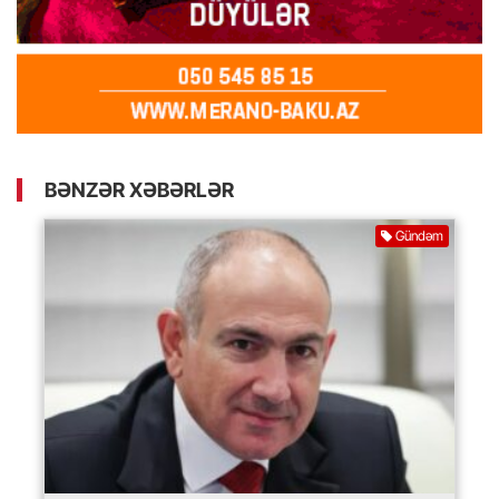
BƏNZƏR XƏBƏRLƏR
Gündəm