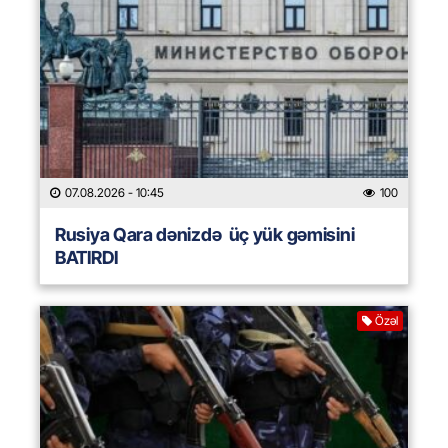
07.08.2026
- 10:45
100
Rusiya Qara dənizdə üç yük gəmisini
BATIRDI
Özəl