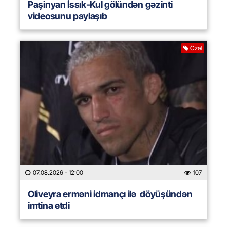
Paşinyan İssık-Kul gölündən gəzinti
videosunu paylaşıb
Özəl
07.08.2026
- 12:00
107
Oliveyra erməni idmançı ilə döyüşündən
imtina etdi