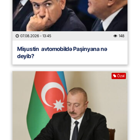
07.08.2026
- 13:45
148
Mişustin avtomobildə Paşinyana nə
deyib?
Özəl