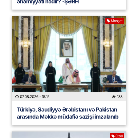
əhəmiyyəti nədir? -ŞƏRH
Manşet
07.08.2026
- 15:15
138
Türkiyə, Səudiyyə Ərəbistanı və Pakistan
arasında Məkkə müdafiə sazişi imzalanıb
Özəl