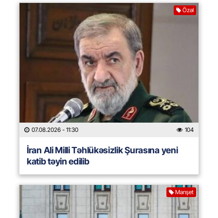
Özəl
07.08.2026
- 11:30
104
İran Ali Milli Təhlükəsizlik Şurasına yeni
katib təyin edilib
Manşet