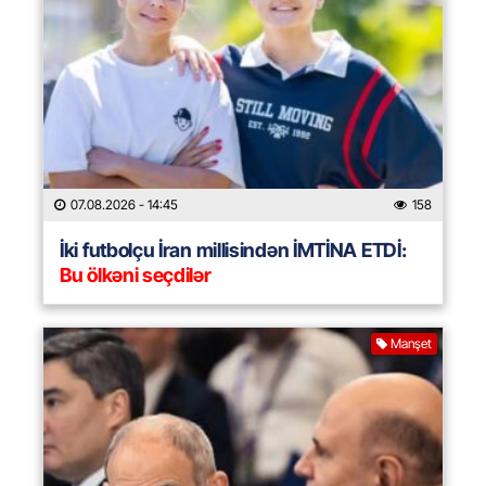
07.08.2026
- 14:45
158
İki futbolçu İran millisindən İMTİNA ETDİ:
Bu ölkəni seçdilər
Manşet