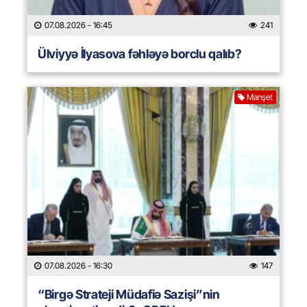
07.08.2026
- 16:45
241
Ülviyyə İlyasova fəhləyə borclu qalıb?
Manşet
07.08.2026
- 16:30
147
“Birgə Strateji Müdafiə Sazişi”nin