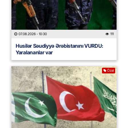
07.08.2026
- 10:30
111
Husilər Səudiyyə Ərəbistanını VURDU:
Yaralananlar var
Özəl