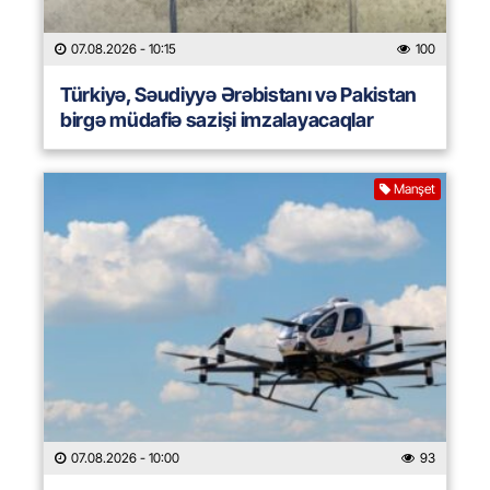
07.08.2026
- 10:15
100
Türkiyə, Səudiyyə Ərəbistanı və Pakistan
birgə müdafiə sazişi imzalayacaqlar
Manşet
07.08.2026
- 10:00
93