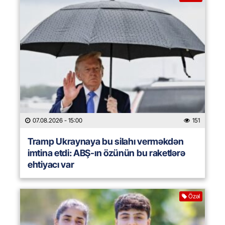
07.08.2026
- 15:00
151
Tramp Ukraynaya bu silahı verməkdən
imtina etdi: ABŞ-ın özünün bu raketlərə
ehtiyacı var
Özəl