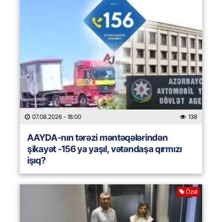
07.08.2026
- 18:00
138
AAYDA-nın tərəzi məntəqələrindən
şikayət -156 ya yaşıl, vətəndaşa qırmızı
işıq?
Özəl