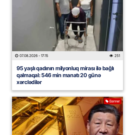
07.08.2026
- 17:15
251
95 yaşlı qadının milyonluq mirası ilə bağlı
qalmaqal: 546 min manatı 20 günə
xərclədilər
Banner