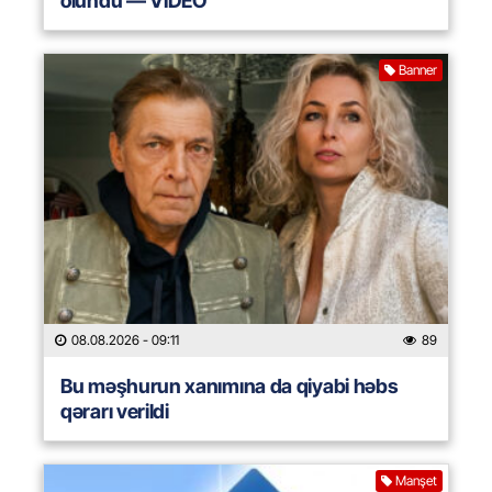
olundu — VİDEO
Banner
08.08.2026
- 09:11
89
Bu məşhurun xanımına da qiyabi həbs
qərarı verildi
Manşet