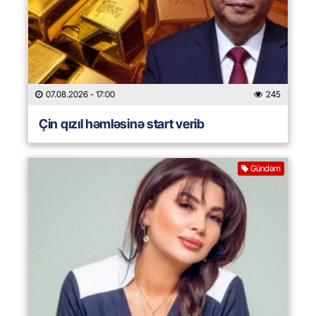
07.08.2026
- 17:00
245
Çin qızıl həmləsinə start verib
Gündəm