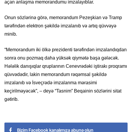
açan anlaşma memorandumu imzalayıblar.
Onun sözlərinə görə, memorandum Pezeşkian və Tramp
tərəfindən elektron şəkildə imzalanıb və artıq qüvvəyə
minib.
“Memorandum iki ölkə prezidenti tərəfindən imzalandıqdan
sonra onu pozmaq daha yüksək qiymətə başa gələcək.
Hələlik danışıqlar qruplarının Cenevrədəki iştirakı proqramı
qüvvədədir, lakin memorandum rəqəmsal şəkildə
imzalanıb və İsveçrədə imzalanma mərasimi
keçirilməyəcək”, – deyə “Tasnim” Beqainin sözlərini sitat
gətirib.
Bizim Facebook kanalımıza abunə olun