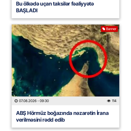
Bu ölkədə uçan taksilər fəaliyyətə
BAŞLADI
Banner
07.08.2026
- 09:30
114
ABŞ Hörmüz boğazında nəzarətin İrana
verilməsini rədd edib