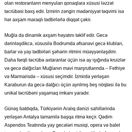
olan restoranların menyuları qonaqlara xüsusi ləzzət
təcrübəsi bəxş edir. İzmirin zəngin mədəniyyət təqvimi isə
hər axşam maraqlı tədbirlərlə diqqət çəkir.
Muğla da dinamik axşam həyatını təklif edir. Gecə
dərinləşdikcə, xüsusilə Bodrumda əfsanəvi gecə klubları,
barlar və yay tədbirləri şəhərin ritmini müəyyənləşdirir.
Daha fərqli təcrübə axtaranlar üçün isə ay işığında kruizlər
və gecə dalğıcları Muğlanın mavi marşrutlarında – Fethiye
və Marmarisdə – xüsusi seçimdir. İzmirdə yerləşən
Karaburun da gecə dalğıcı üçün ayrılmış beş nöqtəsi ilə bu
unikal təcrübəni yaşamaq imkanı yaradır.
Günəş batdıqda, Türkiyənin Aralıq dənizi sahillərində
yerləşən Antalya tamamilə başqa ritmə keçir. Qədim
Aspendos Teatrında yay gecələri musiqi, opera və balet