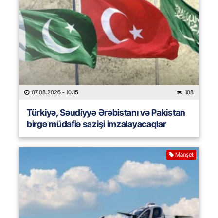
07.08.2026
- 10:15
108
Türkiyə, Səudiyyə Ərəbistanı və Pakistan
birgə müdafiə sazişi imzalayacaqlar
Manşet