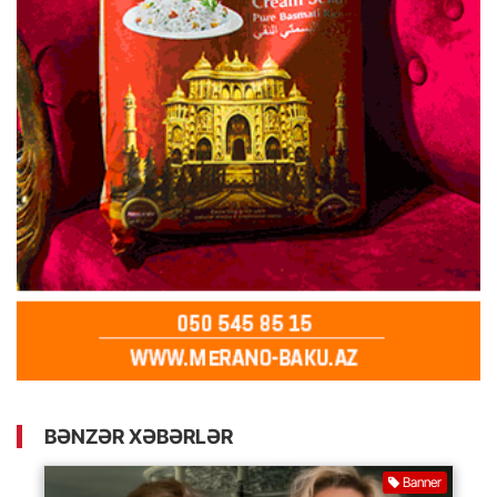
BƏNZƏR XƏBƏRLƏR
Banner