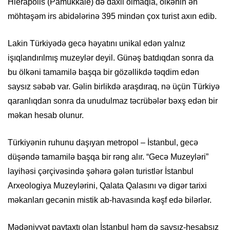
Hierapolis (Pamukkale) də daxil olmaqla, ölkənin ən
möhtəşəm irs abidələrinə 395 mindən çox turist axın edib.
Lakin Türkiyədə gecə həyatını unikal edən yalnız
işıqlandırılmış muzeylər deyil. Günəş batdıqdan sonra da
bu ölkəni tamamilə başqa bir gözəllikdə təqdim edən
saysız səbəb var. Gəlin birlikdə araşdıraq, nə üçün Türkiyə
qaranlıqdan sonra da unudulmaz təcrübələr bəxş edən bir
məkan hesab olunur.
Türkiyənin ruhunu daşıyan metropol – İstanbul, gecə
düşəndə tamamilə başqa bir rəng alır. “Gecə Muzeyləri”
layihəsi çərçivəsində şəhərə gələn turistlər İstanbul
Arxeologiya Muzeylərini, Qalata Qalasını və digər tarixi
məkanları gecənin mistik ab-havasında kəşf edə bilərlər.
Mədəniyyət paytaxtı olan İstanbul həm də saysız-hesabsız