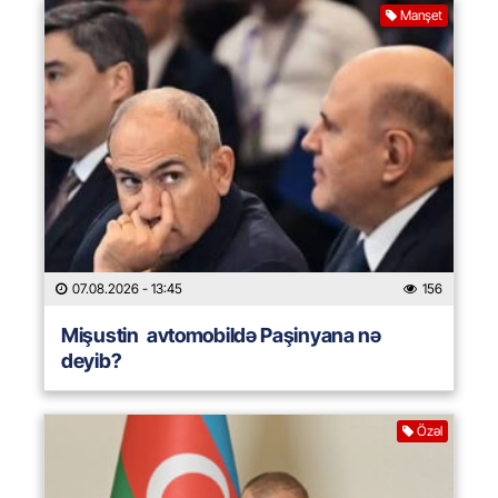
Manşet
07.08.2026
- 13:45
156
Mişustin avtomobildə Paşinyana nə
deyib?
Özəl