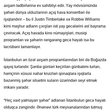
axşam tədbirlərinə ev sahibliyi edir. Yay mövsümündə
şəhəri dünya ulduzlarının açıq hava konsertləri ilə
işıqlandırır – bu il Justin Timberlake və Robbie Williams
kimi məşhur adların çıxışları isti yay gecələrini əsl bayrama
çevirəcək. Açıq havada kino nümayişləri, musiqi
proqramları və şəhərin rəngarəng gecə həyatı isə bu
təcrübəni tamamlayır.
İstanbulun ən özəl axşam proqramlarından biri də Boğazda
qayıq turlarıdır. Şənbə günləri keçirilən günbatımı turları,
həmçinin xüsusi nahar kruizləri qonaqlara işıqlarla
bəzənmiş şəhər siluetini suların üzərindən seyr etmək
imkanı yaradır.
“Heç vaxt yatmayan şəhər” adlanan İstanbulun gecə həyatı
olduqca zəngindir. Ənənəvi türk meyxanalarından tutmuş