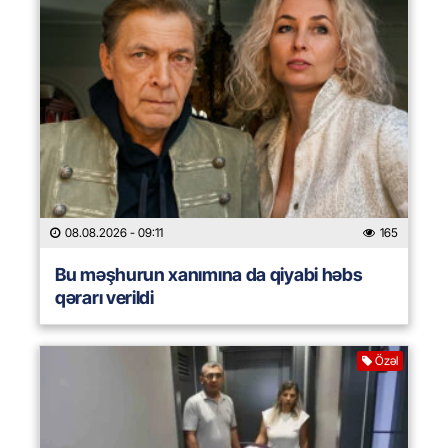
08.08.2026
- 09:11
165
Bu məşhurun xanımına da qiyabi həbs
qərarı verildi
Özəl