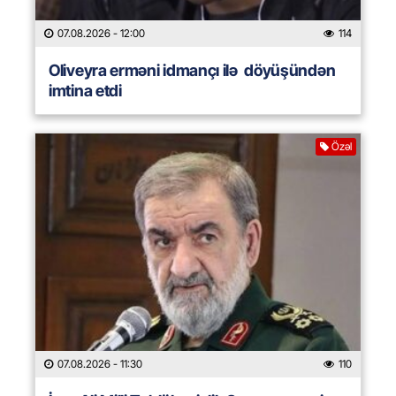
07.08.2026
- 12:00
114
Oliveyra erməni idmançı ilə döyüşündən
imtina etdi
Özəl
07.08.2026
- 11:30
110