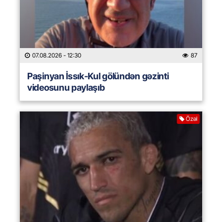
07.08.2026
- 12:30
87
Paşinyan İssık-Kul gölündən gəzinti
videosunu paylaşıb
Özəl