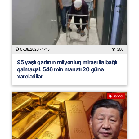
07.08.2026
- 17:15
300
95 yaşlı qadının milyonluq mirası ilə bağlı
qalmaqal: 546 min manatı 20 günə
xərclədilər
Banner