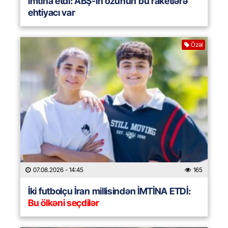
imtina etdi: ABŞ-ın özünün bu raketlərə
ehtiyacı var
Özəl
07.08.2026
- 14:45
165
İki futbolçu İran millisindən İMTİNA ETDİ:
Bu ölkəni seçdilər