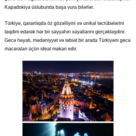
Kapadokiya üslubunda başa vura bilərlər.
Türkiyə, qaranlıqda öz gözəlliyini və unikal təcrübələrini
təqdim edərək hər bir səyyahın xəyallarını gerçəkləşdirir.
Gecə həyatı, mədəniyyət və təbiət bir arada Türkiyəni gecə
macəraları üçün ideal məkan edir.