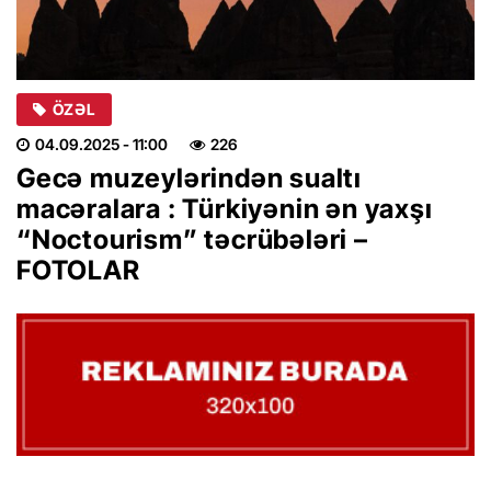
ÖZƏL
04.09.2025
- 11:00
226
Gecə muzeylərindən sualtı
macəralara : Türkiyənin ən yaxşı
“Noctourism” təcrübələri –
FOTOLAR