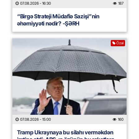
07.08.2026
- 16:30
187
“Birgə Strateji Müdafiə Sazişi”nin
əhəmiyyəti nədir? -ŞƏRH
Özəl
07.08.2026
- 15:00
160
Tramp Ukraynaya bu silahı verməkdən