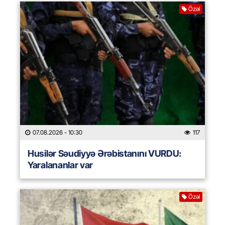
Özəl
07.08.2026
- 10:30
117
Husilər Səudiyyə Ərəbistanını VURDU:
Yaralananlar var
Özəl