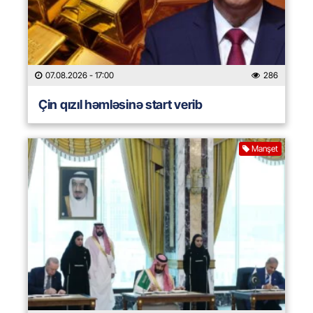
07.08.2026
- 17:00
286
Çin qızıl həmləsinə start verib
Manşet