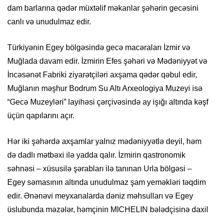
dam barlarına qədər müxtəlif məkanlar şəhərin gecəsini
canlı və unudulmaz edir.
Türkiyənin Egey bölgəsində gecə macəraları İzmir və
Muğlada davam edir. İzmirin Efes şəhəri və Mədəniyyət və
İncəsənət Fabriki ziyarətçiləri axşama qədər qəbul edir,
Muğlanın məşhur Bodrum Su Altı Arxeologiya Muzeyi isə
“Gecə Muzeyləri” layihəsi çərçivəsində ay işığı altında kəşf
üçün qapılarını açır.
Hər iki şəhərdə axşamlar yalnız mədəniyyətlə deyil, həm
də dadlı mətbəxi ilə yadda qalır. İzmirin qastronomik
səhnəsi – xüsusilə şərabları ilə tanınan Urla bölgəsi –
Egey səmasının altında unudulmaz şam yeməkləri təqdim
edir. Ənənəvi meyxanalarda dəniz məhsulları və Egey
üslubunda məzələr, həmçinin MICHELIN bələdçisinə daxil