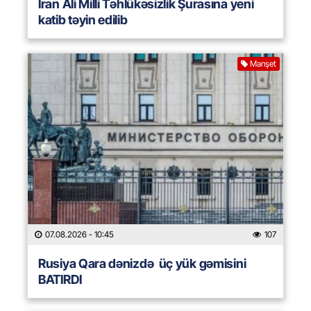
İran Ali Milli Təhlükəsizlik Şurasına yeni
katib təyin edilib
Manşet
07.08.2026
- 10:45
107
Rusiya Qara dənizdə üç yük gəmisini
BATIRDI