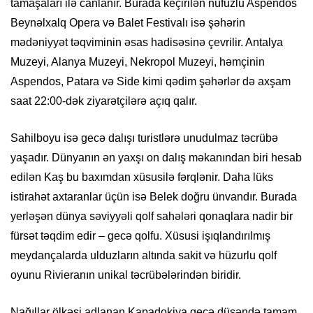
tamaşaları ilə canlanır. Burada keçirilən nüfuzlu Aspendos
Beynəlxalq Opera və Balet Festivalı isə şəhərin
mədəniyyət təqviminin əsas hadisəsinə çevrilir. Antalya
Muzeyi, Alanya Muzeyi, Nekropol Muzeyi, həmçinin
Aspendos, Patara və Side kimi qədim şəhərlər də axşam
saat 22:00-dək ziyarətçilərə açıq qalır.
Sahilboyu isə gecə dalışı turistlərə unudulmaz təcrübə
yaşadır. Dünyanın ən yaxşı on dalış məkanından biri hesab
edilən Kaş bu baxımdan xüsusilə fərqlənir. Daha lüks
istirahət axtaranlar üçün isə Belek doğru ünvandır. Burada
yerləşən dünya səviyyəli qolf sahələri qonaqlara nadir bir
fürsət təqdim edir – gecə qolfu. Xüsusi işıqlandırılmış
meydançalarda ulduzların altında sakit və hüzurlu qolf
oyunu Rivieranın unikal təcrübələrindən biridir.
Nağıllar ölkəsi adlanan Kapadokiya gecə düşəndə tamam