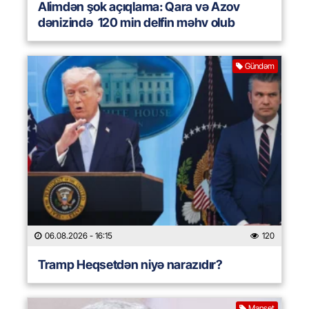
Alimdən şok açıqlama: Qara və Azov
dənizində 120 min delfin məhv olub
Gündəm
06.08.2026
- 16:15
120
Tramp Heqsetdən niyə narazıdır?
Manşet