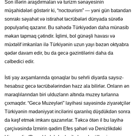
Son illərin araşdırmaları və turizm sənayesinin
müşahidələri göstərir ki, “noctourism” — yəni gün batandan
sonrakı səyahət və istirahət təcrübələri dünyada sürətlə
populyarlıq qazanır. Bu sahədə Türkiyədən daha münasib
məkan tapmaq çətindir. İqlimi, bol günəşli havası və
müxtəlif imkanları ilə Türkiyənin uzun yayı bəzən oktyabra
qədər davam edir, bu da gecə gəzintilərini daha da
cəlbedici edir.
İsti yay axşamlarında qonaqlar bu sehrli diyarda saysız-
hesabsız gecə təcrübələrindən həzz ala bilirlər. Onların ən
maraqlılarından biri ulduzların altında muzey turlarına
çıxmaqdır. “Gecə Muzeyləri” layihəsi sayəsində ziyarətçilər
Türkiyənin mədəniyyət incilərini qaranlıq düşdükdən sonra
da kəşf etmək imkanı qazanırlar. Təkcə ötən il bu layihə
çərçivəsində İzmirin qədim Efes şəhəri və Denizlikdəki