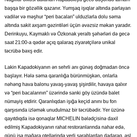
başqa bir gözəllik qazanır. Yumşaq işıqlar altında parlayan
vadilər və məşhur “peri bacaları” ulduzlarla dolu səma
altında sakit axşam gəzintiləri üçün əvəzsiz məkan yaradır.
Derinkuyu, Kaymaklı və Özkonak yeraltı şəhərləri də gecə
saat 21:00-a qədər açıq qalaraq ziyarətçilərə unikal
təcrübə bəxş edir.
Lakin Kapadokiyanın ən sehrli anı günəş doğmadan öncə
başlayır. Hələ səma qaranlığa bürünmüşkən, onlarla
nəhəng hava balonu yavaş-yavaş şişirdilir, havaya qalxır
və “peri bacalarının” üzərində sanki göy üzündə balet
nümayiş etdirir. Qaranlıqdan işığa keçid anını bu fon
qarşısında izləmək unudulmaz bir təcrübədir. Yer üzünə
qayıtdıqda isə qonaqlar MICHELIN bələdçisinə daxil
edilmiş Kapadokiyanın rahat restoranlarında nahar edə,
günü isə mağara otellərində yerli şərablardan dadaraq, əsl