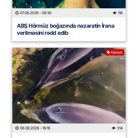
07.08.2026
- 09:30
118
ABŞ Hörmüz boğazında nəzarətin İrana
verilməsini rədd edib
Manşet
06.08.2026
- 18:19
314