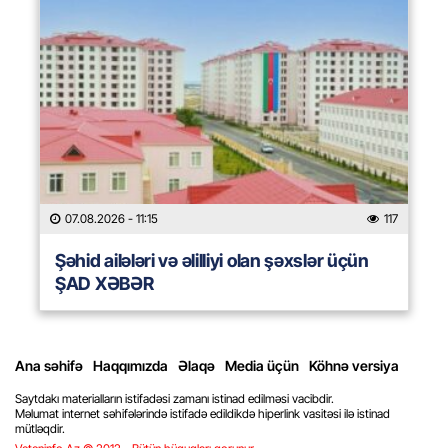
07.08.2026
- 11:15
117
Şəhid ailələri və əlilliyi olan şəxslər üçün
ŞAD XƏBƏR
Ana səhifə
Haqqımızda
Əlaqə
Media üçün
Köhnə versiya
Saytdakı materialların istifadəsi zamanı istinad edilməsi vacibdir.
Məlumat internet səhifələrində istifadə edildikdə hiperlink vasitəsi ilə istinad
mütləqdir.