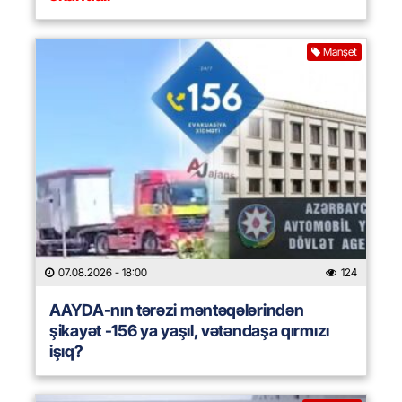
Manşet
07.08.2026
- 18:00
124
AAYDA-nın tərəzi məntəqələrindən
şikayət -156 ya yaşıl, vətəndaşa qırmızı
işıq?