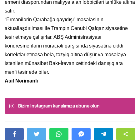
erməni diasporundan maliyyə alan lobbiçiləri təhlükə altına
salır;
“Ermənilərin Qarabağa qayıdışı” məsələsinin
aktuallaşdırılması ilə Trampın Cənubi Qafqaz siyasətinə
təsir etməyə çalışırlar. ABŞ Administrasiyası
konqresmenlərin müraciəti qarşısında siyasətinə ciddi
korrektlər etməsə belə, təzyiq altına düşür və məsələyə
istənilən münasibət Bakı-İrəvan xəttindəki danışıqlara
mənfi təsir edə bilər.
Asif Nərimanlı
Bizim Instagram kanalımıza abunə olun