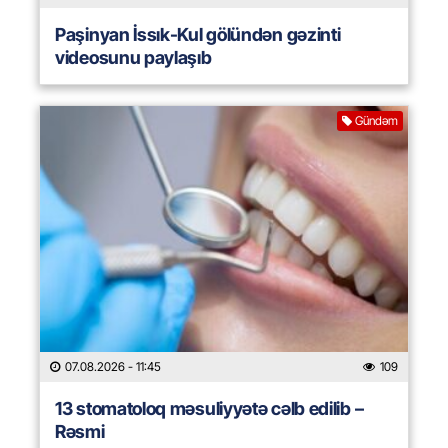
Paşinyan İssık-Kul gölündən gəzinti
videosunu paylaşıb
Gündəm
07.08.2026
- 11:45
109
13 stomatoloq məsuliyyətə cəlb edilib –
Rəsmi