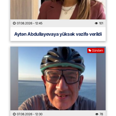
07.08.2026
- 12:45
101
Aytən Abdullayevaya yüksək vəzifə verildi
Gündəm
07.08.2026
- 12:30
78