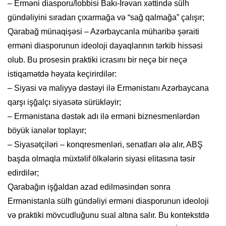
– Erməni diasporu/lobbisi Bakı-İrəvan xəttində sülh
gündəliyini sıradan çıxarmağa və “sağ qalmağa” çalışır;
Qarabağ münaqişəsi – Azərbaycanla müharibə şəraiti
erməni diasporunun ideoloji dayaqlarının tərkib hissəsi
olub. Bu prosesin praktiki icrasını bir neçə bir neçə
istiqamətdə həyata keçirirdilər:
– Siyasi və maliyyə dəstəyi ilə Ermənistanı Azərbaycana
qarşı işğalçı siyasətə sürükləyir;
– Ermənistana dəstək adı ilə erməni biznesmenlərdən
böyük ianələr toplayır;
– Siyasətçiləri – konqresmenləri, senatları ələ alır, ABŞ
başda olmaqla müxtəlif ölkələrin siyasi elitasına təsir
edirdilər;
Qarabağın işğaldan azad edilməsindən sonra
Ermənistanla sülh gündəliyi erməni diasporunun ideoloji
və praktiki mövcudluğunu sual altına salır. Bu kontekstdə