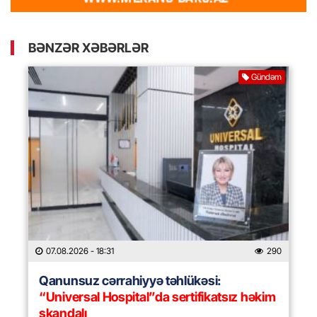
BƏNZƏR XƏBƏRLƏR
Gündəm
07.08.2026
- 18:31
290
Qanunsuz cərrahiyyə təhlükəsi:
“Universal Hospital”da sertifikatsız həkim
skandalı