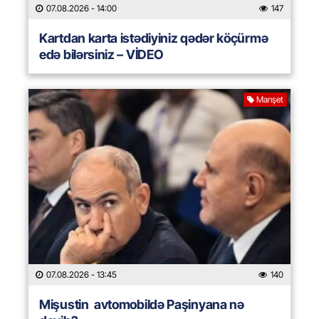
07.08.2026
- 14:00
147
Kartdan karta istədiyiniz qədər köçürmə
edə bilərsiniz – VİDEO
Manşet
07.08.2026
- 13:45
140
Mişustin avtomobildə Paşinyana nə