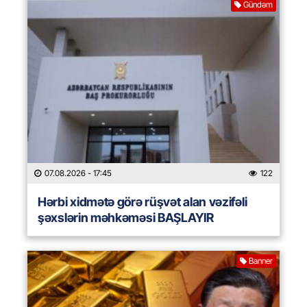
Gündəm
07.08.2026
- 17:45
122
Hərbi xidmətə görə rüşvət alan vəzifəli
şəxslərin məhkəməsi BAŞLAYIR
Banner