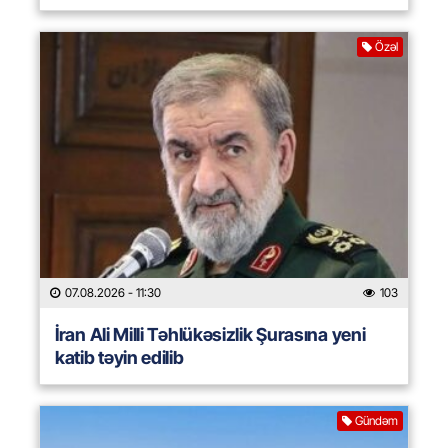
Özəl
07.08.2026
- 11:30
103
İran Ali Milli Təhlükəsizlik Şurasına yeni
katib təyin edilib
Gündəm