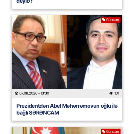
deyib?
Gündəm
07.08.2026
- 13:30
101
Prezidentdən Abel Məhərrəmovun oğlu ilə
bağlı SƏRƏNCAM
Gündəm