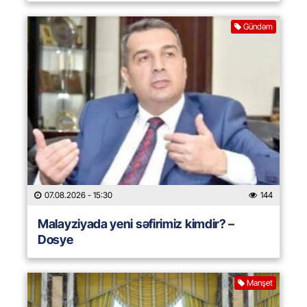
Gündəm
07.08.2026
- 15:30
144
Malayziyada yeni səfirimiz kimdir? –
Dosye
Manşet