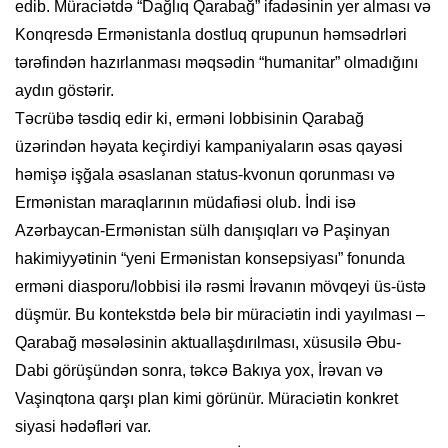
edib. Müraciətdə “Dağlıq Qarabağ” ifadəsinin yer alması və
Konqresdə Ermənistanla dostluq qrupunun həmsədrləri
tərəfindən hazırlanması məqsədin “humanitar” olmadığını
aydın göstərir.
Təcrübə təsdiq edir ki, erməni lobbisinin Qarabağ
üzərindən həyata keçirdiyi kampaniyaların əsas qayəsi
həmişə işğala əsaslanan status-kvonun qorunması və
Ermənistan maraqlarının müdafiəsi olub. İndi isə
Azərbaycan-Ermənistan sülh danışıqları və Paşinyan
hakimiyyətinin “yeni Ermənistan konsepsiyası” fonunda
erməni diasporu/lobbisi ilə rəsmi İrəvanın mövqeyi üs-üstə
düşmür. Bu kontekstdə belə bir müraciətin indi yayılması –
Qarabağ məsələsinin aktuallaşdırılması, xüsusilə Əbu-
Dabi görüşündən sonra, təkcə Bakıya yox, İrəvan və
Vaşinqtona qarşı plan kimi görünür. Müraciətin konkret
siyasi hədəfləri var.