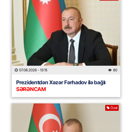
07.08.2026
- 13:15
80
Prezidentdən Xəzər Fərhadov ilə bağlı
SƏRƏNCAM
Özəl