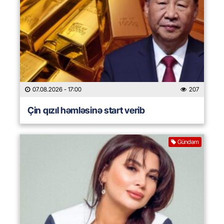
07.08.2026
- 17:00
207
Çin qızıl həmləsinə start verib
Gündəm