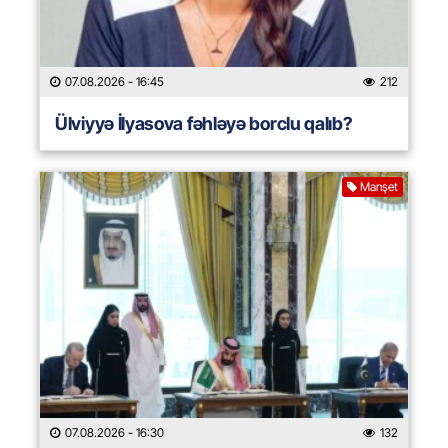
07.08.2026
- 16:45
212
Ülviyyə İlyasova fəhləyə borclu qalıb?
Manşet
07.08.2026
- 16:30
132