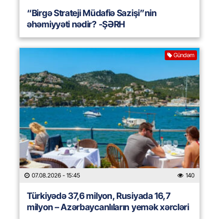
“Birgə Strateji Müdafiə Sazişi”nin
əhəmiyyəti nədir? -ŞƏRH
Gündəm
07.08.2026
- 15:45
140
Türkiyədə 37,6 milyon, Rusiyada 16,7
milyon – Azərbaycanlıların yemək xərcləri