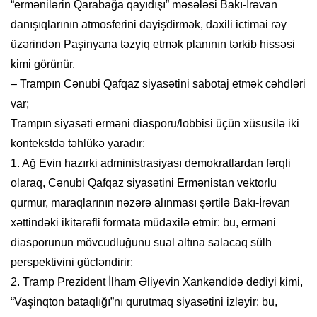
“ermənilərin Qarabağa qayıdışı” məsələsi Bakı-İrəvan
danışıqlarının atmosferini dəyişdirmək, daxili ictimai rəy
üzərindən Paşinyana təzyiq etmək planının tərkib hissəsi
kimi görünür.
– Trampın Cənubi Qafqaz siyasətini sabotaj etmək cəhdləri
var;
Trampın siyasəti erməni diasporu/lobbisi üçün xüsusilə iki
kontekstdə təhlükə yaradır:
1. Ağ Evin hazırki administrasiyası demokratlardan fərqli
olaraq, Cənubi Qafqaz siyasətini Ermənistan vektorlu
qurmur, maraqlarının nəzərə alınması şərtilə Bakı-İrəvan
xəttindəki ikitərəfli formata müdaxilə etmir: bu, erməni
diasporunun mövcudluğunu sual altına salacaq sülh
perspektivini gücləndirir;
2. Tramp Prezident İlham Əliyevin Xankəndidə dediyi kimi,
“Vaşinqton bataqlığı”nı qurutmaq siyasətini izləyir: bu,