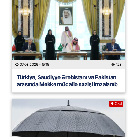
07.08.2026
- 15:15
123
Türkiyə, Səudiyyə Ərəbistanı və Pakistan
arasında Məkkə müdafiə sazişi imzalanıb
Özəl