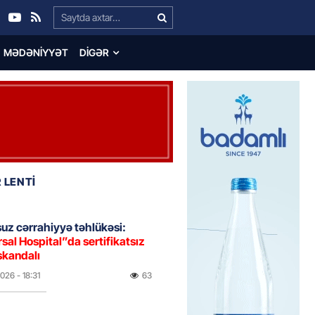
Search…
MƏDƏNIYYƏT
DIGƏR
 LENTİ
uz cərrahiyyə təhlükəsi:
sal Hospital”da sertifikatsız
skandalı
2026
- 18:31
63