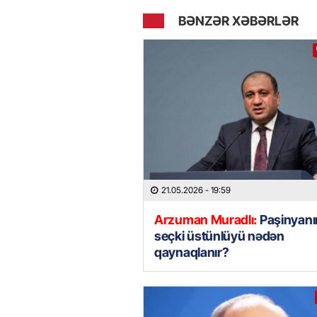
BƏNZƏR XƏBƏRLƏR
21.05.2026
- 19:59
Arzuman Muradlı:
Paşinyanı
seçki üstünlüyü nədən
qaynaqlanır?