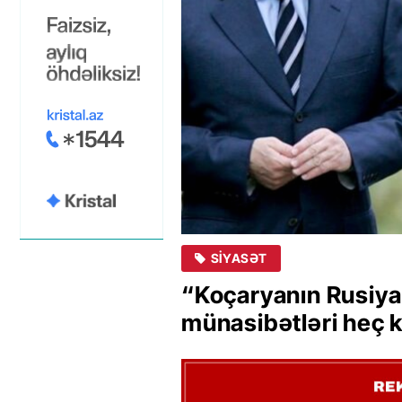
SIYASƏT
“Koçaryanın Rusiya s
münasibətləri heç k