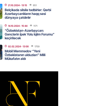
canda sabah 39 dərəcə isti
21.10.2024
- 13:15
951
Belçikada silsilə tədbirlər: Qərbi
Azərbaycanlıların haqq səsi
2026
- 14:30
82
dünyaya çatdırılır
14.10.2024
- 15:44
1171
“Özbəkistan-Azərbaycan:
Gənclərin İpək Yolu İqlim Forumu”
 Biznes-dən mikro biznes
keçiriləcək
nə 5%-dək endirim
2026
- 14:28
82
02.02.2024
- 13:00
1759
Mobil Məmmədov “Yeni
Özbəkistanın ulduzları” Milli
Mükafatın aldı
ıtda avtomobil qaçıran və
kdə mobil telefon oğurlayan
 saxlanılıb
2026
- 14:15
86
 karta istədiyiniz qədər
 edə bilərsiniz – VİDEO