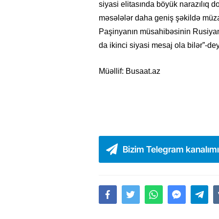
siyasi elitasında böyük narazılıq 
məsələlər daha geniş şəkildə müza
Paşinyanın müsahibəsinin Rusiyanın
da ikinci siyasi mesaj ola bilər”-dey
Müəllif: Busaat.az
Bizim Telegram kanalım