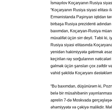
İsmayılov Koçaryanın Rusiya siyasi
“Koçaryanın Rusiya siyasi elitası il
Ermənistanda Paşinyan iqtidarı tə
birbaşa Rusiya prezidenti adından
baxımdan, Koçaryan-Rusiya müansibə
müxalifət üçün sirr deyil. Təbii ki
Rusiya siyasi elitasında Koçaryana 
yenidən hakimiyyətə gətirmək əsas 
keçirilən rəy sorğularının nəticələr
gəlmək üçün şansları çox zəifdir v
vahid şəkildə Koçaryanı dəstəkləm
“Bu baxımdan, düşünürəm ki, Pozne
belə bir müsahibənin yayınlanmas
aprelin 7-də Moskvada gerçəşləşəc
əhəmiyyətə və çəkiyə malikdir. Mə