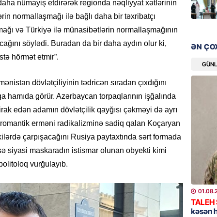
daha nümayiş etdirərək regionda nəqliyyat xətlərinin
“Liverp
rin normallaşmağı ilə bağlı daha bir təxribatçı
07.08.
mağı və Türkiyə ilə münasibətlərin normallaşmağının
HADISƏ
ağını söylədi. Buradan da bir daha aydın olur ki,
ƏN ÇO
Tovuzda
stə hörmət etmir”.
qardaşı
GÜN
07.08.
ənistan dövlətçiliyinin tədricən sıradan çıxdığını
a hamıda görür. Azərbaycan torpaqlarının işğalında
GÜNDƏM
ştirak edən adamın dövlətçilik qayğısı çəkməyi də ayrı
Türkiyə
, romantik erməni radikalizminə sadiq qalan Koçaryan
milyon 
xərclər
ilərdə çarpışacağını Rusiya paytaxtında sərt formada
07.08.
sə siyasi maskaradın istismar olunan obyekti kimi
olitoloq vurğulayıb.
GÜNDƏM
Malayzi
01.08.
Dosye
TALEH
07.08.
kəsən 