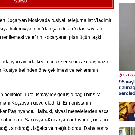
günə xə
07.08.
rt Koçaryan Moskvada rusiyalı telejurnalist Vladimir
BANNER
ya hakimiyyətinin “danışan dilləri”ndən sayılan
Çin qız
tərifləməsi və efirin Koçaryanın piarı üçün təşkil
07.08.
GÜNDƏM
nda iyun ayında keçiriləcək seçki öncəsi baş nazir
Ülviyyə
 Rusiya trəfindən önə çəkilməsi və reklamının
07.08.
07.08.
95 yaşl
MANŞET
qalmaq
xərcləd
“Birgə 
politoloq Tural İsmayılov görüşlə bağlı bir sıra
əhəmiy
anı Koçaryan qeyd elədi ki, Ermənistanın
07.08.
ar Paşinyandır. Halbuki, siyasi məsələlərdən azca
lub olan ordu Sarkisyan-Koçaryan ordusudur, onların
İDMAN
tdığı, sındırdığı, işğalçı və məğlub ordu. Daha sonra
Albani