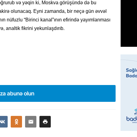
doğrurub və yəqin ki, Moskva görüşündə də bu
07.08.
kirə olunacaq. Eyni zamanda, bir neçə gün əvvəl
MANŞET
 nüfuzlu “Birinci kanal”ının efirində yayımlanması
Mişust
ə, analtik fikrini yekunlaşdırıb.
deyib?
07.08.
GÜNDƏM
Prezid
ilə ba
07.08.
ıza abunə olun
GÜNDƏM
Prezide
SƏRƏ
07.08.
ÖZƏL