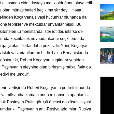
 elitasında ciddi dəstəyə malik olduğunu əlavə edib:
Azərbay
ə olan münasibətləri heç kimə sirr deyil. Hətta,
olacaq
rəfindən Koçaryana siyasi hücumlar olunanda da
07.08.
 ona təbriklər və məktublar ünvanlanmışdı. Bu
REKLAM
tələri Ermənistanda istər iqtidar, istərsə də
Birbank
, iyunda keçiriləcək növbədənkənar seçkilərdə də
krediti
qarşı olan fikirlər daha pozitivdir. Yəni, Koçaryanı
07.08.
istək və variantlardan biidir. Lakin Ermənistanda
i göstərir ki, Robert Koçaryanın iqtidara yenidən
HADISƏ
ə Paşinyanın əleyhinə olan birləşmiş müxalifətin də
Sumqay
çimərli
ədiyi məlumdur”.
şəxslər
07.08.
rin verlişində Robert Koçaryanın portreti fonunda
ı və müsahibə zamanı onun reklamının aparılamsı
GÜNDƏM
ək Paşinyan-Putin görüşü öncəsi də xüsusi siyasi
Kartdan
lumdur ki, Paşinyanın anti-Rusiya addımları Rusiya
köçürmə