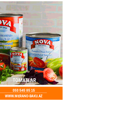
ycanda Media və Yayım Şurası
dı
2026
- 13:00
73
Abdullayevaya yüksək vəzifə
2026
- 12:45
89
n İssık-Kul gölündən gəzinti
unu paylaşıb
2026
- 12:30
67
u rayonunda 70 min manat
də elektrik naqilləri oğurlayan
xlanılıb