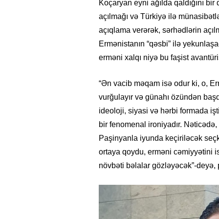
Koçaryan eyni ağılda qaldığını bir 
açılmağı və Türkiyə ilə münasibətlə
açıqlama verərək, sərhədlərin açıl
Ermənistanın “qəsbi” ilə yekunlaşac
erməni xalqı niyə bu faşist avantüri
“Ən vacib məqam isə odur ki, o, Erm
vurğulayır və günahı özündən başq
ideoloji, siyasi və hərbi formada i
bir fenomenal ironiyadır. Nəticədə
Paşinyanla iyunda keçiriləcək seçk
ortaya qoydu, erməni cəmiyyətini i
növbəti bəlalar gözləyəcək”-deyə, p