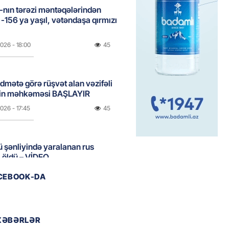
nın tərəzi məntəqələrindən
 -156 ya yaşıl, vətəndaşa qırmızı
2026
- 18:00
45
idmətə görə rüşvət alan vəzifəli
rin məhkəməsi BAŞLAYIR
2026
- 17:45
45
 şənliyində yaralanan rus
 öldü – VİDEO
2026
- 17:30
63
ACEBOOK-DA
ı qadının milyonluq mirası ilə
almaqal: 546 min manatı 20
XƏBƏRLƏR