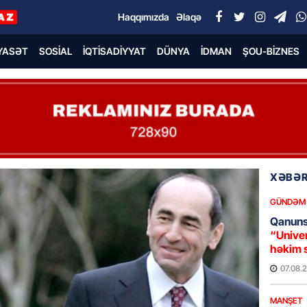
Haqqımızda
Əlaqə
YASƏT
SOSIAL
İQTISADIYYAT
DÜNYA
İDMAN
ŞOU-BIZNES
XƏBƏR
GÜNDƏM
Qanuns
“Univer
həkim 
07.08.
MANŞET