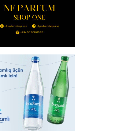
2026
- 14:00
90
in avtomobildə Paşinyana nə
2026
- 13:45
87
entdən Abel Məhərrəmovun oğlu
ğlı SƏRƏNCAM
2026
- 13:30
91
ntdən Xəzər Fərhadov ilə bağlı
NCAM
2026
- 13:15
70