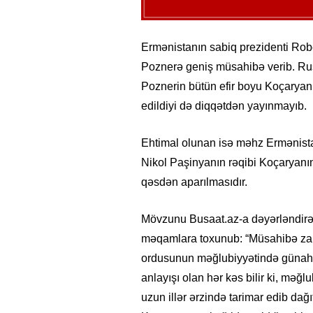
Ermənistanın sabiq prezidenti Robe
Poznerə geniş müsahibə verib. Rusi
Poznerin bütün efir boyu Koçaryanı 
edildiyi də diqqətdən yayınmayıb.
Ehtimal olunan isə məhz Ermənista
Nikol Paşinyanın rəqibi Koçaryanın
qəsdən aparılmasıdır.
Mövzunu Busaat.az-a dəyərləndirən 
məqamlara toxunub: “Müsahibə zam
ordusunun məğlubiyyətində günahk
anlayışı olan hər kəs bilir ki, məğ
uzun illər ərzində tarimar edib dağı