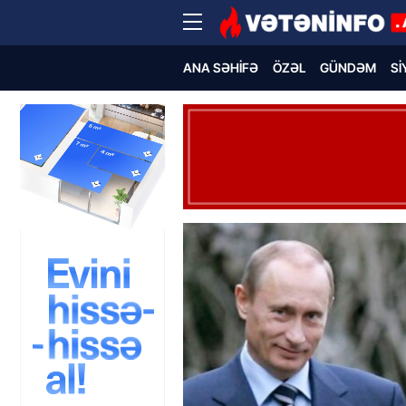
ANA SƏHIFƏ
ÖZƏL
GÜNDƏM
SI