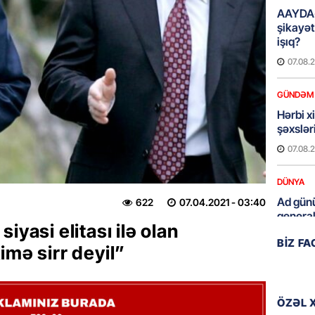
AAYDA-
şikayət
işıq?
07.08.
GÜNDƏM
Hərbi x
şəxslə
07.08.
DÜNYA
Ad günü
622
07.04.2021
- 03:40
general
iyasi elitası ilə olan
07.08.
BIZ F
imə sirr deyil”
ÖZƏL
95 yaşl
bağlı q
ÖZƏL 