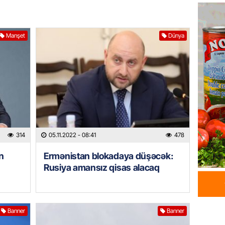
Azərba
yaradıl
07.08.
Manşet
Dünya
GÜNDƏM
Aytən 
verildi
07.08.
GÜNDƏM
Paşinya
314
05.11.2022
- 08:41
478
videos
n
Ermənistan blokadaya düşəcək:
07.08.
Rusiya amansız qisas alacaq
HADISƏ
Sabunç
dəyərin
Banner
Banner
şəxs sa