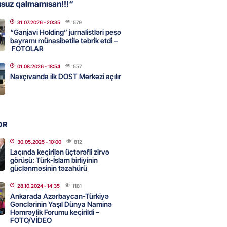
usuz qalmamısan!!!“
31.07.2026
- 20:35
579
, Səudiyyə Ərəbistanı və
“Ganjavi Holding” jurnalistləri peşə
an arasında Məkkə müdafiə
bayramı münasibətilə təbrik etdi –
FOTOLAR
imzalanıb
2026
- 15:15
68
01.08.2026
- 18:54
557
Naxçıvanda ilk DOST Mərkəzi açılır
Ukraynaya bu silahı verməkdən
etdi: ABŞ-ın özünün bu raketlərə
ı var
OR
2026
- 15:00
80
30.05.2025
- 10:00
812
Laçında keçirilən üçtərəfli zirvə
görüşü: Türk-İslam birliyinin
güclənməsinin təzahürü
bolçu İran millisindən İMTİNA
u ölkəni seçdilər
28.10.2024
- 14:35
1181
Ankarada Azərbaycan-Türkiyə
2026
- 14:45
85
Gənclərinin Yaşıl Dünya Naminə
Həmrəylik Forumu keçirildi –
FOTO/VİDEO