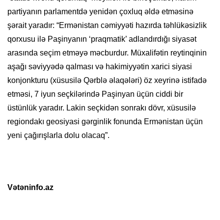
partiyanın parlamentdə yenidən çoxluq əldə etməsinə
şərait yaradır: “Ermənistan cəmiyyəti hazırda təhlükəsizlik
qorxusu ilə Paşinyanın ‘praqmatik’ adlandırdığı siyasət
arasında seçim etməyə məcburdur. Müxalifətin reytinqinin
aşağı səviyyədə qalması və hakimiyyətin xarici siyasi
konjonkturu (xüsusilə Qərblə əlaqələri) öz xeyrinə istifadə
etməsi, 7 iyun seçkilərində Paşinyan üçün ciddi bir
üstünlük yaradır. Lakin seçkidən sonrakı dövr, xüsusilə
regiondakı geosiyasi gərginlik fonunda Ermənistan üçün
yeni çağırışlarla dolu olacaq”.
Vətəninfo.az