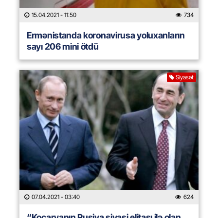
15.04.2021
- 11:50
734
Ermənistanda koronavirusa yoluxanların
sayı 206 mini ötdü
Siyasət
07.04.2021
- 03:40
624
“Koçaryanın Rusiya siyasi elitası ilə olan