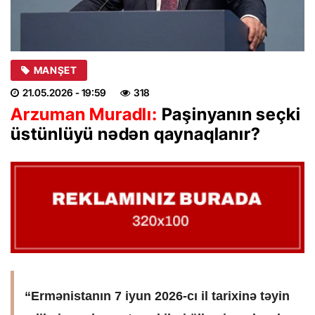
MANŞET
21.05.2026
- 19:59
318
Arzuman Muradlı:
Paşinyanın seçki
üstünlüyü nədən qaynaqlanır?
“Ermənistanın 7 iyun 2026-cı il tarixinə təyin