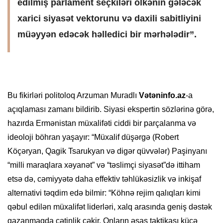
edilmiş parlament seçkiləri ölkənin gələcək
xarici siyasət vektorunu və daxili sabitliyini
müəyyən edəcək həlledici bir mərhələdir”.
Bu fikirləri politoloq Arzuman Muradlı
Vətəninfo.az
-a
açıqlaması zamanı bildirib. Siyasi ekspertin sözlərinə görə,
hazırda Ermənistan müxalifəti ciddi bir parçalanma və
ideoloji böhran yaşayır: “Müxalif düşərgə (Robert
Köçəryan, Qagik Tsarukyan və digər qüvvələr) Paşinyanı
“milli maraqlara xəyanət” və “təslimçi siyasət”də ittiham
etsə də, cəmiyyətə daha effektiv təhlükəsizlik və inkişaf
alternativi təqdim edə bilmir: “Köhnə rejim qalıqları kimi
qəbul edilən müxalifət liderləri, xalq arasında geniş dəstək
qazanmaqda çətinlik çəkir. Onların əsas taktikası küçə