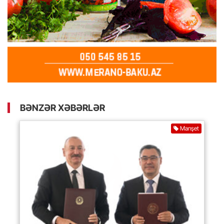
BƏNZƏR XƏBƏRLƏR
Manşet