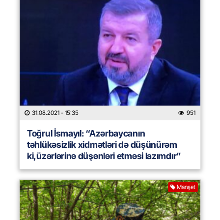
31.08.2021
- 15:35
951
Toğrul İsmayıl: “Azərbaycanın
təhlükəsizlik xidmətləri də düşünürəm
ki,üzərlərinə düşənləri etməsi lazımdır”
Manşet