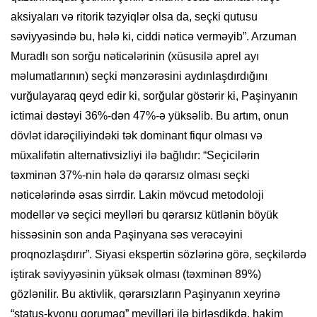
aksiyaları və ritorik təzyiqlər olsa da, seçki qutusu
səviyyəsində bu, hələ ki, ciddi nəticə verməyib”. Arzuman
Muradlı son sorğu nəticələrinin (xüsusilə aprel ayı
məlumatlarının) seçki mənzərəsini aydınlaşdırdığını
vurğulayaraq qeyd edir ki, sorğular göstərir ki, Paşinyanın
ictimai dəstəyi 36%-dən 47%-ə yüksəlib. Bu artım, onun
dövlət idarəçiliyindəki tək dominant fiqur olması və
müxalifətin alternativsizliyi ilə bağlıdır: “Seçicilərin
təxminən 37%-nin hələ də qərarsız olması seçki
nəticələrində əsas sirrdir. Lakin mövcud metodoloji
modellər və seçici meylləri bu qərarsız kütlənin böyük
hissəsinin son anda Paşinyana səs verəcəyini
proqnozlaşdırır”. Siyasi ekspertin sözlərinə görə, seçkilərdə
iştirak səviyyəsinin yüksək olması (təxminən 89%)
gözlənilir. Bu aktivlik, qərarsızların Paşinyanın xeyrinə
“status-kvonu qorumaq” meyilləri ilə birləşdikdə, hakim