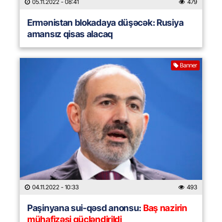
05.11.2022
- 08:41
479
Ermənistan blokadaya düşəcək: Rusiya
amansız qisas alacaq
Banner
04.11.2022
- 10:33
493
Paşinyana sui-qəsd anonsu:
Baş nazirin
mühafizəsi gücləndirildi