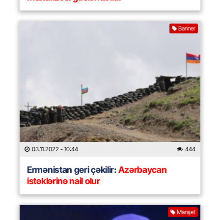
Banner
03.11.2022
- 10:44
444
Ermənistan geri çəkilir:
Azərbaycan
istəklərinə nail olur
Manşet