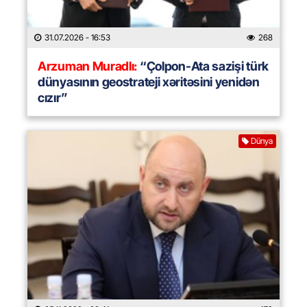
31.07.2026
- 16:53
268
Arzuman Muradlı:
“Çolpon-Ata sazişi türk
dünyasının geostrateji xəritəsini yenidən
cızır”
Dünya