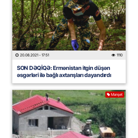
20.08.2021
- 17:51
1110
SON DƏQİQƏ: Ermənistan itgin düşən
əsgərləri ilə bağlı axtarışları dayandırdı
Manşet