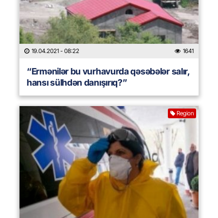
19.04.2021
- 08:22
1641
“Ermənilər bu vurhavurda qəsəbələr salır,
hansı sülhdən danışırıq?”
Region