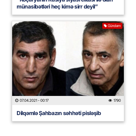
münasibətləri heç kimə sirr deyil”
Gündəm
07.04.2021
- 00:17
1790
Dilqəmlə Şahbazın səhhəti pisləşib