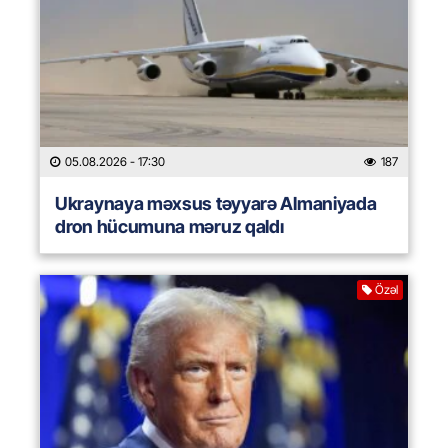
05.08.2026
- 17:30
187
Ukraynaya məxsus təyyarə Almaniyada
dron hücumuna məruz qaldı
Özəl