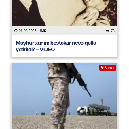
06.08.2026
- 11:15
73
Məşhur xanım bəstəkar necə qətlə
yetirildi? – VİDEO
Banner