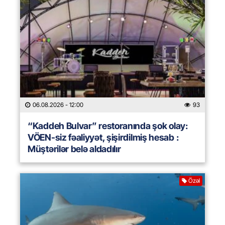
06.08.2026
- 12:00
93
“Kaddeh Bulvar” restoranında şok olay:
VÖEN-siz fəaliyyət, şişirdilmiş hesab :
Müştərilər belə aldadılır
Özəl