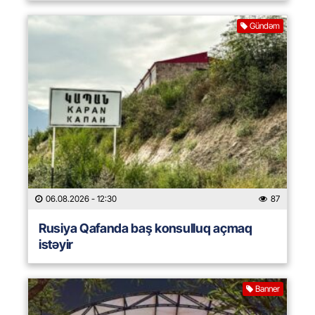
Gündəm
06.08.2026
- 12:30
87
Rusiya Qafanda baş konsulluq açmaq
istəyir
Banner