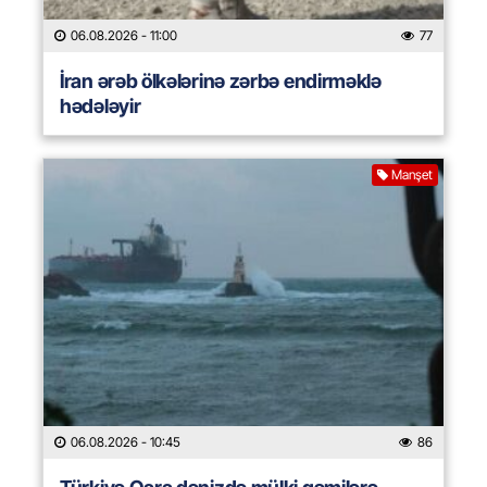
06.08.2026
- 11:00
77
İran ərəb ölkələrinə zərbə endirməklə
hədələyir
Manşet
06.08.2026
- 10:45
86