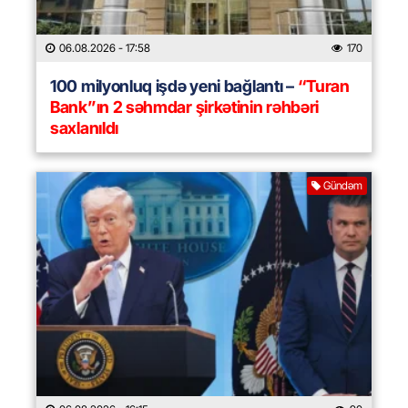
06.08.2026
- 17:58
170
100 milyonluq işdə yeni bağlantı –
“Turan
Bank”ın 2 səhmdar şirkətinin rəhbəri
saxlanıldı
Gündəm