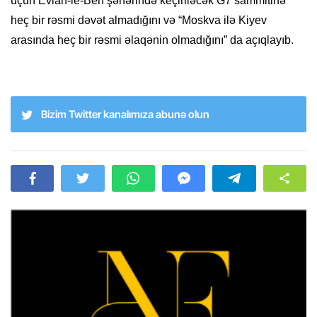
üçün Evian-le-Ben şəhərində keçiriləcək G7 sammitinə
heç bir rəsmi dəvət almadığını və “Moskva ilə Kiyev
arasında heç bir rəsmi əlaqənin olmadığını” da açıqlayıb.
Bizim Twitter kanalımıza abunə olun