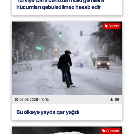
Türkiyə Qara dənizdə mülki gəmilərə
hücumları qəbuledilməz hesab edir
Banner
06.08.2026
- 10:15
89
Bu ölkəyə yayda qar yağdı
Gündəm