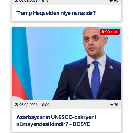
06.08.2026
- 16:15
90
Tramp Heqsetdən niyə narazıdır?
Gündəm
06.08.2026
- 16:00
78
Azərbaycanın UNESCO-dakı yeni
nümayəndəsi kimdir? – DOSYE