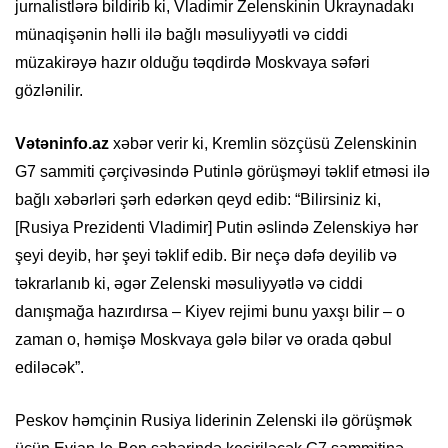
jurnalistlərə bildirib ki, Vladimir Zelenskinin Ukraynadakı
münaqişənin həlli ilə bağlı məsuliyyətli və ciddi
müzakirəyə hazır olduğu təqdirdə Moskvaya səfəri
gözlənilir.
Vətəninfo.az
xəbər verir ki, Kremlin sözçüsü Zelenskinin
G7 sammiti çərçivəsində Putinlə görüşməyi təklif etməsi ilə
bağlı xəbərləri şərh edərkən qeyd edib: “Bilirsiniz ki,
[Rusiya Prezidenti Vladimir] Putin əslində Zelenskiyə hər
şeyi deyib, hər şeyi təklif edib. Bir neçə dəfə deyilib və
təkrarlanıb ki, əgər Zelenski məsuliyyətlə və ciddi
danışmağa hazırdırsa – Kiyev rejimi bunu yaxşı bilir – o
zaman o, həmişə Moskvaya gələ bilər və orada qəbul
ediləcək”.
Peskov həmçinin Rusiya liderinin Zelenski ilə görüşmək