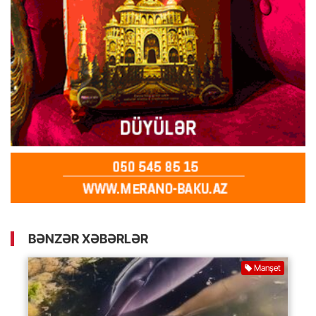
BƏNZƏR XƏBƏRLƏR
Manşet