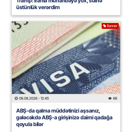
Tramp: İranla müharibəyə yox, sülhə
üstünlük verərdim
Banner
06.08.2026
- 12:45
66
ABŞ-da qalma müddətinizi aşsanız,
gələcəkdə ABŞ-a girişinizə daimi qadağa
qoyula bilər