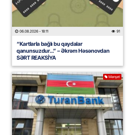
06.08.2026
- 18:11
91
“Kartlarla bağlı bu qaydalar
qanunsuzdur…” – Əkrəm Həsənovdan
SƏRT REAKSİYA
Manşet