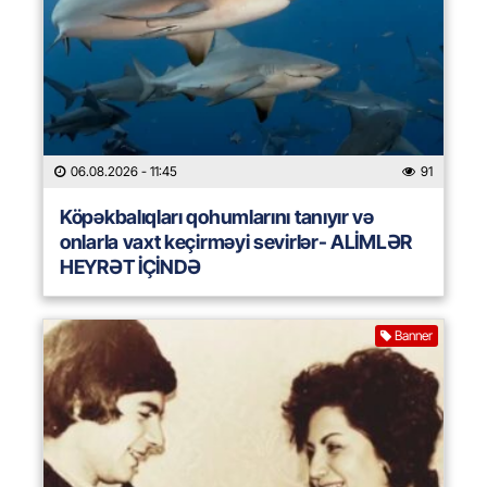
06.08.2026
- 11:45
91
Köpəkbalıqları qohumlarını tanıyır və
onlarla vaxt keçirməyi sevirlər- ALİMLƏR
HEYRƏT İÇİNDƏ
Banner