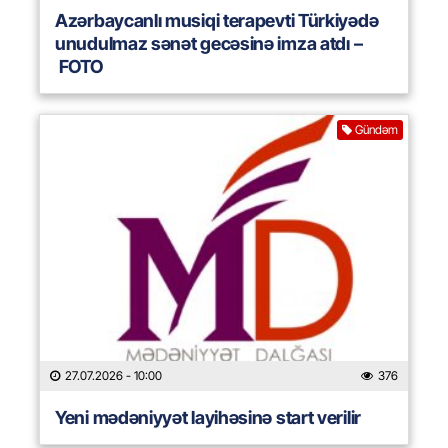
Azərbaycanlı musiqi terapevti Türkiyədə
unudulmaz sənət gecəsinə imza atdı –
FOTO
Gündəm
27.07.2026
- 10:00
376
Yeni mədəniyyət layihəsinə start verilir