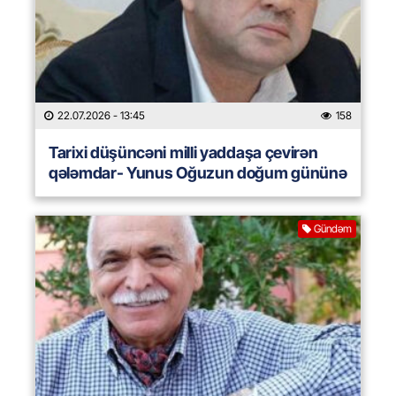
22.07.2026
- 13:45
158
Tarixi düşüncəni milli yaddaşa çevirən
qələmdar- Yunus Oğuzun doğum gününə
Gündəm