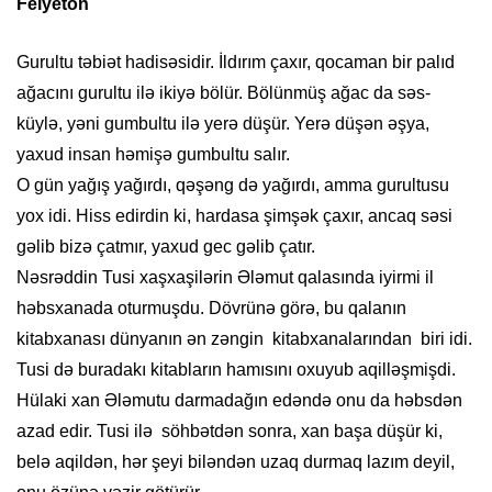
Felyeton
Gurultu təbiət hadisəsidir. İldırım çaxır, qocaman bir palıd
ağacını gurultu ilə ikiyə bölür. Bölünmüş ağac da səs-
küylə, yəni gumbultu ilə yerə düşür. Yerə düşən əşya,
yaxud insan həmişə gumbultu salır.
O gün yağış yağırdı, qəşəng də yağırdı, amma gurultusu
yox idi. Hiss edirdin ki, hardasa şimşək çaxır, ancaq səsi
gəlib bizə çatmır, yaxud gec gəlib çatır.
Nəsrəddin Tusi xaşxaşilərin Ələmut qalasında iyirmi il
həbsxanada oturmuşdu. Dövrünə görə, bu qalanın
kitabxanası dünyanın ən zəngin kitabxanalarından biri idi.
Tusi də buradakı kitabların hamısını oxuyub aqilləşmişdi.
Hülaki xan Ələmutu darmadağın edəndə onu da həbsdən
azad edir. Tusi ilə söhbətdən sonra, xan başa düşür ki,
belə aqildən, hər şeyi biləndən uzaq durmaq lazım deyil,