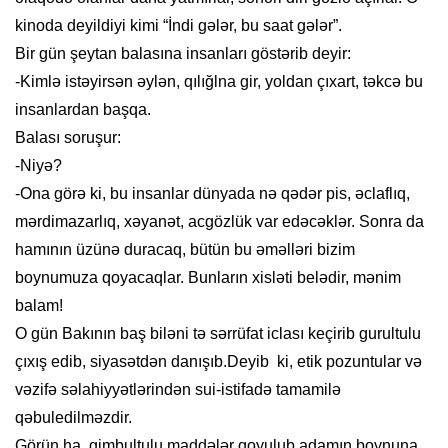
kinoda deyildiyi kimi “İndi gələr, bu saat gələr”.
Bir gün şeytan balasına insanları göstərib deyir:
-Kimlə istəyirsən əylən, qılığlna gir, yoldan çıxart, təkcə bu
insanlardan başqa.
Balası soruşur:
-Niyə?
-Ona görə ki, bu insanlar dünyada nə qədər pis, əclaflıq,
mərdimazarlıq, xəyanət, acgözlük var edəcəklər. Sonra da
hamının üzünə duracaq, bütün bu əməlləri bizim
boynumuza qoyacaqlar. Bunların xisləti belədir, mənim
balam!
O gün Bakının baş biləni tə sərrüfat iclası keçirib gurultulu
çıxış edib, siyasətdən danışıb.Deyib ki, etik pozuntular və
vəzifə səlahiyyətlərindən sui-istifadə tamamilə
qəbuledilməzdir.
Görün ha, gimbultulu maddələr qoyulub adamın boynuna