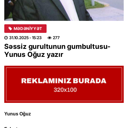
MƏDƏNIYYƏT
31.10.2025
- 15:23
277
Səssiz gurultunun gumbultusu-
Yunus Oğuz yazır
Yunus Oğuz