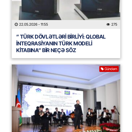
22.05.2026
- 11:55
275
” TÜRK DÖVLƏTLƏRİ BİRLİYİ: QLOBAL
İNTEQRASİYANIN TÜRK MODELİ
KİTABINA” BİR NEÇƏ SÖZ
Gündəm