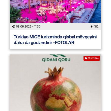
08.06.2026
- 11:30
182
Türkiyə MICE turizmində qlobal mövqeyini
daha da gücləndirir -FOTOLAR
Gündəm