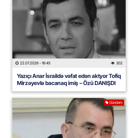
22.07.2026
- 16:45
302
Yazıçı Anar İsraildə vəfat edən aktyor Tofiq
Mirzəyevlə bacanaq imiş – Özü DANIŞDI
Gündəm