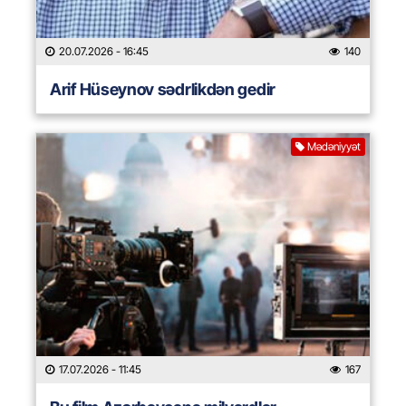
20.07.2026
- 16:45
140
Arif Hüseynov sədrlikdən gedir
Mədəniyyət
17.07.2026
- 11:45
167