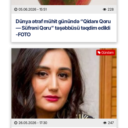
05.06.2026
- 15:51
228
Dünya ətraf mühit günündə “Qidanı Qoru
— Süfrəni Qoru” təşəbbüsü təqdim edildi
-FOTO
Gündəm
26.05.2026
- 17:30
247