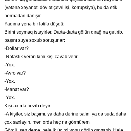
(vətənə xəyanət, dövlət çevrilişi, korrupsiya), bu da etik
normadan danışır.
Yadıma yenə bir lətifə düşdü:
Birini soymaq istəyirlər. Darta-darta gölün qırağına gətirib,
başını suya soxub soruşurlar:
-Dollar var?
-Nəfəslik verən kimi kişi cavab verir:
-Yox.
-Avro var?
-Yox.
-Manat var?
-Yox.
Kişi axırda bezib deyir:
-A kişilər, siz başımı, ya daha dərinə salın, ya da suda daha
çox saxlayın, mən orda heç nə görmürəm.
Gördü, sən demə, hələlik üç milyonu görüb qaytarıb. Hələ