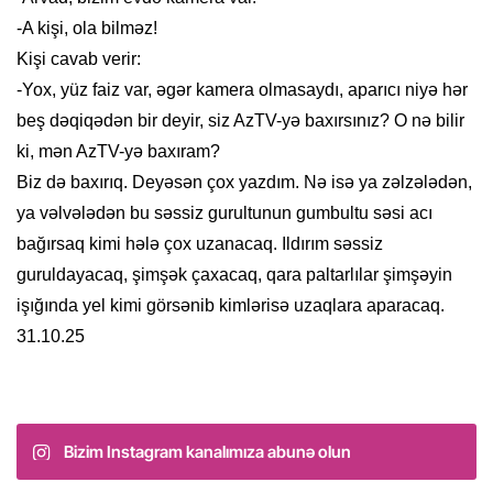
-A kişi, ola bilməz!
Kişi cavab verir:
-Yox, yüz faiz var, əgər kamera olmasaydı, aparıcı niyə hər
beş dəqiqədən bir deyir, siz AzTV-yə baxırsınız? O nə bilir
ki, mən AzTV-yə baxıram?
Biz də baxırıq. Deyəsən çox yazdım. Nə isə ya zəlzələdən,
ya vəlvələdən bu səssiz gurultunun gumbultu səsi acı
bağırsaq kimi hələ çox uzanacaq. Ildırım səssiz
guruldayacaq, şimşək çaxacaq, qara paltarlılar şimşəyin
işığında yel kimi görsənib kimlərisə uzaqlara aparacaq.
31.10.25
Bizim Instagram kanalımıza abunə olun