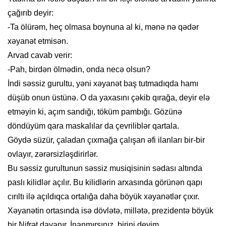
çağırıb deyir:
-Ta ölürəm, heç olmasa boynuna al ki, mənə nə qədər
xəyanət etmisən.
Arvad cavab verir:
-Pah, birdən ölmədin, onda necə olsun?
İndi səssiz gurultu, yəni xəyanət baş tutmadıqda hamı
düşüb onun üstünə. O da yaxasını çəkib qırağa, deyir elə
etməyin ki, açım sandığı, töküm pambığı. Gözünə
döndüyüm qara maskalılar da çevriliblər qartala.
Göydə süzür, çaladan çıxmağa çalışan əfi ilanları bir-bir
ovlayır, zərərsizləşdirirlər.
Bu səssiz gurultunun səssiz musiqisinin sədası altında
paslı kilidlər açılır. Bu kilidlərin arxasında görünən qapı
cırıltı ilə açıldıqca ortalığa daha böyük xəyanətlər çıxır.
Xəyanətin ortasında isə dövlətə, millətə, prezidentə böyük
bir Nifrət dayanır. İnanmırsınız, birini deyim.