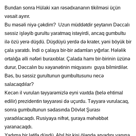
Bundan sonra Hülaki xan rəsədxananın tikilməsi üçün
vəsait ayırır.
Bu məsəli niyə çəkdim? Uzun müddətdir şeytanın Dəccalı
səssiz işləyib gurultu yaratmaq istəyirdi, ancaq gumbultu
ilə özü yerə düşdü. Düşdüyü yerdə də krater, yəni böyük bir
çala yaratdı. İndi o çalaya bir-bir adamları yığırlar. Hələlik
ortalığa əlli nəfəri buraxıblar. Çalada hamı bir-birinin üzünə
durur, Dəccalın bu xəyanətinin miqyasını guya bilmirdilər.
Bəs, bu səssiz gurultunun gumbultusunu necə
salacaqdılar?
Kecən il vurulan təyyarəmizlə eyni vaxtda (belə ehtimal
edilir) prezidentin təyyarəsi də uçurdu. Təyyarə vurulacaq,
sonra gumbultunun sədasında Dövlət Şurası
yaradılacaqdı. Rusiyaya nifrət, şuraya məhəbbət
yaranacaqdı.
Yadıma bir lətifə düşdü. Ahıl bir kişi öləndə arvadını yanına