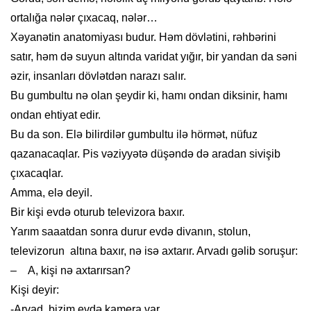
ortalığa nələr çıxacaq, nələr…
Xəyanətin anatomiyası budur. Həm dövlətini, rəhbərini
satır, həm də suyun altında varidat yığır, bir yandan da səni
əzir, insanları dövlətdən narazı salır.
Bu gumbultu nə olan şeydir ki, hamı ondan diksinir, hamı
ondan ehtiyat edir.
Bu da son. Elə bilirdilər gumbultu ilə hörmət, nüfuz
qazanacaqlar. Pis vəziyyətə düşəndə də aradan sivişib
çıxacaqlar.
Amma, elə deyil.
Bir kişi evdə oturub televizora baxır.
Yarım saaatdan sonra durur evdə divanın, stolun,
televizorun altına baxır, nə isə axtarır. Arvadı gəlib soruşur:
– A, kişi nə axtarırsan?
Kişi deyir:
-Arvad, bizim evdə kamera var.