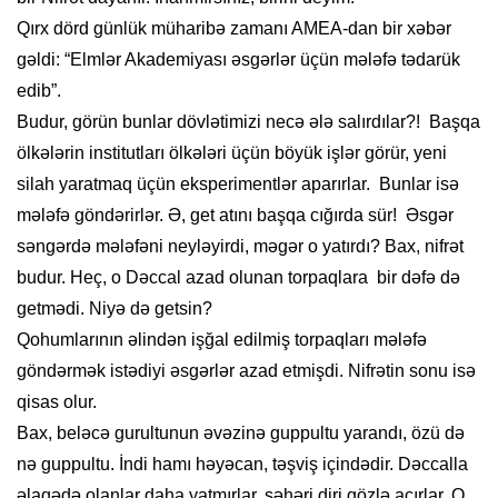
Qırx dörd günlük müharibə zamanı AMEA-dan bir xəbər
gəldi: “Elmlər Akademiyası əsgərlər üçün mələfə tədarük
edib”.
Budur, görün bunlar dövlətimizi necə ələ salırdılar?! Başqa
ölkələrin institutları ölkələri üçün böyük işlər görür, yeni
silah yaratmaq üçün eksperimentlər aparırlar. Bunlar isə
mələfə göndərirlər. Ə, get atını başqa cığırda sür! Əsgər
səngərdə mələfəni neyləyirdi, məgər o yatırdı? Bax, nifrət
budur. Heç, o Dəccal azad olunan torpaqlara bir dəfə də
getmədi. Niyə də getsin?
Qohumlarının əlindən işğal edilmiş torpaqları mələfə
göndərmək istədiyi əsgərlər azad etmişdi. Nifrətin sonu isə
qisas olur.
Bax, beləcə gurultunun əvəzinə guppultu yarandı, özü də
nə guppultu. İndi hamı həyəcan, təşviş içindədir. Dəccalla
əlaqədə olanlar daha yatmırlar, səhəri diri gözlə açırlar. O