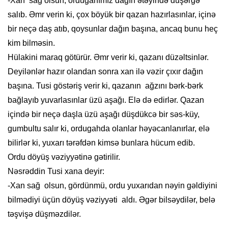
-Xan sağ olsun, ordugahımız dağın ətəyində düşərgə
salıb. Əmr verin ki, çox böyük bir qazan hazırlasınlar, içinə
bir neçə daş atıb, qoysunlar dağın başına, ancaq bunu heç
kim bilməsin.
Hülakini maraq götürür. Əmr verir ki, qazanı düzəltsinlər.
Deyilənlər hazır olandan sonra xan ilə vəzir çıxır dağın
başına. Tusi göstəriş verir ki, qazanın ağzını bərk-bərk
bağlayıb yuvarlasınlar üzü aşağı. Elə də edirlər. Qazan
içində bir neçə daşla üzü aşağı düşdükcə bir səs-küy,
gumbultu salır ki, ordugahda olanlar həyəcanlanırlar, elə
bilirlər ki, yuxarı tərəfdən kimsə bunlara hücum edib.
Ordu döyüş vəziyyətinə gətirilir.
Nəsrəddin Tusi xana deyir:
-Xan sağ olsun, gördünmü, ordu yuxarıdan nəyin gəldiyini
bilmədiyi üçün döyüş vəziyyəti aldı. Əgər bilsəydilər, belə
təşvişə düşməzdilər.