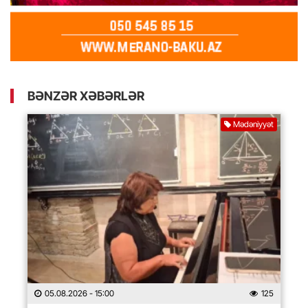
BƏNZƏR XƏBƏRLƏR
Mədəniyyət
05.08.2026
- 15:00
125