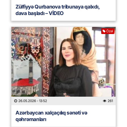
Zülfiyyə Qurbanova tribunaya qalxdı,
dava başladı – VİDEO
Özəl
26.05.2026
- 13:52
261
Azərbaycan xalçaçılıq sənəti və
qəhrəmanları