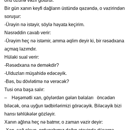
onu özünə vəzir götürür.
Bir gün xanın keyfi dağların üstündə qəzəndə, o vəzirindən
soruşur:
-Ürəyin nə istəyir, söylə həyata keçirim.
Nəsrəddin cavab verir:
-Ürəyim heç nə istəmir, amma əqlim deyir ki, bir rəsədxana
açmaq lazımdır.
Hülaki sual verir:
-Rəsədxana nə deməkdir?
-Ulduzları müşahidə edəcəyik.
-Bəs, bu dövlətimə nə verəcək?
Tusi ona başa salır:
– Həşəmətli xan, göylərdən gələn bəlaları öncədən
biləcək, ona uyğun tədbirlərimizi görəcəyik. Biləcəyik bizi
hansı təhlükələr gözləyir.
Xanın ağlına heç nə batmır, o zaman vəzir deyir: