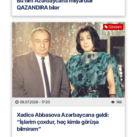
Bu film Azərbaycana milyardlar
QAZANDIRA bilər
Gündəm
09.07.2026
- 17:20
149
Xədicə Abbasova Azərbaycana gəldi:
“İşlərim çoxdur, heç kimlə görüşə
bilmirəm”