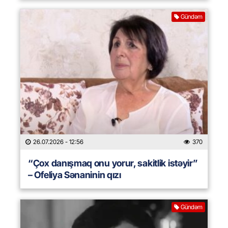
Gündəm
26.07.2026
- 12:56
370
“Çox danışmaq onu yorur, sakitlik istəyir”
– Ofeliya Sənaninin qızı
Gündəm