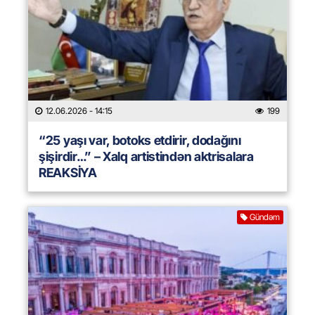
12.06.2026
- 14:15
199
“25 yaşı var, botoks etdirir, dodağını
şişirdir…” – Xalq artistindən aktrisalara
REAKSİYA
Gündəm