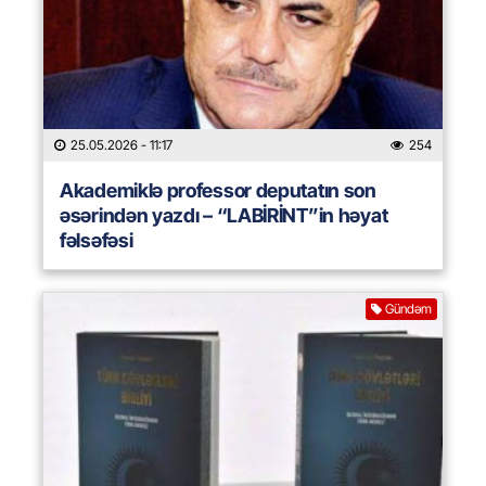
25.05.2026
- 11:17
254
Akademiklə professor deputatın son
əsərindən yazdı – “LABİRİNT”in həyat
fəlsəfəsi
Gündəm