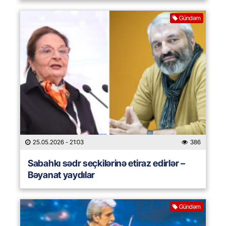
Gündəm
25.05.2026
- 21:03
386
Sabahkı sədr seçkilərinə etiraz edirlər –
Bəyanat yaydılar
Gündəm