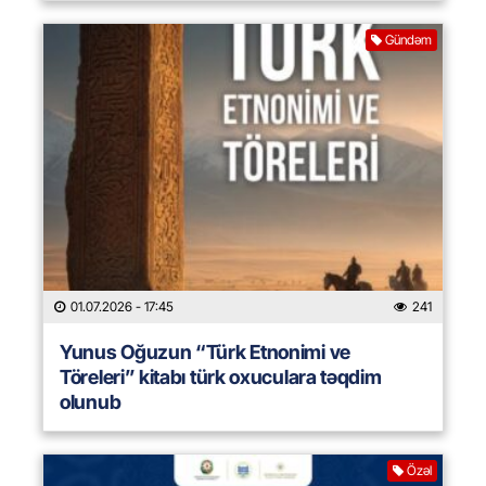
Gündəm
01.07.2026
- 17:45
241
Yunus Oğuzun “Türk Etnonimi ve
Töreleri” kitabı türk oxuculara təqdim
olunub
Özəl