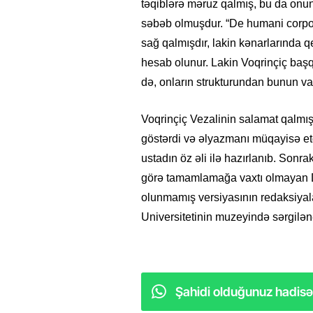
təqiblərə məruz qalmış, bu da onun
səbəb olmuşdur. “De humani corpor
sağ qalmışdır, lakin kənarlarında qe
hesab olunur. Lakin Voqrinçiç başqa f
də, onların strukturundan bunun v
Voqrinçiç Vezalinin salamat qalmı
göstərdi və əlyazmanı müqayisə etd
ustadın öz əli ilə hazırlanıb. Sonra
görə tamamlamağa vaxtı olmayan D
olunmamış versiyasının redaksiyalar
Universitetinin muzeyində sərgilən
Şahidi olduğunuz hadisəl