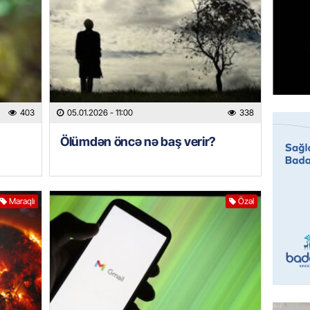
95 yaşl
bağlı q
günə xə
07.08.
BANNER
Çin qız
403
05.01.2026
- 11:00
338
07.08.
Ölümdən öncə nə baş verir?
GÜNDƏM
Ülviyyə
07.08.
Maraqlı
Özəl
MANŞET
“Birgə 
əhəmiy
07.08.