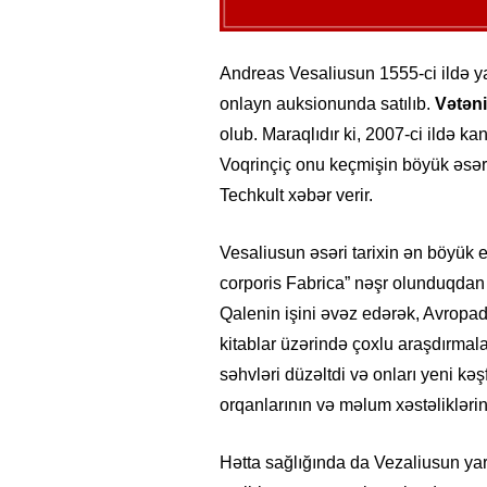
Andreas Vesaliusun 1555-ci ildə yaz
onlayn auksionunda satılıb.
Vətəni
olub. Maraqlıdır ki, 2007-ci ildə k
Voqrinçiç onu keçmişin böyük əsəri
Techkult xəbər verir.
Vesaliusun əsəri tarixin ən böyük 
corporis Fabrica” nəşr olunduqdan s
Qalenin işini əvəz edərək, Avropada
kitablar üzərində çoxlu araşdırmal
səhvləri düzəltdi və onları yeni kə
orqanlarının və məlum xəstəliklərin ə
Hətta sağlığında da Vezaliusun yar