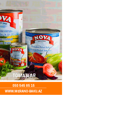
ya klubuna keçən Kamil
ul”da oynamaq istəyir
2026
- 16:15
268
 qadın qətlə yetirildi – Şübhəli
 oğludur
2026
- 16:00
253
də 37,6 milyon, Rusiyada 16,7
– Azərbaycanlıların yemək
i
2026
- 15:45
174
yada yeni səfirimiz kimdir? –