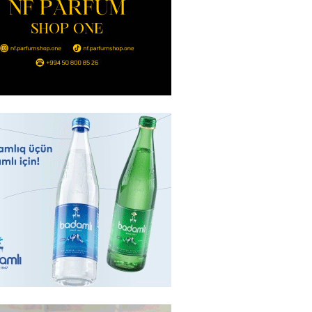
ı qadının milyonluq mirası ilə
almaqal: 546 min manatı 20
rclədilər
2026
- 17:15
310
ıl həmləsinə start verib
2026
- 17:00
297
 İlyasova fəhləyə borclu qalıb?
2026
- 16:45
295
Strateji Müdafiə Sazişi”nin
yəti nədir? -ŞƏRH
2026
- 16:30
197