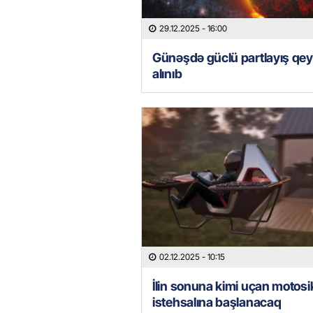
29.12.2025
- 16:00
Günəşdə güclü partlayış qe
alınıb
02.12.2025
- 10:15
İlin sonuna kimi uçan motosik
istehsalına başlanacaq