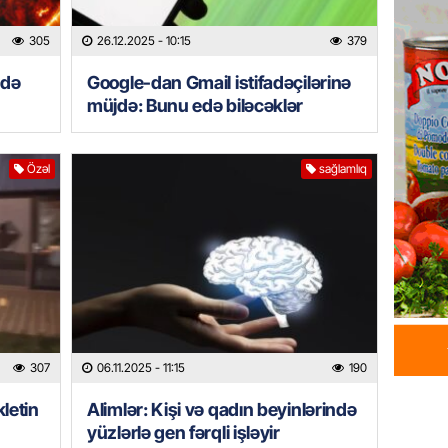
İDMAN
Albani
305
26.12.2025
- 10:15
379
“Liverp
ydə
Google-dan Gmail istifadəçilərinə
07.08.
müjdə: Bunu edə biləcəklər
HADISƏ
Tovuzda
Özəl
sağlamlıq
qardaşı
07.08.
GÜNDƏM
Türkiyə
milyon 
xərclər
07.08.
307
06.11.2025
- 11:15
190
GÜNDƏM
letin
Alimlər: Kişi və qadın beyinlərində
Malayzi
yüzlərlə gen fərqli işləyir
Dosye