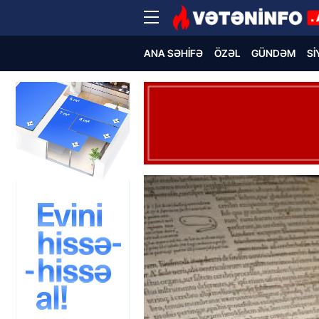
ANA SƏHIFƏ
ÖZƏL
GÜNDƏM
SI