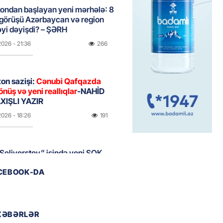
ondan başlayan yeni mərhələ: 8
 görüşü Azərbaycan və region
yi dəyişdi? – ŞƏRH
2026
- 21:36
266
on sazişi:
Cənubi Qafqazda
önüş və yeni reallıqlar
-NAHİD
IŞLI YAZIR
2026
- 18:26
191
Seliverstov” işində yeni ŞOK
r – Saxta vəsiqələr, qaranlıq
ACEBOOK-DA
və sürətli qaçış
2026
- 16:46
199
XƏBƏRLƏR