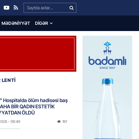
Search…
MƏDƏNIYYƏT
DIGƏR
 LENTİ
 Hospitalda ölüm hadisəsi baş
DAHA BİR QADIN ESTETİK
YYATDAN ÖLDÜ
2026
- 08:49
161