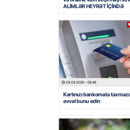
ALİMLƏR HEYRƏT İÇİNDƏ
04.04.2026
- 08:46
Kartınızı bankomata taxmaz
əvvəl bunu edin