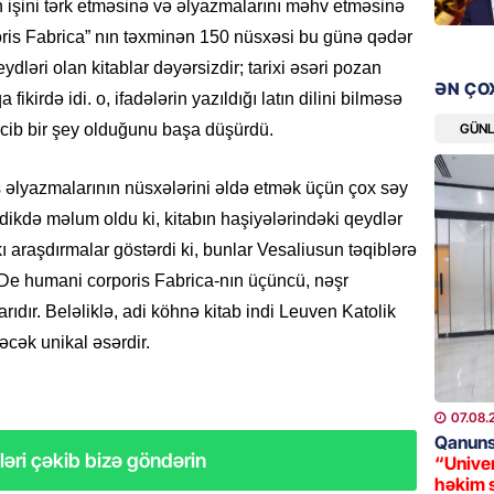
 işini tərk etməsinə və əlyazmalarını məhv etməsinə
08.08.
is Fabrica” ​​nın təxminən 150 nüsxəsi bu günə qədər
ydləri olan kitablar dəyərsizdir; tarixi əsəri pozan
ÖLKƏ
ƏN ÇO
Xocavə
ikirdə idi. o, ifadələrin yazıldığı latın dilini bilməsə
GÜN
acib bir şey olduğunu başa düşürdü.
08.08.
GÜNDƏM
ş əlyazmalarının nüsxələrini əldə etmək üçün çox səy
“Erməni
ikdə məlum oldu ki, kitabın haşiyələrindəki qeydlər
qədər d
kı araşdırmalar göstərdi ki, bunlar Vesaliusun təqiblərə
08.08.
e humani corporis Fabrica-nın üçüncü, nəşr
ıdır. Beləliklə, adi köhnə kitab indi Leuven Katolik
ŞOU-BIZ
əcək unikal əsərdir.
“Qızımı
xərcləy
08.08.
07.08.
Qanuns
GÜNDƏM
əri çəkib bizə göndərin
“Univer
həkim 
18 il s