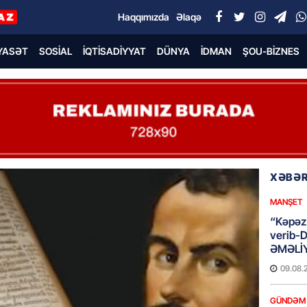
Haqqımızda
Əlaqə
YASƏT
SOSIAL
İQTISADIYYAT
DÜNYA
İDMAN
ŞOU-BIZNES
XƏBƏR
MANŞET
“Kəpəz”
verib-
ƏMƏLİ
09.08.
GÜNDƏM