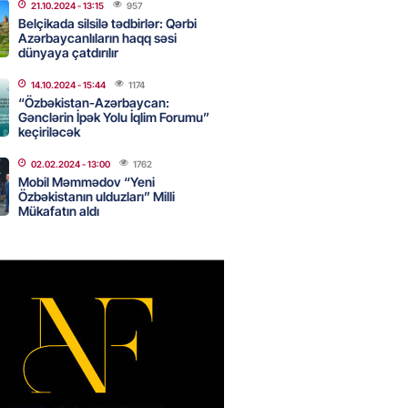
21.10.2024
- 13:15
957
Belçikada silsilə tədbirlər: Qərbi
Azərbaycanlıların haqq səsi
dünyaya çatdırılır
nın tərəzi məntəqələrindən
 -156 ya yaşıl, vətəndaşa qırmızı
14.10.2024
- 15:44
1174
“Özbəkistan-Azərbaycan:
Gənclərin İpək Yolu İqlim Forumu”
2026
- 18:00
188
keçiriləcək
02.02.2024
- 13:00
1762
Mobil Məmmədov “Yeni
idmətə görə rüşvət alan vəzifəli
Özbəkistanın ulduzları” Milli
rin məhkəməsi BAŞLAYIR
Mükafatın aldı
2026
- 17:45
191
 şənliyində yaralanan rus
 öldü – VİDEO
2026
- 17:30
304