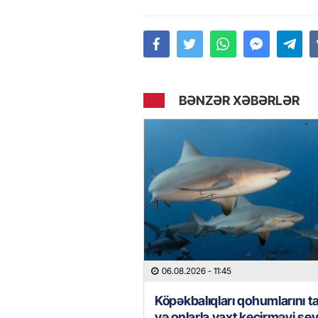
BƏNZƏR XƏBƏRLƏR
06.08.2026
- 11:45
Köpəkbalıqları qohumlarını ta
və onlarla vaxt keçirməyi sev