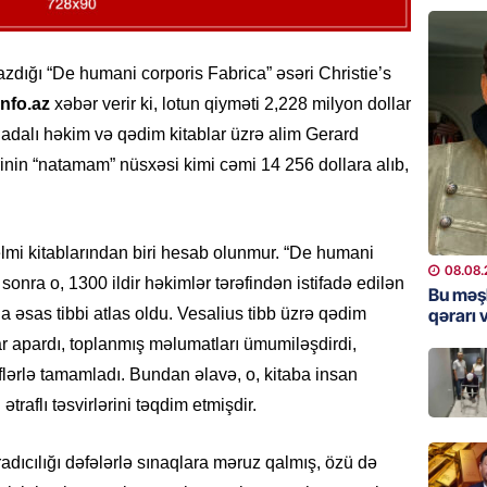
“Toy xər
sayanl
Deputa
dığı “De humani corporis Fabrica” ​​əsəri Christie’s
08.08.
nfo.az
xəbər verir ki, lotun qiyməti 2,228 milyon dollar
MANŞET
anadalı həkim və qədim kitablar üzrə alim Gerard
“Prezid
nin “natamam” nüsxəsi kimi cəmi 14 256 dollara alıb,
qazandı
Video
08.08.
elmi kitablarından biri hesab olunmur. “De humani
08.08.
onra o, 1300 ildir həkimlər tərəfindən istifadə edilən
BANNER
Bu məş
qərarı v
 əsas tibbi atlas oldu. Vesalius tibb üzrə qədim
Məsud P
– VİDE
ar apardı, toplanmış məlumatları ümumiləşdirdi,
08.08.
şflərlə tamamladı. Bundan əlavə, o, kitaba insan
traflı təsvirlərini təqdim etmişdir.
MANŞET
Nikol P
adıcılığı dəfələrlə sınaqlara məruz qalmış, özü də
ZƏNG E