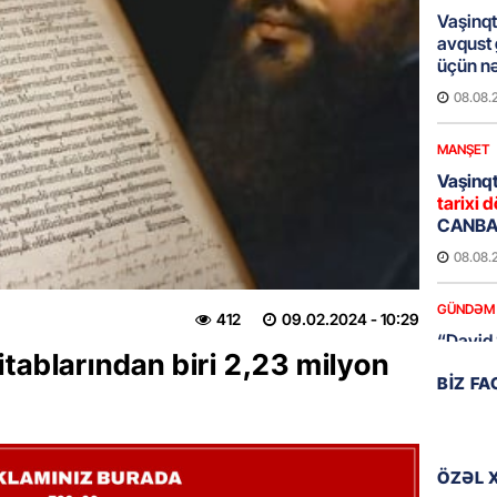
Vaşinqt
avqust
üçün nə
08.08.
MANŞET
Vaşinqt
tarixi d
CANBAX
08.08.
GÜNDƏM
412
09.02.2024
- 10:29
“David 
tablarından biri 2,23 milyon
detalla
BIZ F
keçmiş 
08.08.
GÜNDƏM
ÖZƏL 