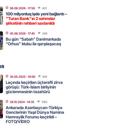
a nə dəyişdi?
06.08.2026
- 17:58
401
2026
- 10:22
337
100 milyonluq işdə yeni bağlantı –
“Turan Bank”ın 2 səhmdar
şirkətinin rəhbəri saxlanıldı
ı qızın nişanında mediaya hücum
05.08.2026
- 17:45
349
Bu gün “Sabah” Danimarkada
 — VİDEO
“Orhus” klubu ilə qarşılaşacaq
2026
- 09:20
137
OR
urun xanımına da qiyabi həbs
erildi
30.05.2025
- 10:00
818
Laçında keçirilən üçtərəfli zirvə
2026
- 09:11
175
görüşü: Türk-İslam birliyinin
güclənməsinin təzahürü
28.10.2024
- 14:35
1183
uz cərrahiyyə təhlükəsi:
Ankarada Azərbaycan-Türkiyə
sal Hospital”da sertifikatsız
Gənclərinin Yaşıl Dünya Naminə
Həmrəylik Forumu keçirildi –
skandalı
FOTO/VİDEO
2026
- 18:31
448