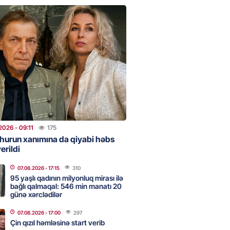
clərini, qızılı, cehizi zəruri
ar evlənməsə yaxşıdır” —
t
2026
- 15:37
204
ent İlham Əliyev müharibəni
, həm də sülhü qazandı!” –
2026
- 14:50
171
2026
- 09:11
175
hurun xanımına da qiyabi həbs
erildi
ezeşkianın oğlu türkcə danışdı
O
07.08.2026
- 17:15
310
2026
- 14:39
115
95 yaşlı qadının milyonluq mirası ilə
bağlı qalmaqal: 546 min manatı 20
günə xərclədilər
aşinyan Prezident İlham Əliyevə
07.08.2026
- 17:00
297
TDİ
Çin qızıl həmləsinə start verib