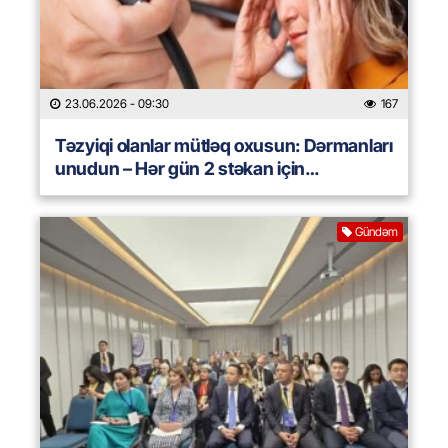
23.06.2026
- 09:30
167
Təzyiqi olanlar mütləq oxusun: Dərmanları
unudun – Hər gün 2 stəkan için…
Gündəm