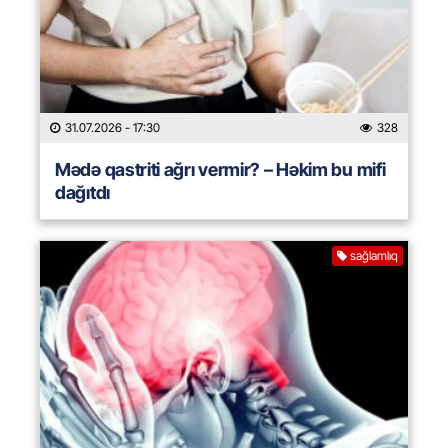
31.07.2026
- 17:30
328
Mədə qastriti ağrı vermir? – Həkim bu mifi
dağıtdı
sağlamlıq