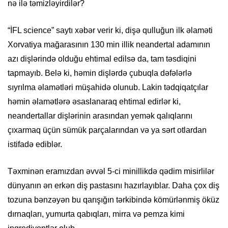
nə ilə təmizləyirdilər?
“İFL science” saytı xəbər verir ki, dişə qulluğun ilk əlaməti
Xorvatiya mağarasının 130 min illik neandertal adamının
azı dişlərində olduğu ehtimal edilsə da, tam təsdiqini
tapmayıb. Belə ki, həmin dişlərdə çubuqla dəfələrlə
sıyrılma əlamətləri müşahidə olunub. Lakin tədqiqatçılar
həmin əlamətlərə əsaslanaraq ehtimal edirlər ki,
neandertallar dişlərinin arasından yemək qalıqlarını
çıxarmaq üçün sümük parçalarından və ya sərt otlardan
istifadə ediblər.
Təxminən eramızdan əvvəl 5-ci minillikdə qədim misirlilər
dünyanın ən erkən diş pastasını hazırlayıblar. Daha çox diş
tozuna bənzəyən bu qarışığın tərkibində kömürlənmiş öküz
dırnaqları, yumurta qabıqları, mirra və pemza kimi