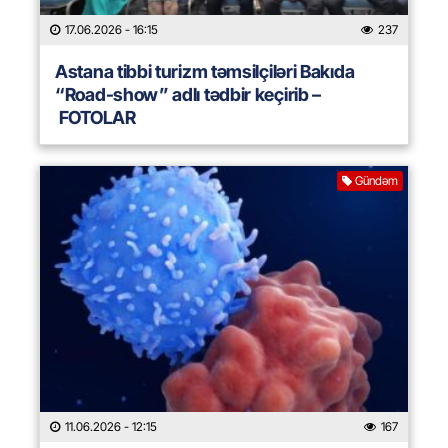
17.06.2026
- 16:15
237
Astana tibbi turizm təmsilçiləri Bakıda
“Road-show” adlı tədbir keçirib –
FOTOLAR
Gündəm
11.06.2026
- 12:15
167