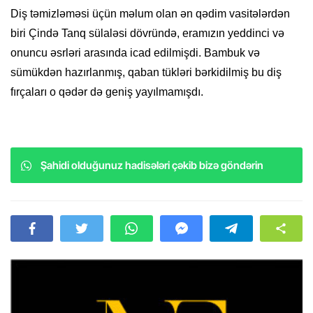
Diş təmizləməsi üçün məlum olan ən qədim vasitələrdən
biri Çində Tanq sülaləsi dövründə, eramızın yeddinci və
onuncu əsrləri arasında icad edilmişdi. Bambuk və
sümükdən hazırlanmış, qaban tükləri bərkidilmiş bu diş
fırçaları o qədər də geniş yayılmamışdı.
Şahidi olduğunuz hadisələri çəkib bizə göndərin