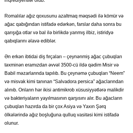
inqrediyentlər olub.
Romalılar ağız qoxusunu azaltmaq məqsədi ilə kömür və
ağac qabığından istifadə edərkən, farslar daha sonra bu
qarışığa otlar və bal ilə birlikdə yanmış ilbiz, istiridyə
qabıqlarını əlavə ediblər.
Ən erkən ibtidai diş fırçaları – çeynənmiş ağac çubuqları
təxminən eramızdan əvvəl 3500-cü ildə qədim Misir və
Babil məzarlarında tapılıb. Bu çeynəmə çubuqları “Neem”
və misvak kimi tanınan “Salvadora persica” ağaclarından
alınıb. Onların hər ikisi antimikrob xüsusiyyətlərə malikdir
və bakteriyaların yayılmasının qarşısını alır. Bu ağacların
çubuqları hazırda da bir çox Asiya və Yaxın Şərq
ölkələrində ağız boşluğuna qulluq vasitəsi kimi istifadə
olunur.