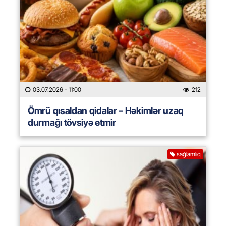
03.07.2026
- 11:00
212
Ömrü qısaldan qidalar – Həkimlər uzaq
durmağı tövsiyə etmir
sağlamlıq