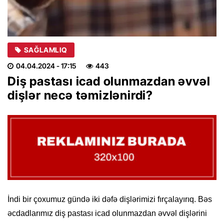
SAĞLAMLIQ
04.04.2024
- 17:15
443
Diş pastası icad olunmazdan əvvəl
dişlər necə təmizlənirdi?
İndi bir çoxumuz gündə iki dəfə dişlərimizi fırçalayırıq. Bəs
əcdadlarımız diş pastası icad olunmazdan əvvəl dişlərini