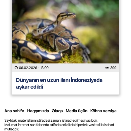
06.02.2026
- 13:00
399
Dünyanın ən uzun ilanı İndoneziyada
aşkar edildi
Ana səhifə
Haqqımızda
Əlaqə
Media üçün
Köhnə versiya
Saytdakı materialların istifadəsi zamanı istinad edilməsi vacibdir.
Məlumat internet səhifələrində istifadə edildikdə hiperlink vasitəsi ilə istinad
mütləqdir.