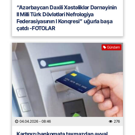
“Azərbaycan Daxili Xəstəliklər Dərnəyinin
II Milli Türk Dövlətləri Nefrologiya
Federasiyasının I Konqresi” uğurla başa
çatdı -FOTOLAR
Gündəm
04.04.2026
- 08:46
276
Kartınızı bankomata taxmazdan əvvəl