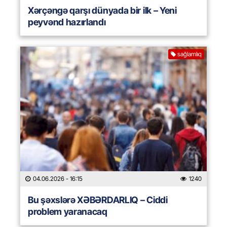
Xərçəngə qarşı dünyada bir ilk – Yeni
peyvənd hazırlandı
sağlamlıq
04.06.2026
- 16:15
1240
Bu şəxslərə XƏBƏRDARLIQ – Ciddi
problem yaranacaq