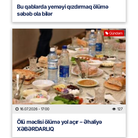
Bu qablarda yeməyi qızdırmaq ölümə
səbəb ola bilər
Gündəm
16.07.2026
- 17:00
127
Ölü məclisi ölümə yol açır – Əhaliyə
XƏBƏRDARLIQ