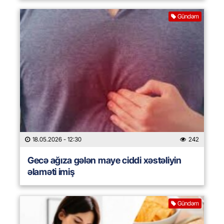
Gündəm
18.05.2026
- 12:30
242
Gecə ağıza gələn maye ciddi xəstəliyin
əlaməti imiş
Gündəm