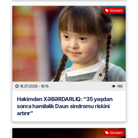
Gündəm
16.07.2026
- 16:15
146
Həkimdən XƏBƏRDARLIQ: “35 yaşdan
sonra hamiləlik Daun sindromu riskini
artırır”
Gündəm