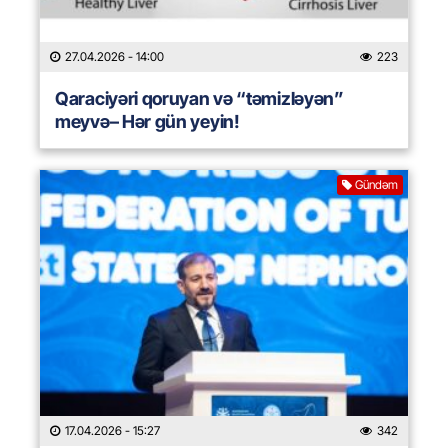
27.04.2026
- 14:00
223
Qaraciyəri qoruyan və “təmizləyən”
meyvə– Hər gün yeyin!
Gündəm
17.04.2026
- 15:27
342