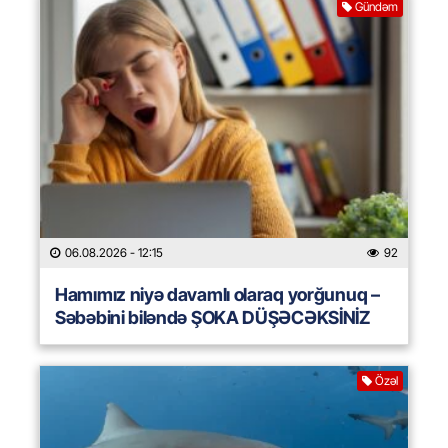
Gündəm
06.08.2026
- 12:15
92
Hamımız niyə davamlı olaraq yorğunuq –
Səbəbini biləndə ŞOKA DÜŞƏCƏKSİNİZ
Özəl