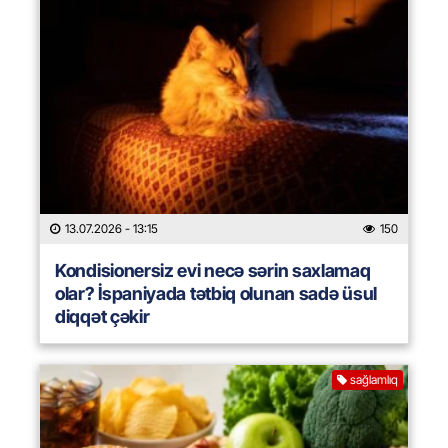
13.07.2026
- 13:15
150
Kondisionersiz evi necə sərin saxlamaq
olar? İspaniyada tətbiq olunan sadə üsul
diqqət çəkir
sağlamlıq