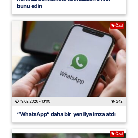
bunu edin
Özəl
19.02.2026
- 13:00
242
“WhatsApp“ daha bir yeniliyə imza atdı
Özəl