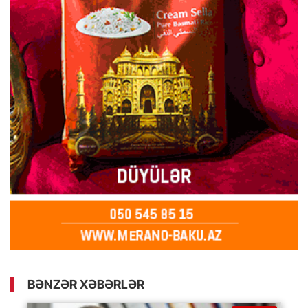
BƏNZƏR XƏBƏRLƏR