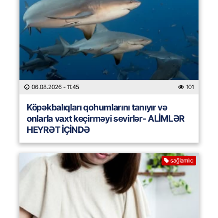
06.08.2026
- 11:45
101
Köpəkbalıqları qohumlarını tanıyır və
onlarla vaxt keçirməyi sevirlər- ALİMLƏR
HEYRƏT İÇİNDƏ
sağlamlıq