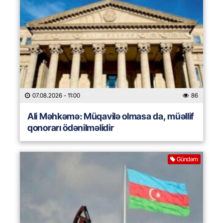
07.08.2026
- 11:00
86
Ali Məhkəmə: Müqavilə olmasa da, müəllif
qonorarı ödənilməlidir
Gündəm