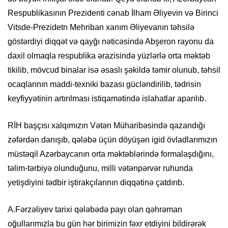
Respublikasının Prezidenti cənab İlham Əliyevin və Birinci
Vitsde-Prezidetn Mehriban xanım Əliyevanın təhsilə
göstərdiyi diqqət və qayğı nəticəsində Abşeron rayonu da
daxil olmaqla respublika ərazisində yüzlərlə orta məktəb
tikilib, mövcud binalar isə əsaslı şəkildə təmir olunub, təhsil
ocaqlarının maddi-texniki bazası gücləndirilib, tədrisin
keyfiyyətinin artırılması istiqamətində islahatlar aparılıb.
RİH başçısı xalqımızın Vətən Müharibəsində qazandığı
zəfərdən danışıb, qələbə üçün döyüşən igid övladlarımızın
müstəqil Azərbaycanın orta məktəblərində formalaşdığını,
təlim-tərbiyə olunduğunu, milli vətənpərvər ruhunda
yetişdiyini tədbir iştirakçılarının diqqətinə çatdırıb.
A.Fərzəliyev tarixi qələbədə payı olan qəhrəman
oğullarımızla bu gün hər birimizin fəxr etdiyini bildirərək