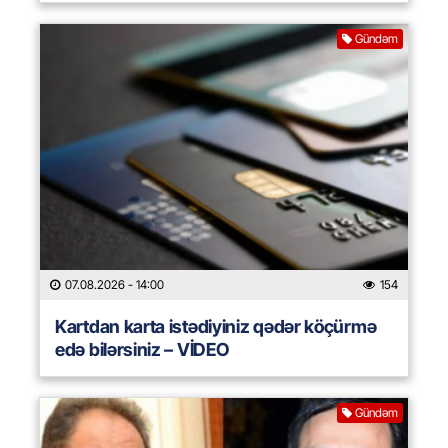
Gündəm
07.08.2026
- 14:00
154
Kartdan karta istədiyiniz qədər köçürmə
edə bilərsiniz – VİDEO
Gündəm