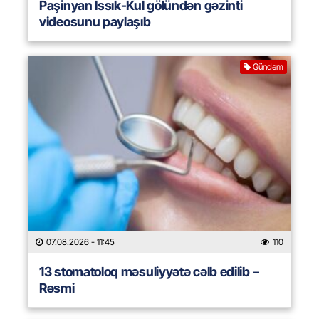
Paşinyan İssık-Kul gölündən gəzinti
videosunu paylaşıb
Gündəm
07.08.2026
- 11:45
110
13 stomatoloq məsuliyyətə cəlb edilib –
Rəsmi