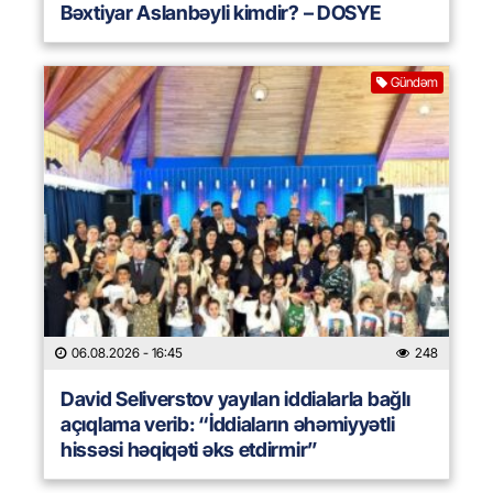
Bəxtiyar Aslanbəyli kimdir? – DOSYE
Gündəm
06.08.2026
- 16:45
248
David Seliverstov yayılan iddialarla bağlı
açıqlama verib: “İddiaların əhəmiyyətli
hissəsi həqiqəti əks etdirmir”