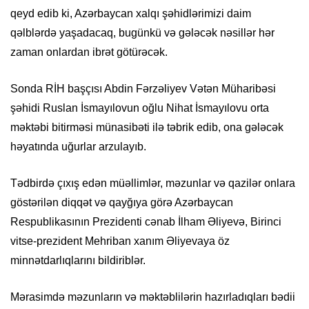
qeyd edib ki, Azərbaycan xalqı şəhidlərimizi daim
qəlblərdə yaşadacaq,
b
ugünkü və gələcək nəsillər hər
zaman onlardan ibrət götürəcək.
Sonda
RİH başçısı Abdin Fərzəliyev Vətən Müharibəsi
şəhidi Ruslan İsmayılovun oğlu Nihat İsmayılovu orta
məktəbi bitirməsi münasibəti ilə təbrik
e
dib, ona gələcək
həyatında uğurlar arzulayıb.
Tədbirdə çıxış edən
müəllimlər, məzunlar və qazilər onlara
göstərilən diqqət və qayğıya görə Azərbaycan
Respublikasının Prezidenti cənab İlham Əliyevə, Birinci
vitse-prezident Mehriban xanım Əliyevaya öz
minnətdarlıqlarını bildiriblər.
Mərasimdə məzunların və məktəblilərin hazırladıqları bədii