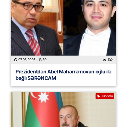
07.08.2026
- 13:30
102
Prezidentdən Abel Məhərrəmovun oğlu ilə
bağlı SƏRƏNCAM
Gündəm