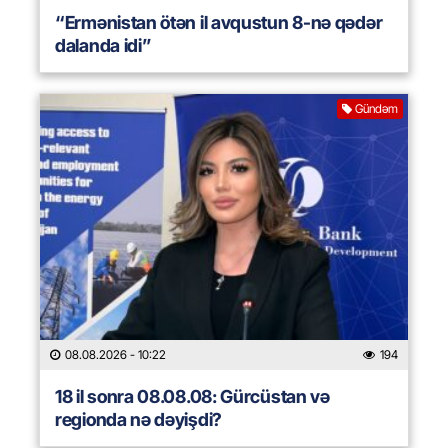
“Ermənistan ötən il avqustun 8-nə qədər
dalanda idi”
Gündəm
08.08.2026
- 10:22
194
18 il sonra 08.08.08: Gürcüstan və
regionda nə dəyişdi?