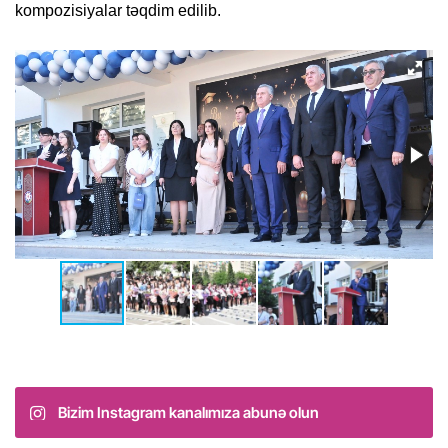
kompozisiyalar təqdim edil
ib
.
Bizim Instagram kanalımıza abunə olun