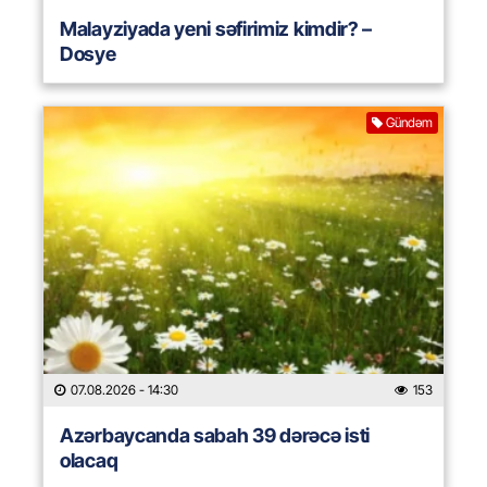
Malayziyada yeni səfirimiz kimdir? –
Dosye
Gündəm
07.08.2026
- 14:30
153
Azərbaycanda sabah 39 dərəcə isti
olacaq