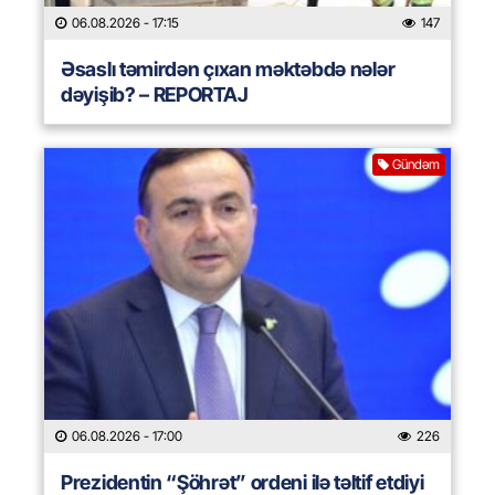
06.08.2026
- 17:15
147
Əsaslı təmirdən çıxan məktəbdə nələr
dəyişib? – REPORTAJ
Gündəm
06.08.2026
- 17:00
226
Prezidentin “Şöhrət” ordeni ilə təltif etdiyi