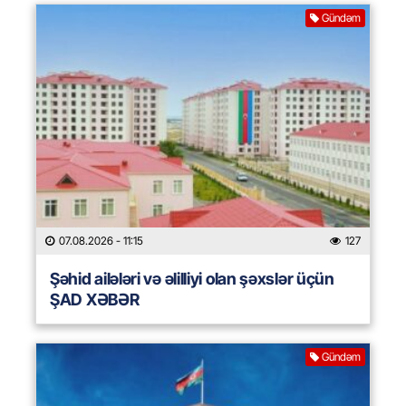
Gündəm
07.08.2026
- 11:15
127
Şəhid ailələri və əlilliyi olan şəxslər üçün
ŞAD XƏBƏR
Gündəm