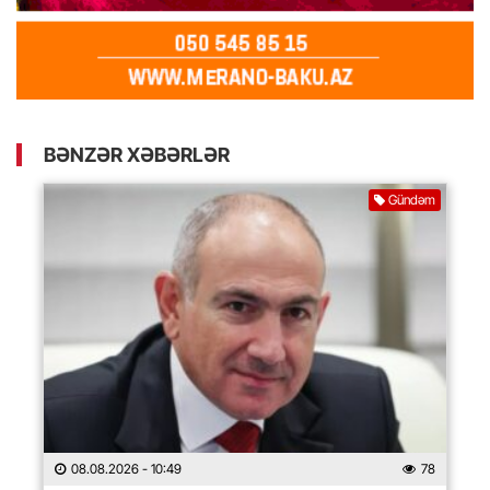
BƏNZƏR XƏBƏRLƏR
Gündəm
08.08.2026
- 10:49
78