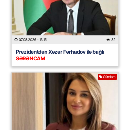
07.08.2026
- 13:15
82
Prezidentdən Xəzər Fərhadov ilə bağlı
SƏRƏNCAM
Gündəm