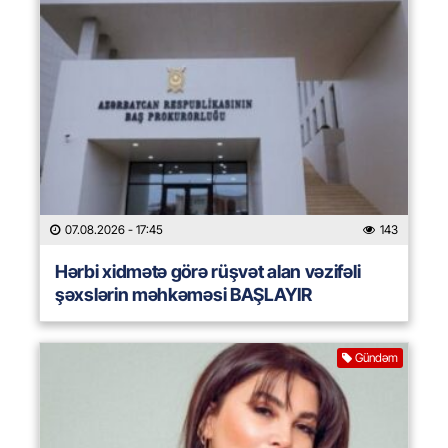
07.08.2026
- 17:45
143
Hərbi xidmətə görə rüşvət alan vəzifəli
şəxslərin məhkəməsi BAŞLAYIR
Gündəm