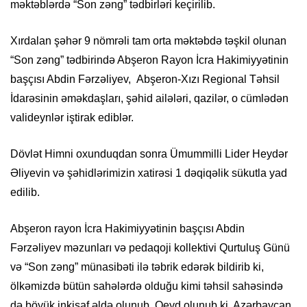
məktəblərdə “Son zəng” tədbirləri keçirilib.
Xırdalan şəhər
9
nömrəli tam orta məktəbdə
təşkil olunan
“Son zəng” tədbirində Abşeron Rayon İcra
H
akimiyyətinin
başçısı Abdin Fərzəliyev, Abşeron-Xızı Regional Təhsil
İdarəsinin əməkdaşları, şəhid ailələri, qazilər, o cümlədən
valideynlər iştirak ediblər.
Dövlət Himni oxunduqdan sonra
Ü
mummilli
L
ider Heydər
Əliyevin və şəhidlərimizin xatirəsi 1 dəqiqəlik sükutla yad
edilib.
Abşeron rayon İcra Hakimiyyətinin başçısı Abdin
Fərzəliyev məzunları və pedaqoji kollektivi Qurtuluş Günü
və “Son zəng” münasibəti ilə təbrik edərək bildirib ki,
ölkəmizdə bütün sahələrdə olduğu kimi təhsil sahəsində
də böyük inkişaf əldə olunub. Qeyd olunub ki, Azərbaycan