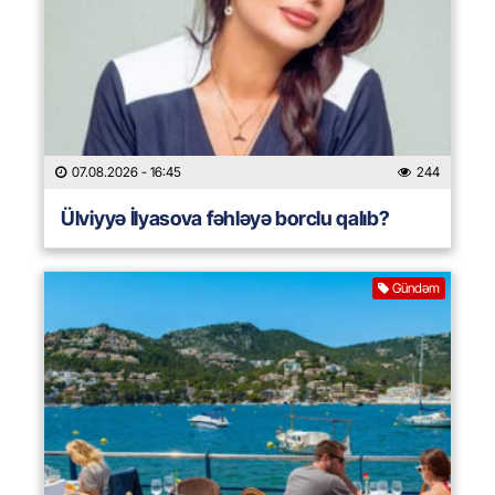
07.08.2026
- 16:45
244
Ülviyyə İlyasova fəhləyə borclu qalıb?
Gündəm