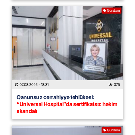
Gündəm
07.08.2026
- 18:31
375
Qanunsuz cərrahiyyə təhlükəsi:
“Universal Hospital”da sertifikatsız həkim
skandalı
Gündəm