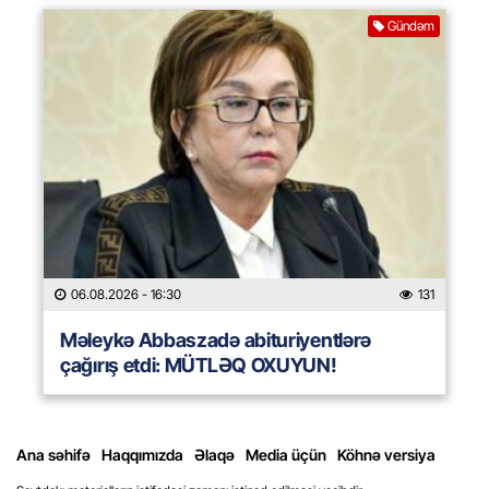
Gündəm
06.08.2026
- 16:30
131
Məleykə Abbaszadə abituriyentlərə
çağırış etdi: MÜTLƏQ OXUYUN!
Ana səhifə
Haqqımızda
Əlaqə
Media üçün
Köhnə versiya