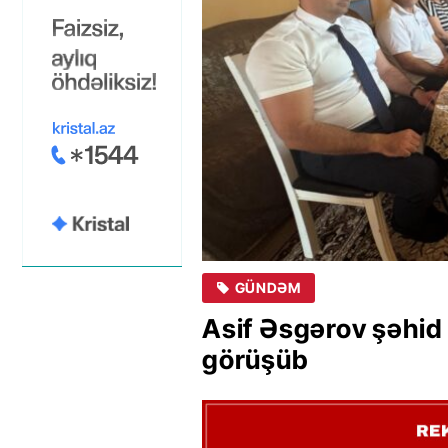
GÜNDƏM
Asif Əsgərov şəhid ai
görüşüb