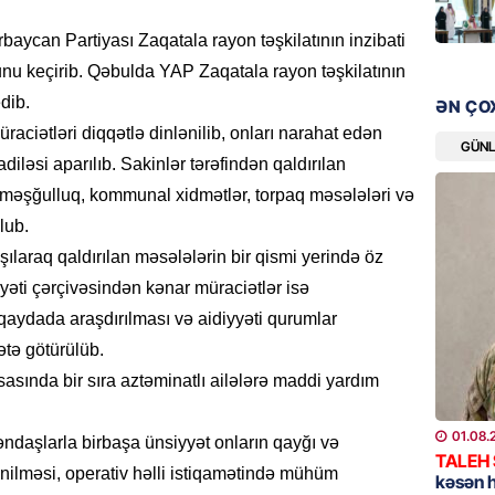
“Liverp
aycan Partiyası Zaqatala rayon təşkilatının inzibati
07.08.
nu keçirib. Qəbulda YAP Zaqatala rayon təşkilatının
HADISƏ
dib.
ƏN ÇO
Tovuzda
aciətləri diqqətlə dinlənilib, onları narahat edən
qardaşı
GÜN
diləsi aparılıb. Sakinlər tərəfindən qaldırılan
07.08.
 məşğulluq, kommunal xidmətlər, torpaq məsələləri və
lub.
GÜNDƏM
ılaraq qaldırılan məsələlərin bir qismi yerində öz
Türkiyə
milyon 
hiyyəti çərçivəsindən kənar müraciətlər isə
xərclər
 qaydada araşdırılması və aidiyyəti qurumlar
07.08.
ətə götürülüb.
asında bir sıra aztəminatlı ailələrə maddi yardım
GÜNDƏM
Malayzi
01.08.
əndaşlarla birbaşa ünsiyyət onların qayğı və
Dosye
TALEH
nilməsi, operativ həlli istiqamətində mühüm
07.08.
kəsən 