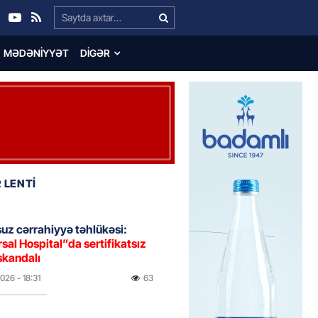
Search…
MƏDƏNIYYƏT
DIGƏR
 LENTİ
uz cərrahiyyə təhlükəsi:
sal Hospital”da sertifikatsız
skandalı
2026
- 18:31
63