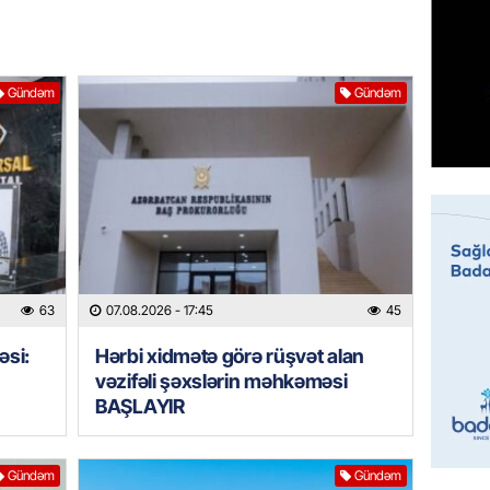
07.08.
MANŞET
Gündəm
Gündəm
Mişust
deyib?
07.08.
GÜNDƏM
Prezid
ilə ba
07.08.
63
07.08.2026
- 17:45
45
GÜNDƏM
əsi:
Hərbi xidmətə görə rüşvət alan
Prezide
vəzifəli şəxslərin məhkəməsi
SƏRƏ
BAŞLAYIR
07.08.
Gündəm
Gündəm
ÖZƏL