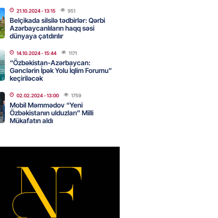
canda sabah 39 dərəcə isti
21.10.2024
- 13:15
951
Belçikada silsilə tədbirlər: Qərbi
Azərbaycanlıların haqq səsi
2026
- 14:30
82
dünyaya çatdırılır
14.10.2024
- 15:44
1171
“Özbəkistan-Azərbaycan:
Gənclərin İpək Yolu İqlim Forumu”
 Biznes-dən mikro biznes
keçiriləcək
nə 5%-dək endirim
2026
- 14:28
82
02.02.2024
- 13:00
1759
Mobil Məmmədov “Yeni
Özbəkistanın ulduzları” Milli
Mükafatın aldı
ıtda avtomobil qaçıran və
kdə mobil telefon oğurlayan
 saxlanılıb
2026
- 14:15
86
 karta istədiyiniz qədər
 edə bilərsiniz – VİDEO