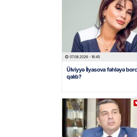
07.08.2026
- 16:45
Ülviyyə İlyasova fəhləyə borc
qalıb?