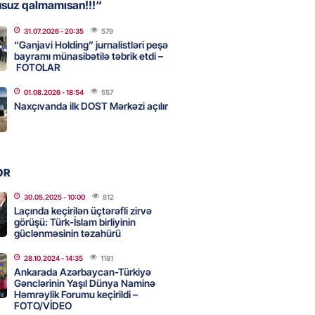
usuz qalmamısan!!!“
31.07.2026
- 20:35
579
, Səudiyyə Ərəbistanı və
“Ganjavi Holding” jurnalistləri peşə
an arasında Məkkə müdafiə
bayramı münasibətilə təbrik etdi –
FOTOLAR
imzalanıb
2026
- 15:15
68
01.08.2026
- 18:54
557
Naxçıvanda ilk DOST Mərkəzi açılır
Ukraynaya bu silahı verməkdən
etdi: ABŞ-ın özünün bu raketlərə
ı var
OR
2026
- 15:00
80
30.05.2025
- 10:00
812
Laçında keçirilən üçtərəfli zirvə
görüşü: Türk-İslam birliyinin
güclənməsinin təzahürü
bolçu İran millisindən İMTİNA
u ölkəni seçdilər
28.10.2024
- 14:35
1181
Ankarada Azərbaycan-Türkiyə
2026
- 14:45
85
Gənclərinin Yaşıl Dünya Naminə
Həmrəylik Forumu keçirildi –
FOTO/VİDEO