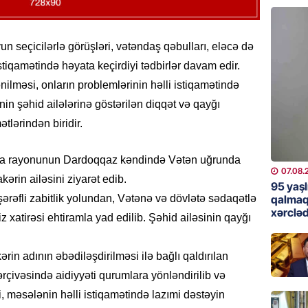
günə xə
07.08.
un seçicilərlə görüşləri, vətəndaş qəbulları, eləcə də
BANNER
istiqamətində həyata keçirdiyi tədbirlər davam edir.
Çin qız
nilməsi, onların problemlərinin həlli istiqamətində
07.08.
in şəhid ailələrinə göstərilən diqqət və qayğı
ətlərindən biridir.
GÜNDƏM
Ülviyyə
ala rayonunun Dardoqqaz kəndində Vətən uğrunda
07.08.
07.08.
rin ailəsini ziyarət edib.
95 yaşl
MANŞET
qalmaq
ərəfli zabitlik yolundan, Vətənə və dövlətə sədaqətlə
xərcləd
“Birgə 
xatirəsi ehtiramla yad edilib. Şəhid ailəsinin qayğı
əhəmiy
07.08.
rin adının əbədiləşdirilməsi ilə bağlı qaldırılan
ərçivəsində aidiyyəti qurumlara yönləndirilib və
İDMAN
, məsələnin həlli istiqamətində lazımi dəstəyin
Albani