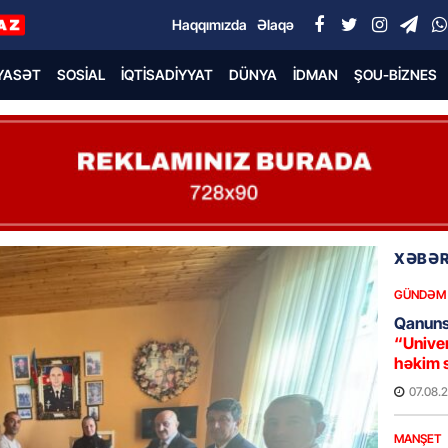
Haqqımızda
Əlaqə
YASƏT
SOSIAL
İQTISADIYYAT
DÜNYA
İDMAN
ŞOU-BIZNES
XƏBƏR
GÜNDƏM
Qanuns
“Univer
həkim 
07.08.
MANŞET