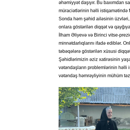
əhəmiyyət daşıyır. Bu baxımdan sak
müraciətlərinin həlli istiqamətində f
Sonda həm şəhid ailəsinin üzvləri
onlara göstərilən diqqət və qayğı
İlham Əliyevə və Birinci vitse-pre
minnətdarlıqlarını ifadə ediblər. On
təbəqələrə göstərilən xüsusi diqqət 
Şəhidlərimizin əziz xatirəsinin yaş
vətəndaşların problemlərinin həlli 
vətəndaş həmrəyliyinin mühüm təza