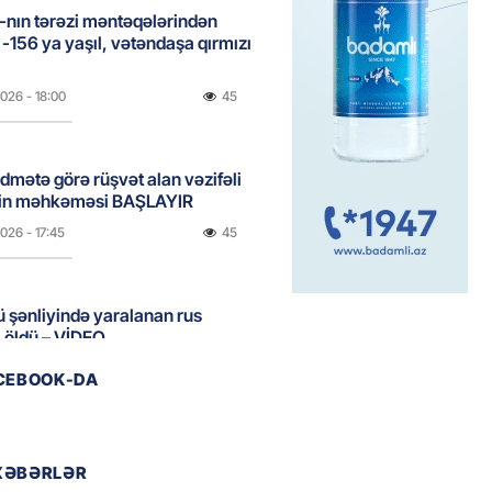
nın tərəzi məntəqələrindən
 -156 ya yaşıl, vətəndaşa qırmızı
2026
- 18:00
45
idmətə görə rüşvət alan vəzifəli
rin məhkəməsi BAŞLAYIR
2026
- 17:45
45
 şənliyində yaralanan rus
 öldü – VİDEO
2026
- 17:30
63
ACEBOOK-DA
ı qadının milyonluq mirası ilə
almaqal: 546 min manatı 20
XƏBƏRLƏR