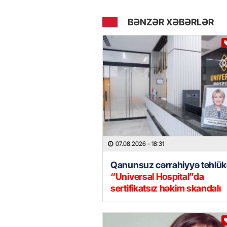
BƏNZƏR XƏBƏRLƏR
07.08.2026
- 18:31
Qanunsuz cərrahiyyə təhlük
“Universal Hospital”da
sertifikatsız həkim skandalı