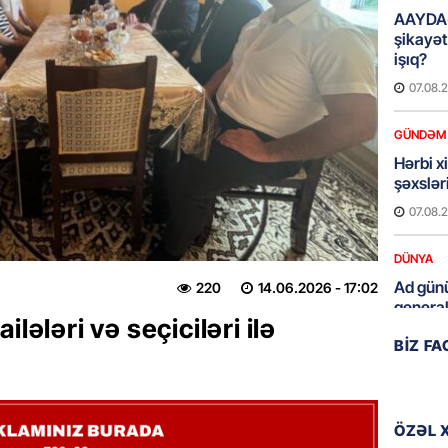
AAYDA-
şikayət
işıq?
07.08.
GÜNDƏM
Hərbi x
şəxslə
07.08.
DÜNYA
Ad günü
220
14.06.2026
- 17:02
general
lələri və seçiciləri ilə
07.08.
BIZ F
ÖZƏL
95 yaşl
bağlı q
ÖZƏL 