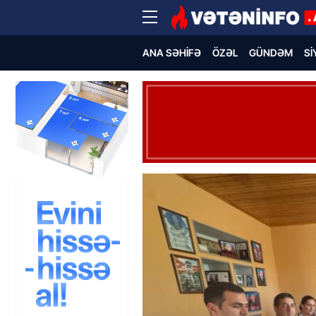
ANA SƏHIFƏ
ÖZƏL
GÜNDƏM
SI