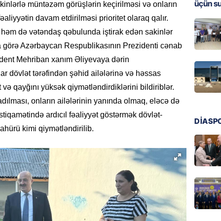
üçün s
inlərlə müntəzəm görüşlərin keçirilməsi və onların
MANŞET
əaliyyətin davam etdirilməsi prioritet olaraq qalır.
Türkiyə
, həm də vətəndaş qəbulunda iştirak edən sakinlər
Pakist
ya görə Azərbaycan Respublikasının Prezidenti cənab
sazişi 
zident Mehriban xanım Əliyevaya dərin
07.08.
lar dövlət tərəfindən şəhid ailələrinə və həssas
ÖZƏL
və qayğını yüksək qiymətləndirdiklərini bildiriblər.
Tramp 
adılması, onların ailələrinin yanında olmaq, eləcə də
imtina 
istiqamətində ardıcıl fəaliyyət göstərmək dövlət-
ehtiyac
DİASP
hürü kimi qiymətləndirilib.
07.08.
ÖZƏL
İki fut
ETDİ:
B
07.08.
GÜNDƏM