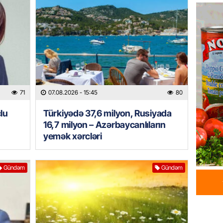
Azərba
yaradıl
07.08.
GÜNDƏM
Aytən 
verildi
71
07.08.2026
- 15:45
80
07.08.
lu
Türkiyədə 37,6 milyon, Rusiyada
GÜNDƏM
16,7 milyon – Azərbaycanlıların
Paşinya
yemək xərcləri
videos
07.08.
Gündəm
Gündəm
HADISƏ
Sabunç
dəyərin
şəxs sa