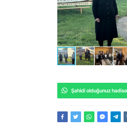
Şahidi olduğunuz hadisəl