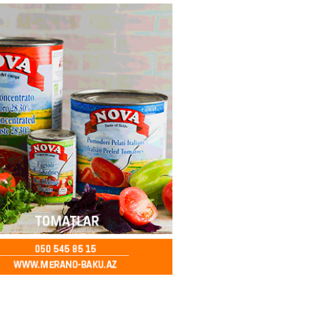
ycanda Media və Yayım Şurası
dı
2026
- 13:00
73
Abdullayevaya yüksək vəzifə
2026
- 12:45
89
n İssık-Kul gölündən gəzinti
unu paylaşıb
2026
- 12:30
67
u rayonunda 70 min manat
də elektrik naqilləri oğurlayan
xlanılıb