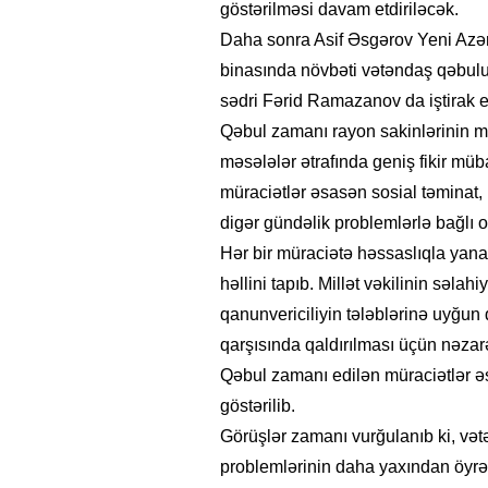
göstərilməsi davam etdiriləcək.
Daha sonra Asif Əsgərov Yeni Azərb
binasında növbəti vətəndaş qəbulu
sədri Fərid Ramazanov da iştirak e
Qəbul zamanı rayon sakinlərinin mür
məsələlər ətrafında geniş fikir müba
müraciətlər əsasən sosial təminat,
digər gündəlik problemlərlə bağlı o
Hər bir müraciətə həssaslıqla yanaş
həllini tapıb. Millət vəkilinin səla
qanunvericiliyin tələblərinə uyğun
qarşısında qaldırılması üçün nəzar
Qəbul zamanı edilən müraciətlər əs
göstərilib.
Görüşlər zamanı vurğulanıb ki, vət
problemlərinin daha yaxından öyrə