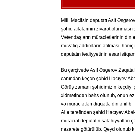
Milli Məclisin deputatı Asif Əsgərov
şəhid ailələrinin ziyarət olunması 
Vətəndaşların müraciətlərinin dinlə
müvafiq addımların atılması, həmçin
deputatın fəaliyyətinin əsas istiqam
Bu çərçivədə Asif Əsgərov Zaqat
canından keçən şəhid Hacıyev Abakə
Görüş zamanı şəhidimizin keçdiyi ş
xidmətindən bəhs olunub, onun əziz 
və müraciətləri diqqətlə dinlənilib.
Ailə tərəfindən şəhid Hacıyev Abakə
müraciət deputatın səlahiyyətləri ç
nəzarətə götürülüb. Qeyd olunub ki