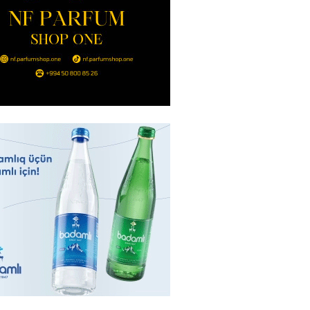
2026
- 14:00
90
in avtomobildə Paşinyana nə
2026
- 13:45
87
entdən Abel Məhərrəmovun oğlu
ğlı SƏRƏNCAM
2026
- 13:30
91
ntdən Xəzər Fərhadov ilə bağlı
NCAM
2026
- 13:15
70