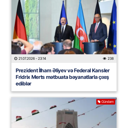
21.07.2026
- 23:14
238
Prezident İlham Əliyev və Federal Kansler
Fridrix Merts mətbuata bəyanatlarla çıxış
ediblər
Gündəm