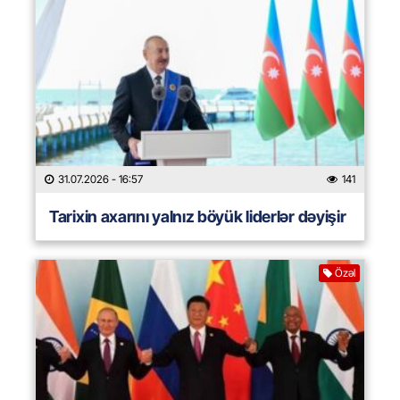
31.07.2026
- 16:57
141
Tarixin axarını yalnız böyük liderlər dəyişir
Özəl