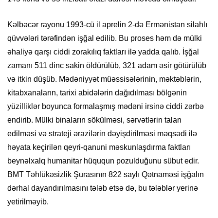
Kəlbəcər rayonu 1993-cü il aprelin 2-də Ermənistan silahlı
qüvvələri tərəfindən işğal edilib. Bu proses həm də mülki
əhaliyə qarşı ciddi zorakılıq faktları ilə yadda qalıb. İşğal
zamanı 511 dinc sakin öldürülüb, 321 adam əsir götürülüb
və itkin düşüb. Mədəniyyət müəssisələrinin, məktəblərin,
kitabxanaların, tarixi abidələrin dağıdılması bölgənin
yüzilliklər boyunca formalaşmış mədəni irsinə ciddi zərbə
endirib. Mülki binaların sökülməsi, sərvətlərin talan
edilməsi və strateji ərazilərin dəyişdirilməsi məqsədi ilə
həyata keçirilən qeyri-qanuni məskunlaşdırma faktları
beynəlxalq humanitar hüququn pozulduğunu sübut edir.
BMT Təhlükəsizlik Şurasının 822 saylı Qətnaməsi işğalın
dərhal dayandırılmasını tələb etsə də, bu tələblər yerinə
yetirilməyib.