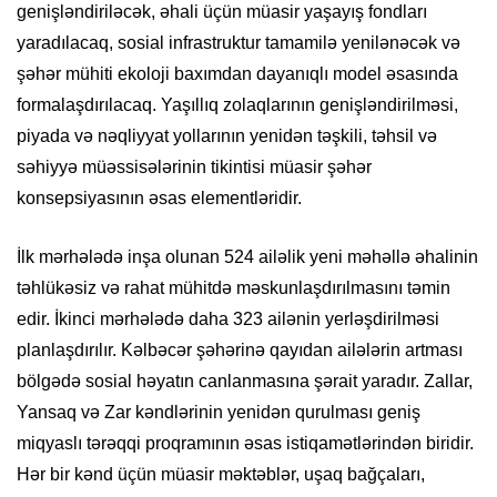
genişləndiriləcək, əhali üçün müasir yaşayış fondları
yaradılacaq, sosial infrastruktur tamamilə yenilənəcək və
şəhər mühiti ekoloji baxımdan dayanıqlı model əsasında
formalaşdırılacaq. Yaşıllıq zolaqlarının genişləndirilməsi,
piyada və nəqliyyat yollarının yenidən təşkili, təhsil və
səhiyyə müəssisələrinin tikintisi müasir şəhər
konsepsiyasının əsas elementləridir.
İlk mərhələdə inşa olunan 524 ailəlik yeni məhəllə əhalinin
təhlükəsiz və rahat mühitdə məskunlaşdırılmasını təmin
edir. İkinci mərhələdə daha 323 ailənin yerləşdirilməsi
planlaşdırılır. Kəlbəcər şəhərinə qayıdan ailələrin artması
bölgədə sosial həyatın canlanmasına şərait yaradır. Zallar,
Yansaq və Zar kəndlərinin yenidən qurulması geniş
miqyaslı tərəqqi proqramının əsas istiqamətlərindən biridir.
Hər bir kənd üçün müasir məktəblər, uşaq bağçaları,