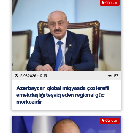
Gündəm
15.07.2026
- 12:15
177
Azərbaycan qlobal miqyasda çoxtərəfli
əməkdaşlığı təşviq edən regional güc
mərkəzidir
Gündəm