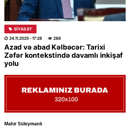
SIYASƏT
24.11.2025
- 17:28
288
Azad və abad Kəlbəcər: Tarixi
Zəfər kontekstində davamlı inkişaf
yolu
Mahir Süleymanlı