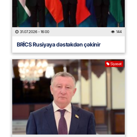
31.07.2026
- 16:00
144
BRİCS Rusiyaya dəstəkdən çəkinir
Siyasət