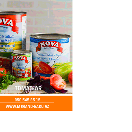
– Azərbaycanlıların yemək
i
2026
- 15:45
169
yada yeni səfirimiz kimdir? –
2026
- 15:30
171
, Səudiyyə Ərəbistanı və
an arasında Məkkə müdafiə
imzalanıb
2026
- 15:15
149
Ukraynaya bu silahı verməkdən
etdi: ABŞ-ın özünün bu raketlərə
ı var