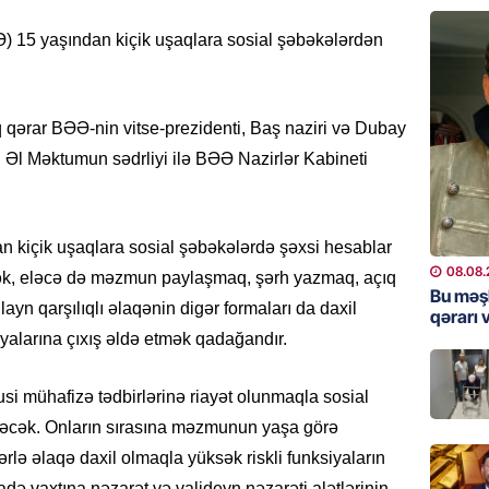
Məsud P
– VİDE
Ə) 15 yaşından kiçik uşaqlara sosial şəbəkələrdən
08.08.
MANŞET
q qərar BƏƏ-nin vitse-prezidenti, Baş naziri və Dubay
Nikol P
ZƏNG E
l Məktumun sədrliyi ilə BƏƏ Nazirlər Kabineti
08.08.
ÖLKƏ
n kiçik uşaqlara sosial şəbəkələrdə şəxsi hesablar
Xocavə
08.08.
mək, eləcə də məzmun paylaşmaq, şərh yazmaq, açıq
Bu məş
08.08.
ayn qarşılıqlı əlaqənin digər formaları da daxil
qərarı v
iyalarına çıxış əldə etmək qadağandır.
GÜNDƏM
“Erməni
si mühafizə tədbirlərinə riayət olunmaqla sosial
qədər d
iləcək. Onların sırasına məzmunun yaşa görə
08.08.
ərlə əlaqə daxil olmaqla yüksək riskli funksiyaların
adə vaxtına nəzarət və valideyn nəzarəti alətlərinin