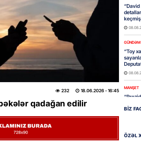
“David 
detalla
keçmiş 
08.08.
GÜNDƏM
“Toy xər
sayanl
Deputa
08.08.
MANŞET
232
18.06.2026
- 16:45
“Prezid
bəkələr qadağan edilir
qazandı
BIZ F
Video
08.08.
BANNER
ÖZƏL 