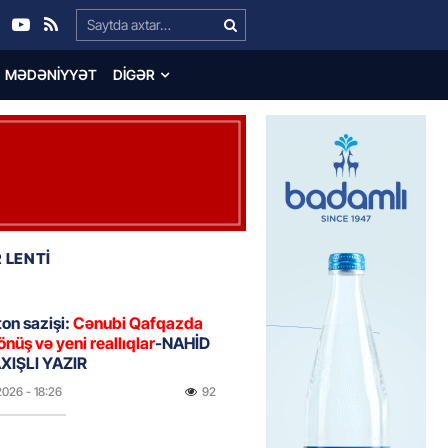
Search…
MƏDƏNIYYƏT
DIGƏR
 LENTİ
on sazişi:
Cənubi Qafqazda
önüş və yeni reallıqlar
-NAHİD
IŞLI YAZIR
2026
- 18:26
92