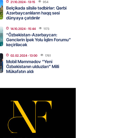
21.10.2024
- 13:15
954
Belçikada silsilə tədbirlər: Qərbi
 şənliyində yaralanan rus
Azərbaycanlıların haqq səsi
dünyaya çatdırılır
 öldü – VİDEO
2026
- 17:30
289
14.10.2024
- 15:44
1173
“Özbəkistan-Azərbaycan:
Gənclərin İpək Yolu İqlim Forumu”
keçiriləcək
ı qadının milyonluq mirası ilə
02.02.2024
- 13:00
1761
almaqal: 546 min manatı 20
Mobil Məmmədov “Yeni
rclədilər
Özbəkistanın ulduzları” Milli
Mükafatın aldı
2026
- 17:15
294
ıl həmləsinə start verib
2026
- 17:00
280
 İlyasova fəhləyə borclu qalıb?
2026
- 16:45
279