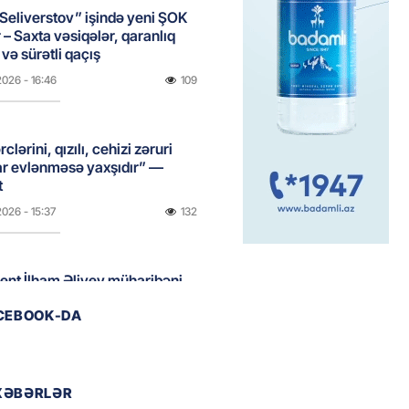
Seliverstov” işində yeni ŞOK
r – Saxta vəsiqələr, qaranlıq
və sürətli qaçış
2026
- 16:46
109
clərini, qızılı, cehizi zəruri
ar evlənməsə yaxşıdır” —
t
2026
- 15:37
132
ent İlham Əliyev müharibəni
, həm də sülhü qazandı!” –
ACEBOOK-DA
2026
- 14:50
119
XƏBƏRLƏR