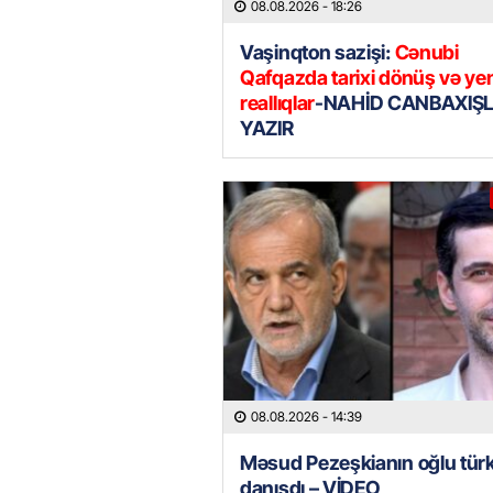
08.08.2026
- 18:26
Vaşinqton sazişi:
Cənubi
Qafqazda tarixi dönüş və ye
reallıqlar
-NAHİD CANBAXIŞL
YAZIR
08.08.2026
- 14:39
Məsud Pezeşkianın oğlu tür
danışdı – VİDEO