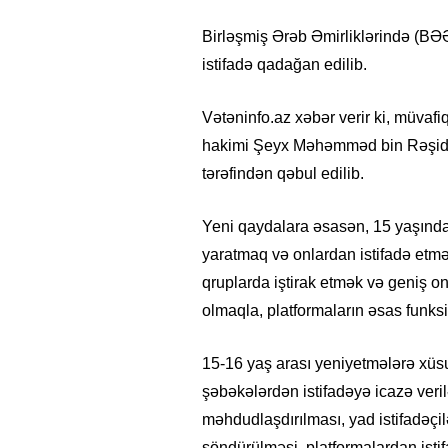
Birləşmiş Ərəb Əmirliklərində (BƏ
istifadə qadağan edilib.
Vətəninfo.az xəbər verir ki, müvafi
hakimi Şeyx Məhəmməd bin Rəşid Ə
tərəfindən qəbul edilib.
Yeni qaydalara əsasən, 15 yaşında
yaratmaq və onlardan istifadə et
qruplarda iştirak etmək və geniş onl
olmaqla, platformaların əsas funks
15-16 yaş arası yeniyetmələrə xüsu
şəbəkələrdən istifadəyə icazə ver
məhdudlaşdırılması, yad istifadəçil
söndürülməsi, platformalardan istif