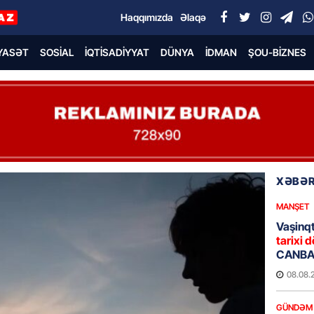
Haqqımızda
Əlaqə
YASƏT
SOSIAL
İQTISADIYYAT
DÜNYA
İDMAN
ŞOU-BIZNES
XƏBƏR
MANŞET
Vaşinqt
tarixi d
CANBAX
08.08.
GÜNDƏM