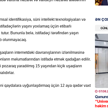
ŞOU-BIZ
“Qızımı
xərcləy
ƏN ÇO
08.08.
sal identifikasiya, süni intellekt texnologiyaları və
stifadəçilərin yaşını yoxlamaq üçün etibarlı
GÜN
GÜNDƏM
utur. Bununla belə, istifadəçi tərəfindən yaşın
18 il s
ab olunmayacaq.
regiond
08.08.
aqların internetdəki davranışlarının izlənilməsinə
nların məlumatlarından istifadə etmək qadağan edilir.
MANŞET
ri pozaraq yaradılmış 15 yaşından kiçik uşaqların
17 yaşl
olundu
lıdırlar.
08.08.
yeni qaydalara uyğunlaşdırmaq üçün 12 aya qədər vaxt
BANNER
07.08.
Qanuns
Bu məşh
“Univer
qərarı v
həkim 