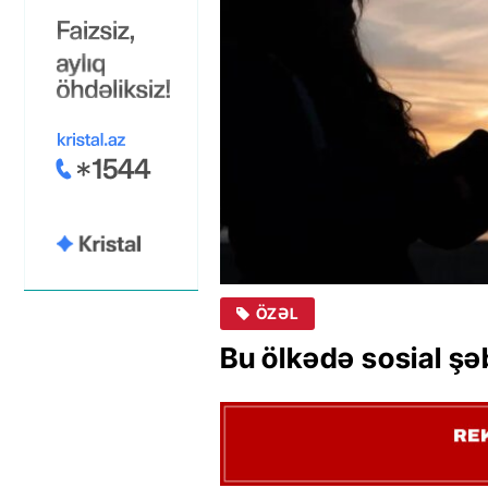
ÖZƏL
Bu ölkədə sosial şə