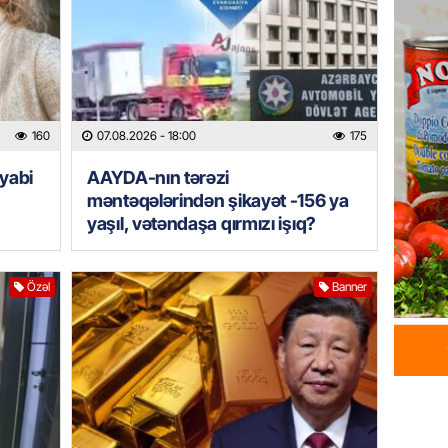
milyon 
xərclər
07.08.
GÜNDƏM
160
07.08.2026
- 18:00
175
Malayzi
Dosye
yabi
AAYDA-nın tərəzi
07.08.
məntəqələrindən şikayət -156 ya
yaşıl, vətəndaşa qırmızı işıq?
MANŞET
Türkiyə
Pakist
Özəl
Banner
sazişi 
07.08.
ÖZƏL
Tramp 
imtina 
ehtiyac