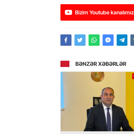
Bizim Youtube kanalımız
BƏNZƏR XƏBƏRLƏR