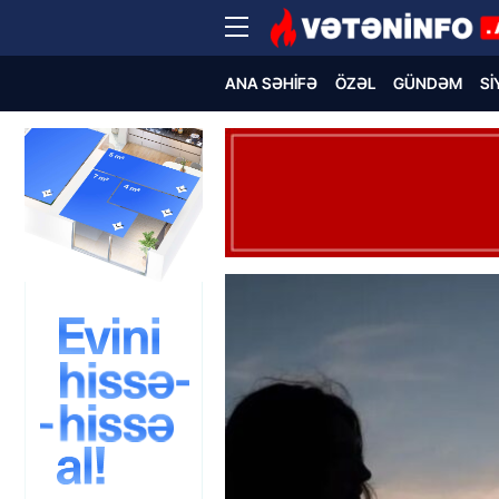
ANA SƏHIFƏ
ÖZƏL
GÜNDƏM
SI