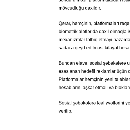
mövcudluğu daxildir.
Qərar, həmçinin, platformaları rəqəm
biometrik alətlər də daxil olmaqla i
mexanizmlər tətbiq etməyi nəzərdə t
sadəcə qeyd edilməsi kifayət hes
Bundan əlavə, sosial şəbəkələrə uş
əsaslanan hədəfli reklamlar üçün o
Platformalar həmçinin yeni tələblə
hesablarını aşkar etməli və bloklama
Sosial şəbəkələrə fəaliyyətlərini 
verilib.