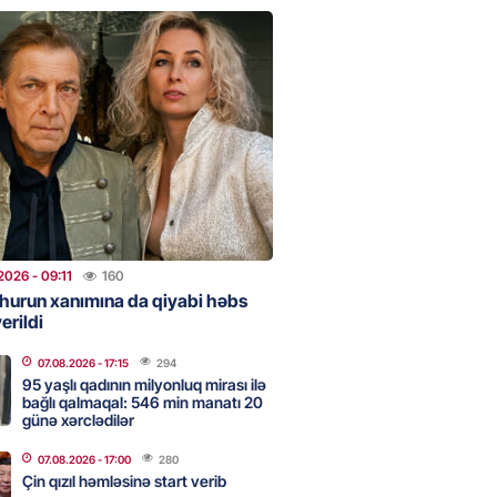
ezeşkianın oğlu türkcə danışdı
O
2026
- 14:39
96
aşinyan Prezident İlham Əliyevə
TDİ
2026
- 12:59
164
nddə traktor minaya düşdü
2026
- 09:11
160
hurun xanımına da qiyabi həbs
2026
- 12:09
139
erildi
07.08.2026
- 17:15
294
95 yaşlı qadının milyonluq mirası ilə
stan ötən il avqustun 8-nə
bağlı qalmaqal: 546 min manatı 20
alanda idi”
günə xərclədilər
2026
- 10:49
156
07.08.2026
- 17:00
280
Çin qızıl həmləsinə start verib