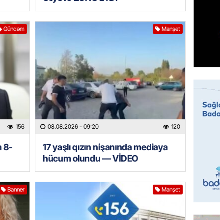
MANŞET
Gündəm
Manşet
“Birgə 
əhəmiy
07.08.
İDMAN
Albani
“Liverp
07.08.
156
08.08.2026
- 09:20
120
HADISƏ
n 8-
17 yaşlı qızın nişanında mediaya
Tovuzda
hücum olundu — VİDEO
qardaşı
07.08.
Banner
Manşet
GÜNDƏM
Türkiyə