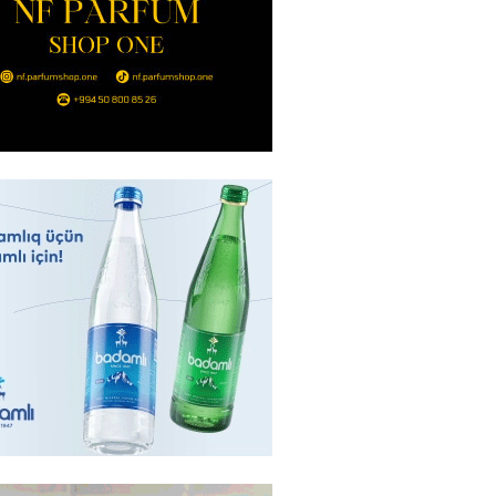
Strateji Müdafiə Sazişi”nin
yəti nədir? -ŞƏRH
2026
- 16:30
182
ya klubuna keçən Kamil
ul”da oynamaq istəyir
2026
- 16:15
260
 qadın qətlə yetirildi – Şübhəli
 oğludur
2026
- 16:00
245
də 37,6 milyon, Rusiyada 16,7