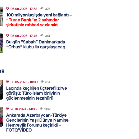
2026
- 09:11
160
06.08.2026
- 17:58
376
100 milyonluq işdə yeni bağlantı –
“Turan Bank”ın 2 səhmdar
uz cərrahiyyə təhlükəsi:
şirkətinin rəhbəri saxlanıldı
sal Hospital”da sertifikatsız
skandalı
05.08.2026
- 17:45
341
Bu gün “Sabah” Danimarkada
2026
- 18:31
431
“Orhus” klubu ilə qarşılaşacaq
nın tərəzi məntəqələrindən
OR
 -156 ya yaşıl, vətəndaşa qırmızı
30.05.2025
- 10:00
814
Laçında keçirilən üçtərəfli zirvə
2026
- 18:00
175
görüşü: Türk-İslam birliyinin
güclənməsinin təzahürü
28.10.2024
- 14:35
1182
idmətə görə rüşvət alan vəzifəli
Ankarada Azərbaycan-Türkiyə
rin məhkəməsi BAŞLAYIR
Gənclərinin Yaşıl Dünya Naminə
Həmrəylik Forumu keçirildi –
2026
- 17:45
176
FOTO/VİDEO