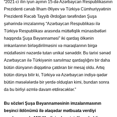
“2021-ci ilin iyun ayının 15-də Azərbaycan Respublikasının
Prezidenti cənab İlham Əliyev və Türkiyə Cümhuriyyətinin
Prezidenti Rəcəb Tayyib Ərdoğan tərəfindən Şuşa
şəhərində imzalanmış “Azərbaycan Respublikası ilə
Türkiyə Respublikası arasında müttəfiqlik münasibətləri
haqqında Şuşa Bəyannaməsi” iki qardaş ölkənin
imkanlarının birləşdirilməsini və maraqlarının birgə
müdafiəsini nəzərdə tutan unikal sənəddir. Bu tarixi sənəd
Azərbaycan ilə Türkiyənin sarsılmaz qardaşlığını bir daha
bütün dünyanın diqqətinə çatdıran bir mesaj oldu. Artıq
bütün dünya bilir ki, Türkiyə və Azərbaycan indiyə qədər
bütün məsələlərdə bir yerdə olduqları kimi, bundan sonra
da bu birliyi əzmlə davam etdirəcəklər.”
Bu sözləri Şuşa Bəyannaməsinin imzalanmasının
beşinci ildönümü ilə əlaqədar mətbuata verdiyi