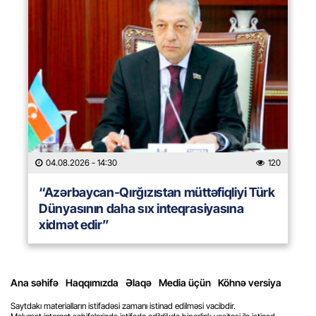
04.08.2026
- 14:30
120
“Azərbaycan-Qırğızıstan müttəfiqliyi Türk
Dünyasının daha sıx inteqrasiyasına
xidmət edir”
Ana səhifə
Haqqımızda
Əlaqə
Media üçün
Köhnə versiya
Saytdakı materialların istifadəsi zamanı istinad edilməsi vacibdir.