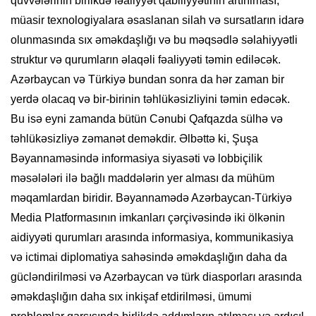
qüvvələrinin birlikdə fəaliyyət qabiliyyətinin artırılması,
müasir texnologiyalara əsaslanan silah və sursatların idarə
olunmasında sıx əməkdaşlığı və bu məqsədlə səlahiyyətli
struktur və qurumların əlaqəli fəaliyyəti təmin ediləcək.
Azərbaycan və Türkiyə bundan sonra da hər zaman bir
yerdə olacaq və bir-birinin təhlükəsizliyini təmin edəcək.
Bu isə eyni zamanda bütün Cənubi Qafqazda sülhə və
təhlükəsizliyə zəmanət deməkdir. Əlbəttə ki, Şuşa
Bəyannaməsində informasiya siyasəti və lobbiçilik
məsələləri ilə bağlı maddələrin yer alması da mühüm
məqamlardan biridir. Bəyannamədə Azərbaycan-Türkiyə
Media Platformasının imkanları çərçivəsində iki ölkənin
aidiyyəti qurumları arasında informasiya, kommunikasiya
və ictimai diplomatiya sahəsində əməkdaşlığın daha da
gücləndirilməsi və Azərbaycan və türk diasporları arasında
əməkdaşlığın daha sıx inkişaf etdirilməsi, ümumi