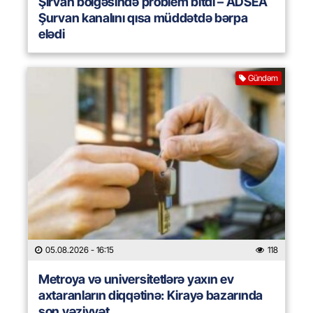
Şirvan bölgəsində problem bitdi – ADSEA
Şurvan kanalını qısa müddətdə bərpa
elədi
Gündəm
05.08.2026
- 16:15
118
Metroya və universitetlərə yaxın ev
axtaranların diqqətinə: Kirayə bazarında
son vəziyyət