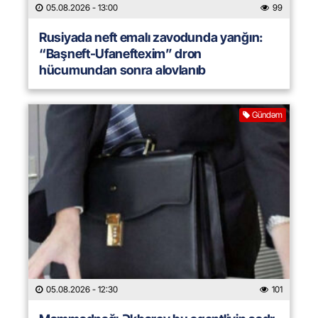
05.08.2026
- 13:00
99
Rusiyada neft emalı zavodunda yanğın:
“Başneft-Ufaneftexim” dron
hücumundan sonra alovlanıb
Gündəm
05.08.2026
- 12:30
101