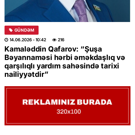
GÜNDƏM
14.06.2026
- 10:42
216
Kamaləddin Qafarov: “Şuşa
Bəyannaməsi hərbi əməkdaşlıq və
qarşılıqlı yardım sahəsində tarixi
nailiyyətdir”