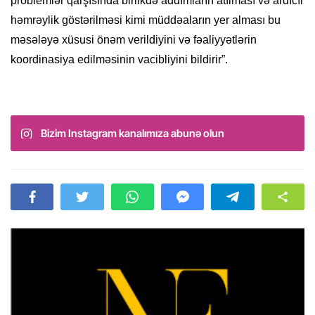
problemlər qarşısında birlikdə addımların atılması və ardıcıl
həmrəylik göstərilməsi kimi müddəaların yer alması bu
məsələyə xüsusi önəm verildiyini və fəaliyyətlərin
koordinasiya edilməsinin vacibliyini bildirir”.
Bizim Instagram kanalımıza abunə olun