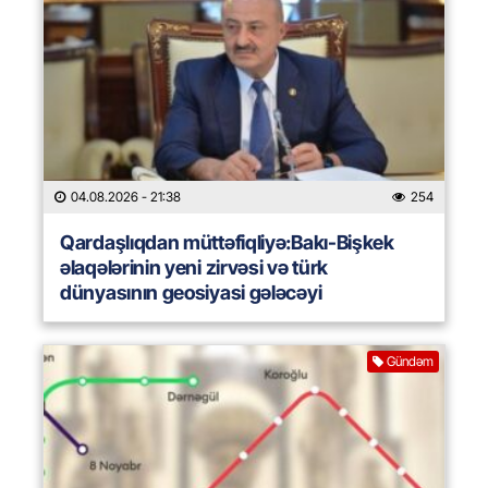
04.08.2026
- 21:38
254
Qardaşlıqdan müttəfiqliyə:Bakı-Bişkek
əlaqələrinin yeni zirvəsi və türk
dünyasının geosiyasi gələcəyi
Gündəm