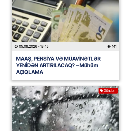
05.08.2026
- 13:45
141
MAAŞ, PENSİYA VƏ MÜAVİNƏTLƏR
YENİDƏN ARTIRILACAQ? – Mühüm
AÇIQLAMA
Gündəm