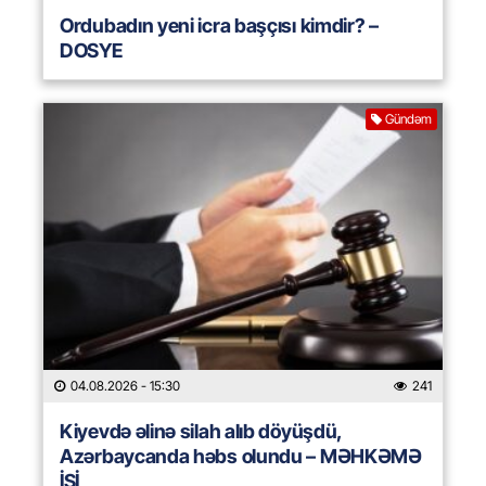
Ordubadın yeni icra başçısı kimdir? –
DOSYE
Gündəm
04.08.2026
- 15:30
241
Kiyevdə əlinə silah alıb döyüşdü,
Azərbaycanda həbs olundu – MƏHKƏMƏ
İŞİ