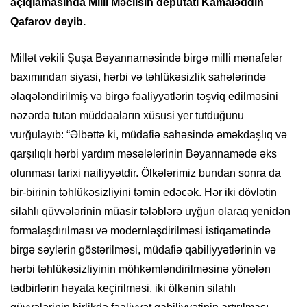
açıqlamasında Milli Məclisin deputatı Kamaləddin
Qafarov deyib.
Millət vəkili Şuşa Bəyannaməsində birgə milli mənafelər
baxımından siyasi, hərbi və təhlükəsizlik sahələrində
əlaqələndirilmiş və birgə fəaliyyətlərin təşviq edilməsini
nəzərdə tutan müddəaların xüsusi yer tutduğunu
vurğulayıb: “Əlbəttə ki, müdafiə sahəsində əməkdaşlıq və
qarşılıqlı hərbi yardım məsələlərinin Bəyannamədə əks
olunması tarixi nailiyyətdir. Ölkələrimiz bundan sonra da
bir-birinin təhlükəsizliyini təmin edəcək. Hər iki dövlətin
silahlı qüvvələrinin müasir tələblərə uyğun olaraq yenidən
formalaşdırılması və modernləşdirilməsi istiqamətində
birgə səylərin göstərilməsi, müdafiə qabiliyyətlərinin və
hərbi təhlükəsizliyinin möhkəmləndirilməsinə yönələn
tədbirlərin həyata keçirilməsi, iki ölkənin silahlı