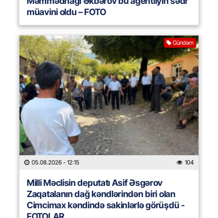
Məmmədnağı Əkbərov bu agentliyin sədr
müavini oldu – FOTO
Gündəm
05.08.2026
- 12:15
104
Milli Məclisin deputatı Asif Əsgərov
Zaqatalanın dağ kəndlərindən biri olan
Cimcimax kəndində sakinlərlə görüşdü -
FOTOLAR