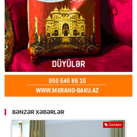
BƏNZƏR XƏBƏRLƏR
Gündəm