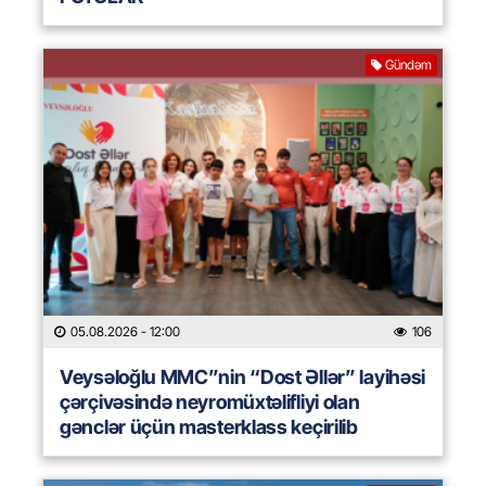
Gündəm
05.08.2026
- 12:00
106
Veysəloğlu MMC”nin “Dost Əllər” layihəsi
çərçivəsində neyromüxtəlifliyi olan
gənclər üçün masterklass keçirilib