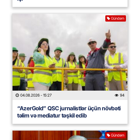
Gündəm
04.08.2026
- 15:27
94
“AzerGold” QSC jurnalistlər üçün növbəti
təlim və mediatur təşkil edib
Gündəm