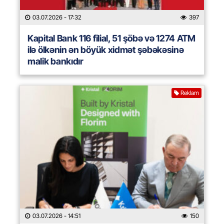
03.07.2026
- 17:32
397
Kapital Bank 116 filial, 51 şöbə və 1274 ATM
ilə ölkənin ən böyük xidmət şəbəkəsinə
malik bankıdır
Reklam
03.07.2026
- 14:51
150