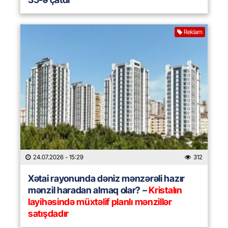
Reklam
24.07.2026
- 15:29
312
Xətai rayonunda dəniz mənzərəli hazır
mənzil haradan almaq olar? –
Kristalın
layihəsində müxtəlif planlı mənzillər
satışdadır