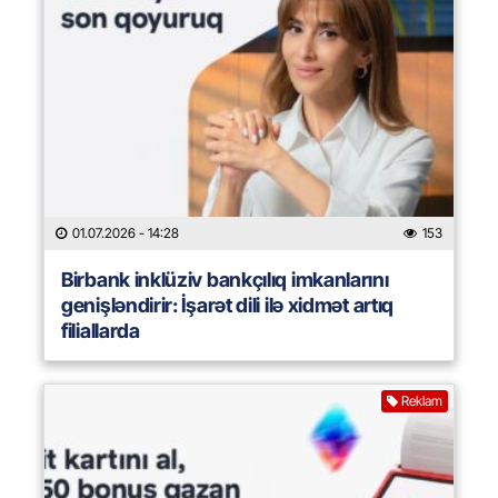
01.07.2026
- 14:28
153
Birbank inklüziv bankçılıq imkanlarını
genişləndirir: İşarət dili ilə xidmət artıq
filiallarda
Reklam