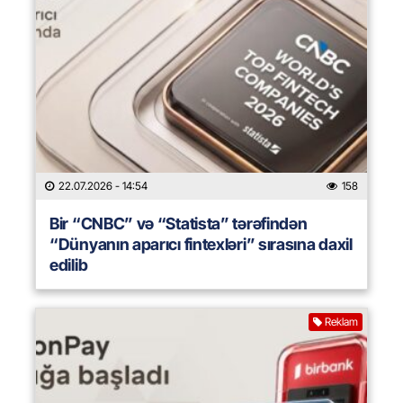
22.07.2026
- 14:54
158
Bir “CNBC” və “Statista” tərəfindən
“Dünyanın aparıcı fintexləri” sırasına daxil
edilib
Reklam