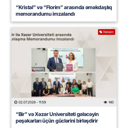
“Kristal” və “Florim” arasında əməkdaşlıq
memorandumu imzalandı
Reklam
02.07.2026
- 11:59
140
“Bir” və Xəzər Universiteti gələcəyin
peşəkarları üçün güclərini birləşdirir