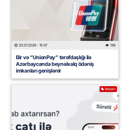
20.07.2026
- 15:37
139
Bir və “UnionPay” tərəfdaşlığı ilə
Azərbaycanda beynəlxalq ödəniş
imkanları genişlənir
Reklam