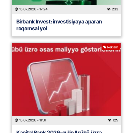
15.07.2026
- 17:24
233
Birbank Invest: investisiyaya aparan
rəqəmsal yol
Reklam
15.07.2026
- 11:31
125
Kapital Bank 2026-cı ilin II rübü üzrə