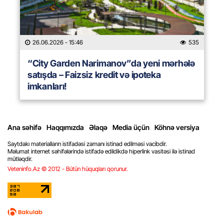
26.06.2026
- 15:46
535
“City Garden Narimanov”da yeni mərhələ
satışda – Faizsiz kredit və ipoteka
imkanları!
Ana səhifə
Haqqımızda
Əlaqə
Media üçün
Köhnə versiya
Saytdakı materialların istifadəsi zamanı istinad edilməsi vacibdir.
Məlumat internet səhifələrində istifadə edildikdə hiperlink vasitəsi ilə istinad
mütləqdir.
Veteninfo.Az © 2012 - Bütün hüquqları qorunur.