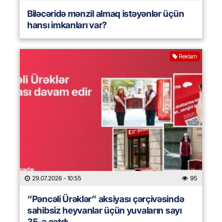
Biləcəridə mənzil almaq istəyənlər üçün
hansı imkanları var?
Reklam
29.07.2026
- 10:55
95
“Pəncəli Ürəklər” aksiyası çərçivəsində
sahibsiz heyvanlar üçün yuvaların sayı
35-ə çatdı