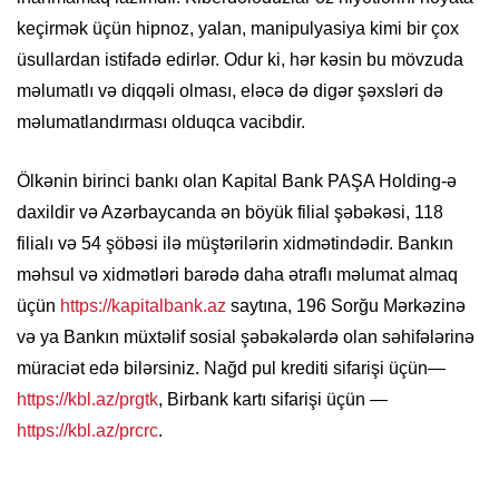
keçirmək üçün hipnoz, yalan, manipulyasiya kimi bir çox
üsullardan istifadə edirlər. Odur ki, hər kəsin bu mövzuda
məlumatlı və diqqəli olması, eləcə də digər şəxsləri də
məlumatlandırması olduqca vacibdir.
Ölkənin birinci bankı olan Kapital Bank PAŞA Holding-ə
daxildir və Azərbaycanda ən böyük filial şəbəkəsi, 118
filialı və 54 şöbəsi ilə müştərilərin xidmətindədir. Bankın
məhsul və xidmətləri barədə daha ətraflı məlumat almaq
üçün
https://kapitalbank.az
saytına, 196 Sorğu Mərkəzinə
və ya Bankın müxtəlif sosial şəbəkələrdə olan səhifələrinə
müraciət edə bilərsiniz. Nağd pul krediti sifarişi üçün—
https://kbl.az/prgtk
, Birbank kartı sifarişi üçün —
https://kbl.az/prcrc
.