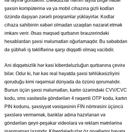
ilə layihə göndərilir. Dələduzlar həmin faylla birgə hədəf
şəxsin kompüterinə və ya mobil cihazına gizli kodları
özündə daşıyan zərərli proqramlar yükləyirlər. Kodlar
cihaza sahibinin xəbəri olmadan uzaqdan nəzarət etmək
imkanı verir. Əsas məqsəd qurbanın brauzerindəki
hesablardan şəxsi məlumatları oğurlamaqdır. Bu səbəbdən
də şübhəli iş təkliflərinə qarşı diqqətli olmaq vacibdir.
Ani diqqətsizlik hər kəsi kiberdəluzluğun qurbanına çevirə
bilər. Odur ki, hər kəs real həyatda şəxsi təhlükəsizliyini
qoruduğu kimi rəqəmsal dünyada da özünü qorumalıdır.
Bunun üçün şəxsi məlumatları, kartın üzərindəki CVV/CVC
kodu, sms vasitəsilə göndərilən 4 rəqəmli OTP kodu, kartın
PIN kodunu, şəxsiyyət vəsiqəsinin FİN nömrəsini üçüncü
şəxslərə verməmək, banklar adına hazırlanan və
göndərilən qeyri-peşəkar videolara və reklam mətnlərinə
inanmamaq lazımdır. Kiberdələduzlar öz niyətlərini həyata