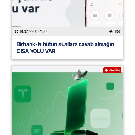
16.07.2026
- 11:55
134
Birbank-la bütün suallara cavab almağın
QISA YOLU VAR
Reklam