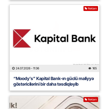
Reklam
24.07.2026
- 11:36
165
“Moody’s” Kapital Bank-ın güclü maliyyə
göstəricilərini bir daha təsdiqləyib
Reklam