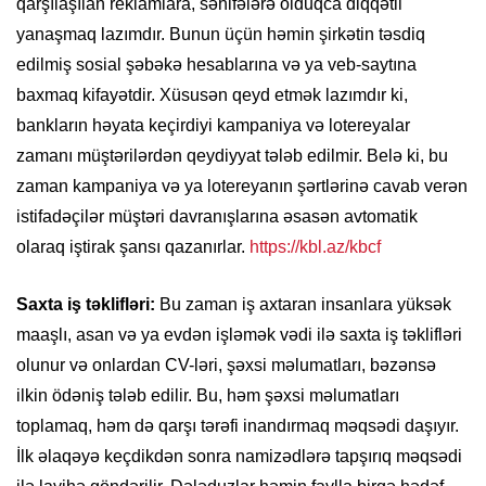
qarşılaşılan reklamlara, səhifələrə olduqca diqqətli
yanaşmaq lazımdır. Bunun üçün həmin şirkətin təsdiq
edilmiş sosial şəbəkə hesablarına və ya veb-saytına
baxmaq kifayətdir. Xüsusən qeyd etmək lazımdır ki,
bankların həyata keçirdiyi kampaniya və lotereyalar
zamanı müştərilərdən qeydiyyat tələb edilmir. Belə ki, bu
zaman kampaniya və ya lotereyanın şərtlərinə cavab verən
istifadəçilər müştəri davranışlarına əsasən avtomatik
olaraq iştirak şansı qazanırlar.
https://kbl.az/kbcf
Saxta iş təklifləri:
Bu zaman iş axtaran insanlara yüksək
maaşlı, asan və ya evdən işləmək vədi ilə saxta iş təklifləri
olunur və onlardan CV-ləri, şəxsi məlumatları, bəzənsə
ilkin ödəniş tələb edilir. Bu, həm şəxsi məlumatları
toplamaq, həm də qarşı tərəfi inandırmaq məqsədi daşıyır.
İlk əlaqəyə keçdikdən sonra namizədlərə tapşırıq məqsədi