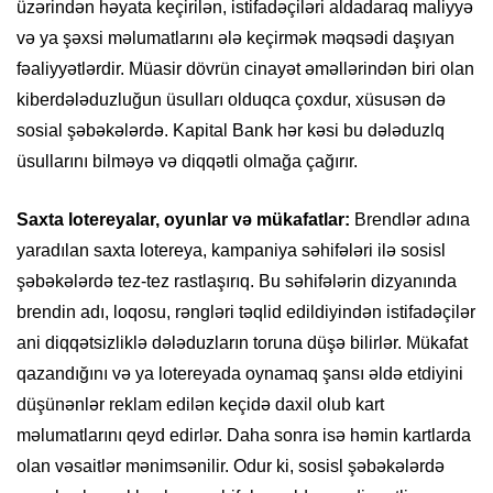
üzərindən həyata keçirilən, istifadəçiləri aldadaraq maliyyə
və ya şəxsi məlumatlarını ələ keçirmək məqsədi daşıyan
fəaliyyətlərdir. Müasir dövrün cinayət əməllərindən biri olan
kiberdələduzluğun üsulları olduqca çoxdur, xüsusən də
sosial şəbəkələrdə. Kapital Bank hər kəsi bu dələduzlq
üsullarını bilməyə və diqqətli olmağa çağırır.
Saxta lotereyalar, oyunlar və mükafatlar:
Brendlər adına
yaradılan saxta lotereya, kampaniya səhifələri ilə sosisl
şəbəkələrdə tez-tez rastlaşırıq. Bu səhifələrin dizyanında
brendin adı, loqosu, rəngləri təqlid edildiyindən istifadəçilər
ani diqqətsizliklə dələduzların toruna düşə bilirlər. Mükafat
qazandığını və ya lotereyada oynamaq şansı əldə etdiyini
düşünənlər reklam edilən keçidə daxil olub kart
məlumatlarını qeyd edirlər. Daha sonra isə həmin kartlarda
olan vəsaitlər mənimsənilir. Odur ki, sosisl şəbəkələrdə