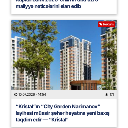
maliyyə nəticələrini elan edib
Reklam
10.07.2026
- 14:54
171
“Kristal”ın “City Garden Narimanov”
layihəsi müasir şəhər həyatına yeni baxış
təqdim edir — “Kristal”