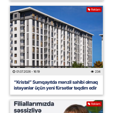
Reklam
01.07.2026
- 16:19
234
“Kristal” Sumqayıtda mənzil sahibi olmaq
istəyənlər üçün yeni fürsətlər təqdim edir
Reklam