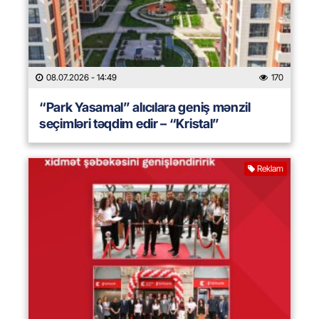
08.07.2026
- 14:49
170
“Park Yasamal” alıcılara geniş mənzil
seçimləri təqdim edir – “Kristal”
Reklam