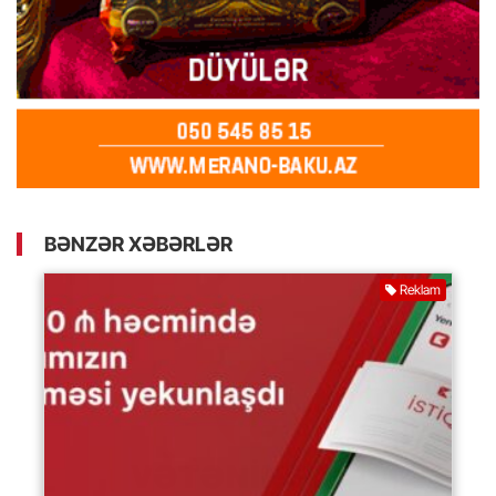
BƏNZƏR XƏBƏRLƏR
Reklam