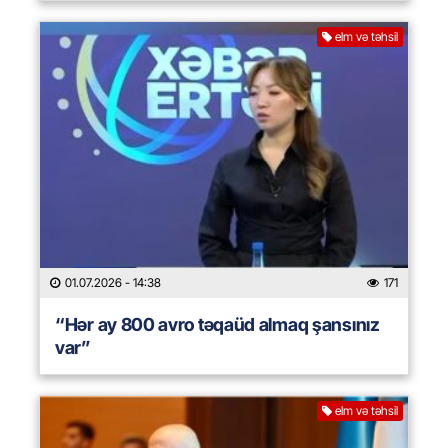
elm və təhsil
01.07.2026
- 14:38
171
“Hər ay 800 avro təqaüd almaq şansınız
var”
elm və təhsil