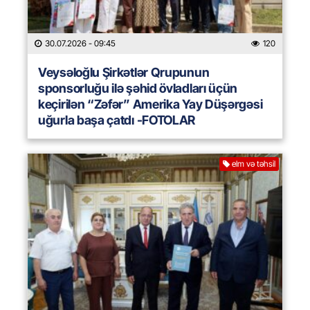
30.07.2026
- 09:45
120
Veysəloğlu Şirkətlər Qrupunun
sponsorluğu ilə şəhid övladları üçün
keçirilən “Zəfər” Amerika Yay Düşərgəsi
uğurla başa çatdı -FOTOLAR
elm və təhsil