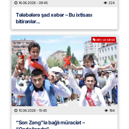
16.06.2026
- 09:45
224
Tələbələrə şad xəbər – Bu ixtisası
bitirənlər…
elm və təhsil
10.06.2026
- 15:45
164
“Son Zəng”lə bağlı müraciət –