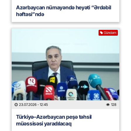
Azərbaycan nümayəndə heyəti “Ərdəbil
həftəsi”ndə
Gündəm
23.07.2026
- 12:45
128
Türkiyə–Azərbaycan peşə təhsil
müəssisəsi yaradılacaq