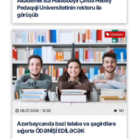
Akademik İsa Həbibbəyli Çində Hebey
Pedaqoji Universitetinin rektoru ilə
görüşüb
Gündəm
08.07.2026
- 12:00
141
Azərbaycanda bəzi tələbə və şagirdlərə
sığorta ÖDƏNİŞİ EDİLƏCƏK