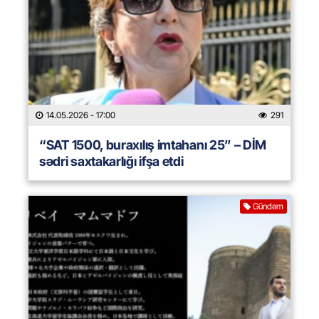
14.05.2026
- 17:00
291
“SAT 1500, buraxılış imtahanı 25” – DİM
sədri saxtakarlığı ifşa etdi
Gündəm