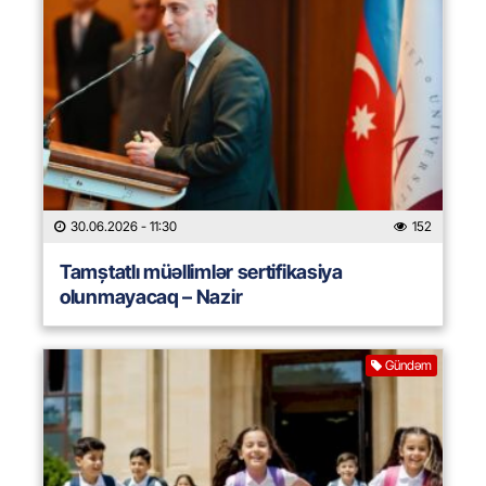
30.06.2026
- 11:30
152
Tamștatlı müəllimlər sertifikasiya
olunmayacaq – Nazir
Gündəm