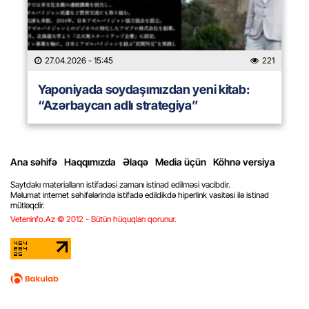
27.04.2026
- 15:45
221
Yaponiyada soydaşımızdan yeni kitab:
“Azərbaycan adlı strategiya”
Ana səhifə
Haqqımızda
Əlaqə
Media üçün
Köhnə versiya
Saytdakı materialların istifadəsi zamanı istinad edilməsi vacibdir.
Məlumat internet səhifələrində istifadə edildikdə hiperlink vasitəsi ilə istinad
mütləqdir.
Veteninfo.Az © 2012 - Bütün hüquqları qorunur.