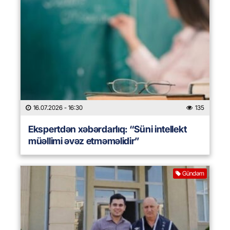
16.07.2026
- 16:30
135
Ekspertdən xəbərdarlıq: “Süni intellekt
müəllimi əvəz etməməlidir”
Gündəm