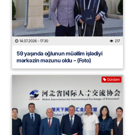
14.07.2026
- 17:30
217
59 yaşında oğlunun müəllim işlədiyi
mərkəzin məzunu oldu – (Foto)
Gündəm