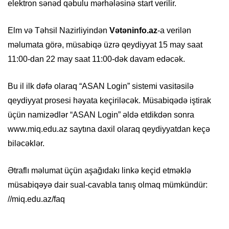
elektron sənəd qəbulu mərhələsinə start verilir.
Elm və Təhsil Nazirliyindən
Vətəninfo.az
-a verilən
məlumata görə, müsabiqə üzrə qeydiyyat 15 may saat
11:00-dan 22 may saat 11:00-dək davam edəcək.
Bu il ilk dəfə olaraq “ASAN Login” sistemi vasitəsilə
qeydiyyat prosesi həyata keçiriləcək. Müsabiqədə iştirak
üçün namizədlər “ASAN Login” əldə etdikdən sonra
www.miq.edu.az saytına daxil olaraq qeydiyyatdan keçə
biləcəklər.
Ətraflı məlumat üçün aşağıdakı linkə keçid etməklə
müsabiqəyə dair sual-cavabla tanış olmaq mümkündür:
//miq.edu.az/faq