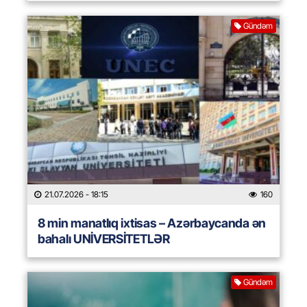
Gündəm
21.07.2026
- 18:15
160
8 min manatlıq ixtisas – Azərbaycanda ən
bahalı UNİVERSİTETLƏR
Gündəm