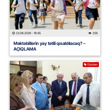
23.06.2026
- 16:45
256
Məktəblilərin yay tətili qısaldılacaq? –
AÇIQLAMA
Gündəm