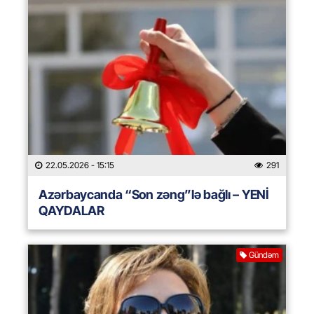
22.05.2026
- 15:15
291
Azərbaycanda “Son zəng”lə bağlı – YENİ
QAYDALAR
Gündəm