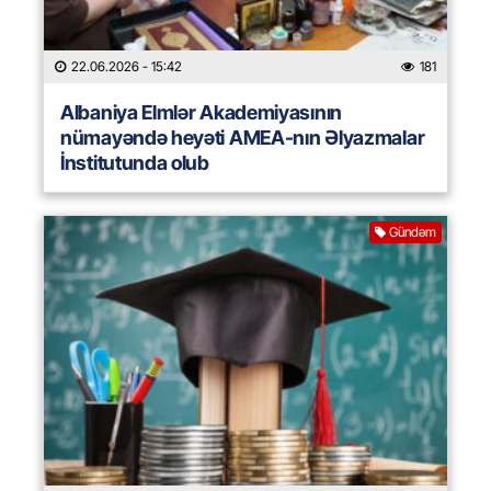
22.06.2026
- 15:42
181
Albaniya Elmlər Akademiyasının
nümayəndə heyəti AMEA-nın Əlyazmalar
İnstitutunda olub
Gündəm