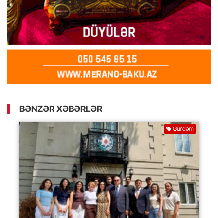
BƏNZƏR XƏBƏRLƏR
Gündəm