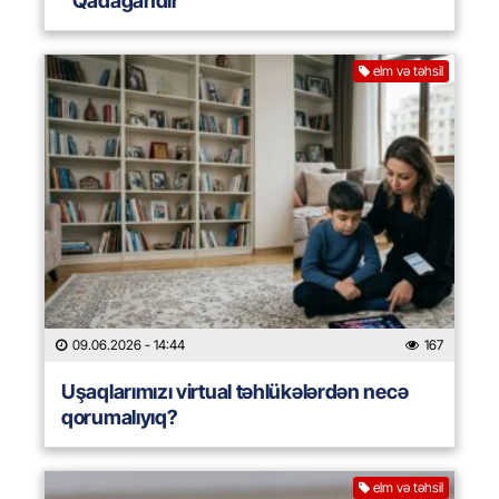
“Qadağandır”
elm və təhsil
09.06.2026
- 14:44
167
Uşaqlarımızı virtual təhlükələrdən necə
qorumalıyıq?
elm və təhsil