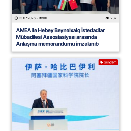
13.07.2026
- 18:00
237
AMEA ilə Hebey Beynəlxalq İstedadlar
Mübadiləsi Assosiasiyası arasında
Anlaşma memorandumu imzalanıb
Gündəm