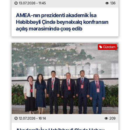
13.07.2026
- 11:45
136
AMEA-nın prezidenti akademik İsa
Həbibbəyli Çində beynəlxalq konfransın
açılış mərasimində çıxış edib
Gündəm
12.07.2026
- 16:14
209