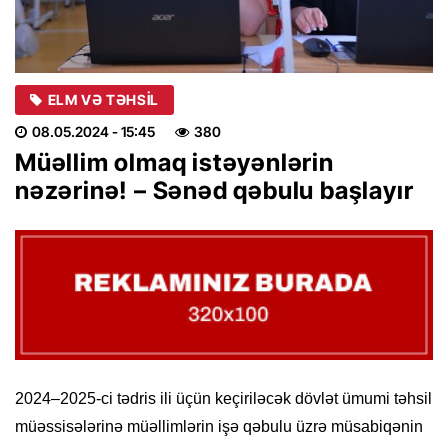
ELM VƏ TƏHSIL
08.05.2024
- 15:45
380
Müəllim olmaq istəyənlərin
nəzərinə! – Sənəd qəbulu başlayır
2024–2025-ci tədris ili üçün keçiriləcək dövlət ümumi təhsil
müəssisələrinə müəllimlərin işə qəbulu üzrə müsabiqənin