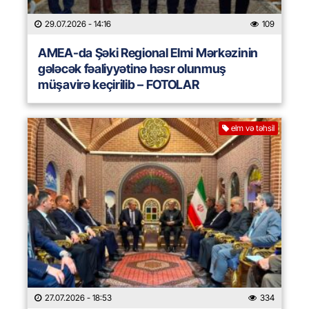
29.07.2026
- 14:16
109
AMEA-da Şəki Regional Elmi Mərkəzinin
gələcək fəaliyyətinə həsr olunmuş
müşavirə keçirilib – FOTOLAR
elm və təhsil
27.07.2026
- 18:53
334