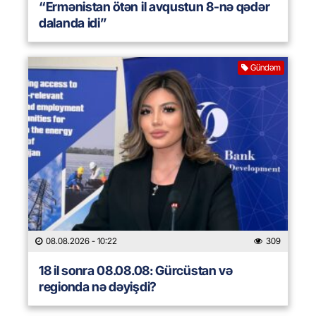
“Ermənistan ötən il avqustun 8-nə qədər
dalanda idi”
Gündəm
08.08.2026
- 10:22
309
18 il sonra 08.08.08: Gürcüstan və
regionda nə dəyişdi?