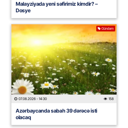
Malayziyada yeni səfirimiz kimdir? –
Dosye
Gündəm
07.08.2026
- 14:30
158
Azərbaycanda sabah 39 dərəcə isti
olacaq