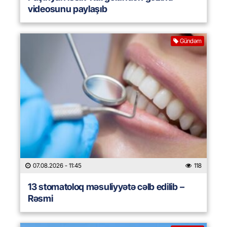
videosunu paylaşıb
Gündəm
07.08.2026
- 11:45
118
13 stomatoloq məsuliyyətə cəlb edilib –
Rəsmi