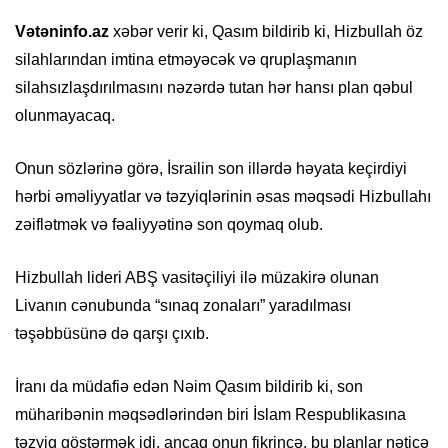
Vətəninfo.az
xəbər verir ki, Qasım bildirib ki, Hizbullah öz
silahlarından imtina etməyəcək və qruplaşmanın
silahsızlaşdırılmasını nəzərdə tutan hər hansı plan qəbul
olunmayacaq.
Onun sözlərinə görə, İsrailin son illərdə həyata keçirdiyi
hərbi əməliyyatlar və təzyiqlərinin əsas məqsədi Hizbullahı
zəiflətmək və fəaliyyətinə son qoymaq olub.
Hizbullah lideri ABŞ vasitəçiliyi ilə müzakirə olunan
Livanın cənubunda “sınaq zonaları” yaradılması
təşəbbüsünə də qarşı çıxıb.
İranı da müdafiə edən Nəim Qasım bildirib ki, son
müharibənin məqsədlərindən biri İslam Respublikasına
təzyiq göstərmək idi, ancaq onun fikrincə, bu planlar nəticə