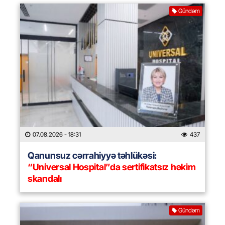
Gündəm
07.08.2026
- 18:31
437
Qanunsuz cərrahiyyə təhlükəsi:
“Universal Hospital”da sertifikatsız həkim
skandalı
Gündəm