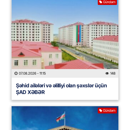
Gündəm
07.08.2026
- 11:15
148
Şəhid ailələri və əlilliyi olan şəxslər üçün
ŞAD XƏBƏR
Gündəm