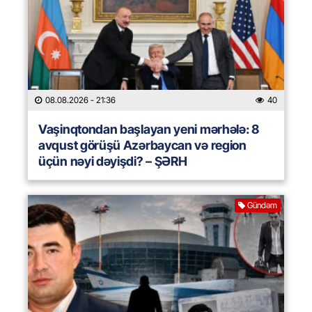
08.08.2026
- 21:36
40
Vaşinqtondan başlayan yeni mərhələ: 8
avqust görüşü Azərbaycan və region
üçün nəyi dəyişdi? – ŞƏRH
Gündəm