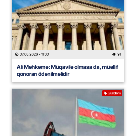
07.08.2026
- 11:00
91
Ali Məhkəmə: Müqavilə olmasa da, müəllif
qonorarı ödənilməlidir
Gündəm