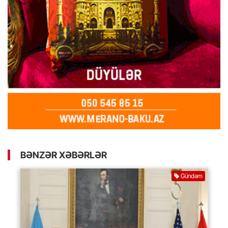
BƏNZƏR XƏBƏRLƏR
Gündəm