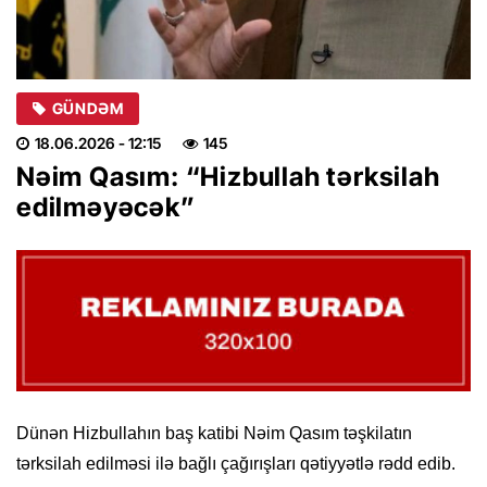
GÜNDƏM
18.06.2026
- 12:15
145
Nəim Qasım: “Hizbullah tərksilah
edilməyəcək”
Dünən Hizbullahın baş katibi Nəim Qasım təşkilatın
tərksilah edilməsi ilə bağlı çağırışları qətiyyətlə rədd edib.