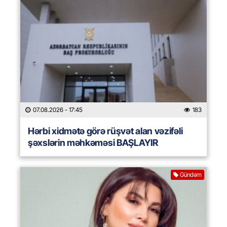
07.08.2026
- 17:45
183
Hərbi xidmətə görə rüşvət alan vəzifəli
şəxslərin məhkəməsi BAŞLAYIR
Gündəm