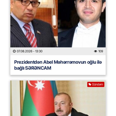
07.08.2026
- 13:30
109
Prezidentdən Abel Məhərrəmovun oğlu ilə
bağlı SƏRƏNCAM
Gündəm