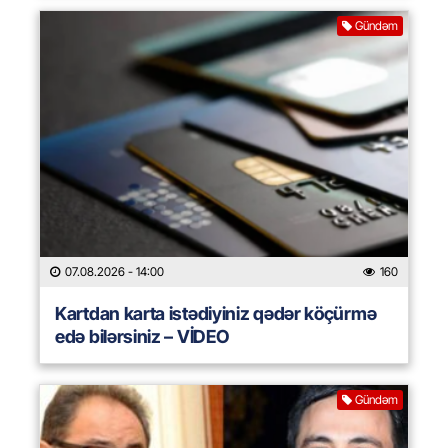
Gündəm
07.08.2026
- 14:00
160
Kartdan karta istədiyiniz qədər köçürmə
edə bilərsiniz – VİDEO
Gündəm