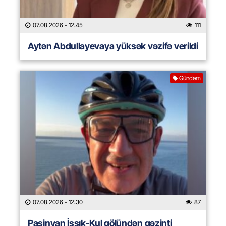
07.08.2026
- 12:45
111
Aytən Abdullayevaya yüksək vəzifə verildi
Gündəm
07.08.2026
- 12:30
87
Paşinyan İssık-Kul gölündən gəzinti