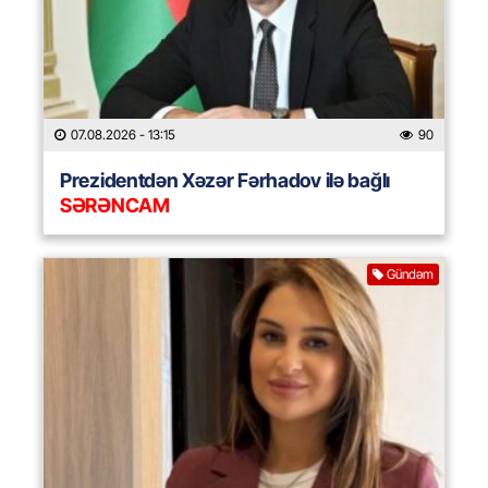
07.08.2026
- 13:15
90
Prezidentdən Xəzər Fərhadov ilə bağlı
SƏRƏNCAM
Gündəm