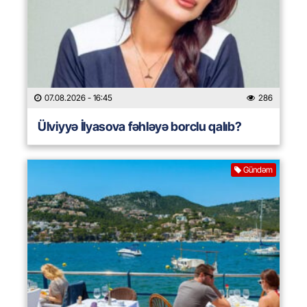
07.08.2026
- 16:45
286
Ülviyyə İlyasova fəhləyə borclu qalıb?
Gündəm