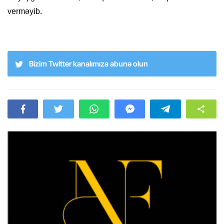
verməyib.
Bizim Twitter kanalımıza abunə olun