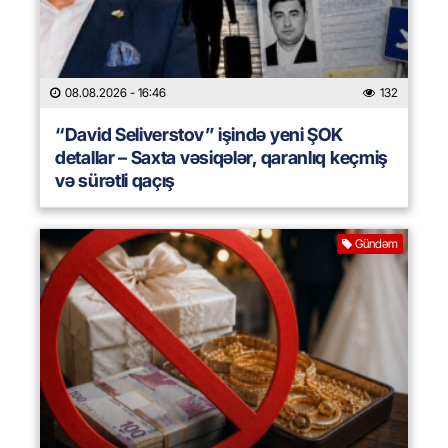
08.08.2026
- 16:46
132
“David Seliverstov” işində yeni ŞOK
detallar – Saxta vəsiqələr, qaranlıq keçmiş
və sürətli qaçış
Gündəm