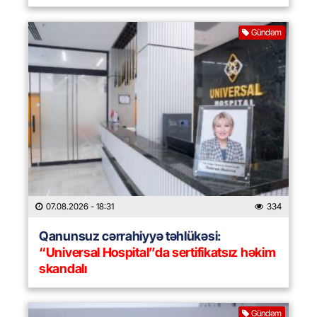
Gündəm
07.08.2026
- 18:31
334
Qanunsuz cərrahiyyə təhlükəsi:
“Universal Hospital”da sertifikatsız həkim
skandalı
Gündəm