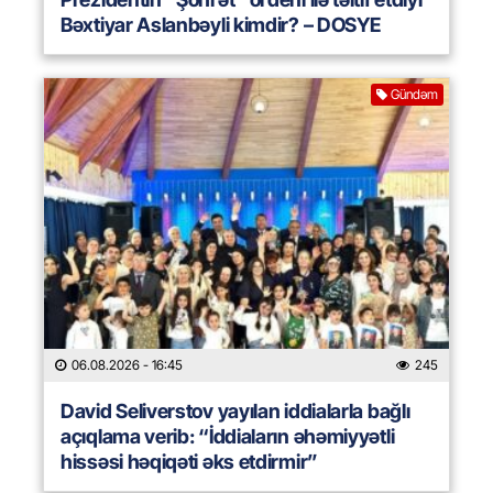
Bəxtiyar Aslanbəyli kimdir? – DOSYE
Gündəm
06.08.2026
- 16:45
245
David Seliverstov yayılan iddialarla bağlı
açıqlama verib: “İddiaların əhəmiyyətli
hissəsi həqiqəti əks etdirmir”