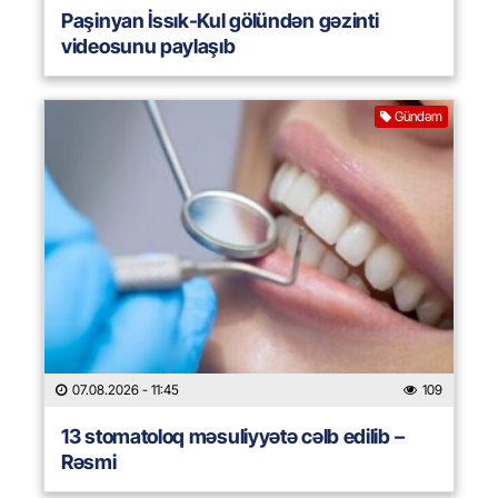
Paşinyan İssık-Kul gölündən gəzinti
videosunu paylaşıb
Gündəm
07.08.2026
- 11:45
109
13 stomatoloq məsuliyyətə cəlb edilib –
Rəsmi