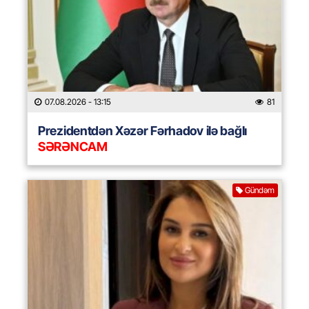
07.08.2026
- 13:15
81
Prezidentdən Xəzər Fərhadov ilə bağlı
SƏRƏNCAM
Gündəm