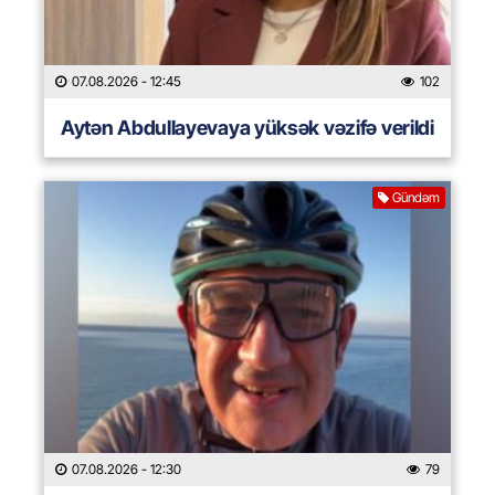
07.08.2026
- 12:45
102
Aytən Abdullayevaya yüksək vəzifə verildi
Gündəm
07.08.2026
- 12:30
79