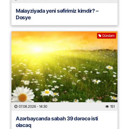
Malayziyada yeni səfirimiz kimdir? –
Dosye
Gündəm
07.08.2026
- 14:30
151
Azərbaycanda sabah 39 dərəcə isti
olacaq