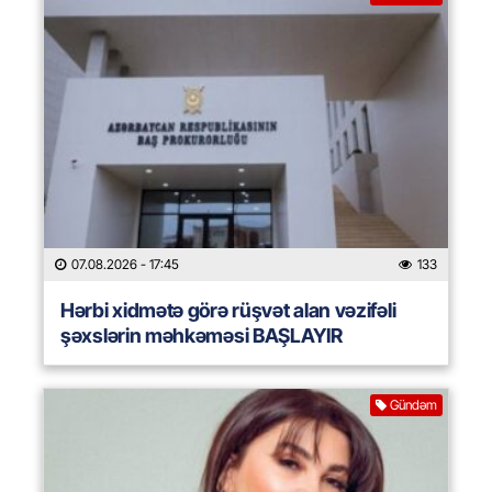
07.08.2026
- 17:45
133
Hərbi xidmətə görə rüşvət alan vəzifəli
şəxslərin məhkəməsi BAŞLAYIR
Gündəm