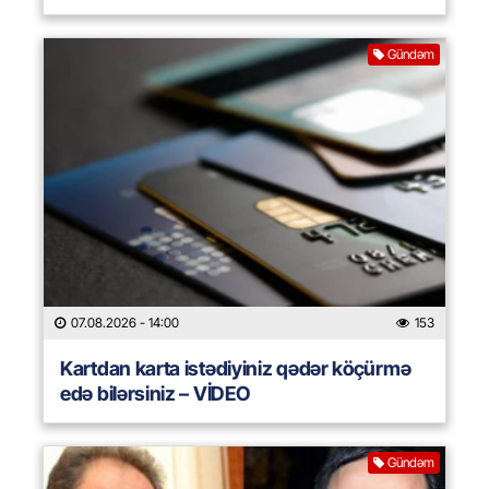
Gündəm
07.08.2026
- 14:00
153
Kartdan karta istədiyiniz qədər köçürmə
edə bilərsiniz – VİDEO
Gündəm