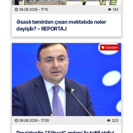
06.08.2026
- 17:15
143
Əsaslı təmirdən çıxan məktəbdə nələr
dəyişib? – REPORTAJ
Gündəm
06.08.2026
- 17:00
223
Prezidentin “Şöhrət” ordeni ilə təltif etdiyi