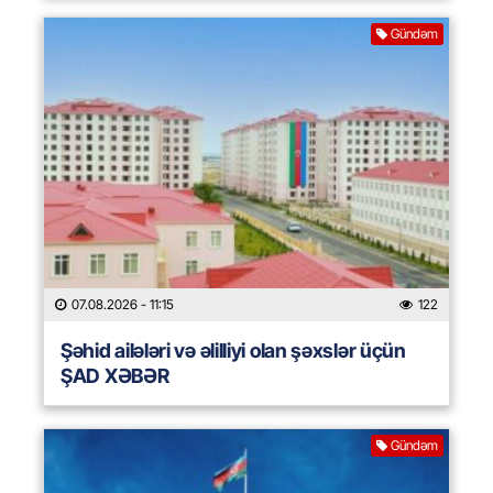
Gündəm
07.08.2026
- 11:15
122
Şəhid ailələri və əlilliyi olan şəxslər üçün
ŞAD XƏBƏR
Gündəm