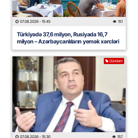
07.08.2026
- 15:45
151
Türkiyədə 37,6 milyon, Rusiyada 16,7
milyon – Azərbaycanlıların yemək xərcləri
Gündəm
07.08.2026
- 15:30
157