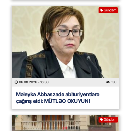
Gündəm
06.08.2026
- 16:30
130
Məleykə Abbaszadə abituriyentlərə
çağırış etdi: MÜTLƏQ OXUYUN!
Gündəm