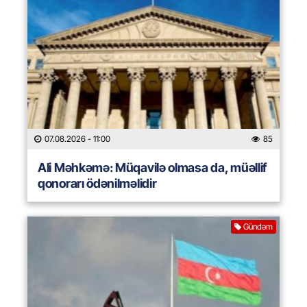
07.08.2026
- 11:00
85
Ali Məhkəmə: Müqavilə olmasa da, müəllif
qonorarı ödənilməlidir
Gündəm