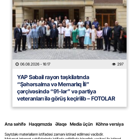
06.08.2026
- 16:17
297
YAP Səbail rayon təşkilatında
“Şəhərsalma və Memarlıq İli”
çərçivəsində “91-lər” və partiya
veteranları ilə görüş keçirilib – FOTOLAR
Ana səhifə
Haqqımızda
Əlaqə
Media üçün
Köhnə versiya
Saytdakı materialların istifadəsi zamanı istinad edilməsi vacibdir.
Məlumat internet səhifələrində istifadə edildikdə hiperlink vasitəsi ilə istinad