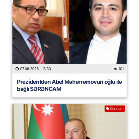
07.08.2026
- 13:30
101
Prezidentdən Abel Məhərrəmovun oğlu ilə
bağlı SƏRƏNCAM
Gündəm