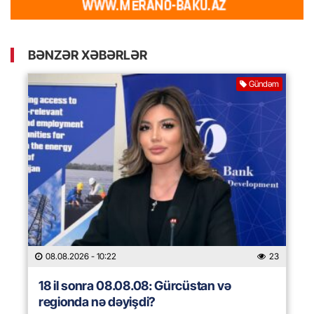
BƏNZƏR XƏBƏRLƏR
Gündəm
08.08.2026
- 10:22
23
18 il sonra 08.08.08: Gürcüstan və
regionda nə dəyişdi?