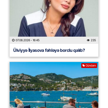
07.08.2026
- 16:45
235
Ülviyyə İlyasova fəhləyə borclu qalıb?
Gündəm