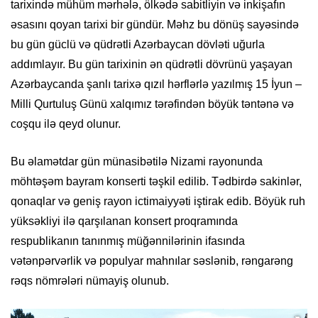
tarixində mühüm mərhələ, ölkədə sabitliyin və inkişafın
əsasını qoyan tarixi bir gündür. Məhz bu dönüş sayəsində
bu gün güclü və qüdrətli Azərbaycan dövləti uğurla
addımlayır. Bu gün tarixinin ən qüdrətli dövrünü yaşayan
Azərbaycanda şanlı tarixə qızıl hərflərlə yazılmış 15 İyun –
Milli Qurtuluş Günü xalqımız tərəfindən böyük təntənə və
coşqu ilə qeyd olunur.
Bu əlamətdar gün münasibətilə Nizami rayonunda
möhtəşəm bayram konserti təşkil edilib. Tədbirdə sakinlər,
qonaqlar və geniş rayon ictimaiyyəti iştirak edib. Böyük ruh
yüksəkliyi ilə qarşılanan konsert proqramında
respublikanın tanınmış müğənnilərinin ifasında
vətənpərvərlik və populyar mahnılar səslənib, rəngarəng
rəqs nömrələri nümayiş olunub.