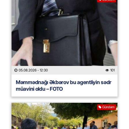
05.08.2026
- 12:30
101
Məmmədnağı Əkbərov bu agentliyin sədr
müavini oldu – FOTO
Gündəm