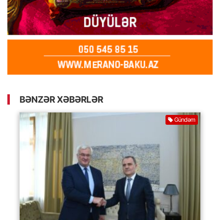
BƏNZƏR XƏBƏRLƏR
Gündəm