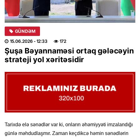
GÜNDƏM
15.06.2026
- 12:33
172
Şuşa Bəyannaməsi ortaq gələcəyin
strateji yol xəritəsidir
Tarixdə elə sənədlər var ki, onların əhəmiyyəti imzalandığı
günlə məhdudlaşmır. Zaman keçdikcə həmin sənədlərin