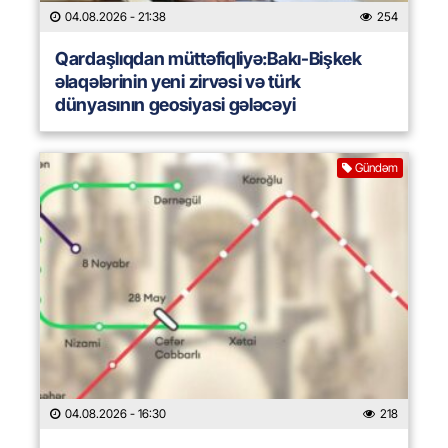
04.08.2026
- 21:38
254
Qardaşlıqdan müttəfiqliyə:Bakı-Bişkek
əlaqələrinin yeni zirvəsi və türk
dünyasının geosiyasi gələcəyi
Gündəm
04.08.2026
- 16:30
218