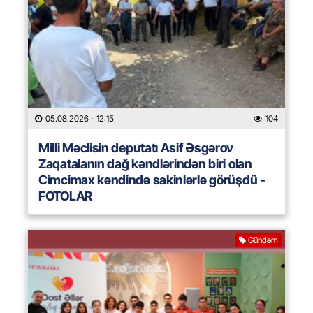
05.08.2026
- 12:15
104
Milli Məclisin deputatı Asif Əsgərov
Zaqatalanın dağ kəndlərindən biri olan
Cimcimax kəndində sakinlərlə görüşdü -
FOTOLAR
Gündəm