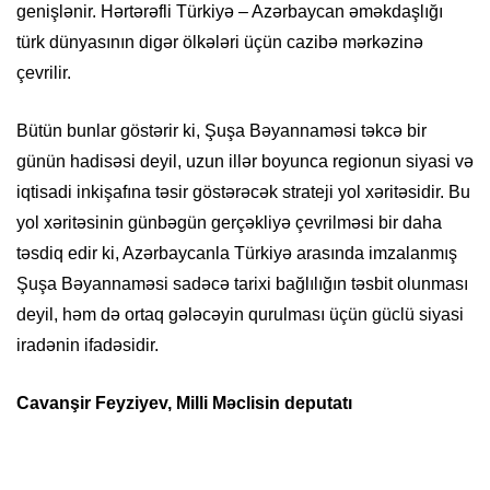
genişlənir. Hərtərəfli Türkiyə – Azərbaycan əməkdaşlığı
türk dünyasının digər ölkələri üçün cazibə mərkəzinə
çevrilir.
Bütün bunlar göstərir ki, Şuşa Bəyannaməsi təkcə bir
günün hadisəsi deyil, uzun illər boyunca regionun siyasi və
iqtisadi inkişafına təsir göstərəcək strateji yol xəritəsidir. Bu
yol xəritəsinin günbəgün gerçəkliyə çevrilməsi bir daha
təsdiq edir ki, Azərbaycanla Türkiyə arasında imzalanmış
Şuşa Bəyannaməsi sadəcə tarixi bağlılığın təsbit olunması
deyil, həm də ortaq gələcəyin qurulması üçün güclü siyasi
iradənin ifadəsidir.
Cavanşir Feyziyev, Milli Məclisin deputatı