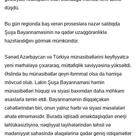
düşdü.
Bu gün regionda baş verən proseslərə nəzər saldıqda
Şuşa Bəyannaməsinin nə qədər uzaqgörənliklə
hazırlandığını görmək mümkündür.
Sənəd Azərbaycan və Türkiyə münasibətlərini keyfiyyətcə
yeni mərhələyə çıxararaq, müttəfiqlik səviyyəsinə yüksəltdi.
Əslində bu münasibətlər qeyri-formmal olsa da həmişə
mövcud olub. Lakin Şuşa Bəyannaməsi həmin
münasibətləri hüquqi və siyasi baxımdan daha möhkəm
əsaslarla təmin etdi. Bəyannamənin diqqətçəkən
cəhətlərindən biri, onun yalnız hərbi və siyasi məsələləri
əhatə etməməsidir. Burada iqtisadi əməkdaşlıqdan enerji
təhlükəsizliyinə, nəqliyyat layihələrindən təhsil və
mədəniyyət sahəsində əlaqələrinə qədər geniş istiqamətlər