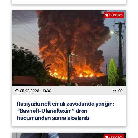
Gündəm
05.08.2026
- 13:00
99
Rusiyada neft emalı zavodunda yanğın:
“Başneft-Ufaneftexim” dron
hücumundan sonra alovlanıb
Gündəm