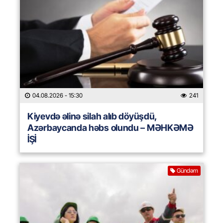
04.08.2026
- 15:30
241
Kiyevdə əlinə silah alıb döyüşdü,
Azərbaycanda həbs olundu – MƏHKƏMƏ
İŞİ
Gündəm