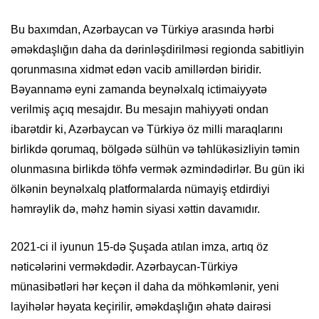
Bu baxımdan, Azərbaycan və Türkiyə arasında hərbi
əməkdaşlığın daha da dərinləşdirilməsi regionda sabitliyin
qorunmasına xidmət edən vacib amillərdən biridir.
Bəyannamə eyni zamanda beynəlxalq ictimaiyyətə
verilmiş açıq mesajdır. Bu mesajın mahiyyəti ondan
ibarətdir ki, Azərbaycan və Türkiyə öz milli maraqlarını
birlikdə qorumaq, bölgədə sülhün və təhlükəsizliyin təmin
olunmasına birlikdə töhfə vermək əzmindədirlər. Bu gün iki
ölkənin beynəlxalq platformalarda nümayiş etdirdiyi
həmrəylik də, məhz həmin siyasi xəttin davamıdır.
2021-ci il iyunun 15-də Şuşada atılan imza, artıq öz
nəticələrini verməkdədir. Azərbaycan-Türkiyə
münasibətləri hər keçən il daha da möhkəmlənir, yeni
layihələr həyata keçirilir, əməkdaşlığın əhatə dairəsi