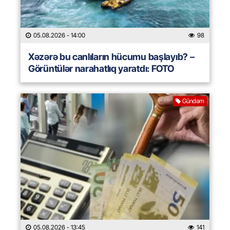
05.08.2026
- 14:00
98
Xəzərə bu canlıların hücumu başlayıb? –
Görüntülər narahatlıq yaratdı: FOTO
Gündəm
05.08.2026
- 13:45
141