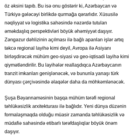
öz əksini tapıb. Bu isə onu göstərir ki, Azərbaycan və
Türkiyə gələcəyi birlikdə qurmağa qərarlıdır. Xüsusilə
nəqliyyat və logistika sahəsində nəzərdə tutulan
əməkdaşlıq perspektivləri böyük əhəmiyyət daşıyır.
Zəngəzur dəhlizinin açılması ilə bağlı aparılan işlər artıq
təkcə regional layihə kimi deyil, Avropa ilə Asiyanı
birləşdirəcək mühüm geo-siyasi və geo-iqtisadi layihə kimi
qiymətləndirilir. Bu layihələr reallaşdıqca Azərbaycanın
tranzit imkanları genişlənəcək, və bununla yanaşı türk
dünyası çərçivəsində əlaqələr daha da möhkəmlənəcək.
Şuşa Bəyannaməsinin başqa mühüm tərəfi regional
təhlükəsizlik arxitekturası ilə bağlıdır. Yeni dünya düzənin
formalaşmaqda olduğu müasir zamanda təhlükəsizlik və
müdafiə sahəsində etibarlı tərəfdaşlıqlar böyük önəm
daşıyır.