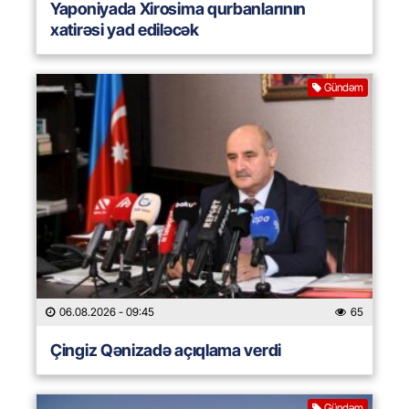
Yaponiyada Xirosima qurbanlarının
xatirəsi yad ediləcək
Gündəm
06.08.2026
- 09:45
65
Çingiz Qənizadə açıqlama verdi
Gündəm