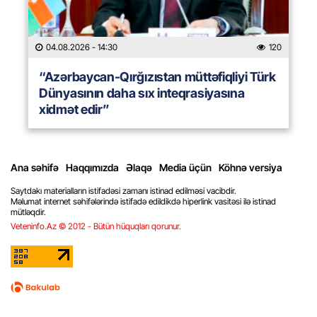
04.08.2026
- 14:30
120
“Azərbaycan-Qırğızıstan müttəfiqliyi Türk
Dünyasının daha sıx inteqrasiyasına
xidmət edir”
Ana səhifə
Haqqımızda
Əlaqə
Media üçün
Köhnə versiya
Saytdakı materialların istifadəsi zamanı istinad edilməsi vacibdir.
Məlumat internet səhifələrində istifadə edildikdə hiperlink vasitəsi ilə istinad
mütləqdir.
Veteninfo.Az © 2012 - Bütün hüquqları qorunur.