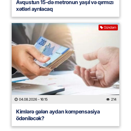
Avqustun 15-də metronun yaşıl və qırmızı
xətləri ayrılacaq
Gündəm
04.08.2026
- 16:15
214
Kimlərə gələn aydan kompensasiya
ödəniləcək?