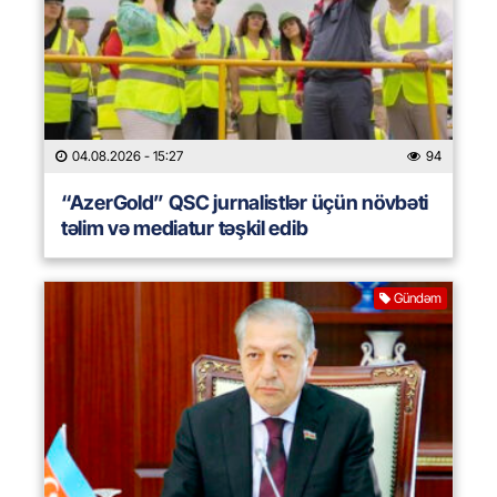
04.08.2026
- 15:27
94
“AzerGold” QSC jurnalistlər üçün növbəti
təlim və mediatur təşkil edib
Gündəm