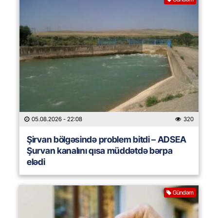
05.08.2026
- 22:08
320
Şirvan bölgəsində problem bitdi – ADSEA
Şurvan kanalını qısa müddətdə bərpa
elədi
Gündəm