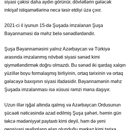
siyasi çəkisi daha aydın görünür, dövlətlərin gələcək
inkişaf istiqamətlərinə necə təsir etdiyi üzə çıxır.
2021-ci il iyunun 15-də Şuşada imzalanan Şuşa
Bəyannaməsi də məhz belə sənədlərdəndir.
Şuşa Bəyannaməsini yalnız Azərbaycan və Türkiyə
arasında imzalanmış növbəti siyasi sənəd kimi
qiymətləndirmək doğru olmazdı. Bu sənəd iki qardaş xalqın
yüzillər boyu formalaşmış birliyinin, ortaq tarixinin və ortaq
gələcəyə baxışının siyasi ifadəsidir. Bəyannamənin məhz
Şuşada imzalanması isə xüsusi rəmzi məna daşıyır.
Uzun illər işğal altında qalmış və Azərbaycan Ordusunun
şücaəti nəticəsində azad edilmiş Şuşa şəhəri, həmin gün
təkcə mədəniyyət paytaxtı kimi deyil, həm də yeni
geosiyasi reallıqların elan olunduğu mərkəz kimi tarixə