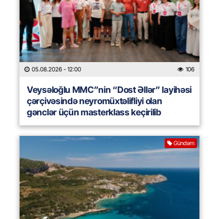
05.08.2026
- 12:00
106
Veysəloğlu MMC”nin “Dost Əllər” layihəsi
çərçivəsində neyromüxtəlifliyi olan
gənclər üçün masterklass keçirilib
Gündəm