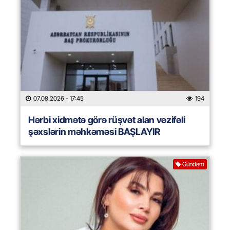
07.08.2026
- 17:45
194
Hərbi xidmətə görə rüşvət alan vəzifəli
şəxslərin məhkəməsi BAŞLAYIR
Gündəm