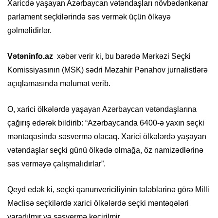
Xaricdə yaşayan Azərbaycan vətəndaşları növbədənkənar
parlament seçkilərində səs vermək üçün ölkəyə
gəlməlidirlər.
Vətəninfo.az
xəbər verir ki, bu barədə Mərkəzi Seçki
Komissiyasının (MSK) sədri Məzahir Pənahov jurnalistlərə
açıqlamasında məlumat verib.
O, xarici ölkələrdə yaşayan Azərbaycan vətəndaşlarına
çağırış edərək bildirib: “Azərbaycanda 6400-ə yaxın seçki
məntəqəsində səsvermə olacaq. Xarici ölkələrdə yaşayan
vətəndaşlar seçki günü ölkədə olmağa, öz namizədlərinə
səs verməyə çalışmalıdırlar”.
Qeyd edək ki, seçki qanunvericiliyinin tələblərinə görə Milli
Məclisə seçkilərdə xarici ölkələrdə seçki məntəqələri
yaradılmır və səsvermə keçirilmir.