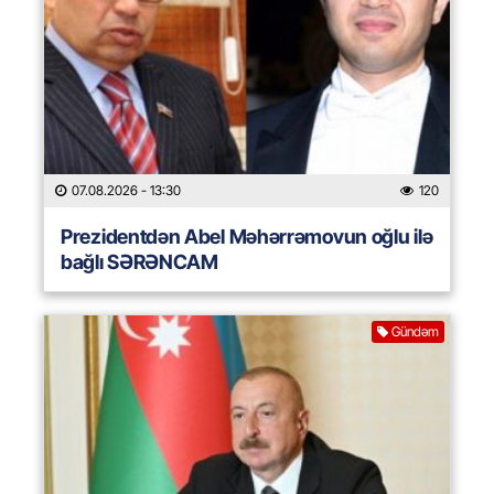
07.08.2026
- 13:30
120
Prezidentdən Abel Məhərrəmovun oğlu ilə
bağlı SƏRƏNCAM
Gündəm