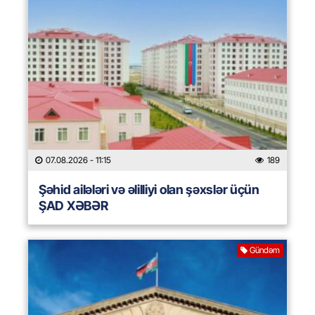
07.08.2026
- 11:15
189
Şəhid ailələri və əlilliyi olan şəxslər üçün
ŞAD XƏBƏR
Gündəm