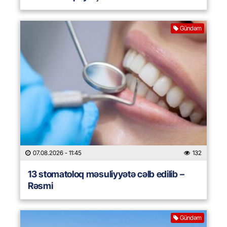
Gündəm
07.08.2026
- 11:45
132
13 stomatoloq məsuliyyətə cəlb edilib –
Rəsmi
Gündəm