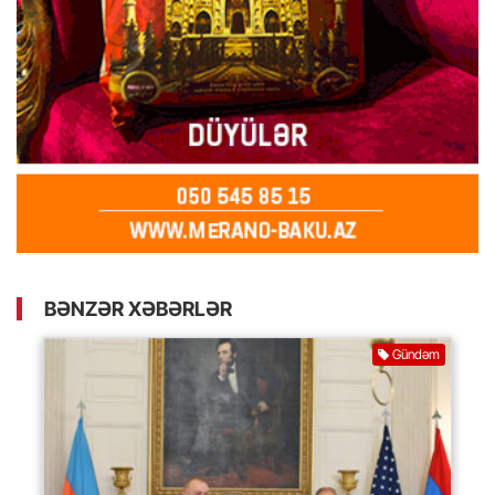
BƏNZƏR XƏBƏRLƏR
Gündəm