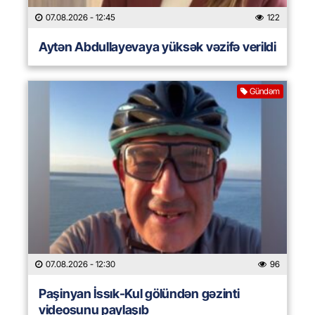
07.08.2026
- 12:45
122
Aytən Abdullayevaya yüksək vəzifə verildi
Gündəm
07.08.2026
- 12:30
96
Paşinyan İssık-Kul gölündən gəzinti
videosunu paylaşıb