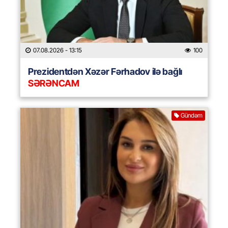
07.08.2026
- 13:15
100
Prezidentdən Xəzər Fərhadov ilə bağlı
SƏRƏNCAM
Gündəm