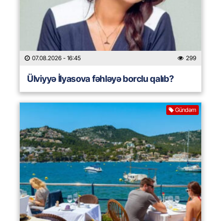
07.08.2026
- 16:45
299
Ülviyyə İlyasova fəhləyə borclu qalıb?
Gündəm