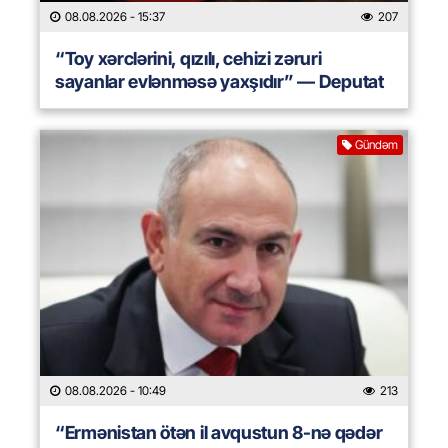
08.08.2026
- 15:37
207
“Toy xərclərini, qızılı, cehizi zəruri
sayanlar evlənməsə yaxşıdır” — Deputat
Gündəm
08.08.2026
- 10:49
213
“Ermənistan ötən il avqustun 8-nə qədər