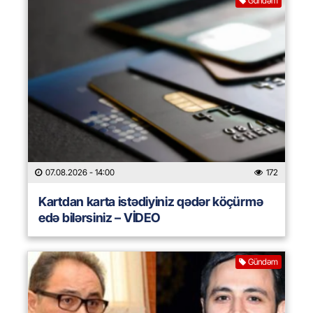
Gündəm
07.08.2026
- 14:00
172
Kartdan karta istədiyiniz qədər köçürmə
edə bilərsiniz – VİDEO
Gündəm