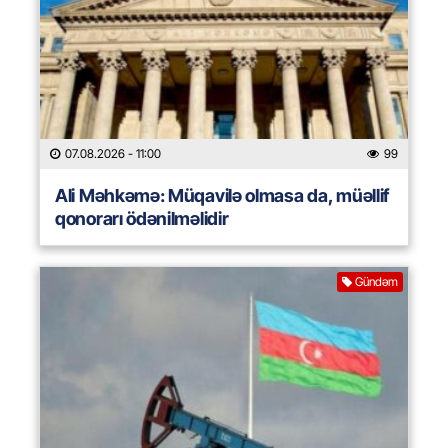
07.08.2026
- 11:00
99
Ali Məhkəmə: Müqavilə olmasa da, müəllif
qonorarı ödənilməlidir
Gündəm