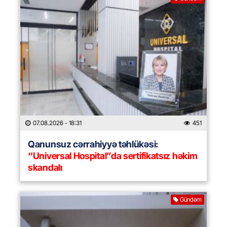
07.08.2026
- 18:31
451
Qanunsuz cərrahiyyə təhlükəsi:
“Universal Hospital”da sertifikatsız həkim
skandalı
Gündəm