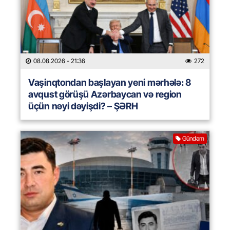
08.08.2026
- 21:36
272
Vaşinqtondan başlayan yeni mərhələ: 8
avqust görüşü Azərbaycan və region
üçün nəyi dəyişdi? – ŞƏRH
Gündəm