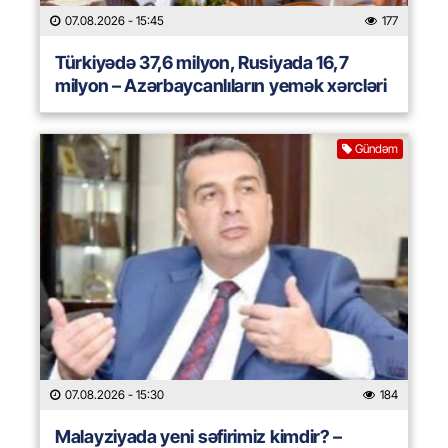
07.08.2026
- 15:45
177
Türkiyədə 37,6 milyon, Rusiyada 16,7
milyon – Azərbaycanlıların yemək xərcləri
Gündəm
07.08.2026
- 15:30
184
Malayziyada yeni səfirimiz kimdir? –