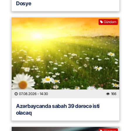
Dosye
Gündəm
07.08.2026
- 14:30
166
Azərbaycanda sabah 39 dərəcə isti
olacaq