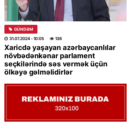
GÜNDƏM
31.07.2024
- 10:05
136
Xaricdə yaşayan azərbaycanlılar
növbədənkənar parlament
seçkilərində səs vermək üçün
ölkəyə gəlməlidirlər